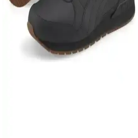
adidas GW1981 Tensaur ve IE8574 Runfalcon 5
Çocuk Spor Ayakkabısı Karşılaştırması 2024
Bu karşılaştırmada adidas GW1981 Tensaur ve IE8574 Runfalcon 5
modellerinin özellikleri, kullanıcı yorumları ve çevre dostu
malzemeleri detaylı incelenerek en uygun çocuk spor ayakkabısı
seçeneği sunuluyor.
Nike Revolution 6 ve Puma Anzarun Lite Kadın
Spor Ayakkabıları Karşılaştırması
Nike Revolution 6 ve Puma Anzarun Lite kadın spor ayakkabıları,
konfor ve şıklık açısından farklı özellikler sunar. Bu karşılaştırma ile
doğru tercihi yapmanız için detaylar burada.
Puma St Runner V3 L ve Puma Smash L
Karşılaştırması Spor Ayakkabı Seçiminde Dikkat
Edilmesi Gerekenler
Puma St Runner V3 L ve Puma Smash L modellerinin özellikleri,
kullanıcı yorumları ve kullanım alanları karşılaştırılarak, en uygun
spor ayakkabısı seçimi için detaylı bilgi sunuluyor.