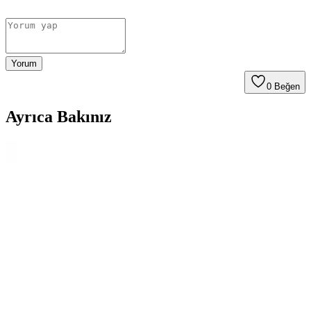
Yorum
0
Beğen
Ayrıca Bakınız
Puma Nucleus Erkek Spor Ayakkabısı Performans
ve Şıklığı Bir Arada Sunar
Puma Nucleus erkek spor ayakkabısı, nefes alabilir ağ dokusu, hafif
IMEVA orta taban ve şık tasarımıyla günlük ve spor aktivitelerinde
üstün performans sunar.
Adidas Performans ve Spor Ayakkabıları
Karşılaştırması: Galaxy 6 ve Lite Racer 3.0
İki popüler adidas ayakkabısı Galaxy 6 ve Lite Racer 3.0'nun
özellikleri, kullanıcı yorumları ve avantajlarıyla karşılaştırması