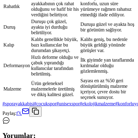
ayakkabının çok rahat
konforlu, uzun süre
Rahatlık
olduğunu ve hafif bir his
yürümeye rağmen rahatsız
verdiğini belirtiyor.
etmediği ifade ediliyor.
Duruşu çok güzel,
Duruşu güzel ve ayakta hoş
Duruş
ayakta iyi durduğu
bir görünüm sağlıyor.
belirtiliyor.
Kalıbı genellikle büyük,
Kalıbı geniş, bu nedenle
Kalıp
bazı kullanıcılar bu
büyük geldiği yönünde
durumdan şikayetçi.
görüşler var.
Hızlı deforme olduğu ve
İlk giyimde yan taraflarında
çabuk yıprandığı
Deformasyon
kırılmalar olduğu
kullanıcılar tarafından
gözlemlenmiş.
belirtilmiş.
Sayası en az %50 geri
Ürün geleneksel
dönüştürülmüş malzeme
Malzeme
malzemelerle üretilmiş
içeriyor, çevre dostu bir
ve dikiş kalitesi güzel.
seçenek sunuyor.
#
sporayakkabisi
#
cocukspor
#
unisexspor
#
ekolojikmalzeme
#
konforluy
Paylaş:
f
𝕏
Yorumlar: