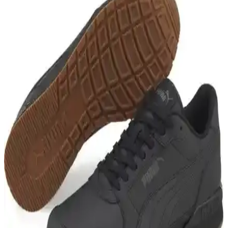
Spor Ayakkabı Seçenekleri
Slazenger ZUSA kadın sneaker, hafifliği, şıklığı ve konforu ile öne
çıkar. Yüksek taban ve dayanıklı malzemeleriyle günlük kullanım ve
spor aktiviteleri için ideal bir tercih.
Kinetix Lescar ve Slazenger ZEKKO Spor
Ayakkabıları Karşılaştırması 2024
Kinetix Lescar ve Slazenger ZEKKO ayakkabıları, farklı kullanım
amaçları ve tasarımlarıyla öne çıkıyor. Bu karşılaştırmada, her iki
ürünün özellikleri, kullanıcı yorumları ve uygunluk alanları detaylı
inceleniyor.
Adidas Breaknet Çocuk Spor ve Günlük
Ayakkabıları Karşılaştırması
Adidas Breaknet modelleri çocuklar için tasarlandı. Konfor, şıklık ve
sürdürülebilirlik özellikleriyle öne çıkan bu ayakkabılar hakkında
detaylı karşılaştırma ve kullanıcı yorumları burada.
adidas GW1981 Tensaur ve IE8574 Runfalcon 5
Çocuk Spor Ayakkabısı Karşılaştırması 2024