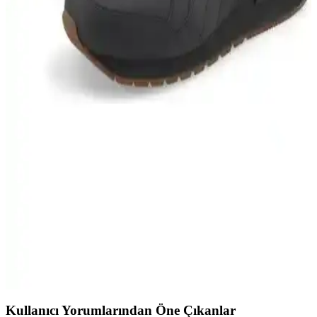
Bu karşılaştırmada adidas GW1981 Tensaur ve IE8574 Runfalcon 5
modellerinin özellikleri, kullanıcı yorumları ve çevre dostu
malzemeleri detaylı incelenerek en uygun çocuk spor ayakkabısı
seçeneği sunuluyor.
Nike Revolution 6 ve Puma Anzarun Lite Kadın
Spor Ayakkabıları Karşılaştırması
Nike Revolution 6 ve Puma Anzarun Lite kadın spor ayakkabıları,
konfor ve şıklık açısından farklı özellikler sunar. Bu karşılaştırma ile
doğru tercihi yapmanız için detaylar burada.
Puma St Runner V3 L ve Puma Smash L
Karşılaştırması Spor Ayakkabı Seçiminde Dikkat
Edilmesi Gerekenler
Puma St Runner V3 L ve Puma Smash L modellerinin özellikleri,
kullanıcı yorumları ve kullanım alanları karşılaştırılarak, en uygun
spor ayakkabısı seçimi için detaylı bilgi sunuluyor.
Kullanıcı Yorumlarından Öne Çıkanlar