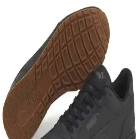
yapılıyor. En uygun seçimi yapmanız için detaylar burada.
Slazenger ZUSA Kadın Sneaker: Şık ve Konforlu
Spor Ayakkabı Seçenekleri
Slazenger ZUSA kadın sneaker, hafifliği, şıklığı ve konforu ile öne
çıkar. Yüksek taban ve dayanıklı malzemeleriyle günlük kullanım ve
spor aktiviteleri için ideal bir tercih.
Kinetix Lescar ve Slazenger ZEKKO Spor
Ayakkabıları Karşılaştırması 2024
Kinetix Lescar ve Slazenger ZEKKO ayakkabıları, farklı kullanım
amaçları ve tasarımlarıyla öne çıkıyor. Bu karşılaştırmada, her iki
ürünün özellikleri, kullanıcı yorumları ve uygunluk alanları detaylı
inceleniyor.
Adidas Breaknet Çocuk Spor ve Günlük
Ayakkabıları Karşılaştırması
Adidas Breaknet modelleri çocuklar için tasarlandı. Konfor, şıklık ve
sürdürülebilirlik özellikleriyle öne çıkan bu ayakkabılar hakkında
detaylı karşılaştırma ve kullanıcı yorumları burada.