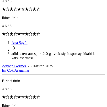
4.8
/
5
İkinci ürün
4.6
/
5
Ana Sayfa
adidas-tensaur-sport-2-0-gs-ve-k-siyah-spor-ayakkabisi-
karsilastirmasi
Zeynep Görmez
·
28 Haziran 2025
En Çok Arananlar
Birinci ürün
4.8
/
5
İkinci ürün