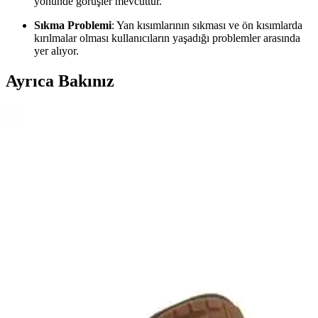
yönünde görüşler mevcuttur.
Sıkma Problemi
: Yan kısımlarının sıkması ve ön kısımlarda
kırılmalar olması kullanıcıların yaşadığı problemler arasında
yer alıyor.
Ayrıca Bakınız
Puma Nucleus Erkek Spor Ayakkabısı Performans
ve Şıklığı Bir Arada Sunar
Puma Nucleus erkek spor ayakkabısı, nefes alabilir ağ dokusu, hafif
IMEVA orta taban ve şık tasarımıyla günlük ve spor aktivitelerinde
üstün performans sunar.
Adidas Performans ve Spor Ayakkabıları
Karşılaştırması: Galaxy 6 ve Lite Racer 3.0
İki popüler adidas ayakkabısı Galaxy 6 ve Lite Racer 3.0'nun
özellikleri, kullanıcı yorumları ve avantajlarıyla karşılaştırması
yapılıyor. En uygun seçimi yapmanız için detaylar burada.
Slazenger ZUSA Kadın Sneaker: Şık ve Konforlu