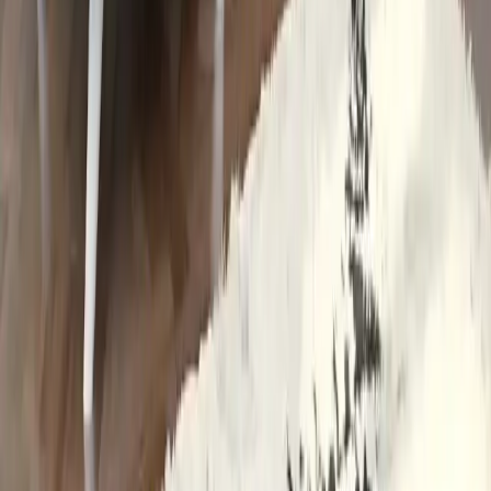
Livonelli'nin siyah kapı arkası askısı, dayanıklı metal yapısı ve 12
geniş kancasıyla, alan tasarrufu sağlar ve düzeni artırır, klasik
tasarımıyla her mekana uyum sağlar.
Daha fazla bilgi edinin
Blog
IKEA Barbun Enudden Tuvalet Klozet Temizleme
Fırçası: Dayanıklı ve Hijyenik Tasarım