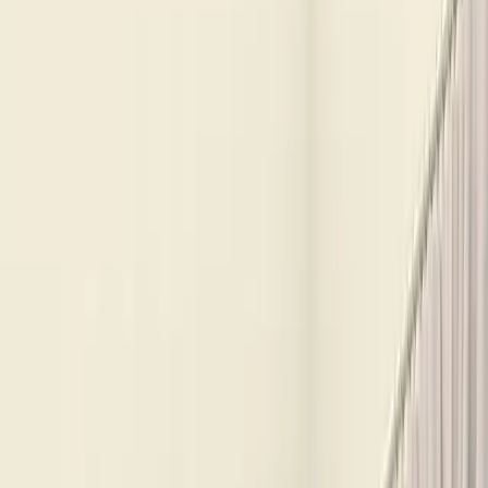
Gardırop: Modern Tasarım ve
Fonksiyonellik Bir Arada
Zaid Çiçek
Yazarı Ziyaret Et
İlham Veren Yazılar
Değerlendirme
4.9
/
5
Yazar
Zaid Çiçek
Tür
İlham Veren Yazılar
Yayınlanma
23 Mart 2025
Kategoriler
dekorasyon
mobilya
depolama
+2 daha fazla göster
Bu Yazı Hakkında
Aeka AE-1093 Pera Beyaz Sonomo Gardırop, şık
tasarımı, geniş depolama alanı ve kolay montajıyla
çocuk ve genç odalarına ideal. Dayanıklı malzemeleri
ve garanti hizmetleriyle uzun ömür sağlar.