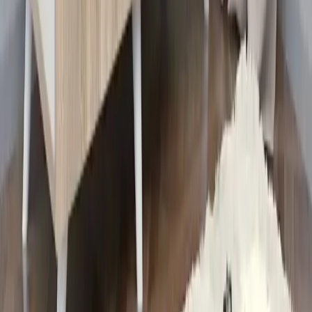
bulmanızı sağlar.
Daha fazla bilgi edinin
Blog
Livonelli Siyah 12 Kancalı Kapı Arkası Askı ile
Fonksiyonellik ve Estetiği Bir Arada Sunar