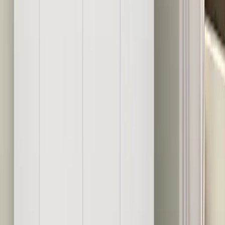
Karşılaştırma
Lefty Petek Üstü Uçan Raf Modelleri Karşılaştırması
ve Seçim Rehberi
İki farklı lefty petek üstü uçan raf modelinin özellikleri, kullanıcı
yorumları ve karşılaştırmasıyla en uygun seçimi yapmanıza yardımcı
olacak detaylar burada.
Daha fazla bilgi edinin