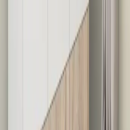
Blog
LALEZEN HOME 3'lü Amber Cam Şişe Seti ile
Modern ve Şık Banyo Dekorasyonu
LALEZEN HOME'un 3'lü amber cam şişe seti, şık tasarımı ve
dayanıklı malzemesiyle banyo dekorunuza estetik katarken pratik
kullanım sağlar.