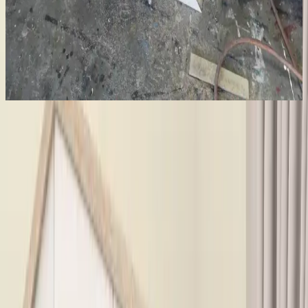
Cheshire Cattywampus: Ahşap Raf Tasarımında
Kıvrımlı ve Asimetrik Yaratıcılık
Cheshire Cattywampus projesi, kıvrımlı ve asimetrik ahşap raf
tasarımıyla geleneksel mobilya anlayışını aşarak estetik ve
işlevselliği bir araya getiriyor. Malzeme seçimi ve yapım teknikleri
özgünlük katıyor.
Kullanım Kolaylığı ve Montaj Süreci
Ürün, demonte olarak gönderilir ve kolay kurulum için
tasarlanmıştır. Paket içerisinde tüm montaj malzemeleri ve detaylı
kurulum videosu bulunur. Kurulum sırasında herhangi bir zorluk
yaşanması halinde, müşteri hizmetleri destek sağlar ve hasar gören
parçalar ücretsiz olarak temin edilir. Ayrıca, ürünün taşıma ve
kurulum sürecinde dikkat edilmesi gereken noktalar, kullanım
kılavuzunda net bir şekilde açıklanmıştır.
İşlevsellik ve Pratiklik
Aeka AE-1093 Pera Beyaz Sonomo Gardırop, çocuk odaları ve
genç odaları için idealdir. Üç kapaklı yapısı sayesinde geniş erişim