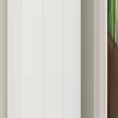
Ev Dekorasyonunda Pişmanlık Yaratan Tavsiyeler
ve Doğru Yaklaşımlar
Ev dekorasyonunda yaygın tavsiyelerin neden pişmanlık
yaratabileceği, malzeme seçimi, renk tercihleri ve işçilik gibi önemli
detaylar kullanıcı deneyimleriyle ele alınıyor.
Daha fazla bilgi edinin