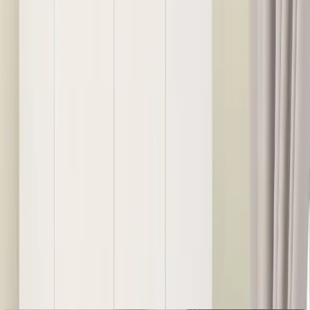
Yüksek kaliteli malzemeleri ve estetik görünümü ile Aeka AE-1093
Pera Beyaz Sonomo Gardırop, yaşam alanlarınızda hem şıklık hem
de işlevsellik sunar. Kalite ve dayanıklılığıyla uzun yıllar
kullanabileceğiniz bu ürünü, detaylı montaj ve müşteri desteği ile
güvenle tercih edebilirsiniz.
Evinin havasını değiştirmek için
karşılaştırma rehberine
göz at.
Paylaş:
f
𝕏
Yorumlar:
Yorum
0
Beğen
Ayın popüler yazıları