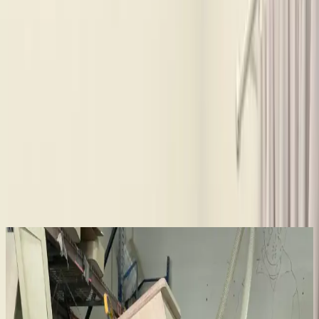
Trendler, ipuçları, rehberler ve yeni fikirlerle dolu
içerikler burada sizi bekliyor.
Göz Alıcı Estetik ve Dayanıklılık
Aeka markasının bu şık ve fonksiyonel gardıropu, modern
tasarımıyla dikkat çekiyor. Beyaz rengi ve sade yapısıyla herhangi
bir yatak odasına veya çocuk odasına kolayca uyum sağlayabilir.
Ürün, 107 cm genişliği, 177 cm yüksekliği ve 48 cm derinliğiyle
geniş depolama alanı sunar. 18 mm kalınlığında suntalam
malzemeden üretilmiştir ve sağlığa zararsızdır. Avrupa E1 kalite
standartlarına uygundur. Bu özellikler, ürünün dayanıklılığını ve
uzun ömürlü kullanımını garanti eder.
Ayrıca Bakınız
Kereste Nem İçeriği ve Kurutma Standartları: İnce
İşçilik İçin Kritik Bilgiler
Kereste nem içeriği, dayanıklılık ve işlenebilirlik açısından kritik
öneme sahiptir. Doğru kurutma teknikleri, nem ölçümü ve bölgesel
iklim koşulları, kaliteli ince işçilik için gereklidir.