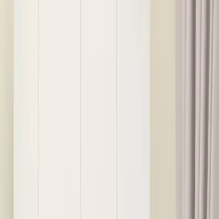
Sonuç ve Tavsiye
Aeka AE-1093 Pera Beyaz Sonomo Gardırop, modern ve
fonksiyonel tasarımıyla evinizin dekorasyonuna şıklık katarken,
pratik kullanımıyla da günlük ihtiyaçlara cevap verir. Dayanıklı
malzemeleri ve garanti hizmetleri ile uzun ömürlü kullanım sağlar.
Kurulum sürecinin detaylı anlatımı ve müşteri desteği sayesinde,
kullanıcılar memnuniyetle tercih edebilir. Ancak, alıcıların montaj
sırasında dikkatli olmaları ve parçaları dikkatlice kontrol etmeleri
önerilir.
Özetle
Modern ve şık tasarım
Geniş depolama alanı
Kolay montaj ve detaylı kurulum videosu
İki yıl garanti ve ücretsiz yedek parça hizmeti
Çocuk ve genç odalarına uygun, fonksiyonel kullanım