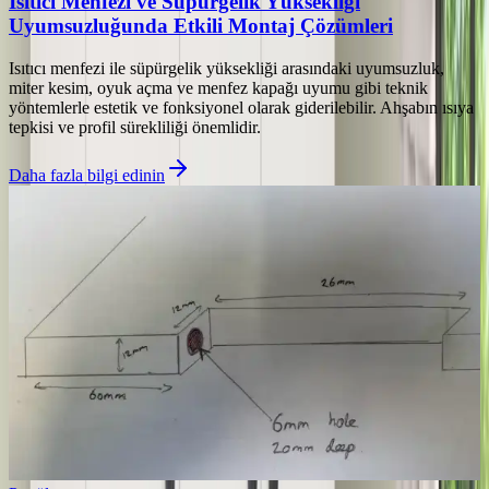
Isıtıcı Menfezi ve Süpürgelik Yüksekliği
Uyumsuzluğunda Etkili Montaj Çözümleri
Isıtıcı menfezi ile süpürgelik yüksekliği arasındaki uyumsuzluk,
miter kesim, oyuk açma ve menfez kapağı uyumu gibi teknik
yöntemlerle estetik ve fonksiyonel olarak giderilebilir. Ahşabın ısıya
tepkisi ve profil sürekliliği önemlidir.
Daha fazla bilgi edinin