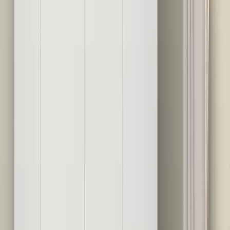
Blog
Bofigo Ağaç Kitaplık: Modern ve Şık Tasarımlı
Dayanıklı Depolama Ünitesi
Bofigo Ağaç Kitaplık, modern tasarımı, yüksek kalite malzemeleri
ve kolay montajıyla eviniz veya ofisiniz için ideal depolama
çözümüdür.
Daha fazla bilgi edinin