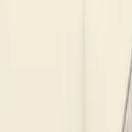
Makaleler
Kategoriler
Hakkımızda
Yazarlar
Ara...
⌘
K
Toggle theme
Ana Sayfa
İlham Veren Yazılar
Aeka AE-1093 Pera Beyaz Sonomo Gardırop: Modern ve
Fonksiyonel Tasarım
Aeka AE-1093 Pera Beyaz Sonomo