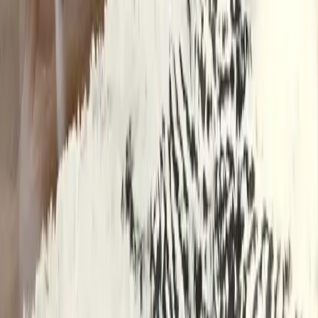
Dayanıklı çelik malzemesi ve şık tasarımıyla IKEA Barbun
Enudden tuvalet fırçası, hijyenik ve kolay kullanım sağlayan yüksek
performanslı bir temizlik aracıdır.
Daha fazla bilgi edinin
Blog
MaLana Baskılı Ayak Havlusu Seti: Şık ve