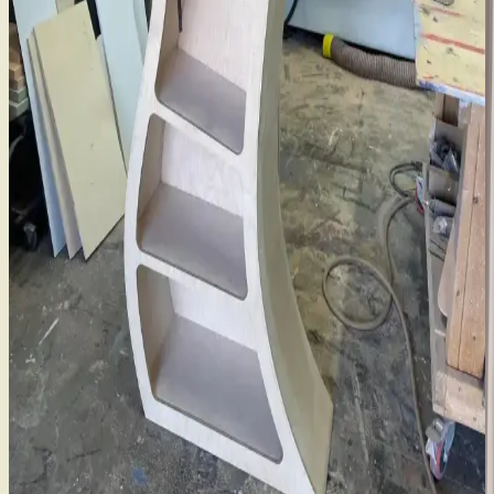
Dar Banyolar İçin Alan Kullanımı ve Yenileme
Yöntemleri: Pratik Çözümler ve Maliyetler
Dar banyolarda alan kullanımı, yapısal değişiklikler ve estetik
iyileştirmelerle kullanım konforu artırılabilir. Maliyet ve tesisat
durumu önemli etkenlerdir.
Kaplama ve Masif Ahşap Arasındaki Temel Farklar
ve Mobilya Seçiminde Önemi
Kaplama ve masif ahşap arasındaki farklar, dayanıklılık ve estetik
açısından mobilya seçiminde kritik rol oynar. Damar yönü, ağırlık ve
zımparalama gibi özelliklerle kaplama kolayca ayırt edilir.
Antika Masaların Restorasyonunda Patina Koruma
ve Yenileme Yöntemleri
Antika masaların restorasyonunda patina korunması ve yenileme
süreçleri ele alınarak, ahşap türleri, yüzey işlemleri ve cilalama
yöntemleri detaylandırılıyor. Doğru tekniklerle özgünlük ve
işlevsellik dengeleniyor.