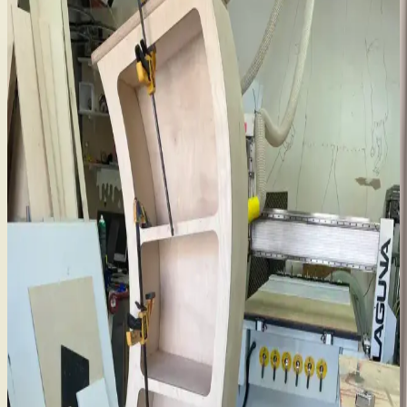
Kiraz Ağacından Reeded (Oluklu) Şifonyer: Tasarım
ve İşçilik Detayları
Kiraz ağacından yapılmış reeded yüzeyli şifonyerin tasarım,
malzeme seçimi ve zorlu işçilik süreci anlatılmaktadır. LED
aydınlatmalı ayna ve özel kutular gibi fonksiyonel detaylar öne
çıkar.
Açık Plan Ev Tasarımının Avantajları,
Dezavantajları ve Tasarım Önerileri
Açık plan ev tasarımı, geniş ve aydınlık yaşam alanları sunarken
gürültü, mahremiyet ve koku sorunları yaratabilir. Tasarımda bölücü
kapılar ve havalandırma sistemleriyle denge sağlanabilir.
Geleneksel Ahşap İşçiliğiyle Masif Ahşap Masa
Yapımında Klasik Birleştirme Teknikleri
Geleneksel el aletleri ve klasik birleştirme yöntemleri kullanılarak
meşe ve ceviz malzemelerle yapılan masif ahşap masa, dayanıklılık
ve estetiği bir arada sunar. Buhar bükme ve el işçiliği detayları öne
çıkar.