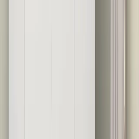
Karşılaştırma
AYHANHOME ve Binnur Home Havlu Setleri
Karşılaştırması: Özellikler ve Seçim İpuçları
İki popüler havlu setinin detaylı karşılaştırması. Pamuk oranları,
boyutlar, kullanıcı memnuniyeti ve kullanım özellikleriyle en uygun
seçimi yapmanıza yardımcı olur.
Daha fazla bilgi edinin