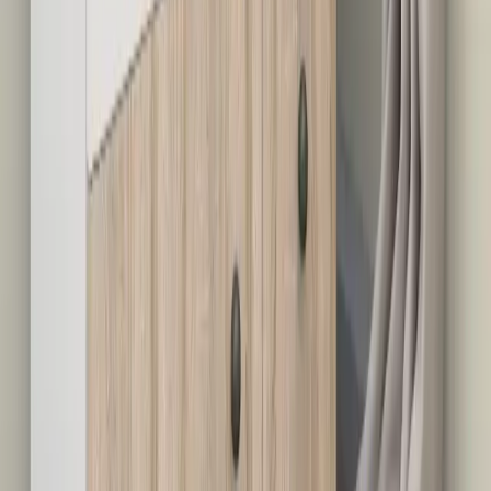
Daha fazla bilgi edinin
Karşılaştırma
Burak Çelik Borulu Plastik Raflı Dolap ve TOKKO
Güçlendirilmiş Çelik Yorgan Hurcu Karşılaştırması
Burak Çelik ve TOKKO ürünleri arasındaki farkları öğrenin,
ihtiyaçlarınıza uygun depolama seçeneğini bulun, modern ve
dayanıklı tasarımlar hakkında bilgi edinin.