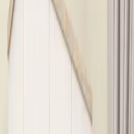
imkanı sunar. İç kısmında iki adet çekmecesi ile kıyafet ve
aksesuarlarınızı düzenli tutmanıza olanak tanır. Ayrıca, askı bölmesi
ve raflar sayesinde farklı türde eşyalarınızı kolayca organize
edebilirsiniz. Çekmecelerin ve askılıkların fonksiyonelliği, günlük
hayatı kolaylaştırır.
Gelişmiş Güvenlik ve Garanti
Ürün, iki yıl garanti süresi ile güvence altına alınmıştır. Kullanım
sırasında oluşabilecek deformasyon ve hasar durumlarında, ücretsiz
yedek parça hizmeti sağlanır. Bu, uzun vadeli kullanımda müşterinin
memnuniyetini artırır. Ayrıca, ürünün ayakları ve bağlantı noktaları,
ürünün stabilitesini sağlar ve kullanım sırasında sallanmayı en aza
indirir.
Müşteri Yorumları ve Değerlendirmeler
Genel müşteri memnuniyeti yüzde üç nokta sekiz civarındadır.
Kullanıcılar, ürünün şık görünümünü ve kaliteli tahtasını
vurgularken, montaj ve parçalarla ilgili bazı olumsuz geri
bildirimlerde bulunmuştur. Özellikle, bazı müşteriler kurulum
sırasında vidaların kısa ve parçaların uyumsuz olduğunu belirtmiştir.
Bununla birlikte, ürünün dayanıklılığı ve estetiği, kullanıcıların
beklentilerini karşılamaktadır.