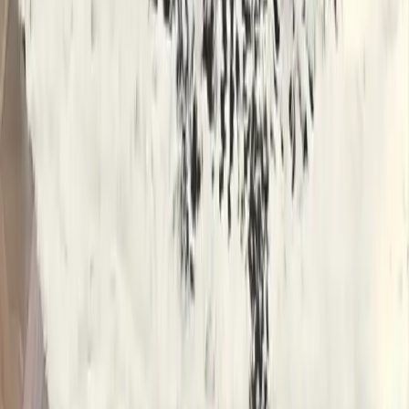
Fashcolle Dynamic Black ve Rebelx Lion Oyuncu
Koltuğu Karşılaştırması
Fashcolle Dynamic Black ve Rebelx Lion oyuncu koltuklarının
özellikleri, kullanıcı yorumları ve performansları detaylı
karşılaştırmasıyla, en uygun koltuğu seçmenize yardımcı oluyor.
Daha fazla bilgi edinin
©
Evliso
2026
Site bölümleri
Ana Sayfa
Kategoriler
Etiketler
Yazarlar
Genel sayfalar
Hakkımızda
Kullanım Şartları