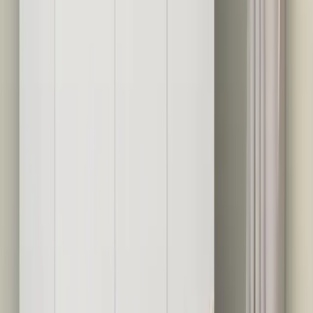
Blog
Perotti Kitchen Vizyon Sünger Hazneli Mutfak Sıvı
Sabunlukları Modern ve Dayanıklı Tasarımıyla
Mutfak Dekorunuza Şıklık Katıyor
Perotti Kitchen Vizyon sünger hazneli mutfak sıvı sabunlukları,
dayanıklı malzemesi ve şık rose tonu ile mutfak dekorunuza uyum
sağlar, pratik kullanımıyla hijyen ve düzeni artırır.
Daha fazla bilgi edinin