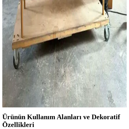
Bıçak sapı yapımında malzeme seçimi, yapıştırma, delme,
şekillendirme ve bitirme süreçleri, el becerisiyle birleşerek dayanıklı
ve estetik saplar ortaya çıkarır. Jigsiz işçilik ön plandadır.
Ahşap Epoksi Dökümünde Renk Sızıntısı Sorunu ve
Etkili Çözüm Yöntemleri
Ahşap epoksi dökümünde renk pigmentlerinin ahşap liflerine
sızması sıkça karşılaşılan bir sorundur. Ön mühürleme, doğru
pigment seçimi ve yüzey hazırlığı bu problemi büyük ölçüde önler.
Geleneksel Ahşap İşçiliğiyle Masif Ahşap Masa
Yapımında Klasik Birleştirme Teknikleri
Geleneksel el aletleri ve klasik birleştirme yöntemleri kullanılarak
meşe ve ceviz malzemelerle yapılan masif ahşap masa, dayanıklılık
ve estetiği bir arada sunar. Buhar bükme ve el işçiliği detayları öne
çıkar.
Ürünün Kullanım Alanları ve Dekoratif
Özellikleri