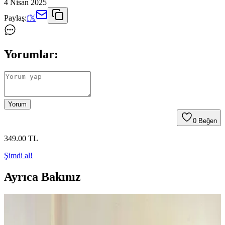
4 Nisan 2025
Paylaş:
f
𝕏
Yorumlar:
Yorum
0
Beğen
349
.00
TL
Şimdi al!
Ayrıca Bakınız
Çatı Kenarı Uygulamalarında Doğru Teknikler ve
Yaygın Hataların Önemi