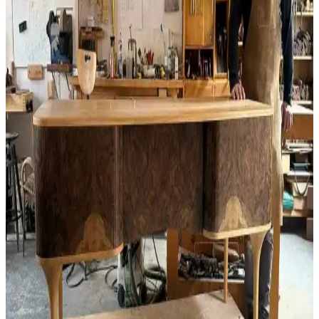
Yaygın Hatalar ve Çözüm Yöntemleri
Chevron desenli ahşap kesme tahtası üretiminde hizalama,
yapıştırma ve vida yerleşimi gibi teknik sorunlar ürün kalitesini
etkiler. Doğru yöntemlerle bu hatalar önlenebilir.
Kalın Kaplamalarda Oyma: Ahşap Hareketi ve
Malzeme Seçiminin Önemi
Kalın kaplamalarda oyma işlemi, ahşap hareketi ve malzeme uyumu
gerektirir. Kaplama ve çekirdek ahşabın birlikte hareket etmesi
çatlama riskini azaltır ve mobilyanın dayanıklılığını artırır.
Ahşap Kesim Artıklarının Değerlendirilmesi ve
Marangozlukta Kullanım Alanları
Ahşap kesim artıkları, farklı ağaç türlerinden oluşan değerli
malzemeler içerir. Bu parçalar, marangozlukta küçük mobilya ve
gitar yapımı gibi çeşitli projelerde ekonomik ve yaratıcı çözümler
sunar.
Bıçak Sapı Yapımında Malzeme Seçimi ve İşçilik
Sürecinin Detaylı İncelenmesi