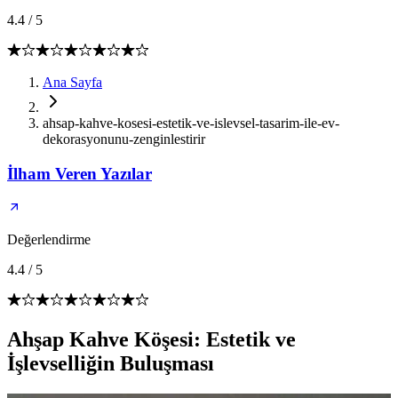
4.4
/
5
Ana Sayfa
ahsap-kahve-kosesi-estetik-ve-islevsel-tasarim-ile-ev-
dekorasyonunu-zenginlestirir
İlham Veren Yazılar
Değerlendirme
4.4
/
5
Ahşap Kahve Köşesi: Estetik ve
İşlevselliğin Buluşması