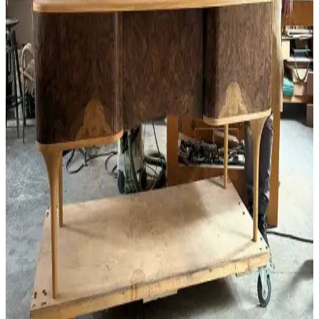
Kalın kaplamalarda oyma işlemi, ahşap hareketi ve malzeme uyumu
gerektirir. Kaplama ve çekirdek ahşabın birlikte hareket etmesi
çatlama riskini azaltır ve mobilyanın dayanıklılığını artırır.
Ahşap Kesim Artıklarının Değerlendirilmesi ve
Marangozlukta Kullanım Alanları
Ahşap kesim artıkları, farklı ağaç türlerinden oluşan değerli
malzemeler içerir. Bu parçalar, marangozlukta küçük mobilya ve
gitar yapımı gibi çeşitli projelerde ekonomik ve yaratıcı çözümler
sunar.
Bıçak Sapı Yapımında Malzeme Seçimi ve İşçilik
Sürecinin Detaylı İncelenmesi
Bıçak sapı yapımında malzeme seçimi, yapıştırma, delme,
şekillendirme ve bitirme süreçleri, el becerisiyle birleşerek dayanıklı
ve estetik saplar ortaya çıkarır. Jigsiz işçilik ön plandadır.
Ahşap Epoksi Dökümünde Renk Sızıntısı Sorunu ve
Etkili Çözüm Yöntemleri
Ahşap epoksi dökümünde renk pigmentlerinin ahşap liflerine