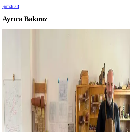
Şimdi al!
Ayrıca Bakınız
Çatı Kenarı Uygulamalarında Doğru Teknikler ve
Yaygın Hataların Önemi
Çatı ve duvar birleşimlerinde yapılan yanlış uygulamalar su
sızıntılarına ve malzeme hasarına yol açar. Doğru teknikler ve
malzeme kullanımı yapının dayanıklılığını artırır ve uzun ömür
sağlar.
Kiraz Ağacından Reeded (Oluklu) Şifonyer: Tasarım
ve İşçilik Detayları
Kiraz ağacından yapılmış reeded yüzeyli şifonyerin tasarım,
malzeme seçimi ve zorlu işçilik süreci anlatılmaktadır. LED
aydınlatmalı ayna ve özel kutular gibi fonksiyonel detaylar öne
çıkar.
Chevron Desenli Ahşap Kesme Tahtası Üretiminde