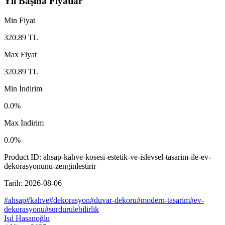
Yıl Başına Fiyatlar
Min Fiyat
320.89
TL
Max Fiyat
320.89
TL
Min İndirim
0.0
%
Max İndirim
0.0
%
Product ID:
ahsap-kahve-kosesi-estetik-ve-islevsel-tasarim-ile-ev-
dekorasyonunu-zenginlestirir
Tarih:
2026-08-06
#
ahsap
#
kahve
#
dekorasyon
#
duvar-dekoru
#
modern-tasarim
#
ev-
dekorasyonu
#
surdurulebilirlik
Işıl Hasanoğlu