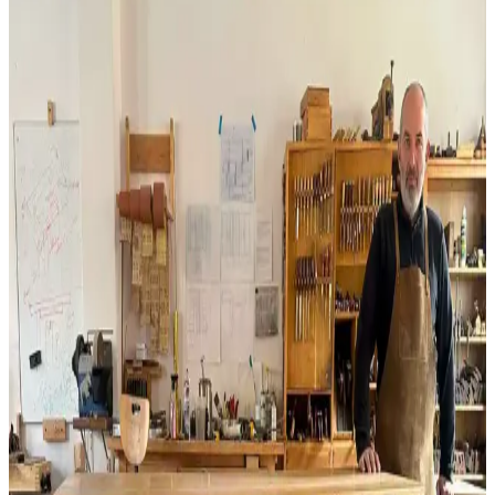
Çatı ve duvar birleşimlerinde yapılan yanlış uygulamalar su
sızıntılarına ve malzeme hasarına yol açar. Doğru teknikler ve
malzeme kullanımı yapının dayanıklılığını artırır ve uzun ömür
sağlar.
Kiraz Ağacından Reeded (Oluklu) Şifonyer: Tasarım
ve İşçilik Detayları
Kiraz ağacından yapılmış reeded yüzeyli şifonyerin tasarım,
malzeme seçimi ve zorlu işçilik süreci anlatılmaktadır. LED
aydınlatmalı ayna ve özel kutular gibi fonksiyonel detaylar öne
çıkar.
Chevron Desenli Ahşap Kesme Tahtası Üretiminde
Yaygın Hatalar ve Çözüm Yöntemleri
Chevron desenli ahşap kesme tahtası üretiminde hizalama,
yapıştırma ve vida yerleşimi gibi teknik sorunlar ürün kalitesini
etkiler. Doğru yöntemlerle bu hatalar önlenebilir.
Kalın Kaplamalarda Oyma: Ahşap Hareketi ve
Malzeme Seçiminin Önemi