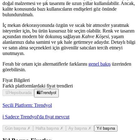
doğal malzemesi ve şık tasarımı ile uzun yıllar kullanılabilir. Ancak,
kalite konusunda bazı kullanıcıların endişeleri göz önünde
bulundurulmalı.
İç mekan dekorasyonunda özgün ve sıcak bir atmosfer yaratmak
isteyenler için, bu ürün kusursuz bir seçim olabilir. Renk ve tasarım
açısından modern bir dokunuş sağlayan
Kahve Köşesi
, yaşam
alanlarınızı daha samimi ve şık hale getirmeye adaydır. Detaylı bilgi
ve satın alma seçenekleri için güvenilir satıcıları tercih etmeyi
unutmayın.
Ferah bir ortam için alternatiflerle farklarını
genel bakış
üzerinden
görebilirsin.
Fiyat Bilgileri
Farklı platformlardaki fiyat trendleri
🛒
Hepsiburada
🛍️
Trendyol
Seçili Platform:
Trendyol
ℹ️ Sadece Trendyol'da fiyat mevcut
Gün başına
✗
Hafta başına
✗
Ay başına
✗
Yıl başına