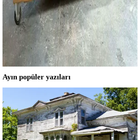
sızması sıkça karşılaşılan bir sorundur. Ön mühürleme, doğru
pigment seçimi ve yüzey hazırlığı bu problemi büyük ölçüde önler.
Geleneksel Ahşap İşçiliğiyle Masif Ahşap Masa
Yapımında Klasik Birleştirme Teknikleri
Geleneksel el aletleri ve klasik birleştirme yöntemleri kullanılarak
meşe ve ceviz malzemelerle yapılan masif ahşap masa, dayanıklılık
ve estetiği bir arada sunar. Buhar bükme ve el işçiliği detayları öne
çıkar.
Ayın popüler yazıları