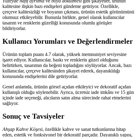
Yüzeyde hafif ayrılma
ve
boya dökülmesi
gibi şikayetler, ürünün
kalitesine ilişkin bazı endişeleri gündeme getiriyor. Özellikle,
çerçeve kalitesizliği ve boyanın çıkması, ürünün estetik görünümünü
olumsuz etkileyebilir. Bununla birlikte, genel olarak kullanıcılar
tasarım ve renklerin güzelliği konusunda olumlu görüşler
bildiriyorlar.
Kullanıcı Yorumları ve Değerlendirmeler
Ürünün toplam puanı 4.7 olarak, yüksek memnuniyet seviyesine
işaret ediyor. Kullanıcılar, baskı ve renklerin güzel olduğunu
belirtirken, tasarımın da beğeni topladığını söylüyorlar. Ancak, bazı
kullanıcılar, çerçeve kalitesinden şikayet ederek, dayanıklılığı
konusunda endişelerini dile getiriyorlar.
Genel anlamda, ürünün görsel açıdan etkileyici ve dekoratif açıdan
kullanışlı olduğu söylenebilir. Ayrıca, ücretsiz iade imkânı ve 15 gün
içinde iade seçeneği, alıcıların satın alma sürecinde rahat etmelerini
sağlıyor.
Sonuç ve Tavsiyeler
Ahşap Kahve Köşesi
, özellikle kahve ve sanat tutkunlarına hitap
eden, estetik ve fonksiyonel bir dekoratif parçadır. Dayanıklı yapısı,