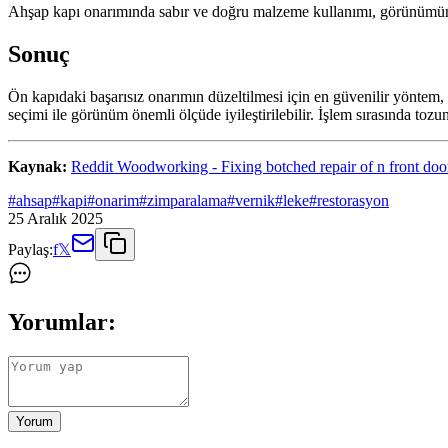
Ahşap kapı onarımında sabır ve doğru malzeme kullanımı, görünümün iy
Sonuç
Ön kapıdaki başarısız onarımın düzeltilmesi için en güvenilir yöntem
seçimi ile görünüm önemli ölçüde iyileştirilebilir. İşlem sırasında to
Kaynak:
Reddit Woodworking - Fixing botched repair of n front doo
#
ahsap
#
kapi
#
onarim
#
zimparalama
#
vernik
#
leke
#
restorasyon
25 Aralık 2025
Paylaş:
f
𝕏
Yorumlar:
Yorum