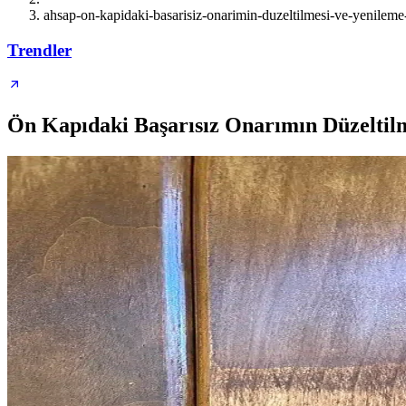
ahsap-on-kapidaki-basarisiz-onarimin-duzeltilmesi-ve-yenileme
Trendler
Ön Kapıdaki Başarısız Onarımın Düzeltil