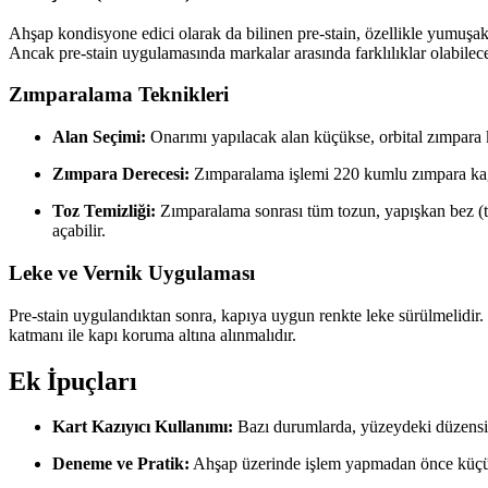
Ahşap kondisyone edici olarak da bilinen pre-stain, özellikle yumuşak
Ancak pre-stain uygulamasında markalar arasında farklılıklar olabileceğ
Zımparalama Teknikleri
Alan Seçimi:
Onarımı yapılacak alan küçükse, orbital zımpara 
Zımpara Derecesi:
Zımparalama işlemi 220 kumlu zımpara kağıdı
Toz Temizliği:
Zımparalama sonrası tüm tozun, yapışkan bez (ta
açabilir.
Leke ve Vernik Uygulaması
Pre-stain uygulandıktan sonra, kapıya uygun renkte leke sürülmelidir. 
katmanı ile kapı koruma altına alınmalıdır.
Ek İpuçları
Kart Kazıyıcı Kullanımı:
Bazı durumlarda, yüzeydeki düzensiz 
Deneme ve Pratik:
Ahşap üzerinde işlem yapmadan önce küçük 