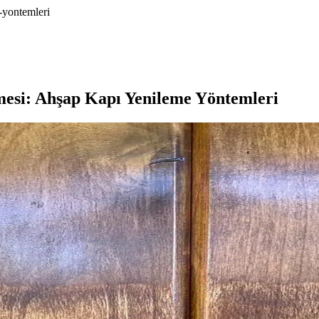
-yontemleri
mesi: Ahşap Kapı Yenileme Yöntemleri