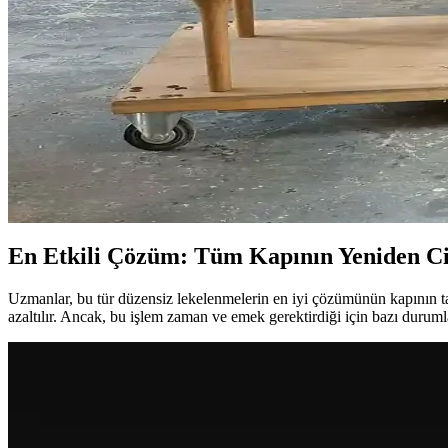
Bıçak Sapı Yapımında Malzeme Seçimi ve İşçilik Sürec
Bıçak sapı yapımında malzeme seçimi, yapıştırma, delme, şekillendirme ve
Ahşap Epoksi Dökümünde Renk Sızıntısı Sorunu ve 
Ahşap epoksi dökümünde renk pigmentlerinin ahşap liflerine sızması s
Geleneksel Ahşap İşçiliğiyle Masif Ahşap Masa Yapımı
Geleneksel el aletleri ve klasik birleştirme yöntemleri kullanılarak me
En Etkili Çözüm: Tüm Kapının Yeniden Ci
Uzmanlar, bu tür düzensiz lekelenmelerin en iyi çözümünün kapının t
azaltılır. Ancak, bu işlem zaman ve emek gerektirdiği için bazı durumlar