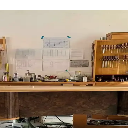
ygın Hataların Önemi
ına ve malzeme hasarına yol açar. Doğru teknikler ve malzeme kullanımı y
 İşçilik Detayları
çimi ve zorlu işçilik süreci anlatılmaktadır. LED aydınlatmalı ayna ve 
ygın Hatalar ve Çözüm Yöntemleri
 vida yerleşimi gibi teknik sorunlar ürün kalitesini etkiler. Doğru yönte
eme Seçiminin Önemi
irir. Kaplama ve çekirdek ahşabın birlikte hareket etmesi çatlama riski
ngozlukta Kullanım Alanları
er içerir. Bu parçalar, marangozlukta küçük mobilya ve gitar yapımı gibi