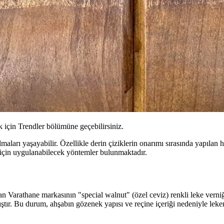
için Trendler bölümüne geçebilirsiniz.
aları yaşayabilir. Özellikle derin çiziklerin onarımı sırasında yapılan 
 için uygulanabilecek yöntemler bulunmaktadır.
n Varathane markasının "special walnut" (özel ceviz) renkli leke verniğ
ştır. Bu durum, ahşabın gözenek yapısı ve reçine içeriği nedeniyle lek