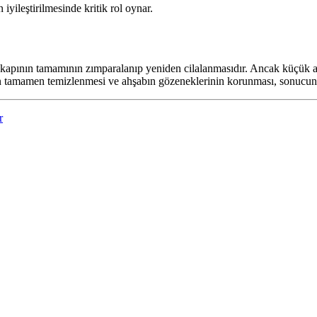
ileştirilmesinde kritik rol oynar.
, kapının tamamının zımparalanıp yeniden cilalanmasıdır. Ancak küçük a
zun tamamen temizlenmesi ve ahşabın gözeneklerinin korunması, sonucun ka
r