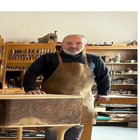
apının dayanıklılığını artırır ve uzun ömür sağlar.
özel kutular gibi fonksiyonel detaylar öne çıkar.
mlerle bu hatalar önlenebilir.
ni azaltır ve mobilyanın dayanıklılığını artırır.
 çeşitli projelerde ekonomik ve yaratıcı çözümler sunar.