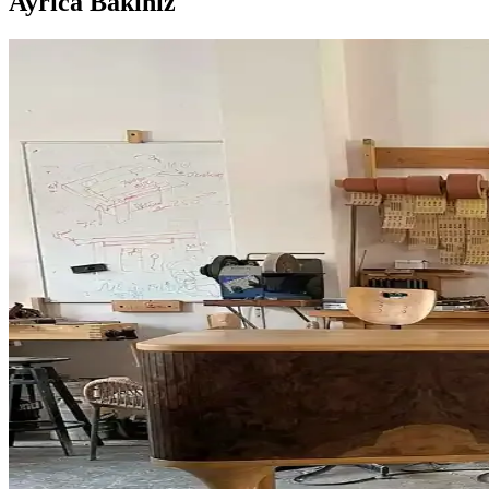
Ayrıca Bakınız
Çatı Kenarı Uygulamalarında Doğru Teknikler ve Ya
Çatı ve duvar birleşimlerinde yapılan yanlış uygulamalar su sızıntılar
Kiraz Ağacından Reeded (Oluklu) Şifonyer: Tasarım ve
Kiraz ağacından yapılmış reeded yüzeyli şifonyerin tasarım, malzeme se
Chevron Desenli Ahşap Kesme Tahtası Üretiminde Ya
Chevron desenli ahşap kesme tahtası üretiminde hizalama, yapıştırma ve
Kalın Kaplamalarda Oyma: Ahşap Hareketi ve Malz
Kalın kaplamalarda oyma işlemi, ahşap hareketi ve malzeme uyumu gerekt
Ahşap Kesim Artıklarının Değerlendirilmesi ve Mara
Ahşap kesim artıkları, farklı ağaç türlerinden oluşan değerli malzemel