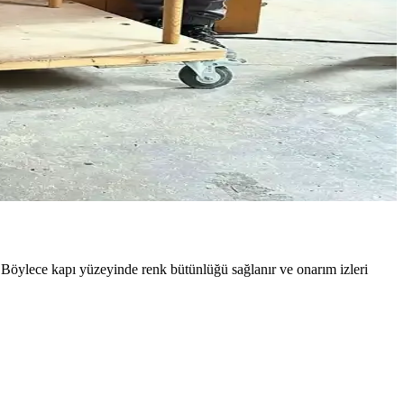
ortaya çıkarır. Jigsiz işçilik ön plandadır.
 yüzey hazırlığı bu problemi büyük ölçüde önler.
ği bir arada sunar. Buhar bükme ve el işçiliği detayları öne çıkar.
Böylece kapı yüzeyinde renk bütünlüğü sağlanır ve onarım izleri