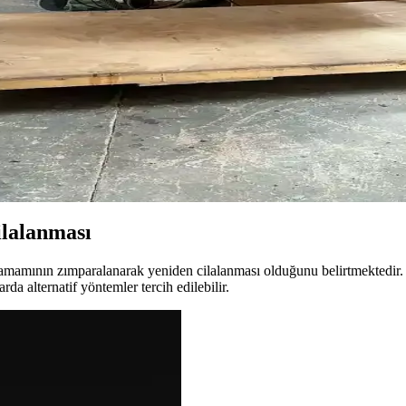
inin Detaylı İncelenmesi
 bitirme süreçleri, el becerisiyle birleşerek dayanıklı ve estetik saplar 
Etkili Çözüm Yöntemleri
ıkça karşılaşılan bir sorundur. Ön mühürleme, doğru pigment seçimi ve
nda Klasik Birleştirme Teknikleri
şe ve ceviz malzemelerle yapılan masif ahşap masa, dayanıklılık ve esteti
lalanması
amamının zımparalanarak yeniden cilalanması olduğunu belirtmektedir. 
da alternatif yöntemler tercih edilebilir.