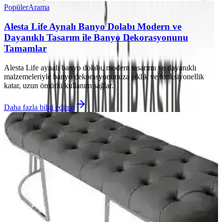
Popüler
Arama
Alesta Life Aynalı Banyo Dolabı Modern ve
Dayanıklı Tasarım ile Banyo Dekorasyonunu
Tamamlar
Alesta Life aynalı banyo dolabı, modern tasarımı ve dayanıklı
malzemeleriyle banyo dekorasyonunuza şıklık ve fonksiyonellik
katar, uzun ömürlü kullanım sağlar.
Daha fazla bilgi edinin