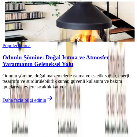
Popüler
Arama
Odunlu Şömine: Doğal Isıtma ve Atmosfer
Yaratmanın Geleneksel Yolu
Odunlu şömine, doğal malzemelerle ısıtma ve estetik sağlar, enerji
tasarrufu ve sürdürülebilirlik sunar, güvenli kullanım ve bakım
ipuçlarıyla evlere sıcaklık katıyor.
Daha fazla bilgi edinin
©
Evliso
2026
Site bölümleri