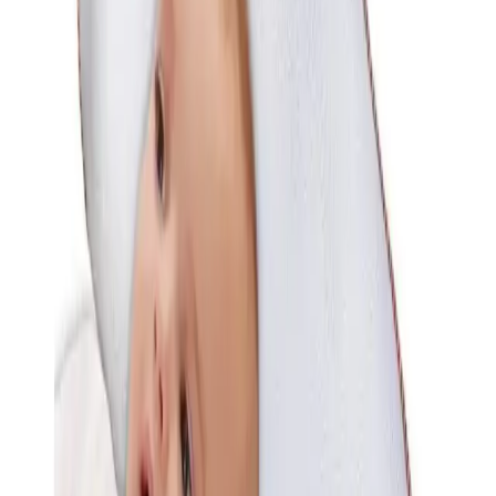
sağlığına önem veren ebeveynler için, güvenilir ve kullanışlı bir
tercih olarak önerilebilir.
Yaşam alanında fark yaratmak için
karşılaştırma rehberi
ile iki ürünü
kıyasla.
Fiyat Bilgileri
Farklı platformlardaki fiyat trendleri
🛒
Hepsiburada
🛍️
Trendyol
Seçili Platform:
Trendyol
ℹ️ Sadece Trendyol'da fiyat mevcut
Gün başına
✗
Hafta başına
✗
Ay başına
✗
Yıl başına
Yıl Başına Fiyatlar
Min Fiyat
199.00
TL
Max Fiyat