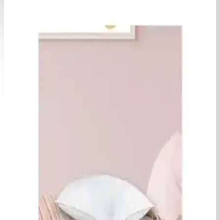
Hemen keşfedin.
Bebek Yastığı Seçiminde Dikkat Edilmesi Gerekenler
ve En İyi Markalar
Bebek yastığı seçerken doğal malzemeler, ergonomik tasarım ve
hijyen ön planda olmalı. Dekoratif uyum ve markalar hakkında
bilgilerle, sağlıklı ve şık odalar yaratabilirsiniz.
Bebek Yastığı Seçimi ve Dekorasyonda Güvenlik ile
Şıklık Sağlama Rehberi
Bebek odası dekorasyonunda güvenli ve şık bebek yastıkları, doğru
malzeme ve boyut seçimiyle hem konforu sağlar hem de odanın
estetiğine katkıda bulunur.
Kırlent, Punch ve Bebek Yastıklarının
Dekorasyondaki Rolü ve Seçim İpuçları
Yastıklar, dekorasyonda estetik ve konforu artıran önemli
unsurlardır. Kırlent, punch ve bebek yastıklarıyla odanızı sıcak ve
şık hale getirin, doğru seçimlerle mekanınıza hareket ve canlılık
katın.