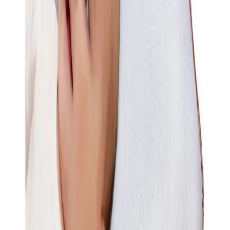
199.00
TL
Min İndirim
0.0
%
Max İndirim
0.0
%
Product ID:
alita-textile-bebek-yastigi-guvenli-ve-konforlu-uyku-
saglayan-ortopedik-tasarim
Tarih:
2026-08-08
Paylaş:
f
𝕏
Yorumlar:
Yorum