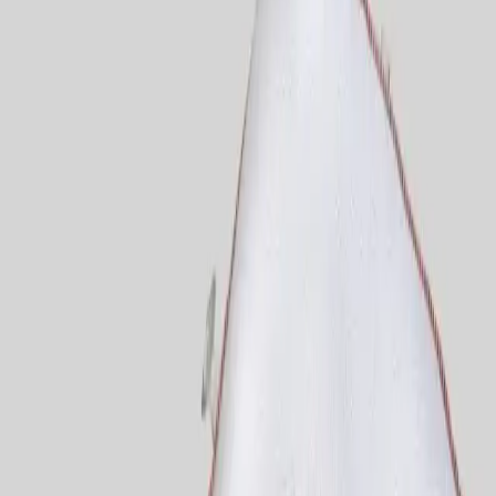
ve Konforlu Uyku Çözümü
Zaid Çiçek
Yazarı Ziyaret Et
İlham Veren Yazılar
Değerlendirme
3.9
/
5
Güncel Fiyat
199.00
TL
Yazar
Zaid Çiçek
Tür
İlham Veren Yazılar
Yayınlanma
10 Mart 2025
Bu Yazı Hakkında
ALİTA TEXTILE bebek yastığı, doğal pamuklu
malzeme, hijyenik ve nefes alabilir yapısı ile
bebeğinizin rahat ve sağlıklı uyku ortamını sağlar,
ayarlanabilir özelliği ile kullanım kolaylığı sunar.
Trendler, ipuçları, rehberler ve yeni fikirlerle dolu