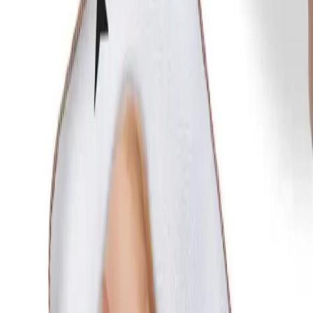
Potansiyel Dezavantajlar ve Dikkat
Edilmesi Gerekenler
Bazı kullanıcılar, başın kayması veya aşırı terleme gibi sorunlara
dikkat çekmiştir. Özellikle, kafa genişliği veya şekli açısından zaman
zaman yanıt alınması gerekebilir. Ayrıca, bazı durumlarda boyutun
küçük geldiği gözlemlenmiştir. Bu noktada, bebeğin büyüme ve
gelişim süreçlerini göz önünde bulundurarak, uygun olanı seçmek
önemlidir.
Sonuç ve Genel Değerlendirme
ALİTA TEXTILE bebek yastığı, sağlık, konfor, hijyenik özellikler
ve ayarlanabilir yapı ile ebeveynler ve bakıcılar tarafından tercih
edilen bir ürün haline gelmiştir. Bebeklerin rahat uyku ortamını
desteklemesi ve kafa şeklinin düzgün gelişimine katkı sağlaması,
ürünün en önemli avantajlarıdır. Ayrıca, dayanıklı malzeme ve kolay
bakım özellikleri, uzun vadeli kullanımını mümkün kılar.
Bu ürün, özellikle yeni doğan bebeklerin güvenli ve sağlıklı
gelişimini desteklemek amacıyla tasarlanmıştır. Yüksek müşteri
memnuniyeti ve kullanıcı odaklı tasarımıyla öne çıkar. Bebek