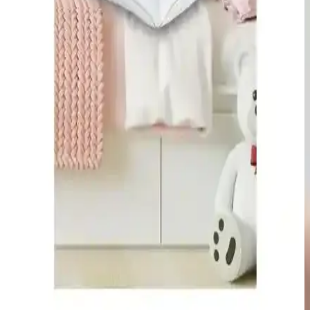
Viscofoam Ortopedik Bebek Yastığı: Güvenli ve
Konforlu Uyku İçin Modern Bir Seçenek
Viscofoam ortopedik bebek yastığı, omurgayı destekler, ergonomik
tasarımıyla güvenli ve konforlu uyku sağlar. Yumuşak yüzeyi ve
hijyenik kılıfı ile ebeveynlerin tercihidir.
Viscotex Visco Bebek Yastığı: Ergonomik ve Güvenli
Uyku İçin Yenilikçi Çözüm
Yüksek kaliteli viskoelastik sünger ve nefes alabilen yapısıyla
bebeklerin rahatlığı ve gelişimi için tasarlandı. Hijyenik ve pratik
kullanımıyla ebeveynlerin tercih ettiği bu yastık, seyahatlerde de
kolayca taşınabilir.
Özdilek Silikon Bebek Yastığı 35x45 Konforlu ve
Güvenli Uyku İçin İdeal Seçenek
Özdilek silikon bebek yastığı 35x45, alerji yapmayan, hijyenik ve
konforlu uyku sağlayan, kolay bakım imkânı sunan yüksek kaliteli
ürün. Bebeklerin sağlığı ve güvenliği ön planda tutulmuştur.