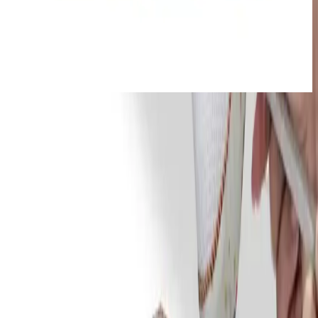
Varol Gold Serisi Bebek Yastığı: Sağlıklı ve Konforlu
Uyku İçin Güvenli Seçenek
Varol Gold Serisi Bebek Yastığı, nano elyaf dolgu ve yüksek kaliteli
pamuklu kumaşıyla bebeklerin sağlıklı ve konforlu uyku deneyimini
sağlar, antibakteriyel özellikleriyle güvenlik sunar.
Kullanıcı Yorumları ve Müşteri Geri
Bildirimleri
Ürüne yönelik müşteri değerlendirmeleri oldukça olumlu olup, 4.5
yıldır ortalamasıyla yüksek bir memnuniyet seviyesine işaret eder.
Kullanıcılar, yastığın kafa yapısını düzgünleştirdiğini ve rahat bir
uyku deneyimi sağladığını belirtmektedir. Ayrıca, yastığın
büyüklüğü ve ayarlanabilirliği, kullanım kolaylığı sunar. Bebeklerin
konforunu artırırken, şişlik ve kafa şekli sorunlarının azalmasına
katkıda bulunur.
Öne çıkan yorumlar arasında, yastığın yüksek yapısı ve ortopedik
özellikleri, kullanışlılığı ve hijyenik yapısı öne çıkar. Bazı
kullanıcılar, yastığın kademeli ayarlanabilir yapısının, farklı
ihtiyaçlara göre uyarlanmasını kolaylaştırdığını vurgulamaktadır.
Ayrıca, makinede yıkanabilir olması, temizlik ve bakım açısından