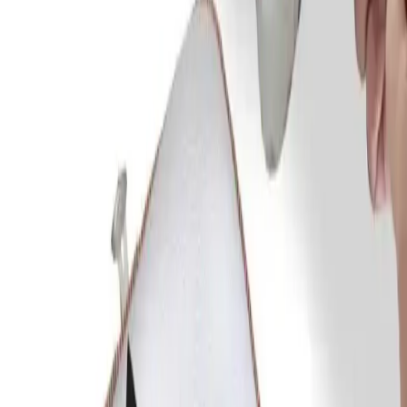
büyük avantaj sağlar.
Ürünün Farklılıkları ve Avantajları
Sağladığı Faydalar
Kafa yapısını düzeltmeye yardımcı olur: Bebeklerin
kafalarının düzgün gelişimine katkıda bulunur.
Rahat ve hijyenik kullanım: Nefes alabilen kumaşı ve kolay
temizlenebilirliği ile hijyenik bir ortam sunar.
Ayarlanabilirlik: Kademeli yapısı sayesinde, yastık bebeğin
ihtiyacına göre şekillendirilebilir.
Çift taraflı kullanım: Bir tarafı yazlık, diğer tarafı kışlık olarak
tasarlanmıştır, böylece yılın her döneminde kullanılabilir.
Kullanım Kolaylığı ve Bakım
Yüksek ve hafif yapısıyla, yastık bebeğin hareketlerini
engellemeden konfor sağlar. Üstelik, 30 derecede benzer renklerde
yıkama imkanı, ürünün uzun süre dayanmasını ve hijyenik kalmasını
sağlar. Bu özellikler, ebeveynlerin günlük bakımını kolaylaştırır.