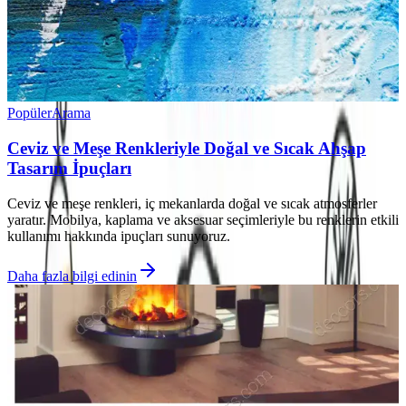
Popüler
Arama
Ceviz ve Meşe Renkleriyle Doğal ve Sıcak Ahşap
Tasarım İpuçları
Ceviz ve meşe renkleri, iç mekanlarda doğal ve sıcak atmosferler
yaratır. Mobilya, kaplama ve aksesuar seçimleriyle bu renklerin etkili
kullanımı hakkında ipuçları sunuyoruz.
Daha fazla bilgi edinin