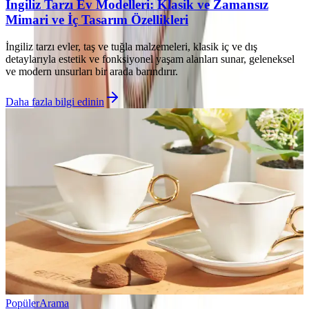
İngiliz Tarzı Ev Modelleri: Klasik ve Zamansız
Mimari ve İç Tasarım Özellikleri
İngiliz tarzı evler, taş ve tuğla malzemeleri, klasik iç ve dış
detaylarıyla estetik ve fonksiyonel yaşam alanları sunar, geleneksel
ve modern unsurları bir arada barındırır.
Daha fazla bilgi edinin
Popüler
Arama