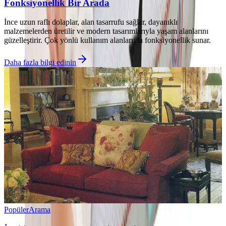
Fonksiyonellik Bir Arada
İnce uzun raflı dolaplar, alan tasarrufu sağlar, dayanıklı
malzemelerden üretilir ve modern tasarımlarıyla yaşam alanlarını
güzelleştirir. Çok yönlü kullanım alanlarıyla fonksiyonellik sunar.
Daha fazla bilgi edinin
Popüler
Arama