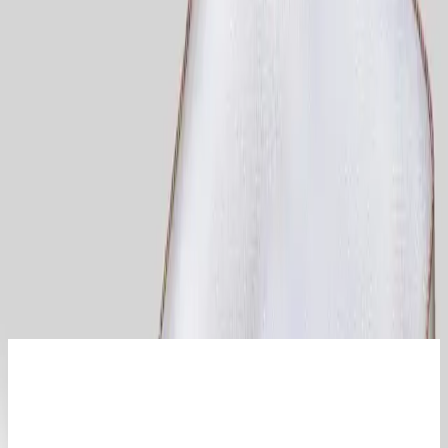
içerikler burada sizi bekliyor.
Ürünün Temel Özellikleri ve Tasarımı
ALİTA TEXTILE tarafından üretilen bu bebek yastığı, özellikle
yeni doğan ve küçük çocuklar için tasarlanmıştır. 40 x 30 cm
boyutlarıyla ideal kullanım alanı sunar. Beyaz renk seçeneği hijyen
ve temizlik açısından avantaj sağlar. Aynı zamanda odalara şıklık
katarken, doğal ve dayanıklı pamuklu malzeme sayesinde yüksek ve
nefes alabilir bir yapıya sahiptir. Bu özellikler, bebeğin hassas cildine
zarar vermeden rahat bir uyku ortamı sağlar.
199
.00
TL
Şimdi al!
Ayrıca Bakınız
2025'te Bebek Yastığı Seçiminde Bilmeniz Gereken 5
Hayati İpucu
Bebeğiniz için en uygun yastığı seçerken doğal malzemeler ve
ergonomi ön planda. Sağlıklı uyku için ipuçlarını hemen öğrenin!