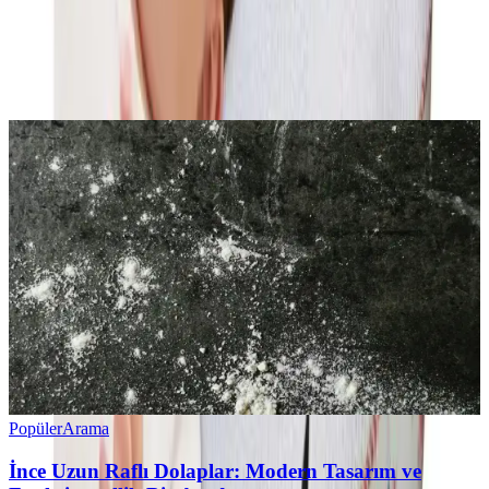
0
Beğen
Ayın popüler yazıları
Popüler
Arama
İnce Uzun Raflı Dolaplar: Modern Tasarım ve