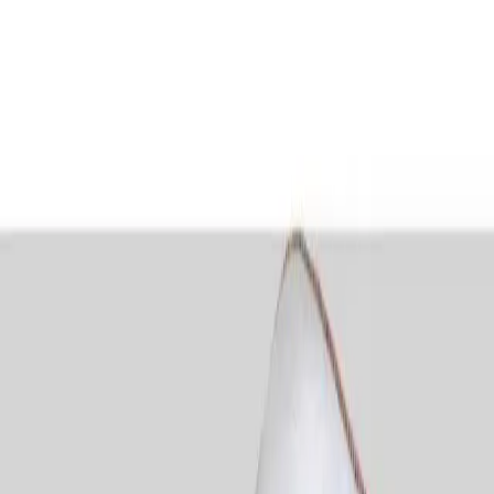
Makaleler
Kategoriler
Hakkımızda
Yazarlar
Ara...
⌘
K
Toggle theme
Ana Sayfa
İlham Veren Yazılar
ALİTA TEXTILE Bebek Yastığı: Güvenli ve Konforlu Uyku
Sağlayan Ortopedik Tasarım
ALİTA TEXTILE Bebek Yastığı: Güvenli