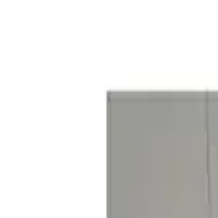
Zaid Çiçek
Yazarı Ziyaret Et
İlham Veren Yazılar
Değerlendirme
4.0
/
5
Yazar
Zaid Çiçek
Tür
İlham Veren Yazılar
Yayınlanma
16 Temmuz 2025
Bu Yazı Hakkında
Alper Banyo Siyah Kare Fön Makinesi Askısı, şık tasarımı ve yapı
Trendler, ipuçları, rehberler ve yeni fikirlerle dolu içerikler bura
Ürünün Temel Özellikleri ve Tasarımı
Alper Banyo Siyah Kare Fön Makinesi Askısı, modern tasarımı ve dayan
Elektro statik boya ile kaplanmıştır. Siyah renginin şıklığı, banyolard