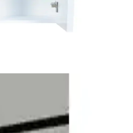
 banyolarınızı güvenli ve şık hale getirin.
nlü kullanım alanlarıyla fonksiyonellik sunar.
ürlü kullanım sağlar.
rhangi bir vida veya delik açmadan pratik bir şekilde kullanılabilir.
ise nemli bir bez yeterlidir; herhangi bir kimyasal kullanmaya gerek
zı olumsuz geri bildirimler de mevcuttur. Kullanıcılar, yapışkanın