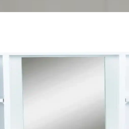
ri ve Önleyici Tedbirler
ğildir. Doğru malzeme kullanımı, profesyonel dezenfeksiyon ürünleri ve
leri: Pratik Çözümler ve Maliyetler
rmelerle kullanım konforu artırılabilir. Maliyet ve tesisat durumu önemli 
tkili Çözüm Yöntemleri
Hamileler ve bebekler için sağlık riskleri taşır. Doğru fan kullanımı v
 Banyo Musluğu Seçimi İçin Rehber
irinç gövde, seramik disk kartuş, kaliteli kaplama ve güvenilir markala
ekorasyon Ürünleri
 banyo ve yaşam alanları için ideal ürünlerdir. Malzeme kalitesi ve bakı