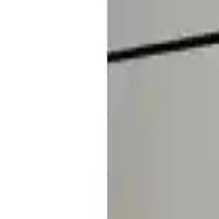
zamanla zayıfladığını ve ürünün ağırlığını taşıyamadığını belirtmişlerd
tutmaması veya ürünün yamuk durması gibi sorunlar rapor edilmiştir.
Güçlü ve Zayıf Yönleri
Güçlü Yönler:
Estetik tasarım ve şık görünüm
Kolay ve hızlı montaj imkanı
Metal malzemenin dayanıklılığı
Pratik temizlik
Zayıf Yönler:
Yapışkanın zamanla tutmaması
Ağırlık taşıma kapasitesinin sınırlı olması
Montaj sırasında düzgünlük sorunları
Sonuç ve Değerlendirme