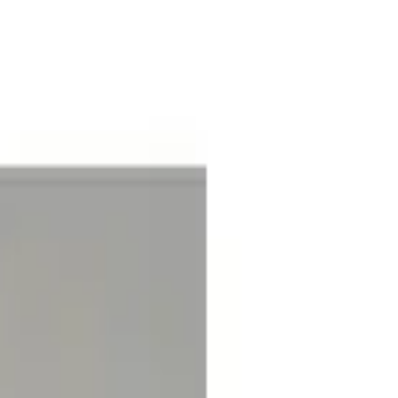
tesi ve dayanıklılık konularında dikkat edilmelidir.
nlığında çubuğu sayesinde sağlam ve güvenilir bir kullanım sunar.