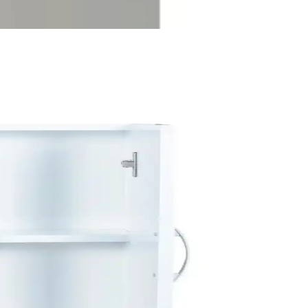
 etkili havalandırma şarttır. Kalıcı çözümler için kapsamlı müdahale
etkenlerdir.
e profesyonel müdahale çözümdür.
r ön plandadır. Su kalitesi ve bakım da kullanım ömrünü etkiler.
m ipuçlarıyla uzun ömür sağlar.