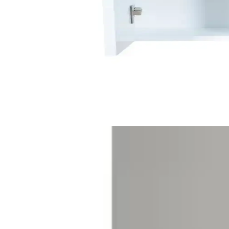
Zara Home Banyo Paspasları: Fonksiyonellik ve Estet
Zara Home’un banyo paspasları, çeşitli malzeme ve tasarımlarla hijyen 
İnce Uzun Raflı Dolaplar: Modern Tasarım ve Fonksi
İnce uzun raflı dolaplar, alan tasarrufu sağlar, dayanıklı malzemelerden
Alesta Life Aynalı Banyo Dolabı Modern ve Dayanık
Alesta Life aynalı banyo dolabı, modern tasarımı ve dayanıklı malzem
Kullanım Kolaylığı ve Montaj
Yapışkanlı yapısıyla öne çıkan bu ürün, montaj sırasında karmaşık işlem
Bu özellik, özellikle duvara zarar vermek istemeyenler veya hızlıca ku
kalmaz. Montaj sonrası kullanım sırasında, ürünün dayanıklılığı ve yapı
Ürün Performansı ve Kullanıcı Deneyimle
Alper Banyo Siyah Kare Fön Makinesi Askısı, kullanıcılar tarafından gen