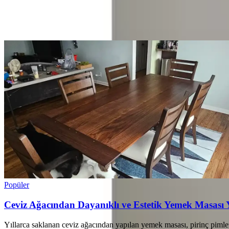
Ayın popüler yazıları
Popüler
Ceviz Ağacından Dayanıklı ve Estetik Yemek Masası 
Yıllarca saklanan ceviz ağacından yapılan yemek masası, pirinç pimler