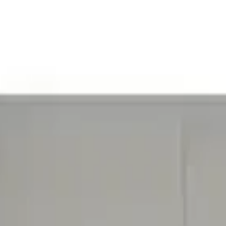
şkanlı montajı ile banyolar için pratik bir çözüm sunar. Ağırlık kapasi
da sizi bekliyor.
ıklı yapısıyla dikkat çeker. Metal malzemeden üretilmiştir. 5 mm kalı
a minimalist ve şık bir görünüm oluşturmanıza olanak tanır.