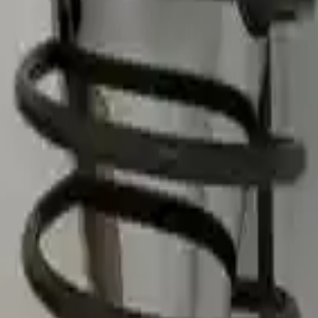
n kullanıcılar için uygun bir seçenek olarak öne çıkar. Ancak, yapışkan
tlu fön makineleri için alternatif montaj yöntemleri veya farklı ürünler 
ön Makinesi Askısı, banyolarınıza modern bir dokunuş katmak isteyenler 
göz önünde bulundurmak faydalı olacaktır. Bu sayede, uzun vadeli memn