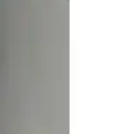
lı yapısının bazı kullanıcılar tarafından yetersiz bulunması, ürünün
tercih edilmelidir. Ürünün 2 yıl garanti süresi bulunması, olası
için ideal bir seçim olabilir. Ancak, yapışkanın dayanıklılığı
uniyet sağlanabilir ve ürünün performansından en iyi şekilde