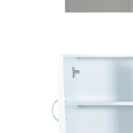
Ayrıca Bakınız
Banyoda Küf Sorununu Kalıcı Olarak Çözme Yöntemle
Banyoda küf oluşumunu önlemek için sadece yüzey temizliği yeterli de
gereklidir.
Dar Banyolar İçin Alan Kullanımı ve Yenileme Yöntem
Dar banyolarda alan kullanımı, yapısal değişiklikler ve estetik iyileşti
Banyo Küf Sorunları: Nedenleri, Sağlık Riskleri ve E
Banyo küfü, yetersiz havalandırma ve su sızıntıları nedeniyle oluşur. 
Ev Yenileme Projelerinde Dayanıklı ve Uzun Ömürlü
Ev yenileme projelerinde dayanıklı banyo musluğu seçimi için sağlam p
Riva Havluları: Estetik ve Konfor Sunan Banyo ve D
Riva havluları, estetik görünümleri ve fonksiyonellikleriyle öne çıkan