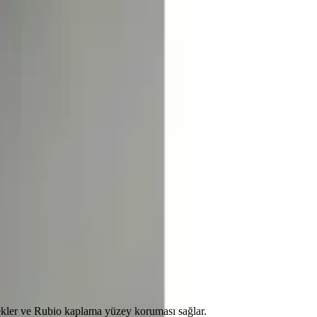
0
Beğen
stekler ve Rubio kaplama yüzey koruması sağlar.