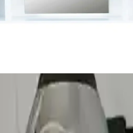
iği Bir Arada Sunan Çeşitler
ve estetiği bir araya getiriyor. Su emici, kaymaz ve dayanıklı modellerle
yonellik Bir Arada
 üretilir ve modern tasarımlarıyla yaşam alanlarını güzelleştirir. Çok yö
lı Tasarım ile Banyo Dekorasyonunu Tamamlar
eleriyle banyo dekorasyonunuza şıklık ve fonksiyonellik katar, uzun öm
ler gerektirmez. Paket içerisinde bulunan çift taraflı bant sayesinde, he
rulum yapmak isteyen kullanıcılar için idealdir. Ürünü temizlemek için 
şkanlığını koruması için belirli kurallara dikkat edilmelidir.
ri
ellikle şık ve kullanışlı olarak değerlendirilir. Ancak, ürünle ilgili ba