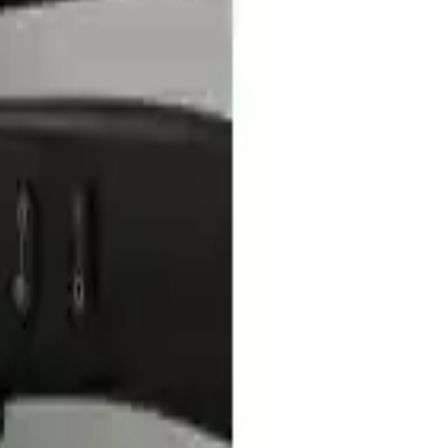
 sınırlı kalmaktadır. Ayrıca, montaj sırasında yapışkanın yeterince