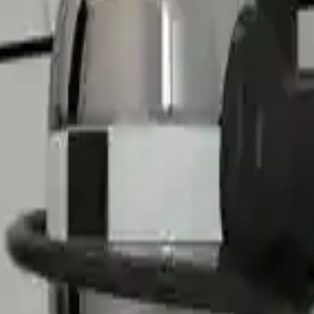
ir. Özellikle ağır fön makineleriyle kullanımda, yapışkanın dayanıklılığı