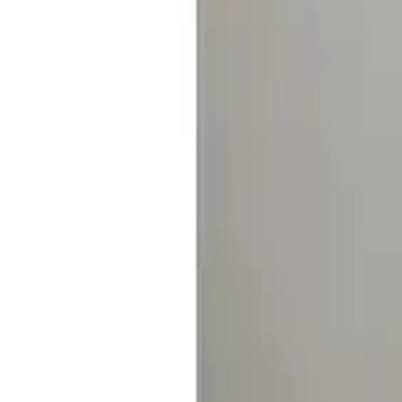
Alper Banyo Siyah Kare Fön Makinesi Askısı, estetik ve pratiklik araya
kullanım ömrünü etkileyebilir. Bu nedenle, özellikle ağır ve büyük boyu
arızalarda güvence sağlar ve tüketicilere ek bir rahatlık sunar.
Son Söz
Tasarım ve fonksiyonelliği bir araya getiren Alper Banyo Siyah Kare F
konusunda dikkatli olunmalı ve kullanım sırasında ürünün ağırlığını 
yararlanılabilir.
Paylaş:
f
𝕏
Yorumlar:
Yorum