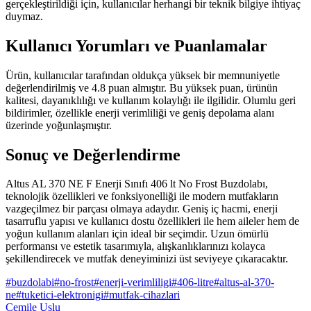
gerçekleştirildiği için, kullanıcılar herhangi bir teknik bilgiye ihtiyaç
duymaz.
Kullanıcı Yorumları ve Puanlamalar
Ürün, kullanıcılar tarafından oldukça yüksek bir memnuniyetle
değerlendirilmiş ve 4.8 puan almıştır. Bu yüksek puan, ürünün
kalitesi, dayanıklılığı ve kullanım kolaylığı ile ilgilidir. Olumlu geri
bildirimler, özellikle enerji verimliliği ve geniş depolama alanı
üzerinde yoğunlaşmıştır.
Sonuç ve Değerlendirme
Altus AL 370 NE F Enerji Sınıfı 406 lt No Frost Buzdolabı,
teknolojik özellikleri ve fonksiyonelliği ile modern mutfakların
vazgeçilmez bir parçası olmaya adaydır. Geniş iç hacmi, enerji
tasarruflu yapısı ve kullanıcı dostu özellikleri ile hem aileler hem de
yoğun kullanım alanları için ideal bir seçimdir. Uzun ömürlü
performansı ve estetik tasarımıyla, alışkanlıklarınızı kolayca
şekillendirecek ve mutfak deneyiminizi üst seviyeye çıkaracaktır.
#
buzdolabi
#
no-frost
#
enerji-verimliligi
#
406-litre
#
altus-al-370-
ne
#
tuketici-elektronigi
#
mutfak-cihazlari
Cemile Uslu