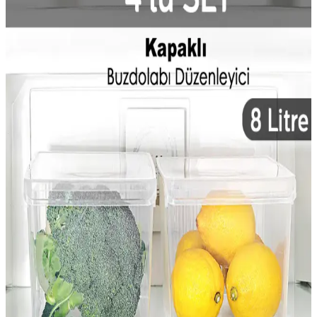
sıcaklık ayarlarıyla bu sorun önlenebilir.
Buzdolabı Dolap Kenarını Kesme Yöntemleri ve
Yapısal Değerlendirmeler
Buzdolabı dolap kenarındaki çıkıntının yapısal önemi ve kesim
yöntemleri detaylıca inceleniyor. Ayar seçenekleri ve dikkat edilmesi
gereken noktalar ele alınıyor.
Organizers 5'li Buzdolabı İçi Düzenleyici Sepet Seti –
Hafif, Kokusu Olmayan Plastik
Organizers 5 Adet Buzdolabı İçi Düzenleyici Sepet, %100 kokusuz
plastikten üretilmiş, 20x20 cm boyutlarında, hafif ve kolay
temizlenebilir. Buzdolabınızda düzen ve alan verimliliği sağlar,
küçük ve orta boy gıdalar için idealdir.
Masa Altına Sığan Kompresörlü Mini Buzdolabı
Seçimi ve Performans Analizi
Masa altına sığan mini buzdolabı seçiminde kompresörlü modeller,
Peltier teknolojisine göre daha iyi soğutma, düşük enerji tüketimi ve
sessiz çalışma sunar. Boyut ve yerleşim önemli kriterlerdir.