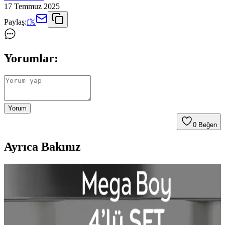
17 Temmuz 2025
Paylaş:
f
𝕏
Yorumlar:
Yorum
0
Beğen
Ayrıca Bakınız
Buzdolabında Su Birikmesi Sorunu ve Etkili Çözüm
Yöntemleri Nelerdir?
Buzdolabında su birikmesi genellikle drenaj borusunun tıkanması ve
hava dolaşımının engellenmesinden kaynaklanır. Doğru bakım ve