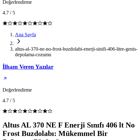
Değerlendirme
4.7
/
5
Ana Sayfa
altus-al-370-ne-no-frost-buzdolabi-enerji-sinifi-406-litre-genis-
depolama-cozumu
İlham Veren Yazılar
Değerlendirme
4.7
/
5
Altus AL 370 NE F Enerji Sınıfı 406 lt No
Frost Buzdolabı: Mükemmel Bir