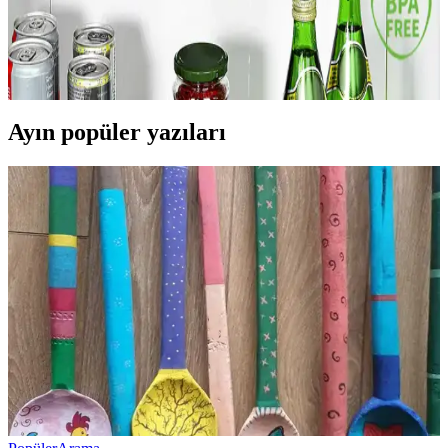
Dört adet 8 litrelik kapaklı saklama kutusu, mutfak ve buzdolabı
düzenini kolaylaştırır, içerik görünürlüğü ve hijyen sağlar, çok yönlü
kullanım imkanı sunar.
Ayın popüler yazıları