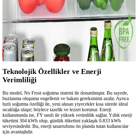
uyumluluğu ile hareket halinde güvenli soğutma sağlar. Dijital ekran
ve kablosuz bağlantı ile uygulama entegrasyonu konfor sunar; bazı
kullanıcılar hız ve iç bölme tasarımını eleştirir.
Meleni Home 4'lü Kapaklı Buzdolabı Düzenleyici
Seti Gıda Saklama ve Mutfak Organizasyonu
Dört adet 8 litrelik kapaklı saklama kutusu, mutfak ve buzdolabı
düzenini kolaylaştırır, içerik görünürlüğü ve hijyen sağlar, çok yönlü
kullanım imkanı sunar.
Teknolojik Özellikler ve Enerji
Verimliliği
Bu model, No Frost soğutma sistemi ile donatılmıştır. Bu sayede,
buzlanma oluşumu engellenir ve bakım gereksinimi azalır. Ayrıca
hızlı soğutma özelliği ile, yeni alınan yiyecekler kısa sürede ideal
sıcaklığa ulaşır; böylece tazelik ve lezzet korunur. Enerji
kullanımında ise, FY sınıfı ile yüksek verimlilik sağlar. Yıllık enerji
tüketimi 304 kWh olup, günlük tüketimi yaklaşık 0.833 kWh
seviyesindedir. Bu, enerji tasarrufunu ön planda tutan kullanıcılar
için avantajlıdır.