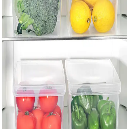
Seçimi ve Performans Analizi
Masa altına sığan mini buzdolabı seçiminde kompresörlü modeller,
Peltier teknolojisine göre daha iyi soğutma, düşük enerji tüketimi ve
sessiz çalışma sunar. Boyut ve yerleşim önemli kriterlerdir.
Kitchen Beauty 6'lı Buzdolabı Kapak İçi Düzenleyici
Organizer Seti Pratik ve Çok Amaçlı Kullanım
Kitchen Beauty'nin 6'lı organizer seti, dayanıklı ve şık tasarımıyla
mutfak ve diğer alanlarda düzen sağlar, hijyen ve kullanım kolaylığı
sunar.
Madame Coco ve Serstil Hurç Karşılaştırması:
Hangi Model Sizin İçin Uygun
İki popüler hurç modeli olan Madame Coco ve Serstil'in özellikleri,
kullanım alanları ve kullanıcı yorumlarıyla detaylı karşılaştırması.
Demmon Araç Buzdolabı 50 Litre Kompresörlü
Gazlı: Özellikler, Tasarım ve Kullanım Analizi
Demmon araç buzdolabı, 50 L kapasite, -20°C hedefi ve 12V-24V