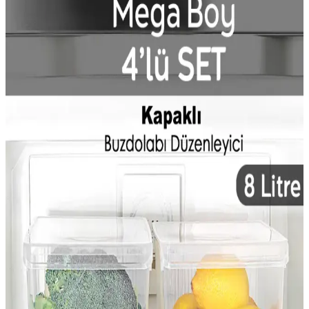
Buzdolabında Su Birikmesi Sorunu ve Etkili Çözüm
Yöntemleri Nelerdir?
Buzdolabında su birikmesi genellikle drenaj borusunun tıkanması ve
hava dolaşımının engellenmesinden kaynaklanır. Doğru bakım ve
sıcaklık ayarlarıyla bu sorun önlenebilir.
Buzdolabı Dolap Kenarını Kesme Yöntemleri ve
Yapısal Değerlendirmeler
Buzdolabı dolap kenarındaki çıkıntının yapısal önemi ve kesim
yöntemleri detaylıca inceleniyor. Ayar seçenekleri ve dikkat edilmesi
gereken noktalar ele alınıyor.
Organizers 5'li Buzdolabı İçi Düzenleyici Sepet Seti –
Hafif, Kokusu Olmayan Plastik
Organizers 5 Adet Buzdolabı İçi Düzenleyici Sepet, %100 kokusuz
plastikten üretilmiş, 20x20 cm boyutlarında, hafif ve kolay
temizlenebilir. Buzdolabınızda düzen ve alan verimliliği sağlar,
küçük ve orta boy gıdalar için idealdir.
Masa Altına Sığan Kompresörlü Mini Buzdolabı