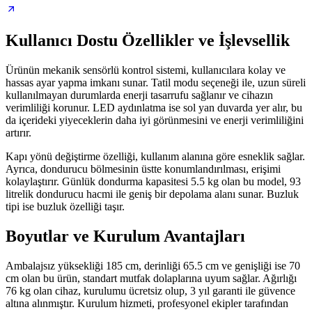
Kullanıcı Dostu Özellikler ve İşlevsellik
Ürünün mekanik sensörlü kontrol sistemi, kullanıcılara kolay ve
hassas ayar yapma imkanı sunar. Tatil modu seçeneği ile, uzun süreli
kullanılmayan durumlarda enerji tasarrufu sağlanır ve cihazın
verimliliği korunur. LED aydınlatma ise sol yan duvarda yer alır, bu
da içerideki yiyeceklerin daha iyi görünmesini ve enerji verimliliğini
artırır.
Kapı yönü değiştirme özelliği, kullanım alanına göre esneklik sağlar.
Ayrıca, dondurucu bölmesinin üstte konumlandırılması, erişimi
kolaylaştırır. Günlük dondurma kapasitesi 5.5 kg olan bu model, 93
litrelik dondurucu hacmi ile geniş bir depolama alanı sunar. Buzluk
tipi ise buzluk özelliği taşır.
Boyutlar ve Kurulum Avantajları
Ambalajsız yüksekliği 185 cm, derinliği 65.5 cm ve genişliği ise 70
cm olan bu ürün, standart mutfak dolaplarına uyum sağlar. Ağırlığı
76 kg olan cihaz, kurulumu ücretsiz olup, 3 yıl garanti ile güvence
altına alınmıştır. Kurulum hizmeti, profesyonel ekipler tarafından