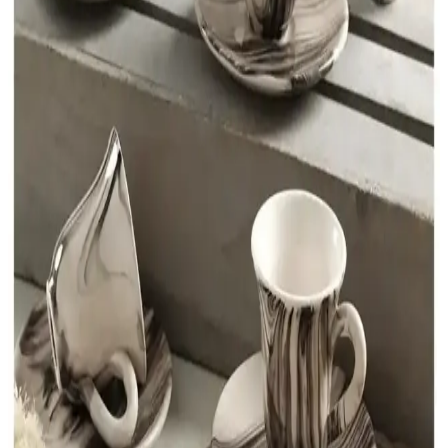
Kahve Fincanı Dekorasyon Seçenekleri: Estetik ve
Fonksiyonelliğin Buluşması
Kahve fincanları, estetik ve fonksiyonelliği bir araya getirerek yaşam
alanlarına kişisel tarz katmanın anahtarıdır. Farklı tarz ve
malzemelerle dekorasyon seçenekleri sunar.
İnce Uzun Kahve Fincanlarının Dekorasyondaki
Yeri ve Kullanım Avantajları
İnce uzun kahve fincanları, şık görünümleri ve fonksiyonellikleriyle
modern dekorasyonun vazgeçilmez parçalarıdır. Malzeme çeşitliliği
ve kullanım alanlarıyla iç mekanlara zarafet katıyor.
Emsan Kahve Takımı: Estetik ve Fonksiyonellik
Sunan Mutfak Dekorasyon Ürünü
Emsan kahve takımları, çeşitli malzeme ve tasarımlarla mutfak ve
oturma odalarına şıklık katarken, dayanıklı ve fonksiyonel
özellikleriyle öne çıkar. Modern ve klasik seçenekler mevcuttur.
Espresso Bardak Seçiminde Fonksiyonellik ve