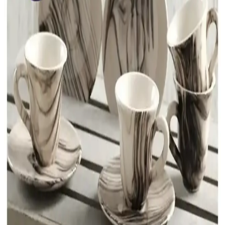
Emsan Sonsuz Aşk 2 Kişilik Kahve Fincan Takımı
Modern Tasarımı ve Dayanıklılığıyla Öne Çıkıyor
Emsan Sonsuz Aşk 2 kişilik kahve fincan takımı, modern tasarımı ve
yüksek kaliteli seramik malzemesiyle kahve deneyimini
zenginleştirir, dayanıklı ve kullanışlıdır.
Kahve Fincanlarıyla Dekorasyonunuzu
Zenginleştiren Şık ve Fonksiyonel Seçenekler
Kahve fincanları, dekorasyona estetik ve sıcaklık katan önemli
unsurlar olup, farklı tarzlara uygun tasarım ve malzeme
seçenekleriyle mekanlara özgünlük sağlar.
Emaye Kahve Fincanlarının Günümüzdeki Yeri ve
Önemi Üzerine Detaylı İnceleme
Emaye kahve fincanları, dayanıklılığı ve estetik tasarımıyla kahve
kültüründe önemli bir yer tutar. Çok yönlü kullanımıyla ev, kafe ve
açık hava etkinliklerinde tercih edilir.
Kahve Fincanı Dekorasyon Seçenekleri: Estetik ve
Fonksiyonelliğin Buluşması