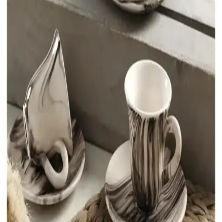
Kahve fincanları, estetik ve fonksiyonelliği bir araya getirerek yaşam
alanlarına kişisel tarz katmanın anahtarıdır. Farklı tarz ve
malzemelerle dekorasyon seçenekleri sunar.
İnce Uzun Kahve Fincanlarının Dekorasyondaki
Yeri ve Kullanım Avantajları
İnce uzun kahve fincanları, şık görünümleri ve fonksiyonellikleriyle
modern dekorasyonun vazgeçilmez parçalarıdır. Malzeme çeşitliliği
ve kullanım alanlarıyla iç mekanlara zarafet katıyor.
Emsan Kahve Takımı: Estetik ve Fonksiyonellik
Sunan Mutfak Dekorasyon Ürünü
Emsan kahve takımları, çeşitli malzeme ve tasarımlarla mutfak ve
oturma odalarına şıklık katarken, dayanıklı ve fonksiyonel
özellikleriyle öne çıkar. Modern ve klasik seçenekler mevcuttur.
Espresso Bardak Seçiminde Fonksiyonellik ve
Şıklığın Dengesi Nasıl Sağlanır
Espresso bardakları seçiminde malzeme, boyut ve tasarım