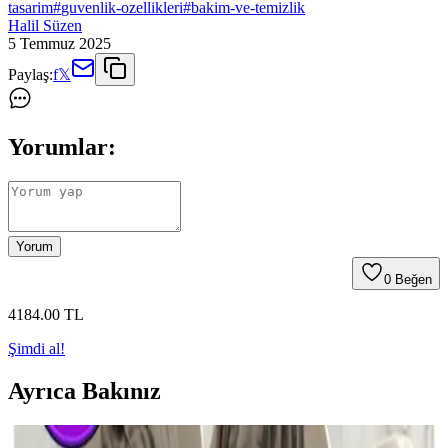
tasarim
#
guvenlik-ozellikleri
#
bakim-ve-temizlik
Halil Süzen
5 Temmuz 2025
Paylaş:
f
𝕏
Yorumlar:
Yorum
0
Beğen
4184
.00
TL
Şimdi al!
Ayrıca Bakınız