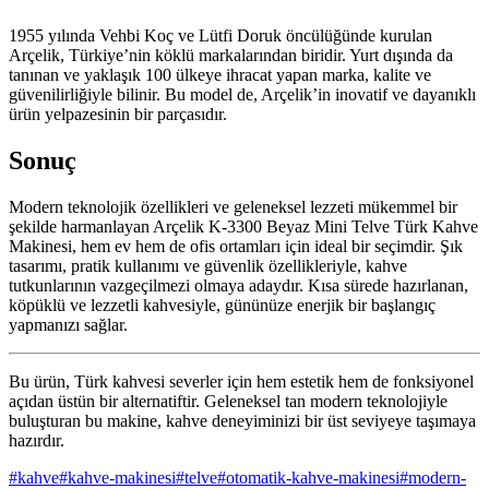
1955 yılında Vehbi Koç ve Lütfi Doruk öncülüğünde kurulan
Arçelik, Türkiye’nin köklü markalarından biridir. Yurt dışında da
tanınan ve yaklaşık 100 ülkeye ihracat yapan marka, kalite ve
güvenilirliğiyle bilinir. Bu model de, Arçelik’in inovatif ve dayanıklı
ürün yelpazesinin bir parçasıdır.
Sonuç
Modern teknolojik özellikleri ve geleneksel lezzeti mükemmel bir
şekilde harmanlayan Arçelik K-3300 Beyaz Mini Telve Türk Kahve
Makinesi, hem ev hem de ofis ortamları için ideal bir seçimdir. Şık
tasarımı, pratik kullanımı ve güvenlik özellikleriyle, kahve
tutkunlarının vazgeçilmezi olmaya adaydır. Kısa sürede hazırlanan,
köpüklü ve lezzetli kahvesiyle, gününüze enerjik bir başlangıç
yapmanızı sağlar.
Bu ürün, Türk kahvesi severler için hem estetik hem de fonksiyonel
açıdan üstün bir alternatiftir. Geleneksel tan modern teknolojiyle
buluşturan bu makine, kahve deneyiminizi bir üst seviyeye taşımaya
hazırdır.
#
kahve
#
kahve-makinesi
#
telve
#
otomatik-kahve-makinesi
#
modern-