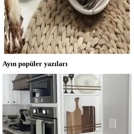
özellikleriyle kullanım kolaylığı ve estetik uyum ön planda tutulmalı.
Doğru seçim kahve keyfini artırır.
Şık ve Estetik Kahve Fincanları: Modern Tasarımlar
ve Dekoratif Seçenekler
Modern ve şık kahve fincanları, estetik ve fonksiyonelliği bir arada
sunar. Kaliteli malzemeler ve trend tasarımlarla iç mekan
dekorasyonunuza sıcaklık ve şıklık katın.
Ayın popüler yazıları