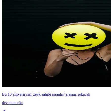
Bu 10 alışveriş sizi 'zevk sahibi insanlar' arasına sokacak
devamını oku