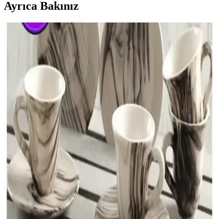
Ayrıca Bakınız
Emsan Sonsuz Aşk 2 Kişilik Kahve Fincan Takımı
Modern Tasarımı ve Dayanıklılığıyla Öne Çıkıyor
Emsan Sonsuz Aşk 2 kişilik kahve fincan takımı, modern tasarımı ve
yüksek kaliteli seramik malzemesiyle kahve deneyimini
zenginleştirir, dayanıklı ve kullanışlıdır.
Kahve Fincanlarıyla Dekorasyonunuzu
Zenginleştiren Şık ve Fonksiyonel Seçenekler
Kahve fincanları, dekorasyona estetik ve sıcaklık katan önemli
unsurlar olup, farklı tarzlara uygun tasarım ve malzeme
seçenekleriyle mekanlara özgünlük sağlar.
Emaye Kahve Fincanlarının Günümüzdeki Yeri ve
Önemi Üzerine Detaylı İnceleme
Emaye kahve fincanları, dayanıklılığı ve estetik tasarımıyla kahve
kültüründe önemli bir yer tutar. Çok yönlü kullanımıyla ev, kafe ve
açık hava etkinliklerinde tercih edilir.