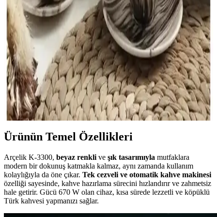
Şıklığın Dengesi Nasıl Sağlanır
Espresso bardakları seçiminde malzeme, boyut ve tasarım
özellikleriyle kullanım kolaylığı ve estetik uyum ön planda tutulmalı.
Doğru seçim kahve keyfini artırır.
Şık ve Estetik Kahve Fincanları: Modern Tasarımlar
ve Dekoratif Seçenekler
Modern ve şık kahve fincanları, estetik ve fonksiyonelliği bir arada
sunar. Kaliteli malzemeler ve trend tasarımlarla iç mekan
dekorasyonunuza sıcaklık ve şıklık katın.
Ürünün Temel Özellikleri
Arçelik K-3300,
beyaz renkli
ve
şık tasarımıyla
mutfaklara
modern bir dokunuş katmakla kalmaz, aynı zamanda kullanım
kolaylığıyla da öne çıkar.
Tek cezveli ve otomatik kahve makinesi
özelliği sayesinde, kahve hazırlama sürecini hızlandırır ve zahmetsiz
hale getirir. Gücü 670 W olan cihaz, kısa sürede lezzetli ve köpüklü
Türk kahvesi yapmanızı sağlar.