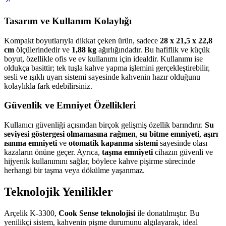
Tasarım ve Kullanım Kolaylığı
Kompakt boyutlarıyla dikkat çeken ürün, sadece
28 x 21,5 x 22,8
cm
ölçülerindedir ve
1,88 kg
ağırlığındadır. Bu hafiflik ve küçük
boyut, özellikle ofis ve ev kullanımı için idealdir. Kullanımı ise
oldukça basittir; tek tuşla kahve yapma işlemini gerçekleştirebilir,
sesli ve ışıklı uyarı sistemi sayesinde kahvenin hazır olduğunu
kolaylıkla fark edebilirsiniz.
Güvenlik ve Emniyet Özellikleri
Kullanıcı güvenliği açısından birçok gelişmiş özellik barındırır.
Su
seviyesi göstergesi olmamasına rağmen
,
su bitme emniyeti
,
aşırı
ısınma emniyeti
ve
otomatik kapanma sistemi
sayesinde olası
kazaların önüne geçer. Ayrıca,
taşma emniyeti
cihazın güvenli ve
hijyenik kullanımını sağlar, böylece kahve pişirme sürecinde
herhangi bir taşma veya dökülme yaşanmaz.
Teknolojik Yenilikler
Arçelik K-3300,
Cook Sense teknolojisi
ile donatılmıştır. Bu
yenilikçi sistem, kahvenin pişme durumunu algılayarak, ideal