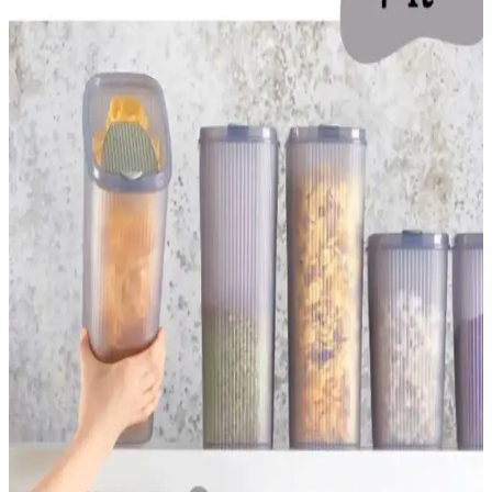
Toka organizerleri, evde düzeni sağlarken estetik katmanın en etkili
yollarından biridir. Çeşitli malzeme ve tasarımlarla, mutfak, banyo
ve yatak odası gibi alanlarda kullanılır, kaybolan küçük eşyaları
düzenler ve dekoratif görünüm sağlar.
İkili Baharatlık Setleri: Mutfakta Estetik ve
İşlevselliği Bir Arada Sunan Çözümler
Modern mutfaklarda hem şıklık hem de kullanım kolaylığı sağlayan
ikili baharatlık setleri, malzeme ve tasarım seçenekleriyle mutfak
düzenini kolaylaştırır.
Gri Saklama Kapları ile Modern ve Fonksiyonel
Mutfak Düzeni Çözümleri
Gri saklama kapları, farklı malzeme ve boyut seçenekleriyle
mutfakta estetik ve fonksiyonellik sunar. Dayanıklı, hijyenik ve şık
tasarımlarıyla mutfak düzeninizi kolayca sağlayabilirsiniz.
Mıknatıslı Baharatlıklar: Modern Mutfaklarda Alan
Tasarrufu ve Düzen Sağlayan Çözümler