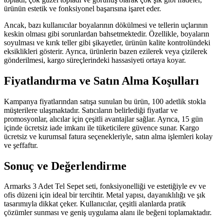
ürünün estetik ve fonksiyonel başarısına işaret eder.
Ancak, bazı kullanıcılar boyalarının dökülmesi ve tellerin uçlarının
keskin olması gibi sorunlardan bahsetmektedir. Özellikle, boyaların
soyulması ve kırık teller gibi şikayetler, ürünün kalite kontrolündeki
eksiklikleri gösterir. Ayrıca, ürünlerin bazen ezilerek veya çizilerek
gönderilmesi, kargo süreçlerindeki hassasiyeti ortaya koyar.
Fiyatlandırma ve Satın Alma Koşulları
Kampanya fiyatlarından satışa sunulan bu ürün, 100 adetlik stokla
müşterilere ulaşmaktadır. Satıcıların belirlediği fiyatlar ve
promosyonlar, alıcılar için çeşitli avantajlar sağlar. Ayrıca, 15 gün
içinde ücretsiz iade imkanı ile tüketicilere güvence sunar. Kargo
ücretsiz ve kurumsal fatura seçenekleriyle, satın alma işlemleri kolay
ve şeffaftır.
Sonuç ve Değerlendirme
Armarks 3 Adet Tel Sepet seti, fonksiyonelliği ve estetiğiyle ev ve
ofis düzeni için ideal bir tercihtir. Metal yapısı, dayanıklılığı ve şık
tasarımıyla dikkat çeker. Kullanıcılar, çeşitli alanlarda pratik
çözümler sunması ve geniş uygulama alanı ile beğeni toplamaktadır.