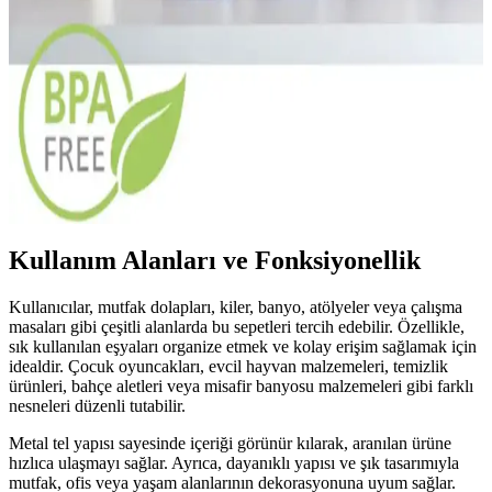
Farklı malzeme ve tasarımlarda fonksiyonel tepsi önerileriyle mutfak
ve servis alanlarınızı düzenleyin. Ergonomik, bölmeli ve dayanıklı
modeller sayesinde günlük yaşamınızı kolaylaştırın.
Pratik Saklama Kabı ve Estetik Tasarımın
Günümüzdeki Rolü ve Trendleri
Günümüzde fonksiyonellik ve estetiğin birleştiği pratik saklama kabı
ve tasarım trendleri yaşam kalitemizi yükseltiyor, alan kullanımı ve
dekorasyona katkı sağlıyor.
Kullanım Alanları ve Fonksiyonellik
Kullanıcılar, mutfak dolapları, kiler, banyo, atölyeler veya çalışma
masaları gibi çeşitli alanlarda bu sepetleri tercih edebilir. Özellikle,
sık kullanılan eşyaları organize etmek ve kolay erişim sağlamak için
idealdir. Çocuk oyuncakları, evcil hayvan malzemeleri, temizlik
ürünleri, bahçe aletleri veya misafir banyosu malzemeleri gibi farklı
nesneleri düzenli tutabilir.
Metal tel yapısı sayesinde içeriği görünür kılarak, aranılan ürüne
hızlıca ulaşmayı sağlar. Ayrıca, dayanıklı yapısı ve şık tasarımıyla
mutfak, ofis veya yaşam alanlarının dekorasyonuna uyum sağlar.