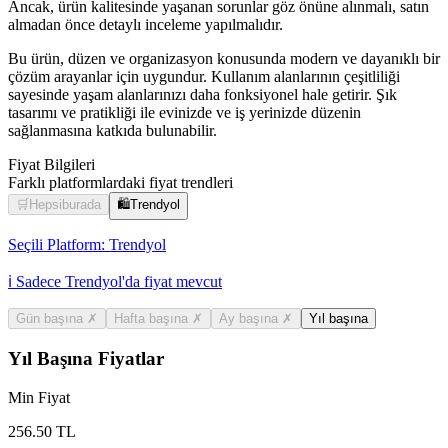
Ancak, ürün kalitesinde yaşanan sorunlar göz önüne alınmalı, satın
almadan önce detaylı inceleme yapılmalıdır.
Bu ürün, düzen ve organizasyon konusunda modern ve dayanıklı bir
çözüm arayanlar için uygundur. Kullanım alanlarının çeşitliliği
sayesinde yaşam alanlarınızı daha fonksiyonel hale getirir. Şık
tasarımı ve pratikliği ile evinizde ve iş yerinizde düzenin
sağlanmasına katkıda bulunabilir.
Fiyat Bilgileri
Farklı platformlardaki fiyat trendleri
🛒
Hepsiburada
🛍️
Trendyol
Seçili Platform:
Trendyol
ℹ️ Sadece Trendyol'da fiyat mevcut
Gün başına
✗
Hafta başına
✗
Ay başına
✗
Yıl başına
Yıl Başına Fiyatlar
Min Fiyat
256.50
TL