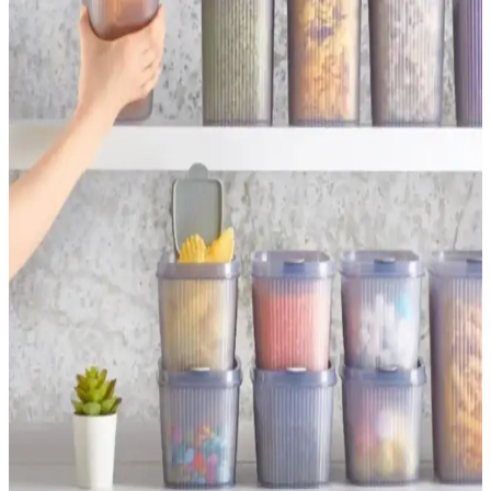
Gri saklama kapları, farklı malzeme ve boyut seçenekleriyle
mutfakta estetik ve fonksiyonellik sunar. Dayanıklı, hijyenik ve şık
tasarımlarıyla mutfak düzeninizi kolayca sağlayabilirsiniz.
Mıknatıslı Baharatlıklar: Modern Mutfaklarda Alan
Tasarrufu ve Düzen Sağlayan Çözümler
Mıknatıslı baharatlıklar, metal yüzeylere yapışarak mutfakta alan
tasarrufu sağlar ve düzeni artırır. Bu pratik çözümler, modern mutfak
tasarımlarına uyum sağlar ve çeşitli markalar tarafından
sunulmaktadır.
Havlu Sepetleri ile Dekorasyonda Pratik ve Şık
Çözümler ve Farklı Malzeme Seçenekleri
Havlu sepetleri, fonksiyonelliği ve estetiğiyle ev dekorasyonunda
önemli yer tutar. Malzeme ve tasarım çeşitleriyle her mekâna uyum
sağlar, düzen ve şıklık katarken kullanışlılık sunar.
Fonksiyonel ve Pratik Tepsi Seçenekleri: Mutfak ve
Servis İçin En İyi Modeller