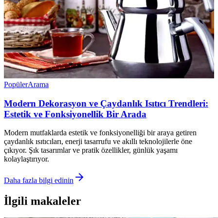
Popüler
Arama
Modern Dekorasyon ve Çaydanlık Isıtıcı Trendleri:
Estetik ve Fonksiyonellik Bir Arada
Modern mutfaklarda estetik ve fonksiyonelliği bir araya getiren
çaydanlık ısıtıcıları, enerji tasarrufu ve akıllı teknolojilerle öne
çıkıyor. Şık tasarımlar ve pratik özellikler, günlük yaşamı
kolaylaştırıyor.
Daha fazla bilgi edinin
İlgili makaleler