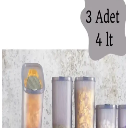
Vidalı Kapı Arkası Askılıklarının Özellikleri ve
Kullanım Avantajları
Vidalı kapı arkası askılıkları, kolay montaj ve dayanıklılık sağlayan
pratik çözümler olup, ev ve ofislerde alan tasarrufu ve düzen sağlar.
Toka Organizerleri ile Ev Dekorasyonunda Şıklık ve
Düzeni Sağlama Yöntemleri
Toka organizerleri, evde düzeni sağlarken estetik katmanın en etkili
yollarından biridir. Çeşitli malzeme ve tasarımlarla, mutfak, banyo
ve yatak odası gibi alanlarda kullanılır, kaybolan küçük eşyaları
düzenler ve dekoratif görünüm sağlar.
İkili Baharatlık Setleri: Mutfakta Estetik ve
İşlevselliği Bir Arada Sunan Çözümler
Modern mutfaklarda hem şıklık hem de kullanım kolaylığı sağlayan
ikili baharatlık setleri, malzeme ve tasarım seçenekleriyle mutfak
düzenini kolaylaştırır.
Gri Saklama Kapları ile Modern ve Fonksiyonel
Mutfak Düzeni Çözümleri