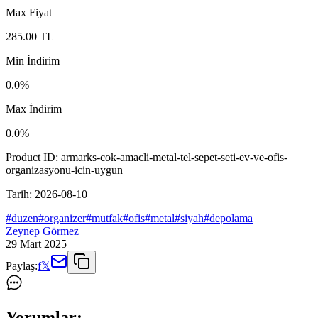
Max Fiyat
285.00
TL
Min İndirim
0.0
%
Max İndirim
0.0
%
Product ID:
armarks-cok-amacli-metal-tel-sepet-seti-ev-ve-ofis-
organizasyonu-icin-uygun
Tarih:
2026-08-10
#
duzen
#
organizer
#
mutfak
#
ofis
#
metal
#
siyah
#
depolama
Zeynep Görmez
29 Mart 2025
Paylaş:
f
𝕏
Yorumlar: