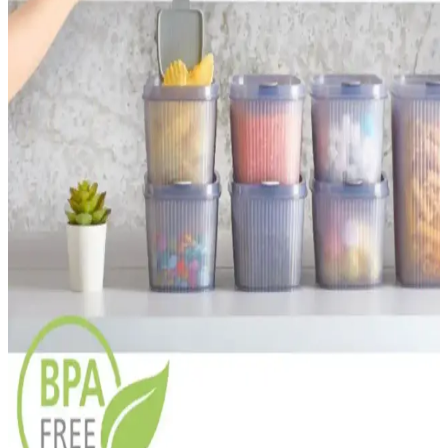
Mıknatıslı baharatlıklar, metal yüzeylere yapışarak mutfakta alan
tasarrufu sağlar ve düzeni artırır. Bu pratik çözümler, modern mutfak
tasarımlarına uyum sağlar ve çeşitli markalar tarafından
sunulmaktadır.
Havlu Sepetleri ile Dekorasyonda Pratik ve Şık
Çözümler ve Farklı Malzeme Seçenekleri
Havlu sepetleri, fonksiyonelliği ve estetiğiyle ev dekorasyonunda
önemli yer tutar. Malzeme ve tasarım çeşitleriyle her mekâna uyum
sağlar, düzen ve şıklık katarken kullanışlılık sunar.
Fonksiyonel ve Pratik Tepsi Seçenekleri: Mutfak ve
Servis İçin En İyi Modeller
Farklı malzeme ve tasarımlarda fonksiyonel tepsi önerileriyle mutfak
ve servis alanlarınızı düzenleyin. Ergonomik, bölmeli ve dayanıklı
modeller sayesinde günlük yaşamınızı kolaylaştırın.
Pratik Saklama Kabı ve Estetik Tasarımın
Günümüzdeki Rolü ve Trendleri
Günümüzde fonksiyonellik ve estetiğin birleştiği pratik saklama kabı