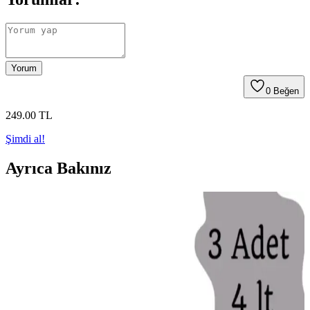
Yorum
0
Beğen
249
.00
TL
Şimdi al!
Ayrıca Bakınız
Vidalı Kapı Arkası Askılıklarının Özellikleri ve
Kullanım Avantajları
Vidalı kapı arkası askılıkları, kolay montaj ve dayanıklılık sağlayan
pratik çözümler olup, ev ve ofislerde alan tasarrufu ve düzen sağlar.
Toka Organizerleri ile Ev Dekorasyonunda Şıklık ve
Düzeni Sağlama Yöntemleri