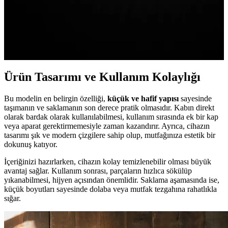
Estetik Tasarım Özellikleriyle
Yüksek kaliteli baskı ve estetik tasarımıyla öne çıkan 3M özel imza
stickerları, araç ve yüzeylerde kullanıma uygun, kendinden
yapışkanlı ve dayanıklı seçenekler sunar.
Ürün Tasarımı ve Kullanım Kolaylığı
Bu modelin en belirgin özelliği,
küçük ve hafif yapısı
sayesinde
taşımanın ve saklamanın son derece pratik olmasıdır. Kabın direkt
olarak bardak olarak kullanılabilmesi, kullanım sırasında ek bir kap
veya aparat gerektirmemesiyle zaman kazandırır. Ayrıca, cihazın
tasarımı şık ve modern çizgilere sahip olup, mutfağınıza estetik bir
dokunuş katıyor.
İçeriğinizi hazırlarken, cihazın kolay temizlenebilir olması büyük
avantaj sağlar. Kullanım sonrası, parçaların hızlıca sökülüp
yıkanabilmesi, hijyen açısından önemlidir. Saklama aşamasında ise,
küçük boyutları sayesinde dolaba veya mutfak tezgahına rahatlıkla
sığar.