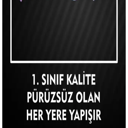
Erkek Bebekler İçin Güvenli ve Estetik Hediye
Seçenekleri
Bebekler için güvenli ve estetik hediye seçenekleri, yüksek kalite ve
kişisel dokunuşlar içerir. Altın takılar ve özel tasarımlar, bebeklerin
ilk yıllarını anlamlı kılar.
Özelleştirilmiş Yazılı Dekoratif Yastıklar ile İç
Mekanlara Kişisel Dokunuşlar
Yazılı dekoratif yastıklar, kişisel mesajlar ve özgün tasarımlarla iç
mekanlara estetik ve fonksiyonellik katar, dayanıklı malzemelerle
uzun ömür sağlar.
Kişisel Yazılı Yastıkların Dekorasyondaki Yeri ve
Kullanım İpuçları
Kişisel yazılı yastıklar, iç mekanlara estetik ve duygusal değer
katarak dekorasyonda önemli bir yer tutar. Farklı malzeme ve
tasarımlarla her tarzda uyum sağlarlar.
3M Özel Ad Soyad İmza Sticker: Yüksek Kalite ve