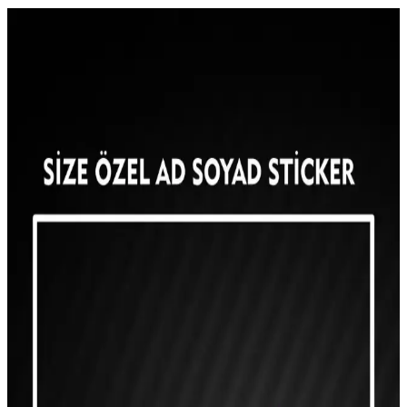
Modern ev dekorasyonunda harfli yastıklar: kişisel
ve şık bir dokunuş sağlama yolları
Harfli yastıklar, modern ev dekorasyonunda kişisel ve şık bir
dokunuş sağlar. Renk, yazı stili ve malzeme seçenekleriyle iç
mekanlara özgünlük katmanın pratik yolları burada.
Ev Dekorasyonunda Yaratıcı Tatlı Süslemeleriyle
Estetik ve Yenilikçi Dokunuşlar
Ev dekorasyonunda tatlı süslemeleri kullanarak mekanlara estetik ve
özgün dokunuşlar ekleyin. Farklı malzemeler ve tekniklerle sıcak ve
samimi atmosferler yaratın.
Ev Dekorasyonunda Modern, Klasik ve
Sürdürülebilir Yaklaşımların Temel Özellikleri
Ev dekorasyonunda modern, klasik ve sürdürülebilir yaklaşımlar,
kişisel tercihler ve kültürel unsurlarla yaşam alanlarınıza estetik ve
fonksiyonellik katıyor.
Türk Bayraklı Kan Grubu Yaması: Estetik ve