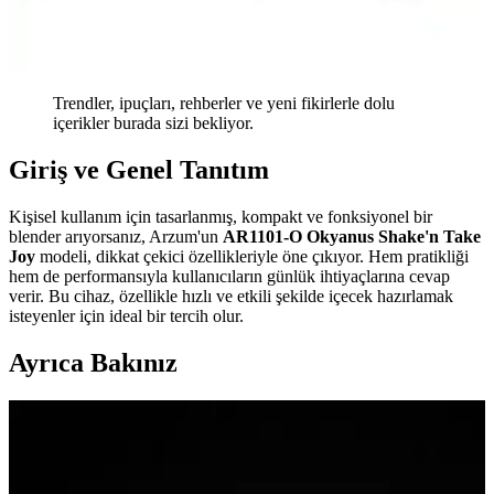
Trendler, ipuçları, rehberler ve yeni fikirlerle dolu
içerikler burada sizi bekliyor.
Giriş ve Genel Tanıtım
Kişisel kullanım için tasarlanmış, kompakt ve fonksiyonel bir
blender arıyorsanız, Arzum'un
AR1101-O Okyanus Shake'n Take
Joy
modeli, dikkat çekici özellikleriyle öne çıkıyor. Hem pratikliği
hem de performansıyla kullanıcıların günlük ihtiyaçlarına cevap
verir. Bu cihaz, özellikle hızlı ve etkili şekilde içecek hazırlamak
isteyenler için ideal bir tercih olur.
Ayrıca Bakınız
Modern ev dekorasyonunda harfli yastıklar: kişisel
ve şık bir dokunuş sağlama yolları