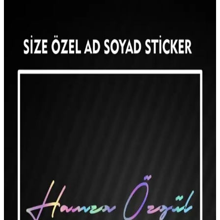
Harfli yastıklar, modern ev dekorasyonunda kişisel ve şık bir
dokunuş sağlar. Renk, yazı stili ve malzeme seçenekleriyle iç
mekanlara özgünlük katmanın pratik yolları burada.
Ev Dekorasyonunda Yaratıcı Tatlı Süslemeleriyle
Estetik ve Yenilikçi Dokunuşlar
Ev dekorasyonunda tatlı süslemeleri kullanarak mekanlara estetik ve
özgün dokunuşlar ekleyin. Farklı malzemeler ve tekniklerle sıcak ve
samimi atmosferler yaratın.
Ev Dekorasyonunda Modern, Klasik ve
Sürdürülebilir Yaklaşımların Temel Özellikleri
Ev dekorasyonunda modern, klasik ve sürdürülebilir yaklaşımlar,
kişisel tercihler ve kültürel unsurlarla yaşam alanlarınıza estetik ve
fonksiyonellik katıyor.
Türk Bayraklı Kan Grubu Yaması: Estetik ve
Dayanıklı Kişisel İfade Aksesuarı
Türk bayraklı ve kan grubu bilgisi içeren yüksek kaliteli yama,
dayanıklı nakış detaylarıyla kıyafet ve aksesuarlarınızı
kişiselleştirmenize olanak tanır.