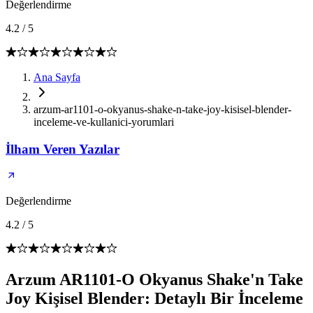
Değerlendirme
4.2
/
5
Ana Sayfa
arzum-ar1101-o-okyanus-shake-n-take-joy-kisisel-blender-
inceleme-ve-kullanici-yorumlari
İlham Veren Yazılar
Değerlendirme
4.2
/
5
Arzum AR1101-O Okyanus Shake'n Take
Joy Kişisel Blender: Detaylı Bir İnceleme