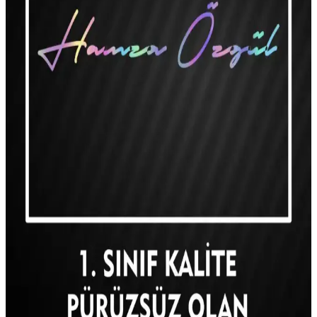
Dayanıklı Kişisel İfade Aksesuarı
Türk bayraklı ve kan grubu bilgisi içeren yüksek kaliteli yama,
dayanıklı nakış detaylarıyla kıyafet ve aksesuarlarınızı
kişiselleştirmenize olanak tanır.
Erkek Bebekler İçin Güvenli ve Estetik Hediye
Seçenekleri
Bebekler için güvenli ve estetik hediye seçenekleri, yüksek kalite ve
kişisel dokunuşlar içerir. Altın takılar ve özel tasarımlar, bebeklerin
ilk yıllarını anlamlı kılar.
Özelleştirilmiş Yazılı Dekoratif Yastıklar ile İç
Mekanlara Kişisel Dokunuşlar
Yazılı dekoratif yastıklar, kişisel mesajlar ve özgün tasarımlarla iç
mekanlara estetik ve fonksiyonellik katar, dayanıklı malzemelerle
uzun ömür sağlar.
Kişisel Yazılı Yastıkların Dekorasyondaki Yeri ve
Kullanım İpuçları