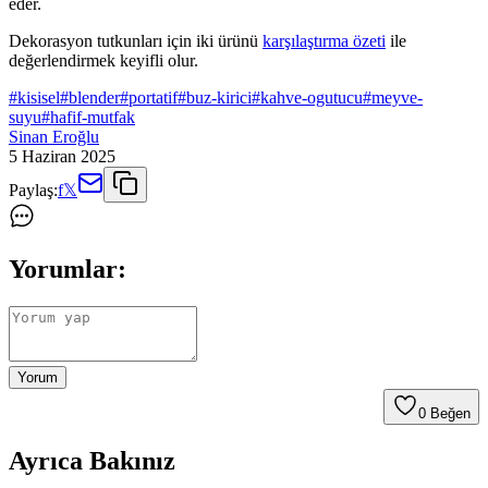
eder.
Dekorasyon tutkunları için iki ürünü
karşılaştırma özeti
ile
değerlendirmek keyifli olur.
#
kisisel
#
blender
#
portatif
#
buz-kirici
#
kahve-ogutucu
#
meyve-
suyu
#
hafif-mutfak
Sinan Eroğlu
5 Haziran 2025
Paylaş:
f
𝕏
Yorumlar:
Yorum
0
Beğen
Ayrıca Bakınız