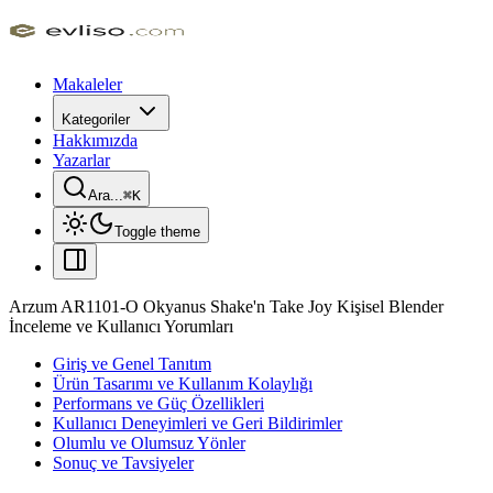
Makaleler
Kategoriler
Hakkımızda
Yazarlar
Ara...
⌘
K
Toggle theme
Arzum AR1101-O Okyanus Shake'n Take Joy Kişisel Blender
İnceleme ve Kullanıcı Yorumları
Giriş ve Genel Tanıtım
Ürün Tasarımı ve Kullanım Kolaylığı
Performans ve Güç Özellikleri
Kullanıcı Deneyimleri ve Geri Bildirimler
Olumlu ve Olumsuz Yönler
Sonuç ve Tavsiyeler