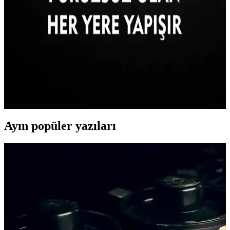
Kişisel yazılı yastıklar, iç mekanlara estetik ve duygusal değer
katarak dekorasyonda önemli bir yer tutar. Farklı malzeme ve
tasarımlarla her tarzda uyum sağlarlar.
3M Özel Ad Soyad İmza Sticker: Yüksek Kalite ve
Estetik Tasarım Özellikleriyle
Yüksek kaliteli baskı ve estetik tasarımıyla öne çıkan 3M özel imza
stickerları, araç ve yüzeylerde kullanıma uygun, kendinden
yapışkanlı ve dayanıklı seçenekler sunar.
Ayın popüler yazıları