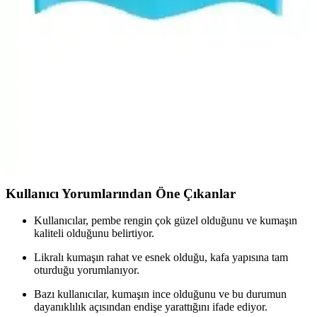
Performans ve Güvenilirlik Sağlayan Tasarım
Yüzme sırasında saçları koruyan, silikon malzemeden yapılmış ve
dayanıklı Slazenger SN00 yüzücü bonesi, sağlıklı ve rahat kullanım
sağlar, uzun ömürlü ve güvenlidir.
Delta Silikon Bone Deluxe: Yüksek Performans ve
Konfor Sunan Yüzücü Bonesi
Delta Silikon Bone Deluxe, yüksek kaliteli silikon ve ergonomik
tasarımıyla konfor, dayanıklılık ve estetik sağlayan yüzücü bonesi.
Kulak ve saç koruması ile performansı artırır.
Kullanıcı Yorumlarından Öne Çıkanlar
Kullanıcılar, pembe rengin çok güzel olduğunu ve kumaşın
kaliteli olduğunu belirtiyor.
Likralı kumaşın rahat ve esnek olduğu, kafa yapısına tam
oturduğu yorumlanıyor.
Bazı kullanıcılar, kumaşın ince olduğunu ve bu durumun
dayanıklılık açısından endişe yarattığını ifade ediyor.