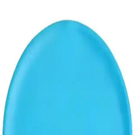
Avessa Bez Bone ve Mirsa Global Likra Kumaş
Bone Karşılaştırması Yüzme Severler İçin Uygun
Seçenekler
İki popüler yüzücü bonesi olan avessa bez bone ve mirsa global
likra kumaş bonesinin özellikleri, kullanıcı yorumları ve
karşılaştırmasıyla yüzme sırasında konfor ve performans sağlayan
seçenekler.
Ciwaa Likra Bone ve Emre Spor Likra Bone
Karşılaştırması Yüzme İçin En Uygun Seçenekler
İki popüler yüzücü bonesi olan Ciwaa Likra Bone ve Emre Spor
Likra Bone'un özellikleri, kullanıcı yorumları ve karşılaştırmasıyla
en uygun yüzme bonesini seçin.
Yüzücü ve Plaj Bonesi Seçenekleri: Likralı ve Esnek
Kumaş Tasarımlar
İki farklı likralı yüzücü bonesi arasındaki özellikleri karşılaştırın,
ihtiyaçlarınıza en uygun olanı seçin ve konforu yakalayın.
Üçİndigoss Siyahlıkralı Esnek Kumaş Yüzücü