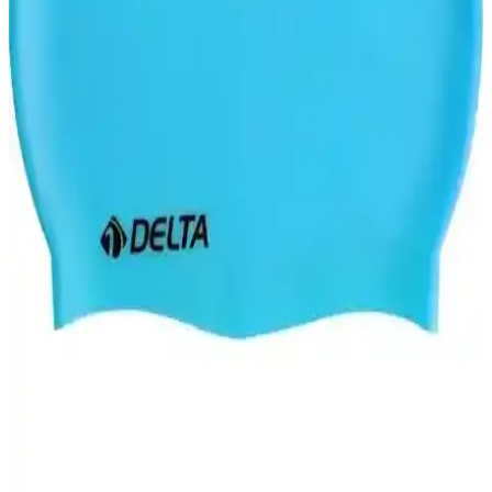
Bonesi Plaj ve Havuz Kullanımı İçin
Yüksek elastiklik ve şık tasarımıyla Üçİndigoss yüzücü bonesi, su
sporları ve plaj aktiviteleri için ideal, saçlara zarar vermez, uzun
ömürlü ve kullanımı kolaydır.
Avessa Bez Bone Turuncu Likralı Yüzücü Bonesi:
Dayanıklı ve Konforlu Yüzme Aksesuarı
Avessa turuncu likralı yüzücü bonesi, esnek silikon malzemesiyle
rahat ve dayanıklı bir yüzme aksesuarı sunar, su sporları için ideal,
fiyat avantajlı ve şık tasarımıyla dikkat çeker.
Slazenger Yüzücü Bonesi Silikon SN00: Yüksek
Performans ve Güvenilirlik Sağlayan Tasarım
Yüzme sırasında saçları koruyan, silikon malzemeden yapılmış ve
dayanıklı Slazenger SN00 yüzücü bonesi, sağlıklı ve rahat kullanım
sağlar, uzun ömürlü ve güvenlidir.
Delta Silikon Bone Deluxe: Yüksek Performans ve
Konfor Sunan Yüzücü Bonesi