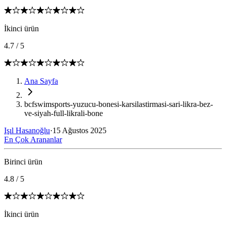
İkinci ürün
4.7
/
5
Ana Sayfa
bcfswimsports-yuzucu-bonesi-karsilastirmasi-sari-likra-bez-
ve-siyah-full-likrali-bone
Işıl Hasanoğlu
·
15 Ağustos 2025
En Çok Arananlar
Birinci ürün
4.8
/
5
İkinci ürün