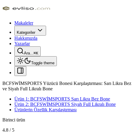
Makaleler
Kategoriler
Hakkımızda
Yazarlar
Ara...
⌘
K
Toggle theme
BCFSWİMSPORTS Yüzücü Bonesi Karşılaştırması: Sarı Likra Bez
ve Siyah Full Likralı Bone
Ürün 1: BCFSWİMSPORTS Sarı Likra Bez Bone
Ürün 2: BCFSWİMSPORTS Siyah Full Likralı Bone
Ürünlerin Özellik Karşılaştırması
Birinci ürün
4.8
/
5