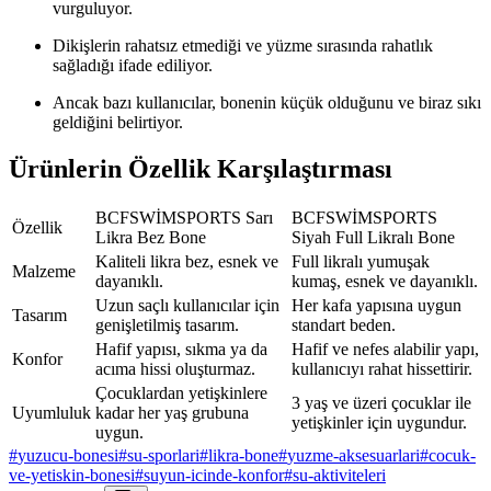
vurguluyor.
Dikişlerin rahatsız etmediği ve yüzme sırasında rahatlık
sağladığı ifade ediliyor.
Ancak bazı kullanıcılar, bonenin küçük olduğunu ve biraz sıkı
geldiğini belirtiyor.
Ürünlerin Özellik Karşılaştırması
BCFSWİMSPORTS Sarı
BCFSWİMSPORTS
Özellik
Likra Bez Bone
Siyah Full Likralı Bone
Kaliteli likra bez, esnek ve
Full likralı yumuşak
Malzeme
dayanıklı.
kumaş, esnek ve dayanıklı.
Uzun saçlı kullanıcılar için
Her kafa yapısına uygun
Tasarım
genişletilmiş tasarım.
standart beden.
Hafif yapısı, sıkma ya da
Hafif ve nefes alabilir yapı,
Konfor
acıma hissi oluşturmaz.
kullanıcıyı rahat hissettirir.
Çocuklardan yetişkinlere
3 yaş ve üzeri çocuklar ile
Uyumluluk
kadar her yaş grubuna
yetişkinler için uygundur.
uygun.
#
yuzucu-bonesi
#
su-sporlari
#
likra-bone
#
yuzme-aksesuarlari
#
cocuk-
ve-yetiskin-bonesi
#
suyun-icinde-konfor
#
su-aktiviteleri