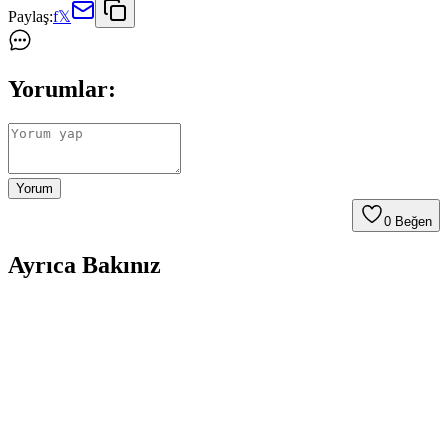
Paylaş:
f
𝕏
Yorumlar:
Yorum
0
Beğen
Ayrıca Bakınız
Avessa Bez Bone Mavi Likralı Yüzücü Bonesi:
Dayanıklı ve Konforlu Tasarım Özellikleri
Avessa'nın mavi likralı yüzücü bonesi, elastik yapısı ve şık
tasarımıyla yüzme sırasında konfor ve estetik sağlar. Uzun ömür ve
kullanım kolaylığı sunar, yetişkinler için ideal bir seçenektir.