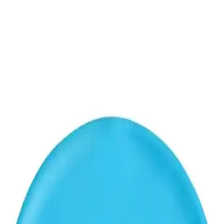
Avessa Bez Bone Mavi Likralı Yüzücü Bonesi:
Dayanıklı ve Konforlu Tasarım Özellikleri
Avessa'nın mavi likralı yüzücü bonesi, elastik yapısı ve şık
tasarımıyla yüzme sırasında konfor ve estetik sağlar. Uzun ömür ve
kullanım kolaylığı sunar, yetişkinler için ideal bir seçenektir.
Avessa Bez Bone ve Mirsa Global Likra Kumaş
Bone Karşılaştırması Yüzme Severler İçin Uygun
Seçenekler
İki popüler yüzücü bonesi olan avessa bez bone ve mirsa global
likra kumaş bonesinin özellikleri, kullanıcı yorumları ve
karşılaştırmasıyla yüzme sırasında konfor ve performans sağlayan
seçenekler.
Ciwaa Likra Bone ve Emre Spor Likra Bone
Karşılaştırması Yüzme İçin En Uygun Seçenekler
İki popüler yüzücü bonesi olan Ciwaa Likra Bone ve Emre Spor
Likra Bone'un özellikleri, kullanıcı yorumları ve karşılaştırmasıyla