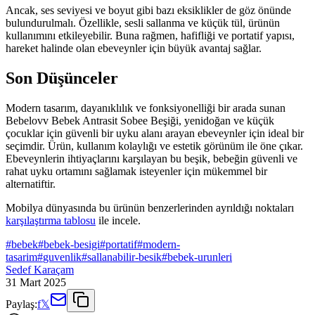
Ancak, ses seviyesi ve boyut gibi bazı eksiklikler de göz önünde
bulundurulmalı. Özellikle, sesli sallanma ve küçük tül, ürünün
kullanımını etkileyebilir. Buna rağmen, hafifliği ve portatif yapısı,
hareket halinde olan ebeveynler için büyük avantaj sağlar.
Son Düşünceler
Modern tasarım, dayanıklılık ve fonksiyonelliği bir arada sunan
Bebelovv Bebek Antrasit Sobee Beşiği, yenidoğan ve küçük
çocuklar için güvenli bir uyku alanı arayan ebeveynler için ideal bir
seçimdir. Ürün, kullanım kolaylığı ve estetik görünüm ile öne çıkar.
Ebeveynlerin ihtiyaçlarını karşılayan bu beşik, bebeğin güvenli ve
rahat uyku ortamını sağlamak isteyenler için mükemmel bir
alternatiftir.
Mobilya dünyasında bu ürünün benzerlerinden ayrıldığı noktaları
karşılaştırma tablosu
ile incele.
#
bebek
#
bebek-besigi
#
portatif
#
modern-
tasarim
#
guvenlik
#
sallanabilir-besik
#
bebek-urunleri
Sedef Karaçam
31 Mart 2025
Paylaş:
f
𝕏