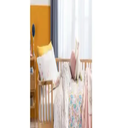
Bebek Sepetleri Kullanımı
Bebek odası dekorasyonunda doğal malzemelerden yapılmış şık
bebek sepetleri, estetik ve fonksiyonel açıdan önemli bir yer tutar,
bebeğin konforunu ve güvenliğini artırır.
Bebek Beşikleri Güvenlik ve Konfor Standartlarıyla
Doğru Seçim Rehberi
Bebek beşikleri, güvenlik ve konfor açısından yüksek standartlara
uygun tasarlanmalı. Malzeme, tasarım ve fonksiyonellik
ebeveynlerin dikkat etmesi gereken önemli kriterlerdir.
Anne Yanı Park Yatakları: Güvenli ve Konforlu
Bebek Uyku Alanları İçin Kapsamlı Rehber
Anne yanı park yatakları, bebeklerin güvenli ve konforlu uyku
ortamı sağlar. Hafif, taşınabilir ve güvenlik standartlarına uygun
modellerle bebeğinizin ilk yıllarında ideal çözüm sunar.
Bebek Odası Dekorasyonunda Uyku Setleri ile
Konfor ve Estetiğin Uyumunu Yakalayın