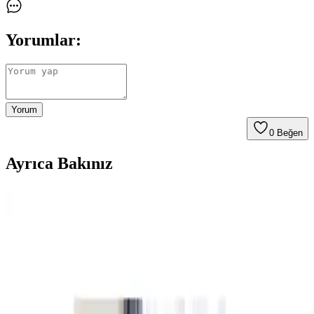
Yorumlar:
Yorum
0
Beğen
Ayrıca Bakınız
Bebek Odası Güvenliği İçin Halı ve Perde Seçimi
Rehberi
Bebek odası için güvenli ve sağlıklı halı ile perde seçimi, malzeme
kalitesi ve tasarım detaylarıyla çocuk sağlığını koruma altına alır.
Doğru seçimler ve düzenli bakım önemlidir.
Bebek Odası Dekorasyonunda Şık ve Fonksiyonel