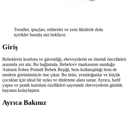
Trendler, ipuçları, rehberler ve yeni fikirlerle dolu
içerikler burada sizi bekliyor.
Giriş
Bebeklerin konforu ve güvenliği, ebeveynlerin en önemli öncelikleri
arasında yer alır. Bu bağlamda, Bebelovv markasının sunduğu
Antrasit Sobee Portatif Bebek Beşiği, hem kullanışlılığı hem de
modern görünümüyle öne çıkar. Bu ürün, yenidoğanlar ve küçük
çocuklar için ideal bir uyku ve dinlenme alanı sunar. Ayrıca, hafif
yapısı ve pratik kurulum özellikleri sayesinde ebeveynlerin günlük
hayatını kolaylaştırır.
Ayrıca Bakınız
Bebek Odası Güvenliği İçin Halı ve Perde Seçimi
Rehberi