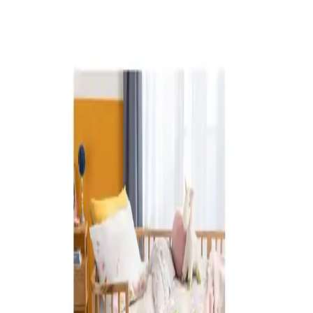
Bebek odası için güvenli ve sağlıklı halı ile perde seçimi, malzeme
kalitesi ve tasarım detaylarıyla çocuk sağlığını koruma altına alır.
Doğru seçimler ve düzenli bakım önemlidir.
Bebek Odası Dekorasyonunda Şık ve Fonksiyonel
Bebek Sepetleri Kullanımı
Bebek odası dekorasyonunda doğal malzemelerden yapılmış şık
bebek sepetleri, estetik ve fonksiyonel açıdan önemli bir yer tutar,
bebeğin konforunu ve güvenliğini artırır.
Bebek Beşikleri Güvenlik ve Konfor Standartlarıyla
Doğru Seçim Rehberi
Bebek beşikleri, güvenlik ve konfor açısından yüksek standartlara
uygun tasarlanmalı. Malzeme, tasarım ve fonksiyonellik
ebeveynlerin dikkat etmesi gereken önemli kriterlerdir.
Anne Yanı Park Yatakları: Güvenli ve Konforlu
Bebek Uyku Alanları İçin Kapsamlı Rehber
Anne yanı park yatakları, bebeklerin güvenli ve konforlu uyku