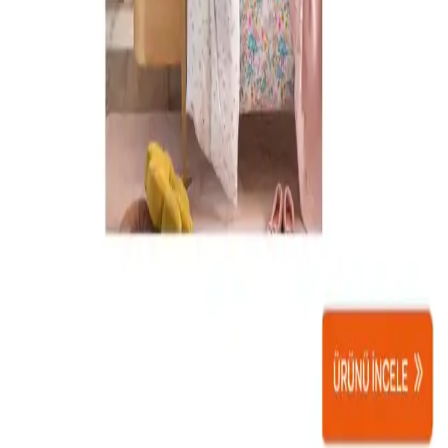
Bebek odası uyku setleri, estetik ve fonksiyonelliği bir arada sunar,
sağlıklı ve rahat bir uyku ortamı sağlar. Renk ve tema seçimiyle
odanın atmosferini belirleyin.
Bebek Odası Dekorasyonunda Güvenli ve Şık Masa
Sandalye Seçenekleri 2023
Bebek odası dekorasyonunda güvenlik, estetik ve fonksiyonelliği bir
arada sunan masa ve sandalye seçimleriyle odanızı daha kullanışlı ve
şık hale getirin.
Bambu Bebek Bornoz Setleri ile Konfor ve Estetiğin
Mükemmel Buluşması
Bambu bebek bornoz setleri, yumuşak dokusu, yüksek emiciliği ve
doğal malzemeleriyle bebeklerin konforunu artırırken, dekorasyona
doğal ve şık bir dokunuş katıyor.
Bebek Uyku Setleri ve Dekorasyonuyla Evinizde
Konfor ve Estetiği Bir Arada Yaratın
Bebek uyku setleri, odanın estetiği ve fonksiyonelliği için önemli.
Renk, desen ve malzeme seçimleriyle hem bebeğin rahatını hem de
odanın şıklığını yakalayabilirsiniz.