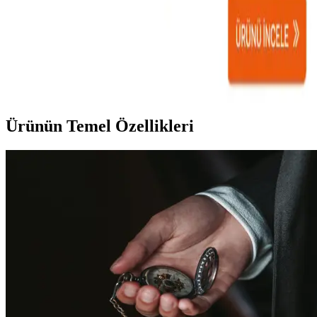
Bebek Uyku Setleri ve Dekorasyonuyla Evinizde
Konfor ve Estetiği Bir Arada Yaratın
Bebek uyku setleri, odanın estetiği ve fonksiyonelliği için önemli.
Renk, desen ve malzeme seçimleriyle hem bebeğin rahatını hem de
odanın şıklığını yakalayabilirsiniz.
Ürünün Temel Özellikleri