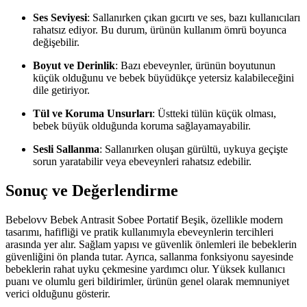
Ses Seviyesi
: Sallanırken çıkan gıcırtı ve ses, bazı kullanıcıları
rahatsız ediyor. Bu durum, ürünün kullanım ömrü boyunca
değişebilir.
Boyut ve Derinlik
: Bazı ebeveynler, ürünün boyutunun
küçük olduğunu ve bebek büyüdükçe yetersiz kalabileceğini
dile getiriyor.
Tül ve Koruma Unsurları
: Üstteki tülün küçük olması,
bebek büyük olduğunda koruma sağlayamayabilir.
Sesli Sallanma
: Sallanırken oluşan gürültü, uykuya geçişte
sorun yaratabilir veya ebeveynleri rahatsız edebilir.
Sonuç ve Değerlendirme
Bebelovv Bebek Antrasit Sobee Portatif Beşik, özellikle modern
tasarımı, hafifliği ve pratik kullanımıyla ebeveynlerin tercihleri
arasında yer alır. Sağlam yapısı ve güvenlik önlemleri ile bebeklerin
güvenliğini ön planda tutar. Ayrıca, sallanma fonksiyonu sayesinde
bebeklerin rahat uyku çekmesine yardımcı olur. Yüksek kullanıcı
puanı ve olumlu geri bildirimler, ürünün genel olarak memnuniyet
verici olduğunu gösterir.