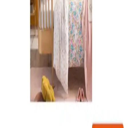
ortamı sağlar. Hafif, taşınabilir ve güvenlik standartlarına uygun
modellerle bebeğinizin ilk yıllarında ideal çözüm sunar.
Bebek Odası Dekorasyonunda Uyku Setleri ile
Konfor ve Estetiğin Uyumunu Yakalayın
Bebek odası uyku setleri, estetik ve fonksiyonelliği bir arada sunar,
sağlıklı ve rahat bir uyku ortamı sağlar. Renk ve tema seçimiyle
odanın atmosferini belirleyin.
Bebek Odası Dekorasyonunda Güvenli ve Şık Masa
Sandalye Seçenekleri 2023
Bebek odası dekorasyonunda güvenlik, estetik ve fonksiyonelliği bir
arada sunan masa ve sandalye seçimleriyle odanızı daha kullanışlı ve
şık hale getirin.
Bambu Bebek Bornoz Setleri ile Konfor ve Estetiğin
Mükemmel Buluşması
Bambu bebek bornoz setleri, yumuşak dokusu, yüksek emiciliği ve
doğal malzemeleriyle bebeklerin konforunu artırırken, dekorasyona
doğal ve şık bir dokunuş katıyor.