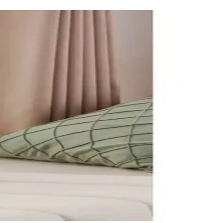
alanlarınız şık ve fonksiyonel olur.
yla yaşam alanlarınızı güzelleştirir.
aydınlatma ile atmosferinizi zenginleştirin.
lambalar, enerji tasarrufu ve estetik açıdan avantajlar sunar.
k kalitesi önemli faktörler arasında yer alıyor.
llanım sunar.