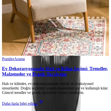
Popüler
Arama
Ev Dekorasyonunda Halı ve Kilim Seçimi: Trendler,
Malzemeler ve Pratik Tavsiyeler
Halı ve kilimler, ev dekorasyonunda estetik ve fonksiyonel
unsurlardır. Doğru seçimler, yaşam alanlarınızı şık ve kullanışlı kılar.
Güncel trendler ve pratik önerilerle evinizi yenileyin.
Daha fazla bilgi edinin