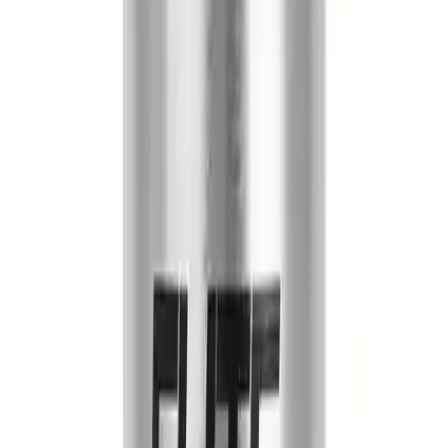
Sonuç ve Tavsiyeler
Best Akrilik Sprey Boya Elite estetik ve dayanıklı yüzey kaplaması
arayanlar için ideal bir seçimdir. RAL7016 mat antrasit gri rengiyle
modern ve şık projelerde kullanılabilir. Uygulama kolaylığı ve
yüksek kapatıcılık özellikleri sayesinde hem profesyoneller hem de
hobi kullanıcıları tarafından tercih edilmektedir.
Uygulama sırasında yüzeyin düzgün ve temiz olması ürünün
performansını artıracaktır. Ayrıca kullanım sırasında iyi
havalandırma sağlanmalı ve talimatlara uygun hareket edilmelidir.
Bu sayede en iyi sonucu almak ve uzun ömürlü bir kaplama elde
etmek mümkündür.
Son olarak ürünün sınırlı stok durumu ve garanti süresi dikkate
alınmalı ihtiyaçlar doğrultusunda planlama yapılmalıdır.
Kullanıcıların genel memnuniyeti ve yüksek puanlaması ürünün
güvenilirliği ve kalitesi hakkında olumlu bir izlenim bırakmaktadır.
Bu özellikleriyle Best Akrilik Sprey Boya Elite projelerinizde
güvenle tercih edebileceğiniz bir boya seçeneğidir.
Paylaş:
f
𝕏