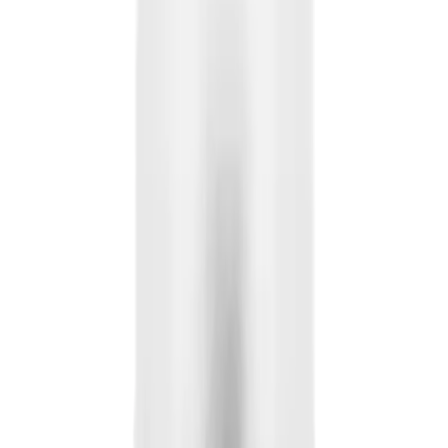
RAL7016 Mat Antrasit Gri
Cemile Uslu
Yazarı Ziyaret Et
İlham Veren Yazılar
Değerlendirme
4.5
/
5
Yazar
Cemile Uslu
Tür
İlham Veren Yazılar
Yayınlanma
16 Eylül 2025
Bu Yazı Hakkında
Best Akrilik Sprey Boya Elite, yüksek kapatıcılık ve
dayanıklılık sağlayan, mat antrasit gri renk seçeneğiyle
projelerinize profesyonel dokunuşlar katıyor.
Trendler, ipuçları, rehberler ve yeni fikirlerle dolu
içerikler burada sizi bekliyor.