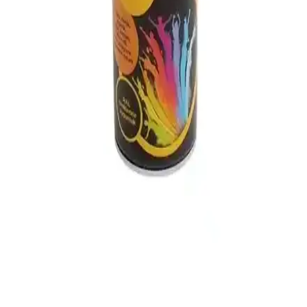
dayanıklılık gibi temel kriterlerle performansı tarafsız ve veri odaklı
olarak karşılaştırılıyor. Kullanıcı geri bildirimleriyle dengelenmiştir.
Selsil Akrilik ve Rainbow Beyaz Sprey Boya
Karşılaştırması: Özellikler ve Kullanıcı Yorumları
Bu makalede Selsil akrilik esaslı parlak beyaz ve Rainbow beyaz
sprey boyaların özellikleri, kullanıcı yorumları ve performansları
detaylı incelenerek en uygun seçeneği belirlemenize yardımcı
oluyor.
Bianca Stella Su Bazlı ve Saf Akrilik Dönüşüm
Boyası Karşılaştırması ve Özellikleri
Bianca Stella su bazlı ve saf akrilik dönüşüm boyası arasındaki
farklar, özellikler ve kullanıcı yorumlarıyla en uygun boya seçimini
yapmanıza yardımcı oluyor.
Polisan Akrilik Sprey Boya Ral 9004 ve Selsil
Rainbow TAB-407 Karşılaştırması
Polisan akrilik sprey boya ve Selsil Rainbow TAB-407 arasındaki
farklar, kullanım alanları ve performans detaylarıyla karşılaştırılıyor.