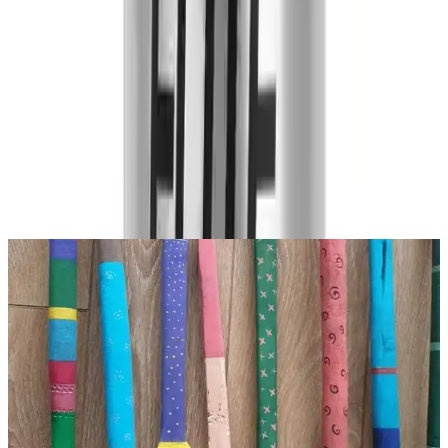
Yorumlar:
Yorum
0
Beğen
Ayın popüler yazıları