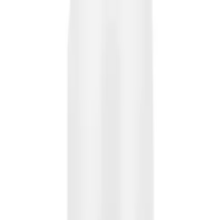
Makaleler
Kategoriler
Hakkımızda
Yazarlar
Ara...
⌘
K
Toggle theme
Ana Sayfa
İlham Veren Yazılar
Best Akrilik Sprey Boya Elite RAL7016 Mat Antrasit Gri
Yüksek Kaliteli Uygulama
Best Akrilik Sprey Boya Elite Özel Renk