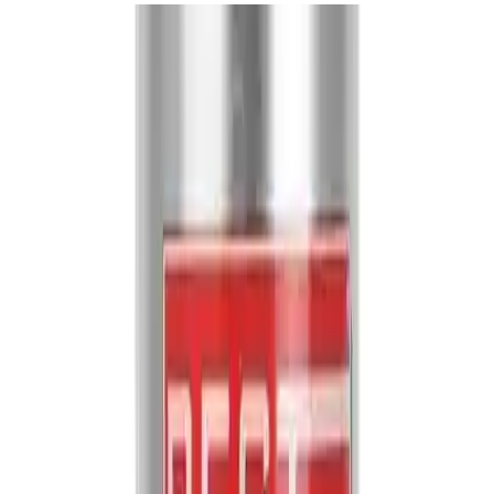
Ürünün Özellikleri ve Avantajları
Yüksek kapatıcılık:
Sprey formu sayesinde yüzeye homojen
ve pürüzsüz bir kaplama sağlar.
Mat yüzey dokusu:
Parlaklık yerine mat bir görünüm sunar
bu da özellikle endüstriyel ve dekoratif uygulamalarda tercih
edilir.
Kolay uygulama:
Sprey kutusu kullanım sırasında pratiklik
ve hız kazandırır. Özellikle büyük yüzeylerde zaman tasarrufu
sağlar.
Dayanıklılık:
Çeşitli hava koşullarına ve aşınmaya karşı
dirençlidir böylece uzun ömürlü sonuçlar sunar.
Çevre dostu içerik:
Akrilik bazlı formülü düşük VOC içeriği
ile çevre ve kullanıcı sağlığını gözetir.
Renk ve Estetik Özellikler
Mat antrasit gri modern tasarımlara uyum sağlayan nötr ve şık bir
renktir. Endüstriyel tasarımlarda otomotiv detaylarında veya
dekoratif projelerde tercih edilerek mekanlara sofistike bir hava