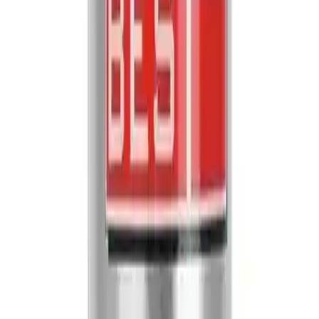
katar. RAL7016 kodu renk standardizasyonu sayesinde her zaman
tutarlı ve güvenilir sonuçlar elde edilmesini sağlar.
Ürün İncelemesi ve Kullanıcı Yorumları
Ürün genel olarak kullanıcılar tarafından yüksek puanlar almıştır.
Ortalama 4.6 puanlık değerlendirme memnuniyet seviyesinin yüksek
olduğunu gösterir. Kullanıcılar özellikle
kolay uygulanabilirlik
ve
mat yüzey kalitesi
üzerinde durmuştur.
Ancak bazı kullanıcılar ürünün
bile boyamıyor
şeklinde eleştirilerde
bulunmuştur. Bu uygulama tekniklerine veya yüzey hazırlığına bağlı
olabilecek bir durumdur ve doğru kullanım ile bu sorunlar minimize
edilebilir.
Ürün Stok ve Garanti Bilgileri
Stok durumu açısından ürünün
20 adetten az stok
ile sınırlı olduğu
gözlemlenmiştir. Bu nedenle yoğun talep görebilecek projelerde
önceden temin edilmesi tavsiye edilir. Garanti süresi ise
1 ay
olarak
belirlenmiştir. Yurt dışı satışının bulunmaması ürünün sadece yerel
pazarda erişilebilir olduğunu gösterir.