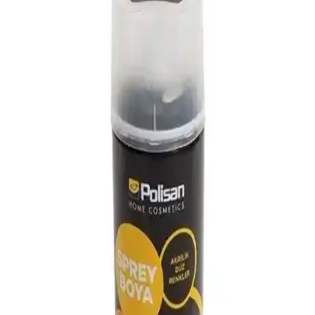
Bu makalede, Bianca Stella Boya Seti ve Marshall Amerikan Panel
Kapı Boyası'nın özellikleri, kullanıcı yorumları ve performansları
detaylı incelenerek en uygun seçenek belirleniyor.
İzmir İç ve Dış Cephe Boyama İçin En İyi Rulo ve
Fırça Seçenekleri Analizi
İç ve dış cephe boyama işlemlerinde kullanılan boya rulosu ve fırça
seçeneklerinin özellikleri, kullanıcı yorumları ve performans
karşılaştırmasıyla en uygun ekipmanı seçmenize yardımcı oluyoruz.
Polisan Akrilik Sprey Boya Mat Siyah ve Parlak
Beyaz RAL 9016 Karşılaştırması
Polisan'ın mat siyah ve parlak beyaz akrilik sprey boyalarını
karşılaştırıyoruz. Özellikleri, kullanıcı yorumları ve uygulama
alanlarıyla ilgili detaylar içerir.
Akfix Akrilik ve Polisan Metalik Sprey Boya 400
ml: Karşılaştırmalı Yüzey Uygunluğu
Bu karşılaştırmada Akfix Akrilik Sprey Boya 400 ml ile Polisan
Metalik Sprey Boya 400 ml’nin yüzey uyumu, kuruma süresi ve