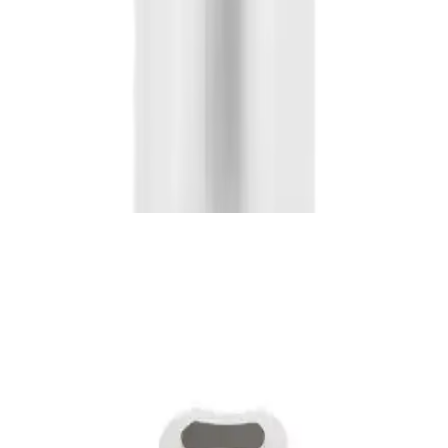
Ürünün Tanıtımı ve Temel Özellikleri
İnşaat otomotiv ve hobi alanlarında sıkça tercih edilen
Best Akrilik
Sprey Boya Elite
serisi üstün kalitesi ve estetik görünümüyle öne
çıkar. Özellikle RAL7016 kodlu
mat antrasit gri
renk seçeneği
modern ve şık tasarımlara uyum sağlayacak şekilde tasarlanmıştır.
Bu boya kullanıcıların projelerinde profesyonel sonuçlar elde
etmesine olanak tanıyan yüksek performanslı bir üründür.
Ayrıca Bakınız
Decoboya Deco Akril Dış Cephe Boyası 3 Kg:
Özellikler, Uygulama ve Performans Analizi
Decoboya Deco Akril Dış Cephe Boyası, su bazlı akrilik
bağlayıcıyla güçlendirilmiş mat yüzeyli dış cephe kaplamasıdır. UV
dayanımı, nefes alabilirlik ve alkali direnciyle uzun ömürlü koruma
sağlar; yüzey hazırlığı ve iki kat uygulanması gerekir.
Bianca Stella ve Marshall Amerikan Panel Kapı
Boyası Karşılaştırması