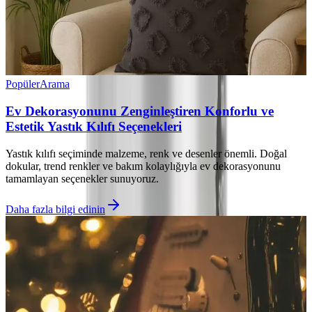
Popüler
Arama
Ev Dekorasyonunu Zenginleştiren Konforlu ve
Estetik Yastık Kılıfı Seçenekleri
Yastık kılıfı seçiminde malzeme, renk ve desenler önemli. Doğal
dokular, trend renkler ve bakım kolaylığıyla ev dekorasyonunu
tamamlayan seçenekler sunuyoruz.
Daha fazla bilgi edinin