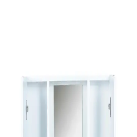
Banyoda Küf Sorununu Kalıcı Olarak Çözme
Yöntemleri ve Önleyici Tedbirler
Banyoda küf oluşumunu önlemek için sadece yüzey temizliği yeterli
değildir. Doğru malzeme kullanımı, profesyonel dezenfeksiyon
ürünleri ve etkili havalandırma şarttır. Kalıcı çözümler için kapsamlı
müdahale gereklidir.
Dar Banyolar İçin Alan Kullanımı ve Yenileme
Yöntemleri: Pratik Çözümler ve Maliyetler
Dar banyolarda alan kullanımı, yapısal değişiklikler ve estetik
iyileştirmelerle kullanım konforu artırılabilir. Maliyet ve tesisat
durumu önemli etkenlerdir.
Banyo Küf Sorunları: Nedenleri, Sağlık Riskleri ve
Etkili Çözüm Yöntemleri
Banyo küfü, yetersiz havalandırma ve su sızıntıları nedeniyle oluşur.
Hamileler ve bebekler için sağlık riskleri taşır. Doğru fan kullanımı
ve profesyonel müdahale çözümdür.