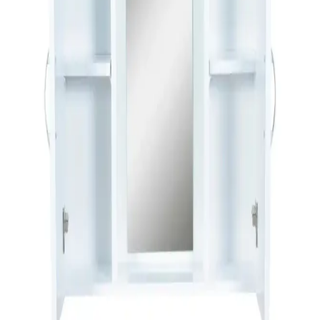
Ev Yenileme Projelerinde Dayanıklı ve Uzun
Ömürlü Banyo Musluğu Seçimi İçin Rehber
Ev yenileme projelerinde dayanıklı banyo musluğu seçimi için
sağlam pirinç gövde, seramik disk kartuş, kaliteli kaplama ve
güvenilir markalar ön plandadır. Su kalitesi ve bakım da kullanım
ömrünü etkiler.
Riva Havluları: Estetik ve Konfor Sunan Banyo ve
Dekorasyon Ürünleri
Riva havluları, estetik görünümleri ve fonksiyonellikleriyle öne
çıkan banyo ve yaşam alanları için ideal ürünlerdir. Malzeme kalitesi
ve bakım ipuçlarıyla uzun ömür sağlar.
Zara Home Banyo Paspasları: Fonksiyonellik ve
Estetiği Bir Arada Sunan Çeşitler
Zara Home’un banyo paspasları, çeşitli malzeme ve tasarımlarla
hijyen ve estetiği bir araya getiriyor. Su emici, kaymaz ve dayanıklı
modellerle banyolarınızı güvenli ve şık hale getirin.
İnce Uzun Raflı Dolaplar: Modern Tasarım ve