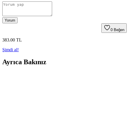
Yorum
0
Beğen
383
.00
TL
Şimdi al!
Ayrıca Bakınız
Banyoda Küf Sorununu Kalıcı Olarak Çözme
Yöntemleri ve Önleyici Tedbirler
Banyoda küf oluşumunu önlemek için sadece yüzey temizliği yeterli
değildir. Doğru malzeme kullanımı, profesyonel dezenfeksiyon
ürünleri ve etkili havalandırma şarttır. Kalıcı çözümler için kapsamlı
müdahale gereklidir.
Dar Banyolar İçin Alan Kullanımı ve Yenileme