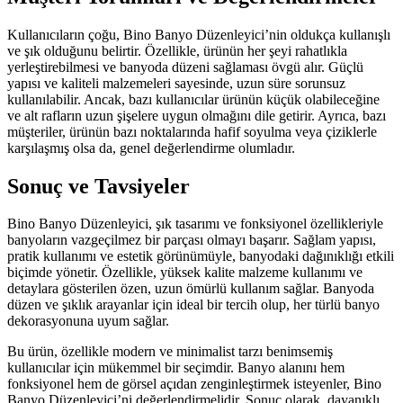
Kullanıcıların çoğu, Bino Banyo Düzenleyici’nin oldukça kullanışlı
ve şık olduğunu belirtir. Özellikle, ürünün her şeyi rahatlıkla
yerleştirebilmesi ve banyoda düzeni sağlaması övgü alır. Güçlü
yapısı ve kaliteli malzemeleri sayesinde, uzun süre sorunsuz
kullanılabilir. Ancak, bazı kullanıcılar ürünün küçük olabileceğine
ve alt rafların uzun şişelere uygun olmağını dile getirir. Ayrıca, bazı
müşteriler, ürünün bazı noktalarında hafif soyulma veya çiziklerle
karşılaşmış olsa da, genel değerlendirme olumladır.
Sonuç ve Tavsiyeler
Bino Banyo Düzenleyici, şık tasarımı ve fonksiyonel özellikleriyle
banyoların vazgeçilmez bir parçası olmayı başarır. Sağlam yapısı,
pratik kullanımı ve estetik görünümüyle, banyodaki dağınıklığı etkili
biçimde yönetir. Özellikle, yüksek kalite malzeme kullanımı ve
detaylara gösterilen özen, uzun ömürlü kullanım sağlar. Banyoda
düzen ve şıklık arayanlar için ideal bir tercih olup, her türlü banyo
dekorasyonuna uyum sağlar.
Bu ürün, özellikle modern ve minimalist tarzı benimsemiş
kullanıcılar için mükemmel bir seçimdir. Banyo alanını hem
fonksiyonel hem de görsel açıdan zenginleştirmek isteyenler, Bino
Banyo Düzenleyici’ni değerlendirmelidir. Sonuç olarak, dayanıklı,