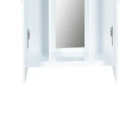
Riva havluları, estetik görünümleri ve fonksiyonellikleriyle öne
çıkan banyo ve yaşam alanları için ideal ürünlerdir. Malzeme kalitesi
ve bakım ipuçlarıyla uzun ömür sağlar.
Zara Home Banyo Paspasları: Fonksiyonellik ve
Estetiği Bir Arada Sunan Çeşitler
Zara Home’un banyo paspasları, çeşitli malzeme ve tasarımlarla
hijyen ve estetiği bir araya getiriyor. Su emici, kaymaz ve dayanıklı
modellerle banyolarınızı güvenli ve şık hale getirin.
İnce Uzun Raflı Dolaplar: Modern Tasarım ve
Fonksiyonellik Bir Arada
İnce uzun raflı dolaplar, alan tasarrufu sağlar, dayanıklı
malzemelerden üretilir ve modern tasarımlarıyla yaşam alanlarını
güzelleştirir. Çok yönlü kullanım alanlarıyla fonksiyonellik sunar.
Alesta Life Aynalı Banyo Dolabı Modern ve
Dayanıklı Tasarım ile Banyo Dekorasyonunu
Tamamlar