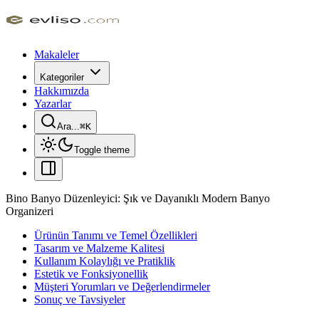
Makaleler
Kategoriler
Hakkımızda
Yazarlar
Ara...
⌘
K
Toggle theme
Bino Banyo Düzenleyici: Şık ve Dayanıklı Modern Banyo
Organizeri
Ürünün Tanımı ve Temel Özellikleri
Tasarım ve Malzeme Kalitesi
Kullanım Kolaylığı ve Pratiklik
Estetik ve Fonksiyonellik
Müşteri Yorumları ve Değerlendirmeler
Sonuç ve Tavsiyeler