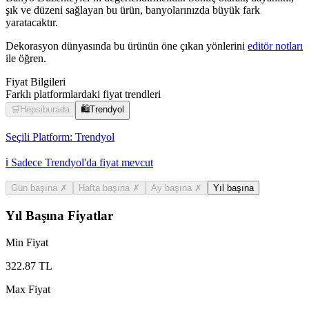
şık ve düzeni sağlayan bu ürün, banyolarınızda büyük fark
yaratacaktır.
Dekorasyon dünyasında bu ürünün öne çıkan yönlerini
editör notları
ile öğren.
Fiyat Bilgileri
Farklı platformlardaki fiyat trendleri
🛒
Hepsiburada
🛍️
Trendyol
Seçili Platform:
Trendyol
ℹ️ Sadece Trendyol'da fiyat mevcut
Gün başına
✗
Hafta başına
✗
Ay başına
✗
Yıl başına
Yıl Başına Fiyatlar
Min Fiyat
322.87
TL
Max Fiyat