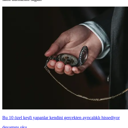
Bu 10 özel keşfi yapanlar kendini gerçekten ayrıcalıklı hissediyor
devamını oku