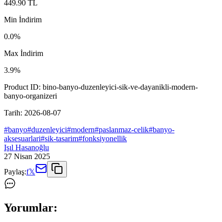
449.90
TL
Min İndirim
0.0
%
Max İndirim
3.9
%
Product ID:
bino-banyo-duzenleyici-sik-ve-dayanikli-modern-
banyo-organizeri
Tarih:
2026-08-07
#
banyo
#
duzenleyici
#
modern
#
paslanmaz-celik
#
banyo-
aksesuarlari
#
sik-tasarim
#
fonksiyonellik
Işıl Hasanoğlu
27 Nisan 2025
Paylaş:
f
𝕏
Yorumlar: