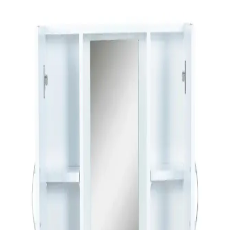
Yöntemleri: Pratik Çözümler ve Maliyetler
Dar banyolarda alan kullanımı, yapısal değişiklikler ve estetik
iyileştirmelerle kullanım konforu artırılabilir. Maliyet ve tesisat
durumu önemli etkenlerdir.
Banyo Küf Sorunları: Nedenleri, Sağlık Riskleri ve
Etkili Çözüm Yöntemleri
Banyo küfü, yetersiz havalandırma ve su sızıntıları nedeniyle oluşur.
Hamileler ve bebekler için sağlık riskleri taşır. Doğru fan kullanımı
ve profesyonel müdahale çözümdür.
Ev Yenileme Projelerinde Dayanıklı ve Uzun
Ömürlü Banyo Musluğu Seçimi İçin Rehber
Ev yenileme projelerinde dayanıklı banyo musluğu seçimi için
sağlam pirinç gövde, seramik disk kartuş, kaliteli kaplama ve
güvenilir markalar ön plandadır. Su kalitesi ve bakım da kullanım
ömrünü etkiler.
Riva Havluları: Estetik ve Konfor Sunan Banyo ve
Dekorasyon Ürünleri