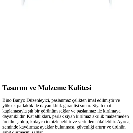
Fonksiyonellik Bir Arada
İnce uzun raflı dolaplar, alan tasarrufu sağlar, dayanıklı
malzemelerden üretilir ve modern tasarımlarıyla yaşam alanlarını
güzelleştirir. Çok yönlü kullanım alanlarıyla fonksiyonellik sunar.
Alesta Life Aynalı Banyo Dolabı Modern ve
Dayanıklı Tasarım ile Banyo Dekorasyonunu
Tamamlar
Alesta Life aynalı banyo dolabı, modern tasarımı ve dayanıklı
malzemeleriyle banyo dekorasyonunuza şıklık ve fonksiyonellik
katar, uzun ömürlü kullanım sağlar.
Tasarım ve Malzeme Kalitesi
Bino Banyo Düzenleyici, paslanmaz çelikten imal edilmiştir ve
yüksek parlaklık ile dayanıklılık garantisi sunar. Siyah mat
kaplamasıyla şık bir görünüm sağlar ve paslanmaz ile kırılmaya
dayanıklıdır. Kat altlıkları, parlak siyah kırılmaz akrilik malzemeden
üretilmiş olup, kolayca temizlenebilir ve yerinden sökülebilir. Ayrıca,
zeminde kaydırmaz ayaklar bulunması, güvenliği artırır ve ürünün
sabit durmasını sağlar.