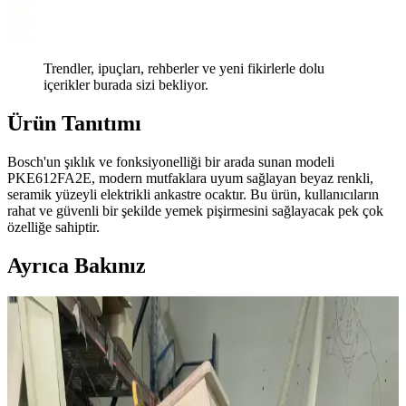
Trendler, ipuçları, rehberler ve yeni fikirlerle dolu
içerikler burada sizi bekliyor.
Ürün Tanıtımı
Bosch'un şıklık ve fonksiyonelliği bir arada sunan modeli
PKE612FA2E, modern mutfaklara uyum sağlayan beyaz renkli,
seramik yüzeyli elektrikli ankastre ocaktır. Bu ürün, kullanıcıların
rahat ve güvenli bir şekilde yemek pişirmesini sağlayacak pek çok
özelliğe sahiptir.
Ayrıca Bakınız
Kereste Nem İçeriği ve Kurutma Standartları: İnce
İşçilik İçin Kritik Bilgiler
Kereste nem içeriği, dayanıklılık ve işlenebilirlik açısından kritik
öneme sahiptir. Doğru kurutma teknikleri, nem ölçümü ve bölgesel