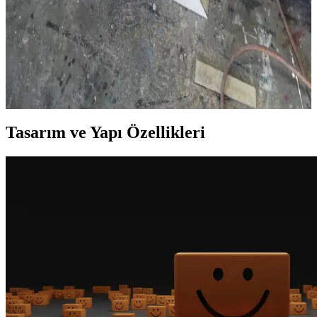
Cheshire Cattywampus: Ahşap Raf Tasarımında
Kıvrımlı ve Asimetrik Yaratıcılık
Cheshire Cattywampus projesi, kıvrımlı ve asimetrik ahşap raf
tasarımıyla geleneksel mobilya anlayışını aşarak estetik ve
işlevselliği bir araya getiriyor. Malzeme seçimi ve yapım teknikleri
özgünlük katıyor.
Tasarım ve Yapı Özellikleri