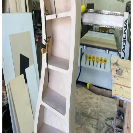
Dezavantajları ve Tasarım Önerileri
Açık plan ev tasarımı, geniş ve aydınlık yaşam alanları sunarken
gürültü, mahremiyet ve koku sorunları yaratabilir. Tasarımda bölücü
kapılar ve havalandırma sistemleriyle denge sağlanabilir.
Geleneksel Ahşap İşçiliğiyle Masif Ahşap Masa
Yapımında Klasik Birleştirme Teknikleri
Geleneksel el aletleri ve klasik birleştirme yöntemleri kullanılarak
meşe ve ceviz malzemelerle yapılan masif ahşap masa, dayanıklılık
ve estetiği bir arada sunar. Buhar bükme ve el işçiliği detayları öne
çıkar.
Dar Banyolar İçin Alan Kullanımı ve Yenileme
Yöntemleri: Pratik Çözümler ve Maliyetler
Dar banyolarda alan kullanımı, yapısal değişiklikler ve estetik
iyileştirmelerle kullanım konforu artırılabilir. Maliyet ve tesisat
durumu önemli etkenlerdir.
Kaplama ve Masif Ahşap Arasındaki Temel Farklar
ve Mobilya Seçiminde Önemi