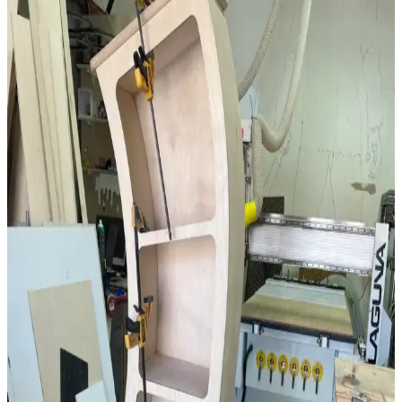
iklim koşulları, kaliteli ince işçilik için gereklidir.
Kiraz Ağacından Reeded (Oluklu) Şifonyer: Tasarım
ve İşçilik Detayları
Kiraz ağacından yapılmış reeded yüzeyli şifonyerin tasarım,
malzeme seçimi ve zorlu işçilik süreci anlatılmaktadır. LED
aydınlatmalı ayna ve özel kutular gibi fonksiyonel detaylar öne
çıkar.
Açık Plan Ev Tasarımının Avantajları,
Dezavantajları ve Tasarım Önerileri
Açık plan ev tasarımı, geniş ve aydınlık yaşam alanları sunarken
gürültü, mahremiyet ve koku sorunları yaratabilir. Tasarımda bölücü
kapılar ve havalandırma sistemleriyle denge sağlanabilir.
Geleneksel Ahşap İşçiliğiyle Masif Ahşap Masa
Yapımında Klasik Birleştirme Teknikleri
Geleneksel el aletleri ve klasik birleştirme yöntemleri kullanılarak
meşe ve ceviz malzemelerle yapılan masif ahşap masa, dayanıklılık
ve estetiği bir arada sunar. Buhar bükme ve el işçiliği detayları öne
çıkar.