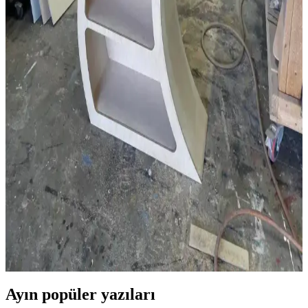
Kaplama ve masif ahşap arasındaki farklar, dayanıklılık ve estetik
açısından mobilya seçiminde kritik rol oynar. Damar yönü, ağırlık ve
zımparalama gibi özelliklerle kaplama kolayca ayırt edilir.
Antika Masaların Restorasyonunda Patina Koruma
ve Yenileme Yöntemleri
Antika masaların restorasyonunda patina korunması ve yenileme
süreçleri ele alınarak, ahşap türleri, yüzey işlemleri ve cilalama
yöntemleri detaylandırılıyor. Doğru tekniklerle özgünlük ve
işlevsellik dengeleniyor.
Cheshire Cattywampus: Ahşap Raf Tasarımında
Kıvrımlı ve Asimetrik Yaratıcılık
Cheshire Cattywampus projesi, kıvrımlı ve asimetrik ahşap raf
tasarımıyla geleneksel mobilya anlayışını aşarak estetik ve
işlevselliği bir araya getiriyor. Malzeme seçimi ve yapım teknikleri
özgünlük katıyor.
Ayın popüler yazıları