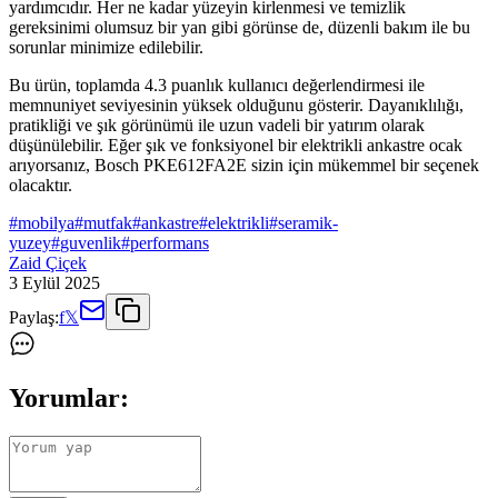
yardımcıdır. Her ne kadar yüzeyin kirlenmesi ve temizlik
gereksinimi olumsuz bir yan gibi görünse de, düzenli bakım ile bu
sorunlar minimize edilebilir.
Bu ürün, toplamda 4.3 puanlık kullanıcı değerlendirmesi ile
memnuniyet seviyesinin yüksek olduğunu gösterir. Dayanıklılığı,
pratikliği ve şık görünümü ile uzun vadeli bir yatırım olarak
düşünülebilir. Eğer şık ve fonksiyonel bir elektrikli ankastre ocak
arıyorsanız, Bosch PKE612FA2E sizin için mükemmel bir seçenek
olacaktır.
#
mobilya
#
mutfak
#
ankastre
#
elektrikli
#
seramik-
yuzey
#
guvenlik
#
performans
Zaid Çiçek
3 Eylül 2025
Paylaş:
f
𝕏
Yorumlar: