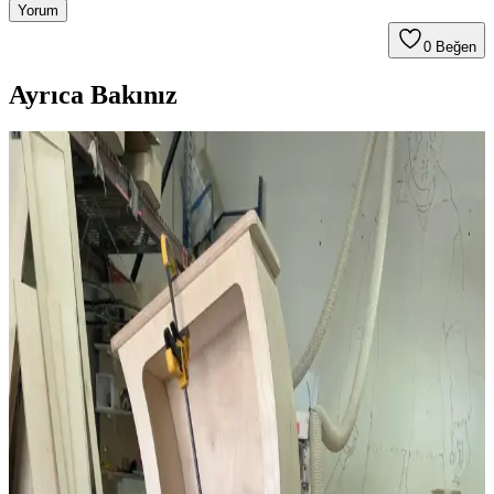
Yorum
0
Beğen
Ayrıca Bakınız
Kereste Nem İçeriği ve Kurutma Standartları: İnce
İşçilik İçin Kritik Bilgiler
Kereste nem içeriği, dayanıklılık ve işlenebilirlik açısından kritik
öneme sahiptir. Doğru kurutma teknikleri, nem ölçümü ve bölgesel
iklim koşulları, kaliteli ince işçilik için gereklidir.
Kiraz Ağacından Reeded (Oluklu) Şifonyer: Tasarım
ve İşçilik Detayları
Kiraz ağacından yapılmış reeded yüzeyli şifonyerin tasarım,
malzeme seçimi ve zorlu işçilik süreci anlatılmaktadır. LED
aydınlatmalı ayna ve özel kutular gibi fonksiyonel detaylar öne
çıkar.
Açık Plan Ev Tasarımının Avantajları,