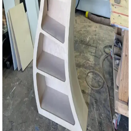
Dar Banyolar İçin Alan Kullanımı ve Yenileme
Yöntemleri: Pratik Çözümler ve Maliyetler
Dar banyolarda alan kullanımı, yapısal değişiklikler ve estetik
iyileştirmelerle kullanım konforu artırılabilir. Maliyet ve tesisat
durumu önemli etkenlerdir.
Kaplama ve Masif Ahşap Arasındaki Temel Farklar
ve Mobilya Seçiminde Önemi
Kaplama ve masif ahşap arasındaki farklar, dayanıklılık ve estetik
açısından mobilya seçiminde kritik rol oynar. Damar yönü, ağırlık ve
zımparalama gibi özelliklerle kaplama kolayca ayırt edilir.
Antika Masaların Restorasyonunda Patina Koruma
ve Yenileme Yöntemleri
Antika masaların restorasyonunda patina korunması ve yenileme
süreçleri ele alınarak, ahşap türleri, yüzey işlemleri ve cilalama
yöntemleri detaylandırılıyor. Doğru tekniklerle özgünlük ve
işlevsellik dengeleniyor.