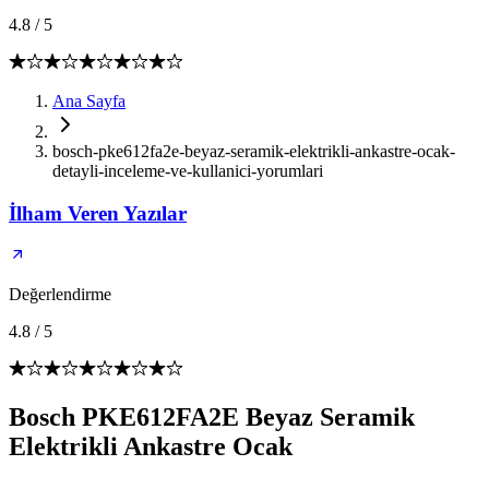
4.8
/
5
Ana Sayfa
bosch-pke612fa2e-beyaz-seramik-elektrikli-ankastre-ocak-
detayli-inceleme-ve-kullanici-yorumlari
İlham Veren Yazılar
Değerlendirme
4.8
/
5
Bosch PKE612FA2E Beyaz Seramik
Elektrikli Ankastre Ocak