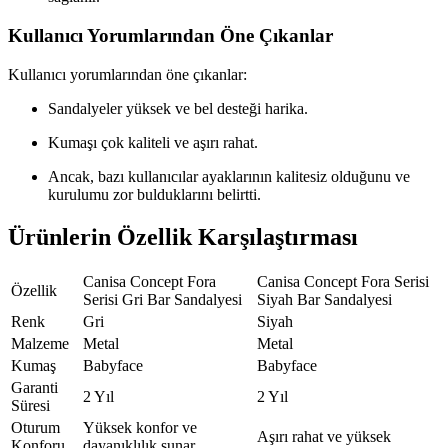
Kullanıcı Yorumlarından Öne Çıkanlar
Kullanıcı yorumlarından öne çıkanlar:
Sandalyeler yüksek ve bel desteği harika.
Kumaşı çok kaliteli ve aşırı rahat.
Ancak, bazı kullanıcılar ayaklarının kalitesiz olduğunu ve
kurulumu zor bulduklarını belirtti.
Ürünlerin Özellik Karşılaştırması
Canisa Concept Fora
Canisa Concept Fora Serisi
Özellik
Serisi Gri Bar Sandalyesi
Siyah Bar Sandalyesi
Renk
Gri
Siyah
Malzeme
Metal
Metal
Kumaş
Babyface
Babyface
Garanti
2 Yıl
2 Yıl
Süresi
Oturum
Yüksek konfor ve
Aşırı rahat ve yüksek
Konforu
dayanıklılık sunar