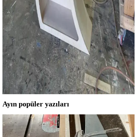
Antika Masaların Restorasyonunda Patina Koruma
ve Yenileme Yöntemleri
Antika masaların restorasyonunda patina korunması ve yenileme
süreçleri ele alınarak, ahşap türleri, yüzey işlemleri ve cilalama
yöntemleri detaylandırılıyor. Doğru tekniklerle özgünlük ve
işlevsellik dengeleniyor.
Cheshire Cattywampus: Ahşap Raf Tasarımında
Kıvrımlı ve Asimetrik Yaratıcılık
Cheshire Cattywampus projesi, kıvrımlı ve asimetrik ahşap raf
tasarımıyla geleneksel mobilya anlayışını aşarak estetik ve
işlevselliği bir araya getiriyor. Malzeme seçimi ve yapım teknikleri
özgünlük katıyor.
Ayın popüler yazıları