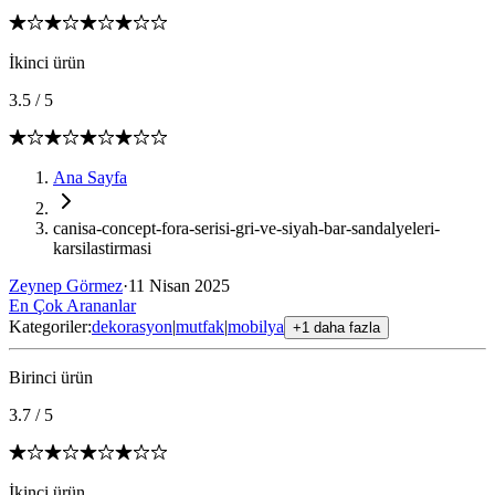
İkinci ürün
3.5
/
5
Ana Sayfa
canisa-concept-fora-serisi-gri-ve-siyah-bar-sandalyeleri-
karsilastirmasi
Zeynep Görmez
·
11 Nisan 2025
En Çok Arananlar
Kategoriler:
dekorasyon
|
mutfak
|
mobilya
+1 daha fazla
Birinci ürün
3.7
/
5
İkinci ürün