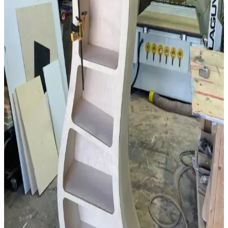
Geleneksel Ahşap İşçiliğiyle Masif Ahşap Masa
Yapımında Klasik Birleştirme Teknikleri
Geleneksel el aletleri ve klasik birleştirme yöntemleri kullanılarak
meşe ve ceviz malzemelerle yapılan masif ahşap masa, dayanıklılık
ve estetiği bir arada sunar. Buhar bükme ve el işçiliği detayları öne
çıkar.
Dar Banyolar İçin Alan Kullanımı ve Yenileme
Yöntemleri: Pratik Çözümler ve Maliyetler
Dar banyolarda alan kullanımı, yapısal değişiklikler ve estetik
iyileştirmelerle kullanım konforu artırılabilir. Maliyet ve tesisat
durumu önemli etkenlerdir.
Kaplama ve Masif Ahşap Arasındaki Temel Farklar
ve Mobilya Seçiminde Önemi
Kaplama ve masif ahşap arasındaki farklar, dayanıklılık ve estetik
açısından mobilya seçiminde kritik rol oynar. Damar yönü, ağırlık ve
zımparalama gibi özelliklerle kaplama kolayca ayırt edilir.