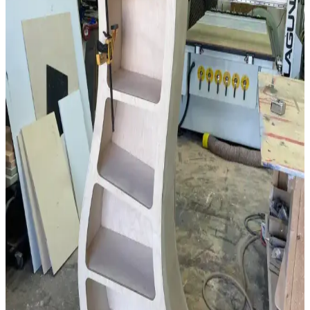
Geleneksel Ahşap İşçiliğiyle Masif Ahşap Masa
Yapımında Klasik Birleştirme Teknikleri
Geleneksel el aletleri ve klasik birleştirme yöntemleri kullanılarak
meşe ve ceviz malzemelerle yapılan masif ahşap masa, dayanıklılık
ve estetiği bir arada sunar. Buhar bükme ve el işçiliği detayları öne
çıkar.
Dar Banyolar İçin Alan Kullanımı ve Yenileme
Yöntemleri: Pratik Çözümler ve Maliyetler
Dar banyolarda alan kullanımı, yapısal değişiklikler ve estetik
iyileştirmelerle kullanım konforu artırılabilir. Maliyet ve tesisat
durumu önemli etkenlerdir.
Kaplama ve Masif Ahşap Arasındaki Temel Farklar
ve Mobilya Seçiminde Önemi
Kaplama ve masif ahşap arasındaki farklar, dayanıklılık ve estetik
açısından mobilya seçiminde kritik rol oynar. Damar yönü, ağırlık ve
zımparalama gibi özelliklerle kaplama kolayca ayırt edilir.