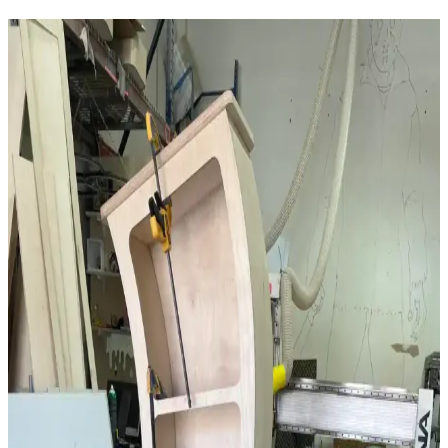
Kereste Nem İçeriği ve Kurutma Standartları: İnce
İşçilik İçin Kritik Bilgiler
Kereste nem içeriği, dayanıklılık ve işlenebilirlik açısından kritik
öneme sahiptir. Doğru kurutma teknikleri, nem ölçümü ve bölgesel
iklim koşulları, kaliteli ince işçilik için gereklidir.
Kiraz Ağacından Reeded (Oluklu) Şifonyer: Tasarım
ve İşçilik Detayları
Kiraz ağacından yapılmış reeded yüzeyli şifonyerin tasarım,
malzeme seçimi ve zorlu işçilik süreci anlatılmaktadır. LED
aydınlatmalı ayna ve özel kutular gibi fonksiyonel detaylar öne
çıkar.
Açık Plan Ev Tasarımının Avantajları,
Dezavantajları ve Tasarım Önerileri
Açık plan ev tasarımı, geniş ve aydınlık yaşam alanları sunarken
gürültü, mahremiyet ve koku sorunları yaratabilir. Tasarımda bölücü
kapılar ve havalandırma sistemleriyle denge sağlanabilir.