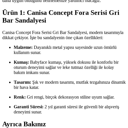
daha uygun olduğunu belirlemenize yardımcı olacağız.
Ürün 1: Canisa Concept Fora Serisi Gri
Bar Sandalyesi
Canisa Concept Fora Serisi Gri Bar Sandalyesi, modern tasarımıyla
dikkat çekiyor. İşte bu sandalyenin öne çıkan özellikleri:
Malzeme:
Dayanıklı metal yapısı sayesinde uzun ömürlü
kullanım sunar.
Kumaş:
Babyface kumaşı, yüksek dokusu ile konforlu bir
oturum deneyimi sağlar ve leke tutmaz özelliği ile kolay
bakım imkanı sunar.
Tasarım:
Şık ve modern tasarımı, mutfak tezgahınıza dinamik
bir hava katar.
Renk:
Gri rengi, birçok dekorasyon stiline uyum sağlar.
Garanti Süresi:
2 yıl garanti süresi ile güvenli bir alışveriş
deneyimi sunar.
Ayrıca Bakınız