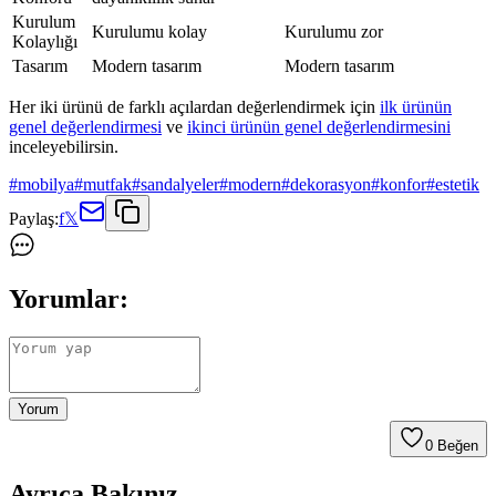
Kurulum
Kurulumu kolay
Kurulumu zor
Kolaylığı
Tasarım
Modern tasarım
Modern tasarım
Her iki ürünü de farklı açılardan değerlendirmek için
ilk ürünün
genel değerlendirmesi
ve
ikinci ürünün genel değerlendirmesini
inceleyebilirsin.
#
mobilya
#
mutfak
#
sandalyeler
#
modern
#
dekorasyon
#
konfor
#
estetik
Paylaş:
f
𝕏
Yorumlar:
Yorum
0
Beğen
Ayrıca Bakınız