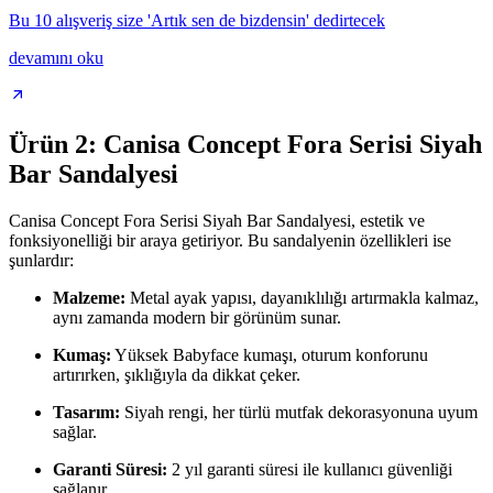
Bu 10 alışveriş size 'Artık sen de bizdensin' dedirtecek
devamını oku
Ürün 2: Canisa Concept Fora Serisi Siyah
Bar Sandalyesi
Canisa Concept Fora Serisi Siyah Bar Sandalyesi, estetik ve
fonksiyonelliği bir araya getiriyor. Bu sandalyenin özellikleri ise
şunlardır:
Malzeme:
Metal ayak yapısı, dayanıklılığı artırmakla kalmaz,
aynı zamanda modern bir görünüm sunar.
Kumaş:
Yüksek Babyface kumaşı, oturum konforunu
artırırken, şıklığıyla da dikkat çeker.
Tasarım:
Siyah rengi, her türlü mutfak dekorasyonuna uyum
sağlar.
Garanti Süresi:
2 yıl garanti süresi ile kullanıcı güvenliği
sağlanır.