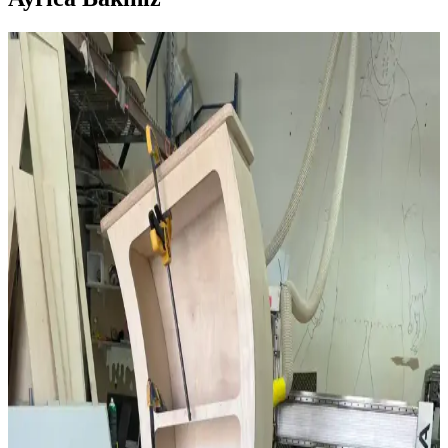
Kereste Nem İçeriği ve Kurutma Standartları: İnce
İşçilik İçin Kritik Bilgiler
Kereste nem içeriği, dayanıklılık ve işlenebilirlik açısından kritik
öneme sahiptir. Doğru kurutma teknikleri, nem ölçümü ve bölgesel
iklim koşulları, kaliteli ince işçilik için gereklidir.
Kiraz Ağacından Reeded (Oluklu) Şifonyer: Tasarım
ve İşçilik Detayları
Kiraz ağacından yapılmış reeded yüzeyli şifonyerin tasarım,
malzeme seçimi ve zorlu işçilik süreci anlatılmaktadır. LED
aydınlatmalı ayna ve özel kutular gibi fonksiyonel detaylar öne
çıkar.
Açık Plan Ev Tasarımının Avantajları,
Dezavantajları ve Tasarım Önerileri
Açık plan ev tasarımı, geniş ve aydınlık yaşam alanları sunarken
gürültü, mahremiyet ve koku sorunları yaratabilir. Tasarımda bölücü
kapılar ve havalandırma sistemleriyle denge sağlanabilir.