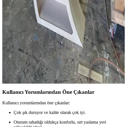
Antika Masaların Restorasyonunda Patina Koruma
ve Yenileme Yöntemleri
Antika masaların restorasyonunda patina korunması ve yenileme
süreçleri ele alınarak, ahşap türleri, yüzey işlemleri ve cilalama
yöntemleri detaylandırılıyor. Doğru tekniklerle özgünlük ve
işlevsellik dengeleniyor.
Cheshire Cattywampus: Ahşap Raf Tasarımında
Kıvrımlı ve Asimetrik Yaratıcılık
Cheshire Cattywampus projesi, kıvrımlı ve asimetrik ahşap raf
tasarımıyla geleneksel mobilya anlayışını aşarak estetik ve
işlevselliği bir araya getiriyor. Malzeme seçimi ve yapım teknikleri
özgünlük katıyor.
Kullanıcı Yorumlarından Öne Çıkanlar
Kullanıcı yorumlarından öne çıkanlar:
Çok şık duruyor ve kalite olarak çok iyi.
Oturum rahatlığı oldukça konforlu, sırt yaslama yeri