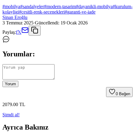
#
mobilya
#
sandalyeler
#
modern-tasarim
#
dayanikli-mobilya
#
kurulum-
kolayligi
#
cesitli-renk-secenekleri
#
garanti-ve-iade
Sinan Eroğlu
3 Temmuz 2025
·
Güncellendi:
19 Ocak 2026
Paylaş:
f
𝕏
Yorumlar:
Yorum
0
Beğen
2079
.00
TL
Şimdi al!
Ayrıca Bakınız