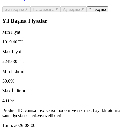
Gün başına
✗
Hafta başına
✗
Ay başına
✗
Yıl başına
Yıl Başına Fiyatlar
Min Fiyat
1919.40
TL
Max Fiyat
2239.30
TL
Min İndirim
30.0
%
Max İndirim
40.0
%
Product ID:
canisa-trex-serisi-modern-ve-sik-metal-ayakli-oturma-
sandalyesi-cesitleri-ve-ozellikleri
Tarih:
2026-08-09