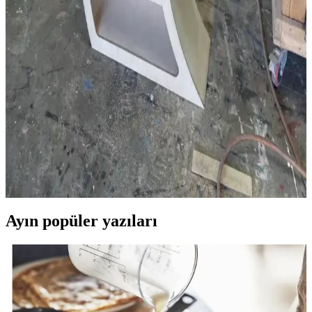
ve Yenileme Yöntemleri
Antika masaların restorasyonunda patina korunması ve yenileme
süreçleri ele alınarak, ahşap türleri, yüzey işlemleri ve cilalama
yöntemleri detaylandırılıyor. Doğru tekniklerle özgünlük ve
işlevsellik dengeleniyor.
Cheshire Cattywampus: Ahşap Raf Tasarımında
Kıvrımlı ve Asimetrik Yaratıcılık
Cheshire Cattywampus projesi, kıvrımlı ve asimetrik ahşap raf
tasarımıyla geleneksel mobilya anlayışını aşarak estetik ve
işlevselliği bir araya getiriyor. Malzeme seçimi ve yapım teknikleri
özgünlük katıyor.
Ayın popüler yazıları