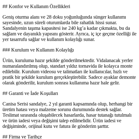
## Konfor ve Kullanım Özellikleri
Geniş oturma alanı ve 28 doku yoğunluğunda sünger kullanımı
sayesinde, uzun süreli oturumlarda bile rahatlık hissi sunar.
Sandalyenin taşıma kapasitesi ise 240 kg’a kadar çıkmakta, bu da
sağlam ve dayanıklı yapısını gösterir. Ayrıca, iç içe geçme özelliği ile
yer tasarrufu sağlar ve kullanım kolaylığı sunar.
### Kurulum ve Kullanım Kolaylığı
Ürün, kuruluma hazır şekilde gönderilmektedir. Vidalanacak yerler
numaralandırılmış olup, standart yıldız tornavida ile kolayca monte
edilebilir. Kurulum videosu ve talimatları ile kullanıcılar, hızlı ve
pratik bir şekilde kurulum gerçekleştirebilir. Sadece ayaklar demonte
olarak gönderilir, kurulum sonrası kullanıma hazır hale gelir.
## Garanti ve İade Koşulları
Canisa Serisi sandalye, 2 yıl garanti kapsamında olup, herhangi bir
üretim hatası veya malzeme sorunu durumunda destek sağlar.
Teslimat sırasında oluşabilecek hasarlarda, hasar tutanağı tutulmalı
ve ürün iadesi veya değişimi talep edilmelidir. Ürün iadesi ve
değişiminde, orijinal kutu ve fatura ile gönderim şarttır.
## Firma ve Tarihçe