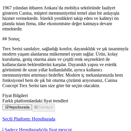
1967 yılından itibaren Ankara’da mobilya sektöründe faaliyet
gösteren Canisa, müşteri memnuniyetini temel alan bir anlayışla
hizmet vermektedir. Sürekli yenilikleri takip eden ve kaliteyi ön
planda tutan firma, ülke ekonomisine değer katmaya devam
etmektedir.
## Sonuç
Trex Serisi sandalye, sağladığı konfor, dayanıklılık ve şık tasarımıyla
modern yaşam alanlarına mükemmel uyum sağlar. Ürün, kolay
kurulumu, geniş oturma alanı ve çeşitli renk seçenekleri ile
kullanıcıların beklentilerini karşılar. Dayanıklı yapısı ve estetik
görünümü ile uzun yıllar kullanılabilir, ayrıca kullanıcı
memnuniyetini artırmayı hedefler. Modern iç mekanlarınızda hem
fonksiyonel hem de şık bir oturma çözümü arıyorsanız, Canisa
Concept Trex Serisi tam size göre bir seçim olacaktır.
Fiyat Bilgileri
Farklı platformlardaki fiyat trendleri
🛒
Hepsiburada
🛍️
Trendyol
Seçili Platform:
Hepsiburada
ℹ️ Sadece Hepsiburada'da fiyat mevcut