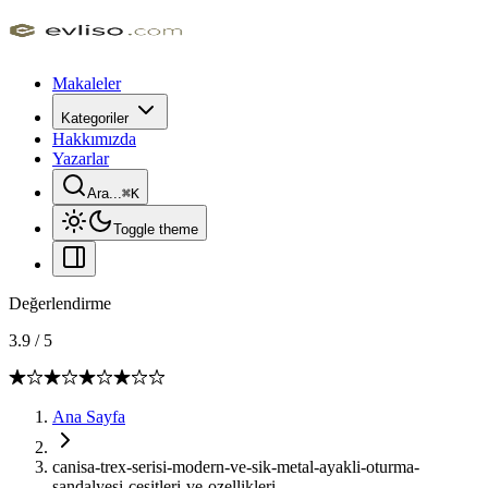
Makaleler
Kategoriler
Hakkımızda
Yazarlar
Ara...
⌘
K
Toggle theme
Değerlendirme
3.9
/
5
Ana Sayfa
canisa-trex-serisi-modern-ve-sik-metal-ayakli-oturma-
sandalyesi-cesitleri-ve-ozellikleri