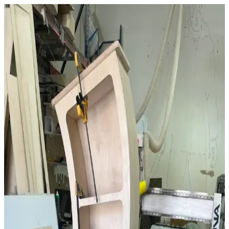
Kereste Nem İçeriği ve Kurutma Standartları: İnce
İşçilik İçin Kritik Bilgiler
Kereste nem içeriği, dayanıklılık ve işlenebilirlik açısından kritik
öneme sahiptir. Doğru kurutma teknikleri, nem ölçümü ve bölgesel
iklim koşulları, kaliteli ince işçilik için gereklidir.
Kiraz Ağacından Reeded (Oluklu) Şifonyer: Tasarım
ve İşçilik Detayları
Kiraz ağacından yapılmış reeded yüzeyli şifonyerin tasarım,
malzeme seçimi ve zorlu işçilik süreci anlatılmaktadır. LED
aydınlatmalı ayna ve özel kutular gibi fonksiyonel detaylar öne
çıkar.
Açık Plan Ev Tasarımının Avantajları,
Dezavantajları ve Tasarım Önerileri
Açık plan ev tasarımı, geniş ve aydınlık yaşam alanları sunarken
gürültü, mahremiyet ve koku sorunları yaratabilir. Tasarımda bölücü
kapılar ve havalandırma sistemleriyle denge sağlanabilir.