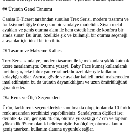
## Ürünün Genel Tanıtımı
Canisa E-Ticaret tarafından sunulan Trex Serisi, modern tasarımı ve
fonksiyonelliğiyle öne çıkan bir sandalye modelidir. Siyah metal
ayakları ve geniş oturma alanı ile hem estetik hem de konforu bir
arada sunar. Bu ürün, özellikle şık ve kullanışlı bir oturma seçeneği
arayanlar için ideal bir tercihtir.
## Tasarım ve Malzeme Kalitesi
Trex Serisi sandalye, modern tasarımı ile iç mekanlara şıklık katmak
üzere tasarlanmıştır. Oturma yüzeyi, Baby Face kumaş kullanılarak
üretilmiştir, leke tutmayan ve silinebilir özellikleriyle kullanım
kolaylığı sağlar. Ayrıca, gövde ve ayaklar kaliteli metal malzemeden
imal edilmiştir, bu da ürünün dayanıklılığını ve uzun ömürlülüğünü
garanti eder.
### Renk ve Ölçü Seçenekleri
Ürün, farklı renk seçenekleriyle sunulmakta olup, toplamda 10 farklı
renk arasından tercihinizi yapabilirsiniz. Sandalyenin ölçüleri ise;
derinlik 42 cm, genişlik 46 cm, oturma yüksekliği 47 cm ve toplam
yükseklik 95 cm olarak belirlenmiştir. Bu ölçüler, oturma alanını
geniş tutarken, kullanım alanına uygunluk sağlar.