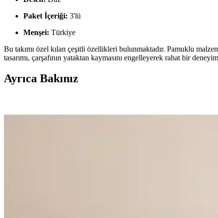
Paket İçeriği:
3'lü
Menşei:
Türkiye
Bu takımı özel kılan çeşitli özellikleri bulunmaktadır. Pamuklu malze
tasarımı, çarşafının yataktan kaymasını engelleyerek rahat bir deneyim
Ayrıca Bakınız
Bebek Odası Dekorasyonunda Nevresim Takımı Seçim
Bebek odası dekorasyonunda doğal malzemeler ve şık tasarımlarla konf
Yatak Odasında Konfor ve Estetik İçin Doğru Nevres
Yatak odasında konfor ve estetiğin sağlanması, doğru nevresim takımı se
Mert Collection Çarşı Tek Kişilik Yorgan Kılıfı i
Bu makale, Mert Collection Çarşı Tek Kişilik Yorgan Kılıfı ile MODEL
yorumları üzerinden performanslarını değerlendirir.