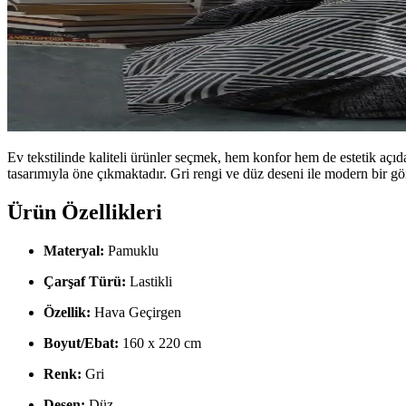
Ev tekstilinde kaliteli ürünler seçmek, hem konfor hem de estetik açı
tasarımıyla öne çıkmaktadır. Gri rengi ve düz deseni ile modern bir 
Ürün Özellikleri
Materyal:
Pamuklu
Çarşaf Türü:
Lastikli
Özellik:
Hava Geçirgen
Boyut/Ebat:
160 x 220 cm
Renk:
Gri
Desen:
Düz