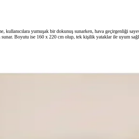
me, kullanıcılara yumuşak bir dokunuş sunarken, hava geçirgenliği saye
 sunar. Boyutu ise 160 x 220 cm olup, tek kişilik yataklar ile uyum sağl
i ve Dekorasyon İpuçları
oru artırın. Doğru nevresim seçimiyle odanızı hem estetik hem de fonk
im Takımı Seçimi Rehberi
çimiyle başlar. Kaliteli ve estetik ürünler, uyku kalitenizi artırır ve o
le MODELHOME Almira Nevresim Takımı
HOME Almira Tek Kişilik Nevresim Takımı'nı veriye dayalı olarak karşıl