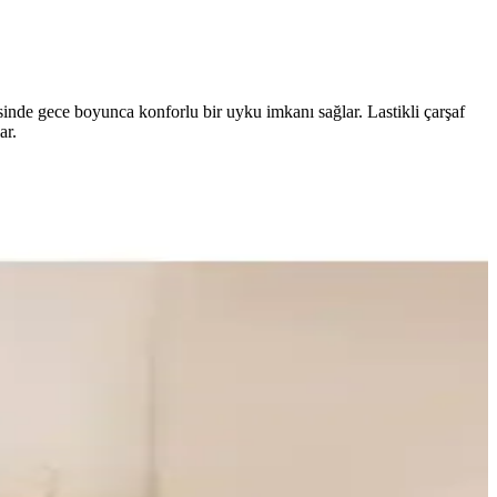
sinde gece boyunca konforlu bir uyku imkanı sağlar. Lastikli çarşaf
ar.
siyonel hale getirin.
danızın görünümünü güzelleştirir.
aştırır. Kumaş dokuması, set içeriği, çarşaf tipi ve kullanıcı