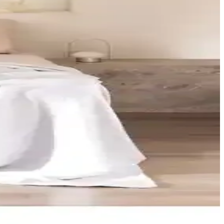
m sunar. Üstün konfor ve dayanıklılık için lastiksiz çarşaf ve uygun
rını enerjik ve konforlu bir uyku alanına dönüştürür; 30°C yıkama
. Uzun ömürlü ve pratik kullanımıyla ideal seçimler sunar.
yanıklılığıyla öne çıkan koleksiyonlar, yatak odanızı güzelleştirir.
kli düz tasarım. Türkiye üretimi; bakım için 30°C yıkama ve düşük