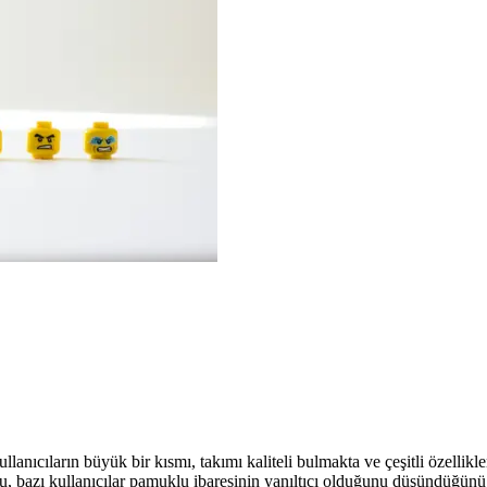
lanıcıların büyük bir kısmı, takımı kaliteli bulmakta ve çeşitli özellikl
, bazı kullanıcılar pamuklu ibaresinin yanıltıcı olduğunu düşündüğünü b