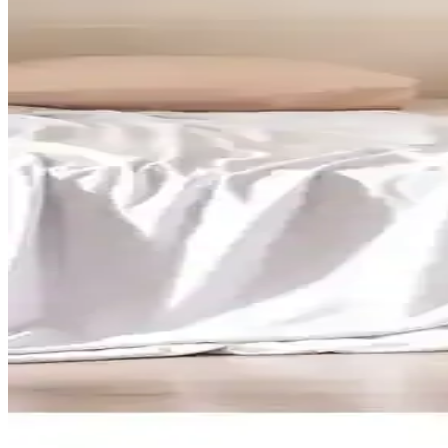
Karaca Home 4 Element Blush Tek Kişilik Nevresim 
Karaca Home 4 Element Blush Tek Kişilik Nevresim Takımı, %100 pamuk
ölçüleriyle tek kişilik yataklara uygundur; 30°C yıkama önerilir.
Taç Sonic Lisanslı Nevresim Takımı — Tek Kişilik 1
Taç'ın Yeni Sezon Sonic lisanslı tek kişilik nevresim takımı, %100 pa
talimatı ile bakımı kolaydır.
İşlemeli Nevresim Takımlarıyla Yatak Odası Dekorasy
İşlemeli nevresim takımları, dekorasyona sıcaklık ve özgünlük katarken
Madame Coco Yatak Örtüleri: Dayanıklılık ve Şıklığ
Madame Coco yatak örtüleri, yüksek kaliteli malzemeleri ve modern ta
Madame Coco Ciel çift kişilik nevresim takımı - %10
Madame Coco Ciel çift kişilik nevresimi, %100 pamuklu saten dokuma i
ısıda kurutma önerilir.