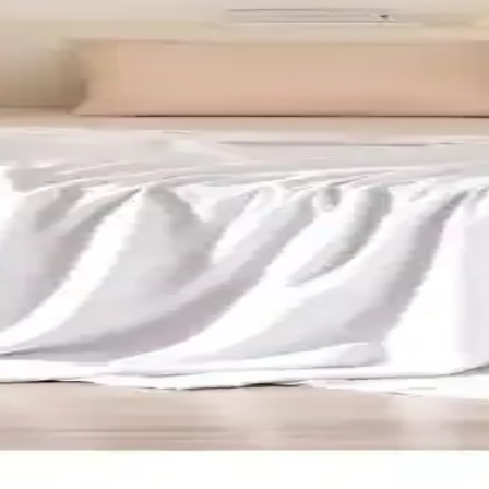
Takımıyla Sade ve Konforlu Yatak Odası
tan pamuktan flamlı iplikli dokunuşa sahip sade ve modern bir tasarı
60x220 cm, %100 Pamuk, canlı desenler
muklu kumaşı, lastikli çarşafı ve canlı desenleriyle çocuk ve genç odala
onunda Estetik ve Fonksiyonellik
, çeşitli desen ve renk seçenekleriyle odanın atmosferini zenginleştirir
ın Modern Tasarımlarla Buluşması
sarımlarıyla uzun ömürlü ve şık çözümler sunar. Dekorasyon uyumu ve da
0 pamuk saten, gri, 200x220 cm
le yumuşaklık ve nefes alabilirlik sunar. 200x220 cm, 72 tel, gri ren