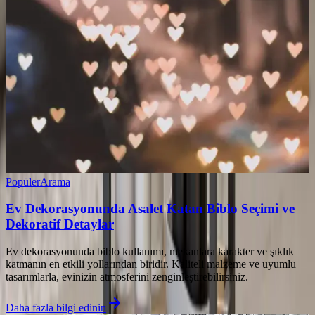
Popüler
Arama
Ev Dekorasyonunda Asalet Katan Biblo Seçimi ve
Dekoratif Detaylar
Ev dekorasyonunda biblo kullanımı, mekanlara karakter ve şıklık
katmanın en etkili yollarından biridir. Kaliteli malzeme ve uyumlu
tasarımlarla, evinizin atmosferini zenginleştirebilirsiniz.
Daha fazla bilgi edinin