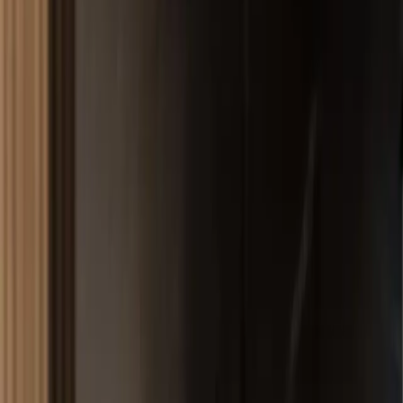
Fonksiyonellik ve Estetiğin Birleşimi
Cemile Uslu
Yazarı Ziyaret Et
İlham Veren Yazılar
Değerlendirme
4.4
/
5
Yazar
Cemile Uslu
Tür
İlham Veren Yazılar
Yayınlanma
2 Haziran 2025
Bu Yazı Hakkında
Çavdar Group'un 4 katlı ahşap banyo düzenleyicisi,
küçük banyolar için pratik, şık ve dayanıklı bir çözüm
sunar. Alanı etkin kullanmak ve hijyeni korumak
isteyenlere uygun.
Trendler, ipuçları, rehberler ve yeni fikirlerle dolu
içerikler burada sizi bekliyor.