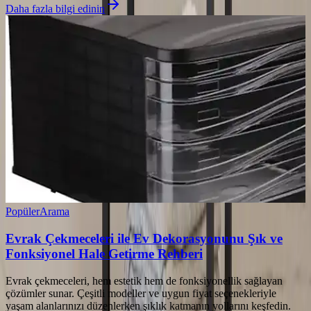
Daha fazla bilgi edinin
Popüler
Arama
Evrak Çekmeceleri ile Ev Dekorasyonunu Şık ve
Fonksiyonel Hale Getirme Rehberi
Evrak çekmeceleri, hem estetik hem de fonksiyonellik sağlayan
çözümler sunar. Çeşitli modeller ve uygun fiyat seçenekleriyle
yaşam alanlarınızı düzenlerken şıklık katmanın yollarını keşfedin.