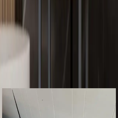
değerlendirmek keyifli olur.
Paylaş:
f
𝕏
Yorumlar:
Yorum
0
Beğen
Ayın popüler yazıları