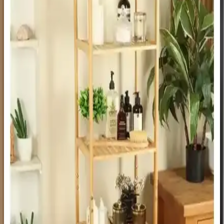
IKEA'nın rulo kağıt aparatı, fonksiyonellik ve estetiği bir araya
getirerek mutfak ve banyoda hijyen sağlar, kolay montaj ve uygun
fiyat avantajıyla dikkat çeker.
EVSTYLE 360 Derece Döner Takı ve Makyaj
Organizeri Şık ve Pratik Depolama Çözümü
EVSTYLE 360 Derece Döner Organizer, geniş depolama alanı ve
şık tasarımıyla makyaj ve takı düzenini sağlar, kullanım kolaylığı
sunar ve alan tasarrufu yapar.
Baysa 5'li Şeffaf Yapışkan Askı ile Rng Shopping
Şeffaf Duvar Kancası Karşılaştırması
Bu karşılaştırma, Baysa 5'li Şeffaf Yapışkan Askı ile Rng Shopping
Şeffaf Duvar Kancası'nın taşıma kapasitesi, uygulanabilir yüzeyler,
adet sayısı ve kullanıcı geri bildirimleri üzerinden veri odaklı bir
analiz sunar.
Pufwin Home Çok Amaçlı 7 Bölmeli Makyaj ve
Kozmetik Organizeri Geniş İç Hacmiyle Kullanışlı
Pufwin Home'un şık ve dayanıklı çok amaçlı organizeri, 7
bölmesiyle makyaj ve kozmetik ürünlerinizi düzenli tutar, hijyen