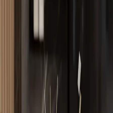
Tasarım ve Malzeme
Bu düzenleyici, siyah renk ve doğal ahşap malzeme ile modern ve
sade bir görünüm sunar. Güçlü yapısı ve dayanıklılığıyla bilinen
ahşap malzeme, uzun süre kullanım imkanı tanır. Ürün, Türkiye
menşeilidir ve yerli üretim olması sayesinde kalite standartlarına
uygun olarak tasarlanmıştır.
Yapısal Özellikler
Dört katlı tasarımıyla, farklı banyo gereçlerini düzenli ve erişilebilir
bir şekilde saklamaya olanak tanır. Her kat, çeşitli boyut ve kullanım
amaçlarına uygun olarak tasarlanmıştır. Ancak, müşteri geri
bildirimleri ürünün boyutları hakkında bazı olumsuz görüşler
içeriyor. Özellikle, bazı kullanıcılar ürünün görsellerden daha küçük
olduğunu ve sığdırmak istedikleri ürünlere yetersiz kaldığını
belirtmişlerdir.
Kullanım ve Fonksiyonellik
Ürün, diş fırçası, sabun ve küçük temizlik malzemeleri gibi günlük
ihtiyaçlara uygun tasarlanmıştır. Ancak, bazı kullanıcılar ürünün
küçük boyutları nedeniyle, örneğin iki peçetelik veya daha büyük