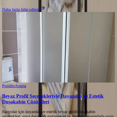
Daha fazla bilgi edinin
Popüler
Arama
Beyaz Profil Seçenekleriyle Dayanıklı ve Estetik
Duşakabin Çözümleri
Banyolar için dayanıklı ve estetik beyaz profil duşakabin
seçenekleri, suya dayanıklı malzemeler ve modern tasarımlarla uzun