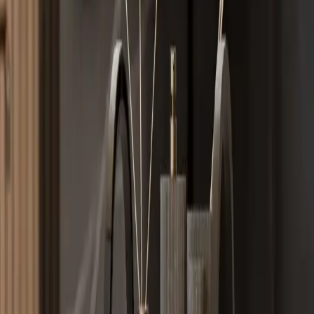
ürünleri yerleştirmekte zorluk yaşadıklarını ifade etmişlerdir. Ayrıca,
ürünün yapısal kalitesine dair endişeler de bulunuyor. Malzemenin
yetersizliği ve çıtaların ölçüsüz kesilmesi gibi sorunlar, dayanıklılık
ve kullanım süresini olumsuz etkileyebilir.
Müşteri Geri Bildirimleri ve
Değerlendirmeler
Olumlu Yönler
Estetik ve modern görünüm
Yerli üretim ve güvenilirlik
Kolay montaj ve kullanışlı tasarım
Olumsuz Yönler
Boyutların küçük olması
Malzeme kalitesinin düşük olması
Çıtaların ölçüsüz kesilmesi ve çatlamalar