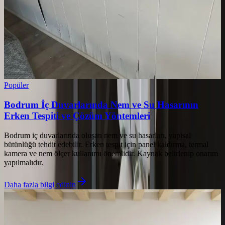
Popüler
Bodrum İç Duvarlarında Nem ve Su Hasarının
Erken Tespiti ve Çözüm Yöntemleri
Bodrum iç duvarlarında oluşan nem ve su hasarları, yapısal
bütünlüğü tehdit edebilir. Erken tespit için panel kaldırma, termal
kamera ve nem ölçer kullanımı önemlidir. Kaynak belirlenip onarım
yapılmalıdır.
Daha fazla bilgi edinin