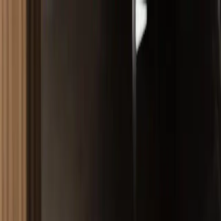
Makaleler
Kategoriler
Hakkımızda
Yazarlar
Ara...
⌘
K
Toggle theme
Ana Sayfa
İlham Veren Yazılar
Çavdar Group Banyo Düzenleyici: Modern ve Fonksiyonel
Ahşap Çözüm
Çavdar Group Banyo Düzenleyici: