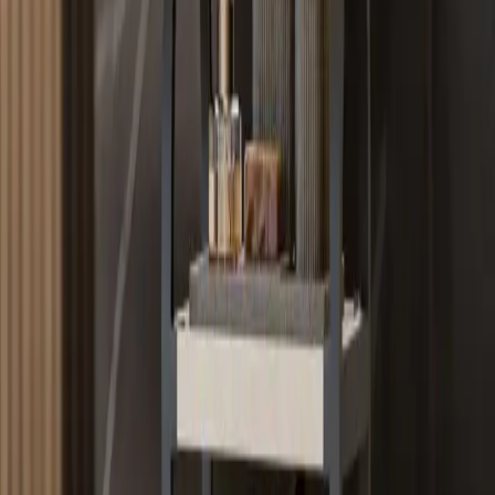
Bazı ürünlerin küçük ve kullanışsız olması
Görülen olumsuz geri bildirimler, ürünün genel kullanım amacına
ulaşmasında bazı sınırlamalar olduğunu gösteriyor. Özellikle, geniş
kullanım alanı ve büyük ürünleri sığdırma konusunda yetersiz
kalması, kullanıcı memnuniyetini olumsuz etkilemiştir.
Sonuç ve Tavsiyeler
Çavdar Group Banyo Düzenleyici, şık ve fonksiyonel bir çözüm
arayanlar için uygun olabilir. Ancak, ürünün boyutları ve malzeme
kalitesi konusunda dikkatli olmak gerekir. Eğer geniş alanlar veya
büyük ürünler için bir düzenleyici düşünüyorsanız, farklı seçenekleri
değerlendirmek faydalı olacaktır. Yine de, küçük ve düzenli alanlar
için pratik bir çözüm sunar ve estetik açıdan da uyum sağlar.
Banyoda düzen ve hijyen sağlamak adına, ürünün kullanım alanını
ve ihtiyaçları göz önünde bulundurarak seçim yapmak en doğrusu
olacaktır. Ayrıca, müşteri geri bildirimleri ve ürün özellikleri dikkate
alınarak, beklentilere uygun bir satın alma kararı verilebilir. Bu
sayede, hem fonksiyonellik hem de estetik açısından memnuniyet
sağlamak mümkündür.
Dekorasyon tutkunları için iki ürünü
karşılaştırma özeti
ile