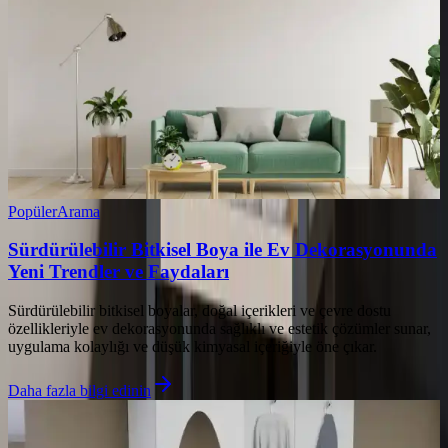
Popüler
Arama
Sürdürülebilir Bitkisel Boya ile Ev Dekorasyonunda
Yeni Trendler ve Faydaları
Sürdürülebilir bitkisel boyalar, doğal içerikleri ve çevre dostu
özellikleriyle ev dekorasyonunda sağlıklı ve estetik çözümler sunar,
uygulama kolaylığı ve düşük kimyasal içeriğiyle öne çıkar.
Daha fazla bilgi edinin