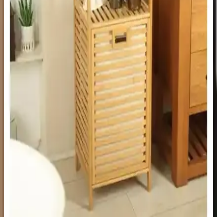
sağlar ve kullanım kolaylığı sunar.
Sas Paslanmaz Yapışkanlı Duş Rafı: Modern ve
Pratik Banyo Düzenleme Çözümü
Sas paslanmaz yapışkanlı duş rafı, modern tasarımı ve güçlü
yapışkanlarıyla banyonuzda düzen sağlar, montaj kolaylığı ve
dayanıklılık sunar.
Digithome Bambu XL Çok Amaçlı Banyo
Düzenleyici İncelemesi ve Özellikleri
Doğal bambudan üretilen Digithome Bambu XL çok amaçlı banyo
düzenleyici, dayanıklı ve şık tasarımıyla alanlarınızı organize eder,
kullanım kolaylığı sağlar ve modern ev dekorasyonuna uyum sağlar.
Digithome Bambu Çok Amaçlı Banyo Düzenleyici
Raf ve Sepet Seti
Doğal bambudan üretilmiş, şık ve dayanıklı Digithome banyo
düzenleyicisi, geniş depolama alanıyla evinizde düzen sağlar ve
estetik katarken, kullanım kolaylığı sunar.