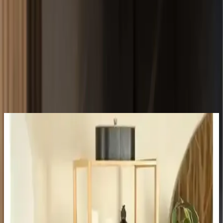
Banyolar, evlerimizin en çok kullanılan alanlarından biridir ve
düzeni sağlamak, fonksiyonelliği artırmak için önemli bir adımdır.
Çavdar Group tarafından tasarlanan 4 katlı ahşap banyo düzenleyici,
bu ihtiyacı karşılamaya odaklanmış, pratik ve şık bir çözüm
sunmaktadır. Bu ürün, özellikle küçük banyolar için ideal olup, alanı
etkin kullanma ve hijyeni koruma açısından avantajlar sağlar.
Ürünün Temel Özellikleri
Ayrıca Bakınız
SasHaus Siyah 3 Katlı Banyo Köşeliği Paslanmaz
Metal ve Yapışkanlı Montaj Seçenekleri
SasHaus'un 3 katlı siyah banyo köşeliği, paslanmaz metal ve
yapışkanlı montaj özellikleriyle şık ve kullanışlı bir çözüm sunar.
Kolay kurulumu ve dayanıklı tasarımıyla banyolarınızı düzenler.
IKEA Rulo Kağıt Aparatı: Fonksiyonellik ve
Estetiğin Birlikte Sunumu