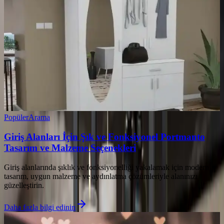
Popüler
Arama
Giriş Alanları İçin Şık ve Fonksiyonel Portmanto
Tasarım ve Malzeme Seçenekleri
Giriş alanlarında şıklık ve fonksiyonelliği yakalamak için modern
tasarım, uygun malzeme ve aydınlatma çözümleriyle alanınızı
güzelleştirin.
Daha fazla bilgi edinin