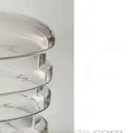
dayanıklılık ve performans konusunda bazı sorunlara işaret
r.
kolay temizlenebilir özellikleriyle öne çıkar.
zun ömürlü kullanım sağlar.