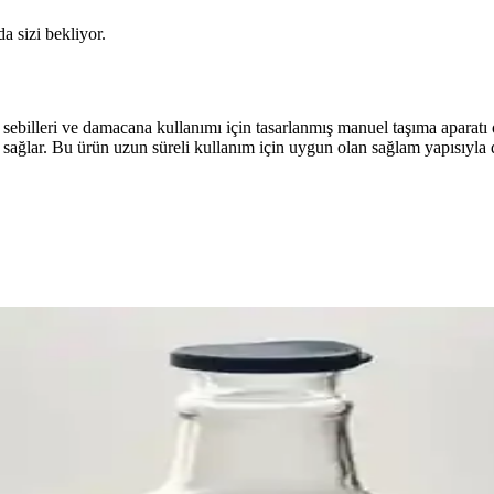
da sizi bekliyor.
 sebilleri ve damacana kullanımı için tasarlanmış manuel taşıma aparatı
sağlar. Bu ürün uzun süreli kullanım için uygun olan sağlam yapısıyla 
anınızı Düzenleyin
am alanlarınızı düzenler. Ahşap, metal ve plastik seçeneklerle uzun öm
ucu Pratik Çözüm
yanıklı pamuk kumaşlı koruyucu kılıf. Kolay takıp çıkarılır, mutfağınıza