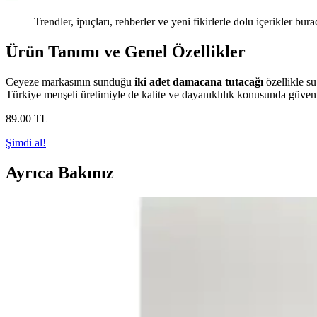
Trendler, ipuçları, rehberler ve yeni fikirlerle dolu içerikler bura
Ürün Tanımı ve Genel Özellikler
Ceyeze markasının sunduğu
iki adet damacana tutacağı
özellikle su
Türkiye menşeli üretimiyle de kalite ve dayanıklılık konusunda güven 
89
.00
TL
Şimdi al!
Ayrıca Bakınız
Damacana Gizleme Fikirleri ve Estetik Çözümlerle Al
Damacana gizleme çözümleri, estetik ve fonksiyonellik sağlayarak yaş
Vegüba Krem Kılıf: Damacananız İçin Şık ve Koruy
Vegüba Krem Kılıf, 19 litrelik damacanalar için tasarlanmış, şık ve da