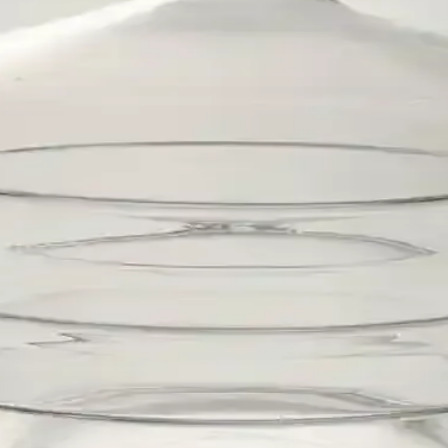
onellik Bir Arada
 engelleyerek içeriğin temiz kalmasını sağlar ve estetik görünüm sunar.
ları ve Teknik Özellikler
kolaylaştıran manuel bir cihazdır. Ancak, kullanıcı geri bildirimleri, 
ve Şık Tasarım Özellikleri
tetik ve dayanıklı yapısıyla dekorasyonunuza renk ve pratiklik getiriyo
ayanıklı Mutfak Aksesuarı
rımıyla mutfaklarınızda şıklık ve fonksiyonellik sağlar, uzun ömürlü ve 
Fonksiyonellik Bir Arada
kılıfı su saklama ve dekorasyonda pratik ve estetik çözümler sunar, u
ve Fonksiyonellik Sağlama