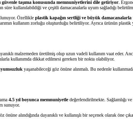
 güvenle taşıma konusunda memnuniyetlerini dile getiriyor
. Ergon
n süre kullanılabildiği ve çeşitli damacanalarla uyum sağladığı belirtilm
bulunuyor. Özellikle
plastik kapağın sertliği ve büyük damacanalarl
rımın kullanım zorluğu oluşturduğu belirtiliyor. Ayrıca ürünün plastik 
yanıklı malzemeden üretilmiş olup uzun vadeli kullanım vaat eder. Anca
arla kullanımda dikkat edilmesi gereken bir nokta olabiliyor.
 uyumsuzluk
yaşanabileceği göz önüne alınmalı. Bu nedenle kullanmad
alama
4.5 yıl boyunca memnuniyetle
değerlendirilmekte. Sağlamlığı ve k
üm sunuyor.
öz önüne alındığında dayanıklı ve kullanışlı bir seçenek olarak öne çıka