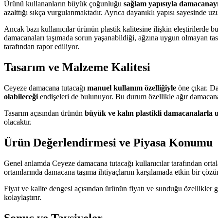
Ürünü kullananların büyük çoğunluğu
sağlam yapısıyla damacanayı
azalttığı sıkça vurgulanmaktadır. Ayrıca dayanıklı yapısı sayesinde uzu
Ancak bazı kullanıcılar ürünün plastik kalitesine ilişkin eleştirilerde 
damacanaları taşımada sorun yaşanabildiği, ağzına uygun olmayan tasa
tarafından rapor ediliyor.
Tasarım ve Malzeme Kalitesi
Ceyeze damacana tutacağı
manuel kullanım özelliğiyle
öne çıkar. Da
olabileceği
endişeleri de bulunuyor. Bu durum özellikle ağır damacanal
Tasarım açısından ürünün
büyük ve kalın plastikli damacanalarla
olacaktır.
Ürün Değerlendirmesi ve Piyasa Konumu
Genel anlamda Ceyeze damacana tutacağı kullanıcılar tarafından ort
ortamlarında damacana taşıma ihtiyaçlarını karşılamada etkin bir çöz
Fiyat ve kalite dengesi açısından ürünün fiyatı ve sunduğu özellikler g
kolaylaştırır.
Sonuç ve Tavsiyeler