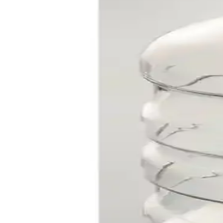
Sepetimde Hasır Damacana Kılıfı: Estetik ve Fonksiy
Doğal papır hasırdan üretilen, el yapımı damacana kılıfı, güneş ışığını
House Damacana Pompası İncelemesi: Kullanıcı Yorum
House Damacana Pompası, ergonomik tasarımıyla günlük su kullanımını 
etmektedir.
BAGAND Krem Damacana Kılıfı Sevimli Kedi Baskılı 
Sevimli kedili baskısı ve şık gri rengiyle BAGAND damacana kılıfı, es
BAGAND Siyah Baskılı Damacana Kılıfı Modern ve D
Şık ve dayanıklı siyah damacana kılıfı, pratik kullanımı ve modern tasa
Arkitekt Ex Ahşap Damacana Sebil Kılıfı: Estetik ve 
Ahşap malzeme ve modern tasarım ile üretilen, UV korumalı damacana 
Paşabahçe Cam Damacana ile Dekorasyonda Estetik 