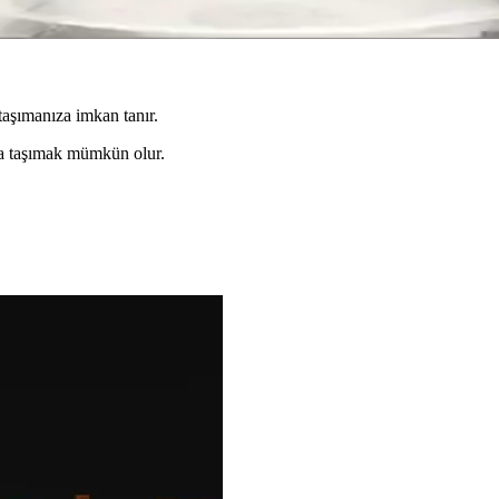
rınızı şık ve fonksiyonel hale getirir. Farklı tasarımlarıyla dekorasyon
aşımanıza imkan tanır.
ana taşımak mümkün olur.