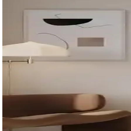
mekân uyumu ve kalite hissini karşılaştırır.
Mad Accessories Maça As Tasarımlı Parfüm Esanslı 
Mad Accessories'in Maça as tasarımlı, parfüm esanslı ve baskılı dekora
Ant Home Ayna Serisi Karşılaştırması: Modern ve Dek
Ant Home'un iki farklı aynası, modern tasarım ve fonksiyonellik sunar. 
Ant Home ve NeoStill Duvar Aynaları Karşılaştırma
Ant Home'un şık ve dayanıklı konsol aynası ile NeoStill'in geniş ve pa
Nysamo Nice Beyaz ve Safir Meşe Dekoratif Aynaların 
Nysamo Nice Beyaz ve Safir Meşe dekoratif aynalar, farklı tasarım ve ö
Ant Home ve Alfa Dekoratif Aynalar Karşılaştırması
Ant Home'un ASİMETRİK75X40 modeli ve Alfa dekoratif ayna, farklı tasa
Ant Home Alfa Dekoratif Aynalar Karşılaştırması 18