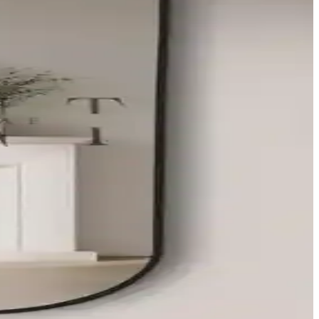
i
li malzeme ve tasarımıyla dikkat çekiyor.
 detaylı incelememizle ihtiyaçlarınıza uygun seçimi yapabilirsiniz.
un seçimi yapın.
çısından detaylı karşılaştırma burada.
ı, montaj kolaylığı ve estetik detaylar hakkında bilgi edinin.