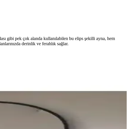
ı gibi pek çok alanda kullanılabilen bu elips şekilli ayna, hem
nlarınızda derinlik ve ferahlık sağlar.
 en uygun seçeneği belirlemenize yardımcı olur.
montaj kolaylığı ve kullanım esnekliği üzerinden inceleyerek