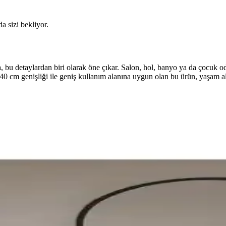
da sizi bekliyor.
 detaylardan biri olarak öne çıkar. Salon, hol, banyo ya da çocuk odas
40 cm genişliği ile geniş kullanım alanına uygun olan bu ürün, yaşam ala
Fonksiyonellik Açısından En İyi Seçenekler
 yorumlarıyla detaylı karşılaştırması, estetik ve fonksiyonellik açısından
metrik Ayna 75x55 Karşılaştırması
etrik Ayna 75x55 modellerini boyut, çerçeve malzemesi, ayna tipi, 