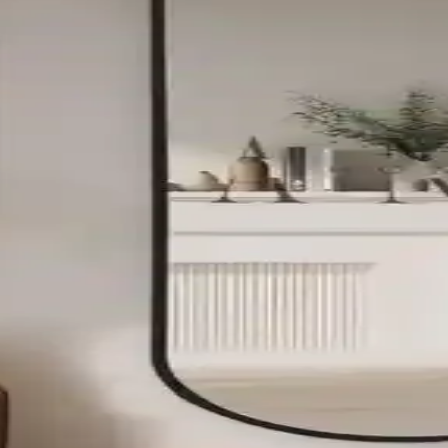
Dekoratif Asma Ayna ve Araç Kokusu Ürünü Özellikler
tif aynası, araç iç mekanınıza şıklık ve ferahlık katarken, yüksek kalite
oratif Modellerin Detaylı İncelemesi
Asimetrik ve baklava desenli modeller, çeşitli alanlara şıklık katarken,
sı Modern Dekorasyon İçin Uygun Seçenekler
rlak dekoratif aynası arasındaki farkları öğrenin, ihtiyaçlarınıza en uyg
Özellikleri ve Karşılaştırması
zellikleriyle ev dekorasyonuna şıklık katıyor. Dayanıklılık ve estetik a
 Modern ve Şık Tasarımlar
rım ve özelliklerle öne çıkıyor. Bu karşılaştırmayla, kullanım alanlar
0 cm ve 120 cm Modelleri