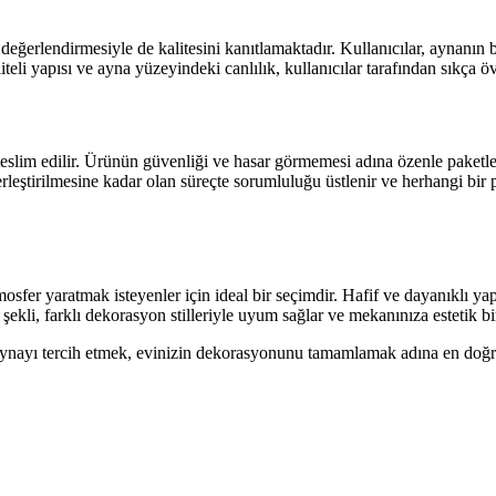
eğerlendirmesiyle de kalitesini kanıtlamaktadır. Kullanıcılar, aynanın
eli yapısı ve ayna yüzeyindeki canlılık, kullanıcılar tarafından sıkça 
eslim edilir. Ürünün güvenliği ve hasar görmemesi adına özenle paketlenm
 yerleştirilmesine kadar olan süreçte sorumluluğu üstlenir ve herhangi b
er yaratmak isteyenler için ideal bir seçimdir. Hafif ve dayanıklı yapısı
 şekli, farklı dekorasyon stilleriyle uyum sağlar ve mekanınıza estetik b
bu aynayı tercih etmek, evinizin dekorasyonunu tamamlamak adına en doğr