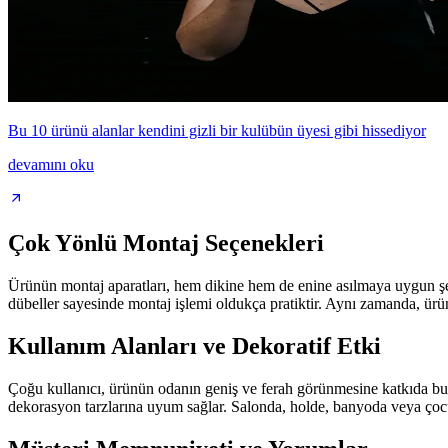
Bu 10 ürünü alanlar kendini gizli bir kulübün üyesi gibi hissediyor
devamını oku
Çok Yönlü Montaj Seçenekleri
Ürünün montaj aparatları, hem dikine hem de enine asılmaya uygun şekil
dübeller sayesinde montaj işlemi oldukça pratiktir. Aynı zamanda, ürünü
Kullanım Alanları ve Dekoratif Etki
Çoğu kullanıcı, ürünün odanın geniş ve ferah görünmesine katkıda bulu
dekorasyon tarzlarına uyum sağlar. Salonda, holde, banyoda veya çocuk