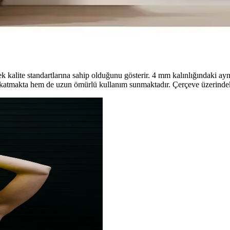
ni detaylı karşılaştırıyoruz. Her iki ürün de estetik ve fonksiyonellik 
kalite standartlarına sahip olduğunu gösterir. 4 mm kalınlığındaki ayna
katmakta hem de uzun ömürlü kullanım sunmaktadır. Çerçeve üzerindeki 