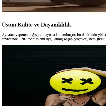
Ant Home'un Alfa Dekoratif Ayna serisindeki 180 cm ve 120 cm modelleri
verir. Ev dekorasyonunuza zarafet katmak için ideal seçimler.
Üstün Kalite ve Dayanıklılık
Aynanın yapımında Şişecam aynası kullanılmıştır; bu da ürünün yüksek 
çevresinde CNC rodaj işlemi uygulanmış ahşap çerçevesi, hem şıklık 