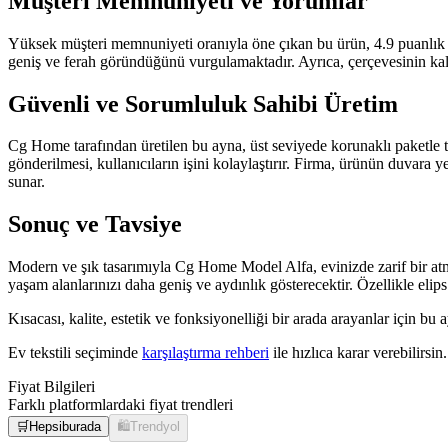
Müşteri Memnuniyeti ve Yorumlar
Yüksek müşteri memnuniyeti oranıyla öne çıkan bu ürün, 4.9 puanlık d
geniş ve ferah göründüğünü vurgulamaktadır. Ayrıca, çerçevesinin kalit
Güvenli ve Sorumluluk Sahibi Üretim
Cg Home tarafından üretilen bu ayna, üst seviyede korunaklı paketle t
gönderilmesi, kullanıcıların işini kolaylaştırır. Firma, ürünün duvara
sunar.
Sonuç ve Tavsiye
Modern ve şık tasarımıyla Cg Home Model Alfa, evinizde zarif bir atmosf
yaşam alanlarınızı daha geniş ve aydınlık gösterecektir. Özellikle elips
Kısacası, kalite, estetik ve fonksiyonelliği bir arada arayanlar için 
Ev tekstili seçiminde
karşılaştırma rehberi
ile hızlıca karar verebilirsin.
Fiyat Bilgileri
Farklı platformlardaki fiyat trendleri
🛒
Hepsiburada
🛍️
Trendyol