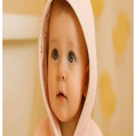
Soley Bornoz ve Varol Dama Serisi Şal Yaka Pike
Bornoz Karşılaştırması
İki yüksek kaliteli pamuk bornoz modeli, malzeme, kullanım
rahatlığı ve dayanıklılık açısından karşılaştırıldı. Hangi modelin
ihtiyaçlarınıza uygun olduğunu öğrenin.
Kadın Bornoz Tasarımlarında Estetik ve
Fonksiyonelliğin Birlikteliği
Kadın bornozları, şıklık ve rahatlığı bir arada sunan modern
tasarımlarla öne çıkıyor. Malzeme çeşitleri ve detaylar, kullanımı ve
estetiği artırıyor, günlük yaşamda vazgeçilmez oluyor.
Bambu Bebek Bornoz Setleri ile Konfor ve Estetiğin
Mükemmel Buluşması
Bambu bebek bornoz setleri, yumuşak dokusu, yüksek emiciliği ve
doğal malzemeleriyle bebeklerin konforunu artırırken, dekorasyona
doğal ve şık bir dokunuş katıyor.
Bebek Odası Dekorasyonunda Şık ve İşlevsel Bebek
Bornozları Seçimi Rehberi