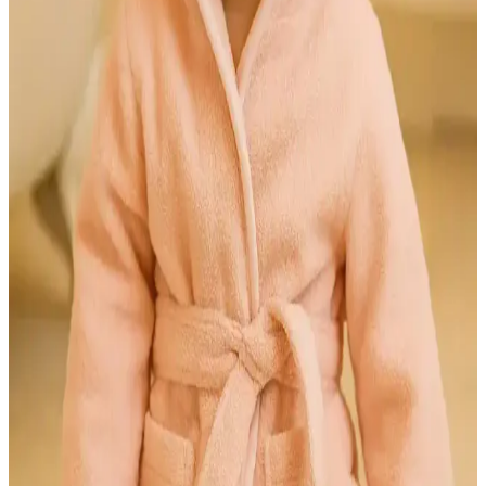
Bebek odasında dekorasyon ve fonksiyonellik için pastel tonlar,
doğal malzemeler ve dekoratif detaylar içeren bebek bornozları ile
şıklık ve konforu yakalayın.
Müslin Bornozların Dekorasyondaki Yeri ve Estetik
Kullanım İpuçları
Müslin bornozlar, hafif ve doğal yapısıyla dekorasyonda şıklık ve
fonksiyonellik sunar. Modern ve minimalist tasarımlarla banyolara
ferah bir atmosfer katar, dayanıklı ve estetik kullanım sağlar.
Chakra Chic Kadın Bornoz Ekru: Yüksek Kalite ve
Şıklıkta Konfor Sunan Tasarım
Yumuşak dokusu ve şık tasarımıyla öne çıkan Chakra Chic kadın
bornoz Ekru, yüksek kalite, rahatlık ve estetiği bir arada sunar,
günlük kullanım için ideal bir tercih.
Kadınlar İçin Konforlu ve Şık Bornoz Modelleri:
Günlük Kullanım İçin En İyi Seçenekler
Kadınlar için tasarlanan hafif, emici ve şık bornoz modelleri, günlük