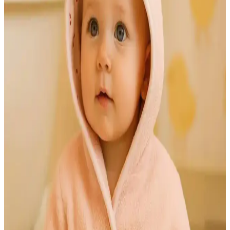
Kadın Bornoz Tasarımlarında Estetik ve
Fonksiyonelliğin Birlikteliği
Kadın bornozları, şıklık ve rahatlığı bir arada sunan modern
tasarımlarla öne çıkıyor. Malzeme çeşitleri ve detaylar, kullanımı ve
estetiği artırıyor, günlük yaşamda vazgeçilmez oluyor.
Bambu Bebek Bornoz Setleri ile Konfor ve Estetiğin
Mükemmel Buluşması
Bambu bebek bornoz setleri, yumuşak dokusu, yüksek emiciliği ve
doğal malzemeleriyle bebeklerin konforunu artırırken, dekorasyona
doğal ve şık bir dokunuş katıyor.
Bebek Odası Dekorasyonunda Şık ve İşlevsel Bebek
Bornozları Seçimi Rehberi
Bebek odasında dekorasyon ve fonksiyonellik için pastel tonlar,
doğal malzemeler ve dekoratif detaylar içeren bebek bornozları ile
şıklık ve konforu yakalayın.
Müslin Bornozların Dekorasyondaki Yeri ve Estetik
Kullanım İpuçları