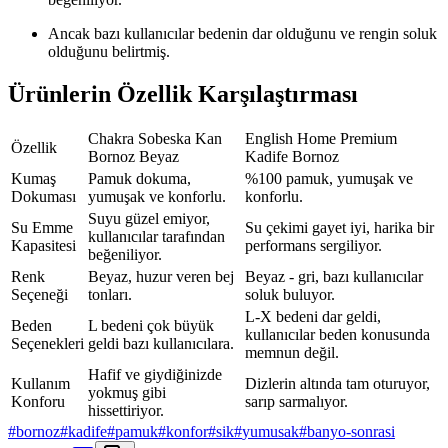
Ancak bazı kullanıcılar bedenin dar olduğunu ve rengin soluk
olduğunu belirtmiş.
Ürünlerin Özellik Karşılaştırması
Chakra Sobeska Kan
English Home Premium
Özellik
Bornoz Beyaz
Kadife Bornoz
Kumaş
Pamuk dokuma,
%100 pamuk, yumuşak ve
Dokuması
yumuşak ve konforlu.
konforlu.
Suyu güzel emiyor,
Su Emme
Su çekimi gayet iyi, harika bir
kullanıcılar tarafından
Kapasitesi
performans sergiliyor.
beğeniliyor.
Renk
Beyaz, huzur veren bej
Beyaz - gri, bazı kullanıcılar
Seçeneği
tonları.
soluk buluyor.
L-X bedeni dar geldi,
Beden
L bedeni çok büyük
kullanıcılar beden konusunda
Seçenekleri
geldi bazı kullanıcılara.
memnun değil.
Hafif ve giydiğinizde
Kullanım
Dizlerin altında tam oturuyor,
yokmuş gibi
Konforu
sarıp sarmalıyor.
hissettiriyor.
#
bornoz
#
kadife
#
pamuk
#
konfor
#
sik
#
yumusak
#
banyo-sonrasi