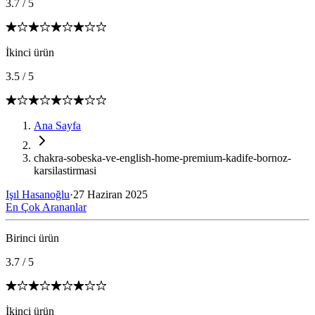
3.7
/
5
İkinci ürün
3.5
/
5
Ana Sayfa
chakra-sobeska-ve-english-home-premium-kadife-bornoz-
karsilastirmasi
Işıl Hasanoğlu
·
27 Haziran 2025
En Çok Arananlar
Birinci ürün
3.7
/
5
İkinci ürün