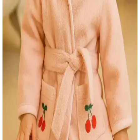
Müslin bornozlar, hafif ve doğal yapısıyla dekorasyonda şıklık ve
fonksiyonellik sunar. Modern ve minimalist tasarımlarla banyolara
ferah bir atmosfer katar, dayanıklı ve estetik kullanım sağlar.
Chakra Chic Kadın Bornoz Ekru: Yüksek Kalite ve
Şıklıkta Konfor Sunan Tasarım
Yumuşak dokusu ve şık tasarımıyla öne çıkan Chakra Chic kadın
bornoz Ekru, yüksek kalite, rahatlık ve estetiği bir arada sunar,
günlük kullanım için ideal bir tercih.
Kadınlar İçin Konforlu ve Şık Bornoz Modelleri:
Günlük Kullanım İçin En İyi Seçenekler
Kadınlar için tasarlanan hafif, emici ve şık bornoz modelleri, günlük
rahatlık ve doğal görünüm sağlar. Malzeme ve tasarım detaylarıyla
öne çıkan seçenekler, evde konforu artırır.
Bebek Odası Dekorasyonunda Sık Bornoz Seçimi ve
Uygunluk İpuçları
Bebek odasında sık bornozların malzeme, tasarım ve güvenlik