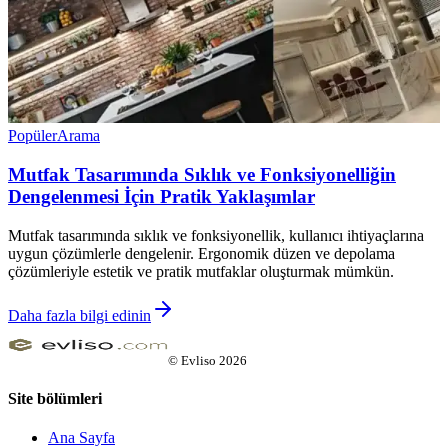
Popüler
Arama
Mutfak Tasarımında Sıklık ve Fonksiyonelliğin
Dengelenmesi İçin Pratik Yaklaşımlar
Mutfak tasarımında sıklık ve fonksiyonellik, kullanıcı ihtiyaçlarına
uygun çözümlerle dengelenir. Ergonomik düzen ve depolama
çözümleriyle estetik ve pratik mutfaklar oluşturmak mümkün.
Daha fazla bilgi edinin
©
Evliso
2026
Site bölümleri
Ana Sayfa