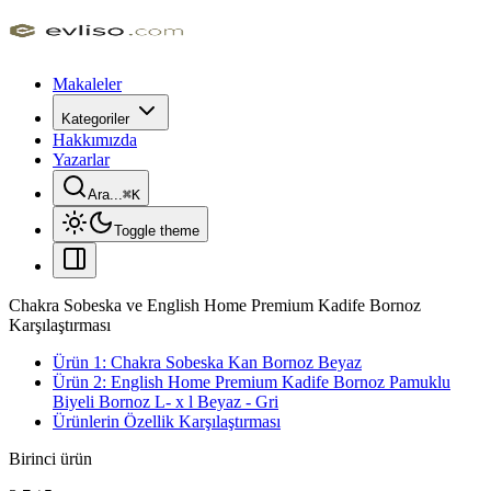
Makaleler
Kategoriler
Hakkımızda
Yazarlar
Ara...
⌘
K
Toggle theme
Chakra Sobeska ve English Home Premium Kadife Bornoz
Karşılaştırması
Ürün 1: Chakra Sobeska Kan Bornoz Beyaz
Ürün 2: English Home Premium Kadife Bornoz Pamuklu
Biyeli Bornoz L- x l Beyaz - Gri
Ürünlerin Özellik Karşılaştırması
Birinci ürün