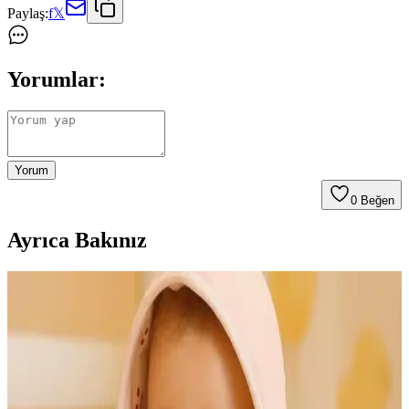
Paylaş:
f
𝕏
Yorumlar:
Yorum
0
Beğen
Ayrıca Bakınız
Soley Bornoz ve Varol Dama Serisi Şal Yaka Pike
Bornoz Karşılaştırması
İki yüksek kaliteli pamuk bornoz modeli, malzeme, kullanım
rahatlığı ve dayanıklılık açısından karşılaştırıldı. Hangi modelin
ihtiyaçlarınıza uygun olduğunu öğrenin.