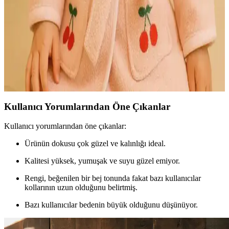
rahatlık ve doğal görünüm sağlar. Malzeme ve tasarım detaylarıyla
öne çıkan seçenekler, evde konforu artırır.
Bebek Odası Dekorasyonunda Sık Bornoz Seçimi ve
Uygunluk İpuçları
Bebek odasında sık bornozların malzeme, tasarım ve güvenlik
özellikleri, dekorasyonla uyumu ve kullanım kolaylığı hakkında
bilgiler içerir.
Kullanıcı Yorumlarından Öne Çıkanlar
Kullanıcı yorumlarından öne çıkanlar:
Ürünün dokusu çok güzel ve kalınlığı ideal.
Kalitesi yüksek, yumuşak ve suyu güzel emiyor.
Rengi, beğenilen bir bej tonunda fakat bazı kullanıcılar
kollarının uzun olduğunu belirtmiş.
Bazı kullanıcılar bedenin büyük olduğunu düşünüyor.