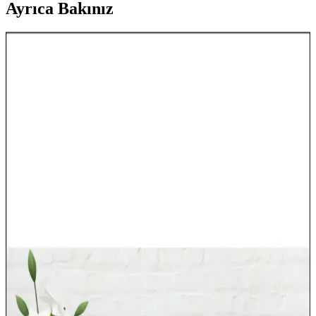
Ayrıca Bakınız
Ayıcık Figürlü Dolaplar: Çocuk Odaları İçin Sevimli
ve İşlevsel Mobilya Seçenekleri
Sevimli ayıcık figürlü dolaplar, çocuk odalarının dekorasyonunu
tamamlayan dayanıklı ve pratik mobilya seçenekleridir. Tasarım
detayları ve bakım ipuçlarıyla uzun ömürlü kullanım sağlar.
Dünya Haritası Dekorasyonu ile Mekânlara Şıklık
ve Fonksiyonellik Katın
Dünya haritası dekorasyonları, mekanlara karakter ve derinlik
katarken, tarzınıza uygun malzeme ve boyut seçeneğiyle estetik ve
fonksiyonel çözümler sunar.
Çocuk Odası Yatak Örtüleri: Estetik ve Fonksiyonel
Tasarımlar ve Dekorasyon İpuçları
Çocuk odası dekorasyonunda renkli ve şık yatak örtüleri, estetik ve
fonksiyonelliği bir arada sunar. Kaliteli malzemeler ve uyumlu
tasarımlarla odanın atmosferini canlandırın.