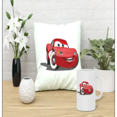
Çocuk odası dekorasyonunda renkli ve şık yatak örtüleri, estetik ve
fonksiyonelliği bir arada sunar. Kaliteli malzemeler ve uyumlu
tasarımlarla odanın atmosferini canlandırın.
Elsa Desenli Yastıklar ile Çocuk Odalarına Masalsı
ve Şık Dokunuşlar
Elsa desenli yastıklar, çocuk odalarını masalsı hale getirir,
dekorasyon ve fonksiyonellik sağlar. Renkli ve detaylı tasarımlarla
odalara neşe ve hayal gücü katar.
Superman Temalı Çocuk Odası Nevresim Takımı ile
Dekorasyonunuza Güç Katın
Superman nevresim takımları, çocuk odalarına canlılık ve şıklık
kazandırır. Renkler ve motiflerle odanın atmosferini güçlendirirken,
kaliteli malzemeleriyle dayanıklılık sağlar.
Oyun Çadırlarıyla Dekorasyonun Eğlenceli ve
Fonksiyonel Dünyası
Çocukların hayal dünyasını genişleten, güvenli ve estetik oyun