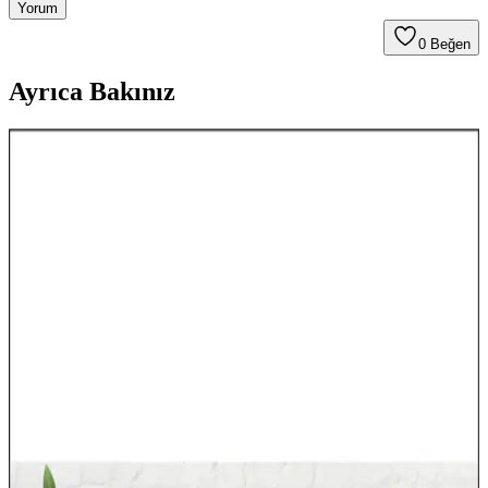
Yorum
0
Beğen
Ayrıca Bakınız
Ayıcık Figürlü Dolaplar: Çocuk Odaları İçin Sevimli
ve İşlevsel Mobilya Seçenekleri
Sevimli ayıcık figürlü dolaplar, çocuk odalarının dekorasyonunu
tamamlayan dayanıklı ve pratik mobilya seçenekleridir. Tasarım
detayları ve bakım ipuçlarıyla uzun ömürlü kullanım sağlar.
Dünya Haritası Dekorasyonu ile Mekânlara Şıklık
ve Fonksiyonellik Katın
Dünya haritası dekorasyonları, mekanlara karakter ve derinlik
katarken, tarzınıza uygun malzeme ve boyut seçeneğiyle estetik ve
fonksiyonel çözümler sunar.
Çocuk Odası Yatak Örtüleri: Estetik ve Fonksiyonel
Tasarımlar ve Dekorasyon İpuçları