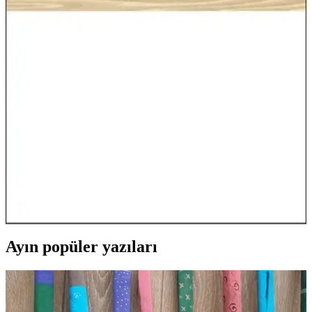
çadırları iç ve dış mekan dekorasyonunda canlılık ve fonksiyonellik
sağlar, alanlara neşe katıyor.
Elsa Asası ile Dekorasyonda Büyülü ve Masalsı
Atmosfer Yaratma Rehberi
Elsa asasını dekorasyonda kullanarak çocuk odalarında ve evlerde
büyüleyici atmosferler yaratın. Masalsı temalar ve doğru seçimlerle
hayal dünyanızı gerçeğe dönüştürün.
Çocuk Odası Dekorasyonunda Şimşek McQueen
Yastık ile Dinamik ve Eğlenceli Atmosfer Yaratın
Şimşek McQueen yastıklar, çocuk odalarında enerjik ve temalı
dekorasyon sağlayan dayanıklı ve şık detaylardır. Renkli tasarımıyla
odalara hareket ve neşe katarak, hayal gücünü destekler.
Ayın popüler yazıları