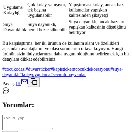
Çok kolay yapışıyor,
Yapıştırması kolay, ancak bazı
Uygulama
tek başına
kullanıcılar yapışkan
Kolaylığı
uygulanabilir
kalitesinden şikayetçi
Suya dayanıklı, ancak bazıları
Suya
Suya dayanıklı,
yapışkan kalitesinin düştüğünü
Dayanıklılık
nemli bezle silinebilir
belirtiyor
Bu karşılaştırma, her iki ürünün de kullanım alanı ve özellikleri
açısından avantajlarını ve olası sorunlarını ortaya koyuyor. Hangi
ürünün sizin ihtiyaçlarınıza daha uygun olduğunu belirlemek için bu
detaylara dikkat edebilirsiniz.
#
cocukodasi
#
duvarsticker
#
kapisticker
#
cocukdekorasyonu
#
suya-
dayanikli
#
kolayuygulama
#
sevimli-hayvanlar
Paylaş:
f
𝕏
Yorumlar: