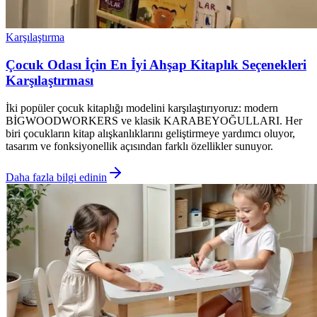
Karşılaştırma
Çocuk Odası İçin En İyi Ahşap Kitaplık Seçenekleri
Karşılaştırması
İki popüler çocuk kitaplığı modelini karşılaştırıyoruz: modern
BİGWOODWORKERS ve klasik KARABEYOĞULLARI. Her
biri çocukların kitap alışkanlıklarını geliştirmeye yardımcı oluyor,
tasarım ve fonksiyonellik açısından farklı özellikler sunuyor.
Daha fazla bilgi edinin