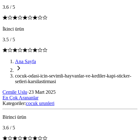
3.6
/
5
İkinci ürün
3.5
/
5
Ana Sayfa
cocuk-odasi-icin-sevimli-hayvanlar-ve-kediler-kapi-sticker-
setleri-karsilastirmasi
Cemile Uslu
·
23 Mart 2025
En Çok Arananlar
Kategoriler:
cocuk urunleri
Birinci ürün
3.6
/
5