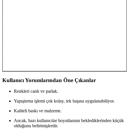
Atmosfer Yaratma Rehberi
Elsa asasını dekorasyonda kullanarak çocuk odalarında ve evlerde
büyüleyici atmosferler yaratın. Masalsı temalar ve doğru seçimlerle
hayal dünyanızı gerçeğe dönüştürün.
Çocuk Odası Dekorasyonunda Şimşek McQueen
Yastık ile Dinamik ve Eğlenceli Atmosfer Yaratın
Şimşek McQueen yastıklar, çocuk odalarında enerjik ve temalı
dekorasyon sağlayan dayanıklı ve şık detaylardır. Renkli tasarımıyla
odalara hareket ve neşe katarak, hayal gücünü destekler.
Kullanıcı Yorumlarından Öne Çıkanlar
Renkleri canlı ve parlak.
Yapıştırma işlemi çok kolay, tek başına uygulanabiliyor.
Kaliteli baskı ve malzeme.
Ancak, bazı kullanıcılar boyutlarının beklediklerinden küçük
olduğunu belirtmişlerdir.