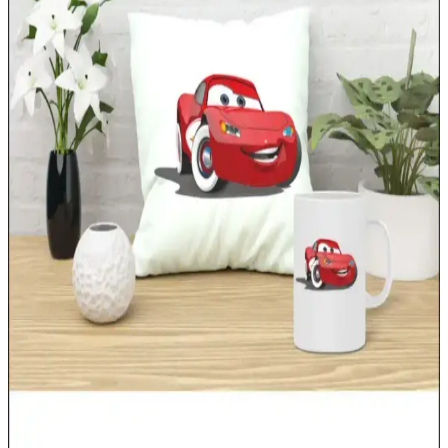
Elsa Desenli Yastıklar ile Çocuk Odalarına Masalsı
ve Şık Dokunuşlar
Elsa desenli yastıklar, çocuk odalarını masalsı hale getirir,
dekorasyon ve fonksiyonellik sağlar. Renkli ve detaylı tasarımlarla
odalara neşe ve hayal gücü katar.
Superman Temalı Çocuk Odası Nevresim Takımı ile
Dekorasyonunuza Güç Katın
Superman nevresim takımları, çocuk odalarına canlılık ve şıklık
kazandırır. Renkler ve motiflerle odanın atmosferini güçlendirirken,
kaliteli malzemeleriyle dayanıklılık sağlar.
Oyun Çadırlarıyla Dekorasyonun Eğlenceli ve
Fonksiyonel Dünyası
Çocukların hayal dünyasını genişleten, güvenli ve estetik oyun
çadırları iç ve dış mekan dekorasyonunda canlılık ve fonksiyonellik
sağlar, alanlara neşe katıyor.
Elsa Asası ile Dekorasyonda Büyülü ve Masalsı