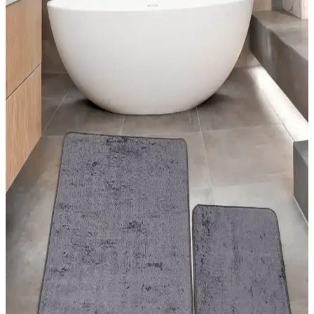
Halı ve kilimler, ev dekorasyonunda estetik ve fonksiyonel
unsurlardır. Doğru seçimler, yaşam alanlarınızı şık ve kullanışlı kılar.
Güncel trendler ve pratik önerilerle evinizi yenileyin.
Estetik ve Pratik Halı Dekorasyon Teknikleri İçin
Güncel Uygulama Yöntemleri ve Malzeme
Seçenekleri
Halıların dekorasyondaki önemi, renk ve doku uyumu, uygulama
teknikleri ve malzeme seçimleriyle mekanlara estetik ve
fonksiyonellik kazandırma yolları anlatılıyor.
Yatak Odası Dekorasyonunda Modern Halı
Modelleri ve Uygun Seçim İpuçları
Yatak odası dekorasyonunda modern halıların özellikleri, renk ve
desen uyumu, kullanım önerileri ve seçim ipuçlarıyla şık ve
fonksiyonel alanlar yaratın.
Halise Home Halı: Kaliteli ve Estetik Halı
Seçenekleri ile Mekânlarınızı Güzelleştirin
Halise Home Halı, çeşitli desen ve renk seçenekleriyle dayanıklı ve