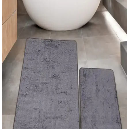
Estetik ve Pratik Halı Dekorasyon Teknikleri İçin
Güncel Uygulama Yöntemleri ve Malzeme
Seçenekleri
Halıların dekorasyondaki önemi, renk ve doku uyumu, uygulama
teknikleri ve malzeme seçimleriyle mekanlara estetik ve
fonksiyonellik kazandırma yolları anlatılıyor.
Yatak Odası Dekorasyonunda Modern Halı
Modelleri ve Uygun Seçim İpuçları
Yatak odası dekorasyonunda modern halıların özellikleri, renk ve
desen uyumu, kullanım önerileri ve seçim ipuçlarıyla şık ve
fonksiyonel alanlar yaratın.
Halise Home Halı: Kaliteli ve Estetik Halı
Seçenekleri ile Mekânlarınızı Güzelleştirin
Halise Home Halı, çeşitli desen ve renk seçenekleriyle dayanıklı ve
bakım kolay halılar sunarak yaşam alanlarınızı estetik ve konforlu
hale getirir.