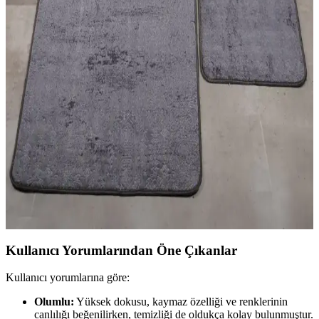
bakım kolay halılar sunarak yaşam alanlarınızı estetik ve konforlu
hale getirir.
Halı ve Kilim Seçimiyle Estetik ve Fonksiyonel İç
Mekan Dekorasyonu Rehberi
Halı ve kilimler, iç mekanlara sıcaklık ve karakter katar. Malzeme,
desen ve kullanım alanlarına göre doğru seçim yaparak yaşam
alanlarınızı estetik ve fonksiyonel hale getirin.
Banyo Güvenliği ve Estetiği İçin 2'li Paspas Seçimi
ve Bakım İpuçları
Banyo paspasları, kaymaz taban ve su emici özellikleriyle güvenlik
ve hijyen sağlar. 2'li modeller, estetik ve fonksiyonellik sunar,
düzenli bakım önemli.
Kullanıcı Yorumlarından Öne Çıkanlar
Kullanıcı yorumlarına göre:
Olumlu:
Yüksek dokusu, kaymaz özelliği ve renklerinin
canlılığı beğenilirken, temizliği de oldukça kolay bulunmuştur.