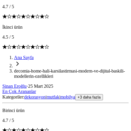
4.7
/
5
İkinci ürün
4.5
/
5
Ana Sayfa
decomia-home-hali-karsilastirmasi-modern-ve-dijital-baskili-
modellerin-ozellikleri
Sinan Eroğlu
·
25 Mart 2025
En Çok Arananlar
Kategoriler:
dekorasyon
|
mutfak
|
mobilya
+3 daha fazla
Birinci ürün
4.7
/
5