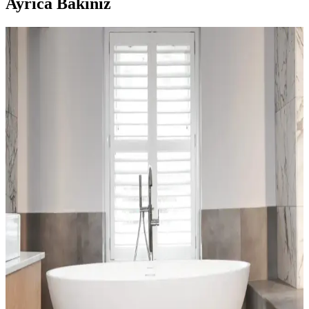
Ayrıca Bakınız
Bella Halılar: Estetik ve Dayanıklılığıyla İç
Mekânlara Şıklık Katan Çözüm
Bella halılar, çeşitli tasarım ve malzeme seçenekleriyle iç mekânlara
estetik ve dayanıklılık kazandırır. Kullanım alanlarına uygun bakım
ipuçlarıyla uzun ömür sağlar.
Dekoratif Mavi Halı Örtüsü Seçenekleri ve Ev
Dekorasyonunda Renk Uyumu
Ev dekorasyonunda mavi halı örtüleri, şıklık ve fonksiyonelliği bir
arada sunar. Çeşitli modeller ve renk tonlarıyla mekânlara ferah ve
sıcak atmosferler kazandırır.
Ev Dekorasyonunda Halı ve Kilim Seçimi: Trendler,
Malzemeler ve Pratik Tavsiyeler
Halı ve kilimler, ev dekorasyonunda estetik ve fonksiyonel
unsurlardır. Doğru seçimler, yaşam alanlarınızı şık ve kullanışlı kılar.
Güncel trendler ve pratik önerilerle evinizi yenileyin.