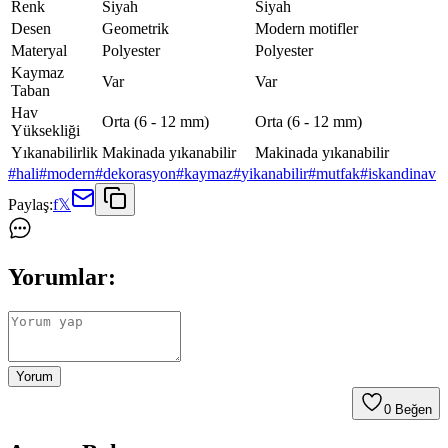
Renk
Siyah
Siyah
Desen
Geometrik
Modern motifler
Materyal
Polyester
Polyester
Kaymaz
Var
Var
Taban
Hav
Orta (6 - 12 mm)
Orta (6 - 12 mm)
Yüksekliği
Yıkanabilirlik
Makinada yıkanabilir
Makinada yıkanabilir
#
hali
#
modern
#
dekorasyon
#
kaymaz
#
yikanabilir
#
mutfak
#
iskandinav
Paylaş:
f
𝕏
Yorumlar:
Yorum
0
Beğen