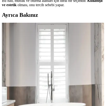
Bu halı, mutfak ve oturma alanları için ideal bir seçimdir.
Kullanışlı
ve estetik
olması, onu tercih sebebi yapar.
Ayrıca Bakınız
Bella Halılar: Estetik ve Dayanıklılığıyla İç
Mekânlara Şıklık Katan Çözüm
Bella halılar, çeşitli tasarım ve malzeme seçenekleriyle iç mekânlara
estetik ve dayanıklılık kazandırır. Kullanım alanlarına uygun bakım
ipuçlarıyla uzun ömür sağlar.
Dekoratif Mavi Halı Örtüsü Seçenekleri ve Ev
Dekorasyonunda Renk Uyumu
Ev dekorasyonunda mavi halı örtüleri, şıklık ve fonksiyonelliği bir
arada sunar. Çeşitli modeller ve renk tonlarıyla mekânlara ferah ve
sıcak atmosferler kazandırır.
Ev Dekorasyonunda Halı ve Kilim Seçimi: Trendler,
Malzemeler ve Pratik Tavsiyeler