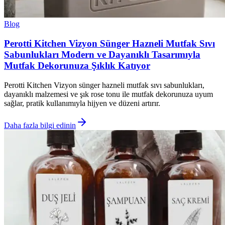
Blog
Perotti Kitchen Vizyon Sünger Hazneli Mutfak Sıvı
Sabunlukları Modern ve Dayanıklı Tasarımıyla
Mutfak Dekorunuza Şıklık Katıyor
Perotti Kitchen Vizyon sünger hazneli mutfak sıvı sabunlukları,
dayanıklı malzemesi ve şık rose tonu ile mutfak dekorunuza uyum
sağlar, pratik kullanımıyla hijyen ve düzeni artırır.
Daha fazla bilgi edinin