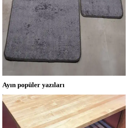
Halı ve Kilim Seçimiyle Estetik ve Fonksiyonel İç
Mekan Dekorasyonu Rehberi
Halı ve kilimler, iç mekanlara sıcaklık ve karakter katar. Malzeme,
desen ve kullanım alanlarına göre doğru seçim yaparak yaşam
alanlarınızı estetik ve fonksiyonel hale getirin.
Banyo Güvenliği ve Estetiği İçin 2'li Paspas Seçimi
ve Bakım İpuçları
Banyo paspasları, kaymaz taban ve su emici özellikleriyle güvenlik
ve hijyen sağlar. 2'li modeller, estetik ve fonksiyonellik sunar,
düzenli bakım önemli.
Ayın popüler yazıları