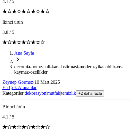
4.1
/
5
İkinci ürün
3.8
/
5
Ana Sayfa
decomia-home-hali-karsilastirmasi-modern-yikanabilir-ve-
kaymaz-ozellikler
Zeynep Görmez
·
10 Mart 2025
En Çok Arananlar
Kategoriler:
dekorasyon
|
mutfak
|
temizlik
+2 daha fazla
Birinci ürün
4.1
/
5