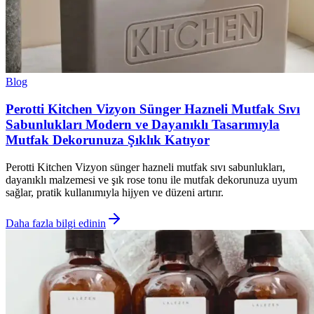
Blog
Perotti Kitchen Vizyon Sünger Hazneli Mutfak Sıvı
Sabunlukları Modern ve Dayanıklı Tasarımıyla
Mutfak Dekorunuza Şıklık Katıyor
Perotti Kitchen Vizyon sünger hazneli mutfak sıvı sabunlukları,
dayanıklı malzemesi ve şık rose tonu ile mutfak dekorunuza uyum
sağlar, pratik kullanımıyla hijyen ve düzeni artırır.
Daha fazla bilgi edinin