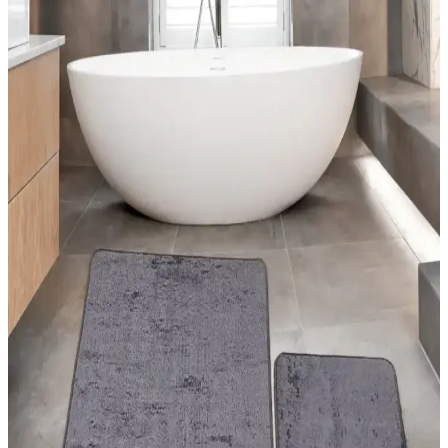
Ev Dekorasyonunda Halı ve Kilim Seçimi: Trendler,
Malzemeler ve Pratik Tavsiyeler
Halı ve kilimler, ev dekorasyonunda estetik ve fonksiyonel
unsurlardır. Doğru seçimler, yaşam alanlarınızı şık ve kullanışlı kılar.
Güncel trendler ve pratik önerilerle evinizi yenileyin.
Estetik ve Pratik Halı Dekorasyon Teknikleri İçin
Güncel Uygulama Yöntemleri ve Malzeme
Seçenekleri
Halıların dekorasyondaki önemi, renk ve doku uyumu, uygulama
teknikleri ve malzeme seçimleriyle mekanlara estetik ve
fonksiyonellik kazandırma yolları anlatılıyor.
Yatak Odası Dekorasyonunda Modern Halı
Modelleri ve Uygun Seçim İpuçları
Yatak odası dekorasyonunda modern halıların özellikleri, renk ve
desen uyumu, kullanım önerileri ve seçim ipuçlarıyla şık ve
fonksiyonel alanlar yaratın.
Halise Home Halı: Kaliteli ve Estetik Halı