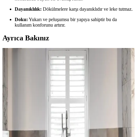
Dayanıklılık:
Dökülmelere karşı dayanıklıdır ve leke tutmaz.
Doku:
Yukarı ve peluşumsu bir yapıya sahiptir bu da
kullanım konforunu artırır.
Ayrıca Bakınız
Bella Halılar: Estetik ve Dayanıklılığıyla İç
Mekânlara Şıklık Katan Çözüm
Bella halılar, çeşitli tasarım ve malzeme seçenekleriyle iç mekânlara
estetik ve dayanıklılık kazandırır. Kullanım alanlarına uygun bakım
ipuçlarıyla uzun ömür sağlar.
Dekoratif Mavi Halı Örtüsü Seçenekleri ve Ev
Dekorasyonunda Renk Uyumu
Ev dekorasyonunda mavi halı örtüleri, şıklık ve fonksiyonelliği bir
arada sunar. Çeşitli modeller ve renk tonlarıyla mekânlara ferah ve
sıcak atmosferler kazandırır.