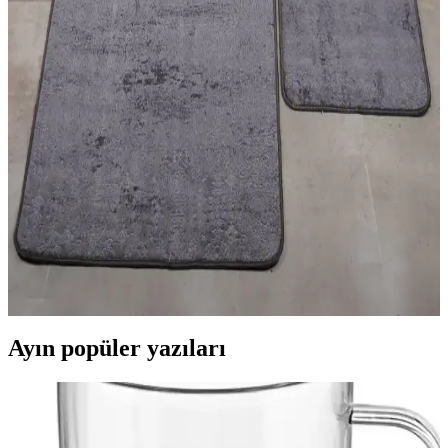
bakım kolay halılar sunarak yaşam alanlarınızı estetik ve konforlu
hale getirir.
Halı ve Kilim Seçimiyle Estetik ve Fonksiyonel İç
Mekan Dekorasyonu Rehberi
Halı ve kilimler, iç mekanlara sıcaklık ve karakter katar. Malzeme,
desen ve kullanım alanlarına göre doğru seçim yaparak yaşam
alanlarınızı estetik ve fonksiyonel hale getirin.
Banyo Güvenliği ve Estetiği İçin 2'li Paspas Seçimi
ve Bakım İpuçları
Banyo paspasları, kaymaz taban ve su emici özellikleriyle güvenlik
ve hijyen sağlar. 2'li modeller, estetik ve fonksiyonellik sunar,
düzenli bakım önemli.
Ayın popüler yazıları