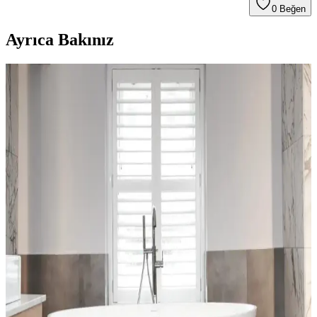
0
Beğen
Ayrıca Bakınız
Bella Halılar: Estetik ve Dayanıklılığıyla İç
Mekânlara Şıklık Katan Çözüm
Bella halılar, çeşitli tasarım ve malzeme seçenekleriyle iç mekânlara
estetik ve dayanıklılık kazandırır. Kullanım alanlarına uygun bakım
ipuçlarıyla uzun ömür sağlar.
Dekoratif Mavi Halı Örtüsü Seçenekleri ve Ev
Dekorasyonunda Renk Uyumu
Ev dekorasyonunda mavi halı örtüleri, şıklık ve fonksiyonelliği bir
arada sunar. Çeşitli modeller ve renk tonlarıyla mekânlara ferah ve
sıcak atmosferler kazandırır.
Ev Dekorasyonunda Halı ve Kilim Seçimi: Trendler,
Malzemeler ve Pratik Tavsiyeler