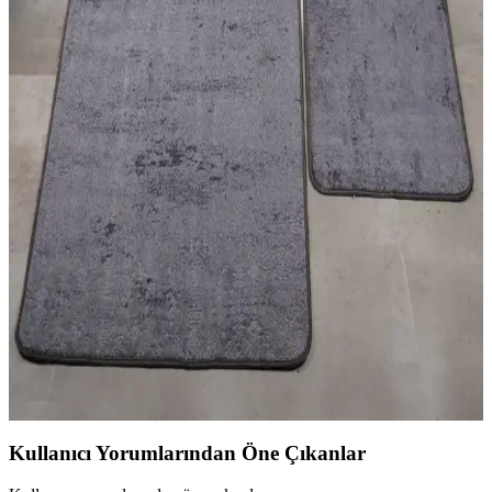
Seçenekleri ile Mekânlarınızı Güzelleştirin
Halise Home Halı, çeşitli desen ve renk seçenekleriyle dayanıklı ve
bakım kolay halılar sunarak yaşam alanlarınızı estetik ve konforlu
hale getirir.
Halı ve Kilim Seçimiyle Estetik ve Fonksiyonel İç
Mekan Dekorasyonu Rehberi
Halı ve kilimler, iç mekanlara sıcaklık ve karakter katar. Malzeme,
desen ve kullanım alanlarına göre doğru seçim yaparak yaşam
alanlarınızı estetik ve fonksiyonel hale getirin.
Banyo Güvenliği ve Estetiği İçin 2'li Paspas Seçimi
ve Bakım İpuçları
Banyo paspasları, kaymaz taban ve su emici özellikleriyle güvenlik
ve hijyen sağlar. 2'li modeller, estetik ve fonksiyonellik sunar,
düzenli bakım önemli.
Kullanıcı Yorumlarından Öne Çıkanlar