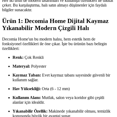
Her iki ürün de modern tasarımları ve kullanışlı özellikleri ile dikkat
çeker. Bu karşılaştırma, halı satın almayı düşünenler için faydalı
bilgiler sunacaktır.
Ürün 1: Decomia Home Dijital Kaymaz
Yıkanabilir Modern Çizgili Halı
Decomia Home'un bu modern halısı, hem estetik hem de
fonksiyonel özellikleri ile öne çıkar. İşte bu ürünün bazı belirgin
özellikleri:
Renk:
Çok Renkli
Materyal:
Polyester
Kaymaz Taban:
Evet kaymaz tabanı sayesinde güvenli bir
kullanım sağlar.
Hav Yüksekliği:
Orta (6 - 12 mm)
Kullanım Alanı:
Mutfak, salon veya koridor gibi çeşitli
alanlar için idealdir.
Yıkanabilir Özellik:
Makinede yıkanabilir olması, temizlik
konusunda büyük bir avantaj sunar.