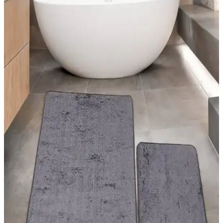
Halı ve kilimler, ev dekorasyonunda estetik ve fonksiyonel
unsurlardır. Doğru seçimler, yaşam alanlarınızı şık ve kullanışlı kılar.
Güncel trendler ve pratik önerilerle evinizi yenileyin.
Estetik ve Pratik Halı Dekorasyon Teknikleri İçin
Güncel Uygulama Yöntemleri ve Malzeme
Seçenekleri
Halıların dekorasyondaki önemi, renk ve doku uyumu, uygulama
teknikleri ve malzeme seçimleriyle mekanlara estetik ve
fonksiyonellik kazandırma yolları anlatılıyor.
Yatak Odası Dekorasyonunda Modern Halı
Modelleri ve Uygun Seçim İpuçları
Yatak odası dekorasyonunda modern halıların özellikleri, renk ve
desen uyumu, kullanım önerileri ve seçim ipuçlarıyla şık ve
fonksiyonel alanlar yaratın.
Halise Home Halı: Kaliteli ve Estetik Halı
Seçenekleri ile Mekânlarınızı Güzelleştirin
Halise Home Halı, çeşitli desen ve renk seçenekleriyle dayanıklı ve