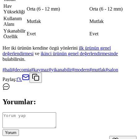
Hav
Orta (6 - 12 mm)
Orta (6 - 12 mm)
Yüksekliği
Kullanım
Mutfak
Mutfak
Alanı
Yıkanabilir
Evet
Evet
Özellik
Her iki ürünün kendine özgü yönlerini
ilk ürünün genel
değerlendirmesi
ve
ikinci ürünün genel değerlendirmesinde
bulabilirsin.
#
hali
#
decomia
#
kaymaz
#
yikanabilir
#
modern
#
mutfak
#
salon
Paylaş:
f
𝕏
Yorumlar:
Yorum