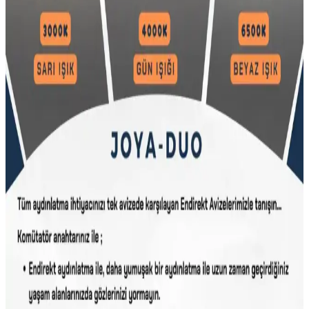
Burenze ve Legacy Rings Modern LED Avize
Karşılaştırması ve Özellikleri
İki farklı modern LED avizeyi karşılaştırıyoruz. Burenze tekli sarkıt
ve Legacy Rings modellerinin malzeme, boyut, güç ve kullanıcı
memnuniyetleri detaylı analiz edilerek, kullanım alanlarına uygunluk
ve dayanıklılık değerlendirilmiştir.
Modern Mekanlar İçin Şık Tekli LED Avize
Aydınlatma Çözümleri ve Özellikleri
Modern iç mekanlarda şıklık ve enerji tasarrufu sağlayan tekli LED
avize modellerinin özellikleri, kullanım alanları ve seçim kriterleri
hakkında detaylı bilgi.
Artı Ay<dı>nlatma Papatya Plafonyer Ledli Avize:
Modern Tasarım ve Fonksiyonellik
Papatya Plafonyer Ledli Avize, modern tasarımı ve enerji verimli
LED teknolojisiyle yaşam alanlarınıza şıklık katarken,
fonksiyonelliğiyle de öne çıkar.
Luxor 60 cm Kumandalı Modern LED Aydınlatma