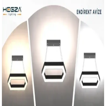
Eray Aydınlatma 2002-2 Beyaz LED Avize: Modern
Tasarım ve Yüksek Performanslı Aydınlatma
Çözümü
Eray Aydınlatma 2002-2 modeli, modern tasarımı, yüksek ışık çıkışı
ve ayarlanabilir yüksekliğiyle geniş alanlara uygun, dayanıklı ve
estetik LED avizedir.
Modern LED Avize Dekorasyon Çözümleri ile İç
Mekanlara Şıklık Katın
Modern LED avize çözümleri, estetik ve fonksiyonelliği bir araya
getirerek iç mekanlara şıklık kazandırır. Enerji tasarrufu ve çeşitli
tasarım seçenekleriyle yaşam alanlarınızı yenileyin.
Artı Aydınlatma Papatya LED Avize ile TT306-
TPL-SR LED Avize Özellikleri Karşılaştırması
Bu karşılaştırma, Artı Aydınlatma Papatya LED Avize ile TT
Aydınlatma TT306-TPL-SR LED Avize modellerinin malzeme,
boyut, ışık yönü, renk modu ve güç gibi kriterler üzerinden
performans farklarını özetler; montaj ve kullanım önerileri içerir.