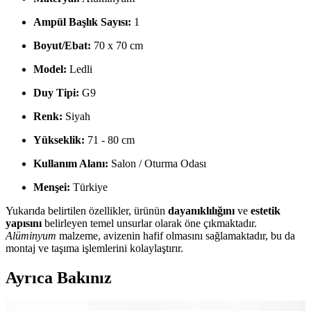
Ampül Başlık Sayısı:
1
Boyut/Ebat:
70 x 70 cm
Model:
Ledli
Duy Tipi:
G9
Renk:
Siyah
Yükseklik:
71 - 80 cm
Kullanım Alanı:
Salon / Oturma Odası
Menşei:
Türkiye
Yukarıda belirtilen özellikler, ürünün
dayanıklılığını
ve
estetik
yapısını
belirleyen temel unsurlar olarak öne çıkmaktadır.
Alüminyum
malzeme, avizenin hafif olmasını sağlamaktadır, bu da
montaj ve taşıma işlemlerini kolaylaştırır.
Ayrıca Bakınız