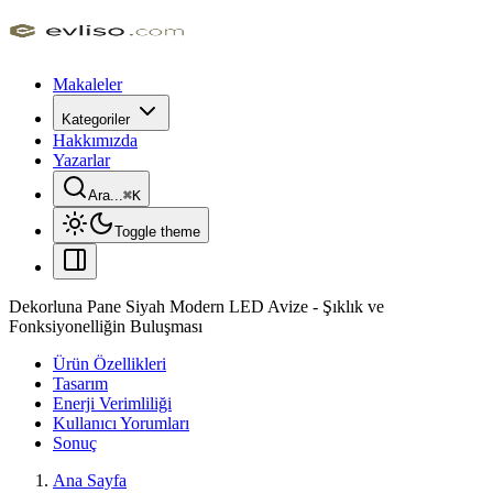
Makaleler
Kategoriler
Hakkımızda
Yazarlar
Ara...
⌘
K
Toggle theme
Dekorluna Pane Siyah Modern LED Avize - Şıklık ve
Fonksiyonelliğin Buluşması
Ürün Özellikleri
Tasarım
Enerji Verimliliği
Kullanıcı Yorumları
Sonuç
Ana Sayfa