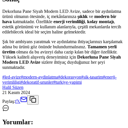
Dekorluna Pane Siyah Modern LED Avize, sadece bir aydınlatma
ürünü olmanın ötesinde, iç mekânlarınıza
şıklık
ve
modern bir
hava
katmaktadır. Özellikle
enerji verimliliği
,
kolay montajı
,
estetik görünümü ve kullanım alanlarıyla, çeşitli mekanlarda tercih
edilebilecek ideal bir seçim haline gelmektedir.
Şık bir ambiyans yaratmak ve aydınlatma ihtiyaçlarınızı karşılamak
adına bu ürünü göz önünde bulundurmalısınız.
Tamamen yerli
üretim
olması da bu avizeyi daha cazip kılan bir diğer özelliktir.
Yüksek kaliteli alışveriş deneyiminiz için
Dekorluna Pane Siyah
Modern LED Avize
sizlere ihtiyaç duyduğunuz her şeyi
sunmaktadır.
#
led-avize
#
modern-aydinlatma
#
dekorasyon
#
sik-tasarim
#
enerji-
verimliligi
#
dekoratif-urunler
#
turkiye-yapimi
Halil Süzen
21 Kasım 2024
Paylaş:
f
𝕏
Yorumlar: