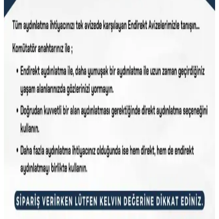
avize modellerinin özellikleri, kullanım alanları ve seçim kriterleri
hakkında detaylı bilgi.
Artı Ay<dı>nlatma Papatya Plafonyer Ledli Avize:
Modern Tasarım ve Fonksiyonellik
Papatya Plafonyer Ledli Avize, modern tasarımı ve enerji verimli
LED teknolojisiyle yaşam alanlarınıza şıklık katarken,
fonksiyonelliğiyle de öne çıkar.
Luxor 60 cm Kumandalı Modern LED Aydınlatma
Tavsiye ve Özellikleri
Luxor 60 cm kumandalı LED avize, çok renkli ışık seçenekleri ve
şık tasarımıyla geniş alanlara uygun, enerji tasarruflu ve kullanışlı bir
modern aydınlatma çözümüdür.
Hegza Lighting ile Modern ve Şık İç ve Dış Mekân
Aydınlatma Çözümleri
Hegza Lighting, modern LED avize ve aydınlatma ürünleriyle iç ve
dış mekânlara şıklık katarken fonksiyonelliği de ön plana çıkarıyor.
Uzun ömürlü ve estetik çözümler sunar.