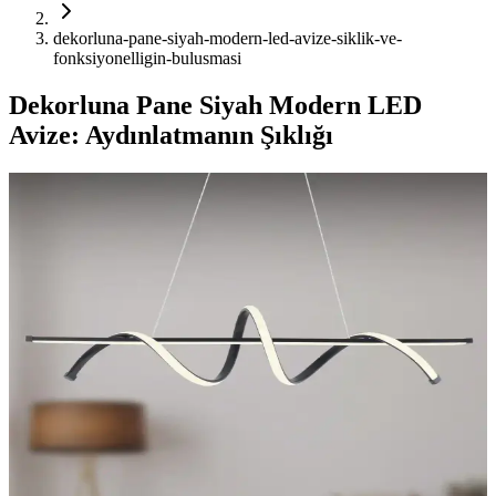
dekorluna-pane-siyah-modern-led-avize-siklik-ve-
fonksiyonelligin-bulusmasi
Dekorluna Pane Siyah Modern LED
Avize: Aydınlatmanın Şıklığı