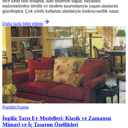
İnce uzun raflı dolaplar, alan tasarrufu sağlar, dayanıklı
malzemelerden üretilir ve modern tasarımlarıyla yaşam alanlarını
güzelleştirir. Çok yönlü kullanım alanlarıyla fonksiyonellik sunar.
Daha fazla bilgi edinin
Popüler
Arama
İngiliz Tarzı Ev Modelleri: Klasik ve Zamansız
Mimari ve İç Tasarım Özellikleri