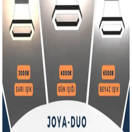
getirerek iç mekanlara şıklık kazandırır. Enerji tasarrufu ve çeşitli
tasarım seçenekleriyle yaşam alanlarınızı yenileyin.
Artı Aydınlatma Papatya LED Avize ile TT306-
TPL-SR LED Avize Özellikleri Karşılaştırması
Bu karşılaştırma, Artı Aydınlatma Papatya LED Avize ile TT
Aydınlatma TT306-TPL-SR LED Avize modellerinin malzeme,
boyut, ışık yönü, renk modu ve güç gibi kriterler üzerinden
performans farklarını özetler; montaj ve kullanım önerileri içerir.
Burenze ve Legacy Rings Modern LED Avize
Karşılaştırması ve Özellikleri
İki farklı modern LED avizeyi karşılaştırıyoruz. Burenze tekli sarkıt
ve Legacy Rings modellerinin malzeme, boyut, güç ve kullanıcı
memnuniyetleri detaylı analiz edilerek, kullanım alanlarına uygunluk
ve dayanıklılık değerlendirilmiştir.
Modern Mekanlar İçin Şık Tekli LED Avize
Aydınlatma Çözümleri ve Özellikleri
Modern iç mekanlarda şıklık ve enerji tasarrufu sağlayan tekli LED