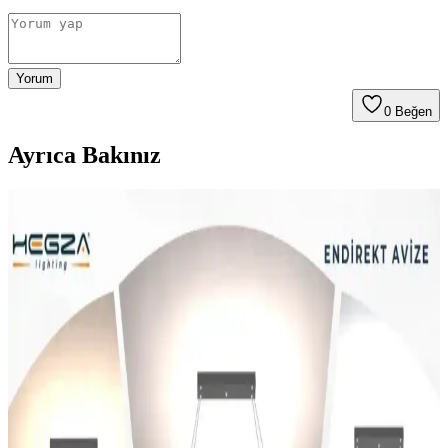
Yorum
0
Beğen
Ayrıca Bakınız
Eray Aydınlatma 2002-2 Beyaz LED Avize: Modern
Tasarım ve Yüksek Performanslı Aydınlatma
Çözümü
Eray Aydınlatma 2002-2 modeli, modern tasarımı, yüksek ışık çıkışı
ve ayarlanabilir yüksekliğiyle geniş alanlara uygun, dayanıklı ve
estetik LED avizedir.
Modern LED Avize Dekorasyon Çözümleri ile İç
Mekanlara Şıklık Katın
Modern LED avize çözümleri, estetik ve fonksiyonelliği bir araya