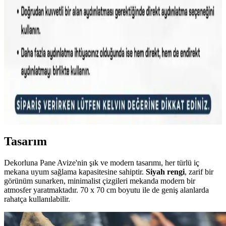
Tavsiye ve Özellikleri
Luxor 60 cm kumandalı LED avize, çok renkli ışık seçenekleri ve
şık tasarımıyla geniş alanlara uygun, enerji tasarruflu ve kullanışlı bir
modern aydınlatma çözümüdür.
Hegza Lighting ile Modern ve Şık İç ve Dış Mekân
Aydınlatma Çözümleri
Hegza Lighting, modern LED avize ve aydınlatma ürünleriyle iç ve
dış mekânlara şıklık katarken fonksiyonelliği de ön plana çıkarıyor.
Uzun ömürlü ve estetik çözümler sunar.
Tasarım
Dekorluna Pane Avize'nin şık ve modern tasarımı, her türlü iç
mekana uyum sağlama kapasitesine sahiptir.
Siyah rengi
, zarif bir
görünüm sunarken, minimalist çizgileri mekanda modern bir
atmosfer yaratmaktadır. 70 x 70 cm boyutu ile de geniş alanlarda
rahatça kullanılabilir.