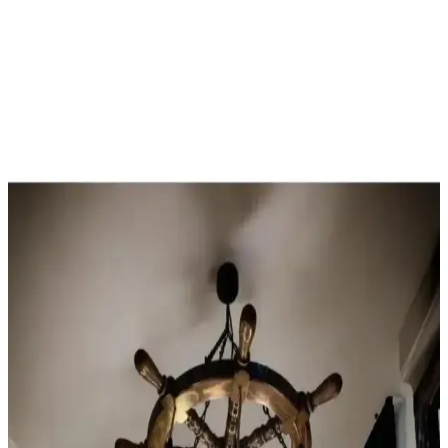
araya getirerek mekanlara denizcilik atmosferi katıyor. Modern LED
teknolojisi ve dekoratif unsurlarla zenginleştirilen bu tasarımlar, lüks
yatlar ve temalı alanlarda öne çıkıyor.
Tekne Kullanımı İçin Su Aktarma Pompaları
Özellikleri ve Bakım İpuçları
Teknede su aktarma pompaları, dayanıklı tasarımı ve bakım
ipuçlarıyla suyun güvenli ve verimli aktarımını sağlar. Doğru model
seçimi ve düzenli bakım ile performansı artırın.
Modern Deniz Temalı Avize Aydınlatması ile
Mekânlarınıza Ferah ve Şık Atmosfer Katın
Deniz temalı modern avizeler, motif ve malzeme seçimleriyle
mekanlara özgünlük ve şıklık kazandırır, deniz havası ve hareketi
yansıtarak ferah bir atmosfer sağlar.
Modern Gemi Dümeni Avize Dekorasyonu ile
Denizcilik Temalı Mekanlara Şıklık Katın
Gemi dümeni avize, denizcilik temasıyla dekorasyon yapmayı tercih
edenler için estetik ve fonksiyonel seçenekler sunar. Modern ve