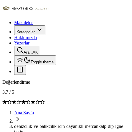
Makaleler
Kategoriler
Hakkımızda
Yazarlar
Ara...
⌘
K
Toggle theme
Değerlendirme
3.7
/
5
Ana Sayfa
denizcilik-ve-balikcilik-icin-dayanikli-mercankalp-dip-igne-
takimi