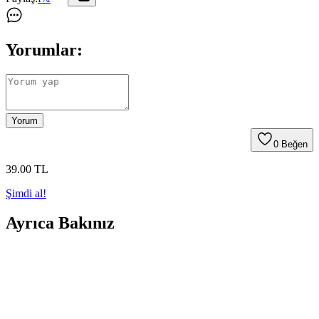
Yorumlar:
Yorum
0
Beğen
39
.00
TL
Şimdi al!
Ayrıca Bakınız
Deniz Temalı Gemi Dümensiz Aynlatma Tasarımı ve
Uygulama Trendleri
Deniz temalı gemi aynlatma sistemleri, estetik ve fonksiyonelliği bir