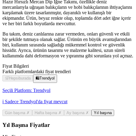
Hazır Hırsızlı Mercan Dip Iğne Takımı, özellikle deniz
mercanlarıyla uğraşan balıkçıların ve hobi balıkçılarının ihtiyaçlarını
karşılamak üzere tasarlanmıştır, dayanıklı ve kullanışlı bir
ekipmandır. Ürün, beyaz renkte olup, toplamda dört adet iğne içerir
ve her biri farklı boyutlarda mevcuttur.
Bu takım, deniz canlılarına zarar vermeden, onları güvenli ve etkili
bir şekilde tutmaya olanak sağlar. Ürünün en büyük avantajlarından
biri, kullanım sırasında sağladığı mükemmel kontrol ve güvenlik
hissidir. Ayrıca, ürünün tasarımı ve malzeme kalitesi, uzun süreli
kullanımda dahi deformasyon ve yıpranma gibi sorunlara yol açmaz.
Fiyat Bilgileri
Farklı platformlardaki fiyat trendleri
🛒
Hepsiburada
🛍️
Trendyol
Seçili Platform:
Trendyol
ℹ️ Sadece Trendyol'da fiyat mevcut
Gün başına
✗
Hafta başına
✗
Ay başına
✗
Yıl başına
Yıl Başına Fiyatlar