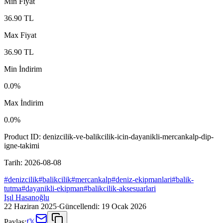
Min Fiyat
36.90
TL
Max Fiyat
36.90
TL
Min İndirim
0.0
%
Max İndirim
0.0
%
Product ID:
denizcilik-ve-balikcilik-icin-dayanikli-mercankalp-dip-
igne-takimi
Tarih:
2026-08-08
#
denizcilik
#
balikcilik
#
mercankalp
#
deniz-ekipmanlari
#
balik-
tutma
#
dayanikli-ekipman
#
balikcilik-aksesuarlari
Işıl Hasanoğlu
22 Haziran 2025
·
Güncellendi:
19 Ocak 2026
Paylaş:
f
𝕏