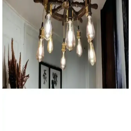
klasik tasarımlarla iç mekanlara özgünlük katın.
Deniz Atmosferi Temalı Gemi Düzeni Avize ile
Mekanlara Denizcilik Ruhu Katın
Deniz atmosferi ve gemi dümeni avize, iç mekanlara ferahlık ve
denizcilik ruhu katar. Metal, cam ve ahşap malzemelerle tasarlanmış
bu avizeler, dekorasyonda özgünlük sağlar.
Su Aktarma Pompaları: Hidrofor ve Tekne
Bağlantısında Temel Bilgiler ve Kullanım İpuçları
Su aktarma pompaları, hidrofor ve tekne sistemlerinde suyun
güvenli ve verimli taşınmasını sağlar. Doğru seçim ve düzenli bakım
ile sistem ömrü uzar, performans artar.
Motul Suzuki Marine Gear Oil SAE 90: Denizcilik
İçin Güçlü ve Güvenilir Dişli Yağı
Motul Suzuki Marine Gear Oil SAE 90, deniz motorları için
tasarlanmış yüksek kaliteli dişli yağıdır. Yüksek sıcaklıklarda bile
koruma sağlar, aşınmayı önler ve deniz ortamında korozyonu
engeller, motor ömrünü uzatır.