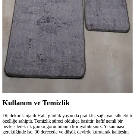
hale getirir.
Halı ve Kilim Seçimiyle Estetik ve Fonksiyonel İç
Mekan Dekorasyonu Rehberi
Halı ve kilimler, iç mekanlara sıcaklık ve karakter katar. Malzeme,
desen ve kullanım alanlarına göre doğru seçim yaparak yaşam
alanlarınızı estetik ve fonksiyonel hale getirin.
Banyo Güvenliği ve Estetiği İçin 2'li Paspas Seçimi
ve Bakım İpuçları
Banyo paspasları, kaymaz taban ve su emici özellikleriyle güvenlik
ve hijyen sağlar. 2'li modeller, estetik ve fonksiyonellik sunar,
düzenli bakım önemli.
Kullanım ve Temizlik
Dijidekor Janjanlı Halı, günlük yaşamda pratiklik sağlayan silinebilir
özelliğe sahiptir. Temizlik süreci oldukça basittir; hafif nemli bir
bezle silerek ilk günkü görünümünü koruyabilirsiniz. Yıkanması
gerektiğinde ise, 30 derecede ve düşük devirde kurutarak kalitesini