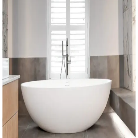
Bella halılar, çeşitli tasarım ve malzeme seçenekleriyle iç mekânlara
estetik ve dayanıklılık kazandırır. Kullanım alanlarına uygun bakım
ipuçlarıyla uzun ömür sağlar.
Dekoratif Mavi Halı Örtüsü Seçenekleri ve Ev
Dekorasyonunda Renk Uyumu
Ev dekorasyonunda mavi halı örtüleri, şıklık ve fonksiyonelliği bir
arada sunar. Çeşitli modeller ve renk tonlarıyla mekânlara ferah ve
sıcak atmosferler kazandırır.
Ev Dekorasyonunda Halı ve Kilim Seçimi: Trendler,
Malzemeler ve Pratik Tavsiyeler
Halı ve kilimler, ev dekorasyonunda estetik ve fonksiyonel
unsurlardır. Doğru seçimler, yaşam alanlarınızı şık ve kullanışlı kılar.
Güncel trendler ve pratik önerilerle evinizi yenileyin.
Estetik ve Pratik Halı Dekorasyon Teknikleri İçin
Güncel Uygulama Yöntemleri ve Malzeme
Seçenekleri
Halıların dekorasyondaki önemi, renk ve doku uyumu, uygulama