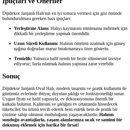
İpuçları ve Öneriler
Dijidekor Janjanlı Halı'nın en iyi sonucu vermesi için göz önünde
bulundurulması gereken bazı ipuçları:
Yerleştirme Alanı:
Halıyı kaymasını minimuma indirmek için
dikkatli bir yerleştirme yapmak önemlidir.
Uzun Süreli Kullanım:
Halının ömrünü uzatmak için güneş
ışığına doğrudan maruz bırakmamaya özen gösterin.
Temizlik:
Yalnızca hafif nemli bir bezle silinmesini tavsiye
ediyoruz; fazla ıslatmak halının yapısına zarar verebilir.
Sonuç
Dijidekor Janjanlı Oval Halı, modern tasarımı ve pratik kullanımı ile
günümüz evlerinde ihtiyaç duyulan şıklığı ve fonksiyonelliği sunar.
Uygun fiyatı ve hafif yapısıyla, ev dekorasyonuna önemli bir
katkıda bulunur. Kalitesini ve şıklığını ev ortamında hissedecek
tüketiciler, bu ürünü tercih ederek hem estetik hem de pratik bir
çözüme sahip olmanın mutluluğunu yaşayacaklardır.
Halının
sunduğu avantajlarla, yaşam alanlarınıza sıcak ve samimi bir
dokunuş eklemek için harika bir fırsat!