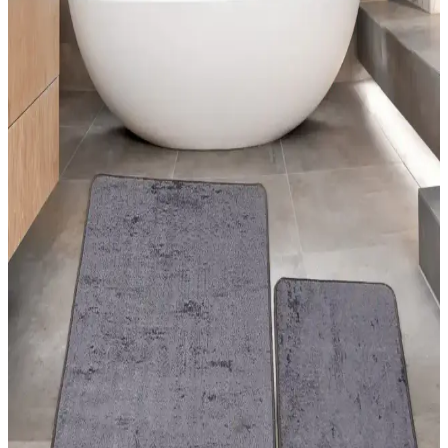
unsurlardır. Doğru seçimler, yaşam alanlarınızı şık ve kullanışlı kılar.
Güncel trendler ve pratik önerilerle evinizi yenileyin.
Estetik ve Pratik Halı Dekorasyon Teknikleri İçin
Güncel Uygulama Yöntemleri ve Malzeme
Seçenekleri
Halıların dekorasyondaki önemi, renk ve doku uyumu, uygulama
teknikleri ve malzeme seçimleriyle mekanlara estetik ve
fonksiyonellik kazandırma yolları anlatılıyor.
Yatak Odası Dekorasyonunda Modern Halı
Modelleri ve Uygun Seçim İpuçları
Yatak odası dekorasyonunda modern halıların özellikleri, renk ve
desen uyumu, kullanım önerileri ve seçim ipuçlarıyla şık ve
fonksiyonel alanlar yaratın.
Halise Home Halı: Kaliteli ve Estetik Halı
Seçenekleri ile Mekânlarınızı Güzelleştirin
Halise Home Halı, çeşitli desen ve renk seçenekleriyle dayanıklı ve
bakım kolay halılar sunarak yaşam alanlarınızı estetik ve konforlu