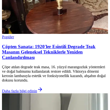
Popüler
Çöpten Sanata: 1920'ler Esintili Degrade Teak
Masanın Geleneksel Tekniklerle Yeniden
Canlandırılması
Çöpe atılan degrade teak masa, 16. yüzyıl marangozluk yöntemleri
ve doğal balmumu kullanılarak restore edildi. Viktorya dönemi
kerosin lambasıyla estetik ve fonksiyonellik kazandı, ahşabın doğal
dokusu korundu.
Daha fazla bilgi edinin