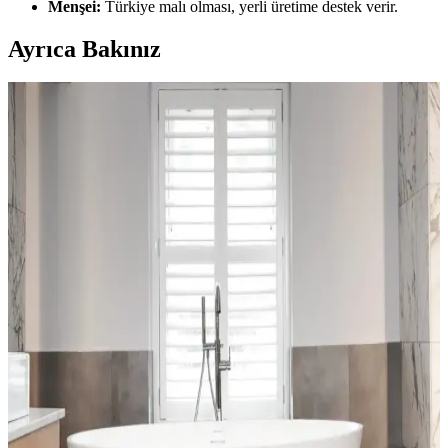
Menşei:
Türkiye malı olması, yerli üretime destek verir.
Ayrıca Bakınız
Bella Halılar: Estetik ve Dayanıklılığıyla İç
Mekânlara Şıklık Katan Çözüm
Bella halılar, çeşitli tasarım ve malzeme seçenekleriyle iç mekânlara
estetik ve dayanıklılık kazandırır. Kullanım alanlarına uygun bakım
ipuçlarıyla uzun ömür sağlar.
Dekoratif Mavi Halı Örtüsü Seçenekleri ve Ev
Dekorasyonunda Renk Uyumu
Ev dekorasyonunda mavi halı örtüleri, şıklık ve fonksiyonelliği bir
arada sunar. Çeşitli modeller ve renk tonlarıyla mekânlara ferah ve
sıcak atmosferler kazandırır.
Ev Dekorasyonunda Halı ve Kilim Seçimi: Trendler,
Malzemeler ve Pratik Tavsiyeler
Halı ve kilimler, ev dekorasyonunda estetik ve fonksiyonel