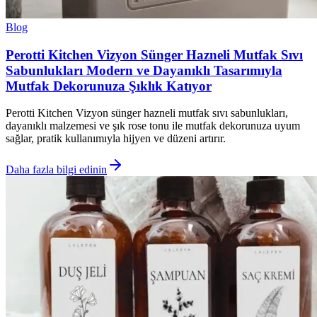
Blog
Perotti Kitchen Vizyon Sünger Hazneli Mutfak Sıvı
Sabunlukları Modern ve Dayanıklı Tasarımıyla
Mutfak Dekorunuza Şıklık Katıyor
Perotti Kitchen Vizyon sünger hazneli mutfak sıvı sabunlukları,
dayanıklı malzemesi ve şık rose tonu ile mutfak dekorunuza uyum
sağlar, pratik kullanımıyla hijyen ve düzeni artırır.
Daha fazla bilgi edinin