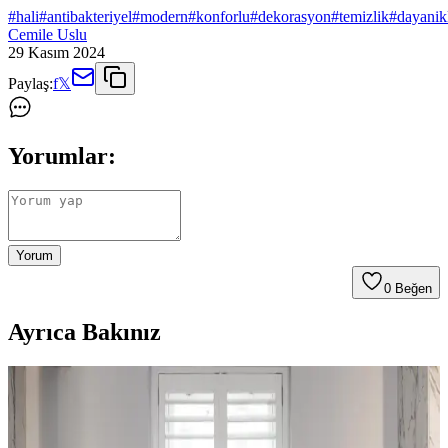
#
hali
#
antibakteriyel
#
modern
#
konforlu
#
dekorasyon
#
temizlik
#
dayanik
Cemile Uslu
29 Kasım 2024
Paylaş:
f
𝕏
Yorumlar:
Yorum
0
Beğen
Ayrıca Bakınız
Bella Halılar: Estetik ve Dayanıklılığıyla İç
Mekânlara Şıklık Katan Çözüm