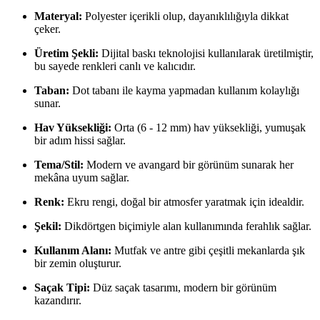
Materyal:
Polyester içerikli olup, dayanıklılığıyla dikkat
çeker.
Üretim Şekli:
Dijital baskı teknolojisi kullanılarak üretilmiştir,
bu sayede renkleri canlı ve kalıcıdır.
Taban:
Dot tabanı ile kayma yapmadan kullanım kolaylığı
sunar.
Hav Yüksekliği:
Orta (6 - 12 mm) hav yüksekliği, yumuşak
bir adım hissi sağlar.
Tema/Stil:
Modern ve avangard bir görünüm sunarak her
mekâna uyum sağlar.
Renk:
Ekru rengi, doğal bir atmosfer yaratmak için idealdir.
Şekil:
Dikdörtgen biçimiyle alan kullanımında ferahlık sağlar.
Kullanım Alanı:
Mutfak ve antre gibi çeşitli mekanlarda şık
bir zemin oluşturur.
Saçak Tipi:
Düz saçak tasarımı, modern bir görünüm
kazandırır.