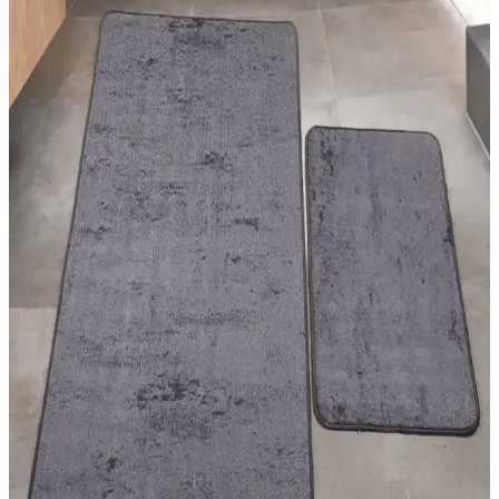
teknikleri ve malzeme seçimleriyle mekanlara estetik ve
fonksiyonellik kazandırma yolları anlatılıyor.
Yatak Odası Dekorasyonunda Modern Halı
Modelleri ve Uygun Seçim İpuçları
Yatak odası dekorasyonunda modern halıların özellikleri, renk ve
desen uyumu, kullanım önerileri ve seçim ipuçlarıyla şık ve
fonksiyonel alanlar yaratın.
Halise Home Halı: Kaliteli ve Estetik Halı
Seçenekleri ile Mekânlarınızı Güzelleştirin
Halise Home Halı, çeşitli desen ve renk seçenekleriyle dayanıklı ve
bakım kolay halılar sunarak yaşam alanlarınızı estetik ve konforlu
hale getirir.
Halı ve Kilim Seçimiyle Estetik ve Fonksiyonel İç
Mekan Dekorasyonu Rehberi
Halı ve kilimler, iç mekanlara sıcaklık ve karakter katar. Malzeme,
desen ve kullanım alanlarına göre doğru seçim yaparak yaşam
alanlarınızı estetik ve fonksiyonel hale getirin.