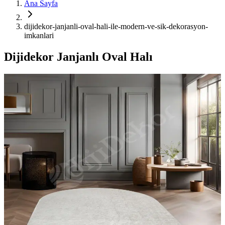
Ana Sayfa
dijidekor-janjanli-oval-hali-ile-modern-ve-sik-dekorasyon-
imkanlari
Dijidekor Janjanlı Oval Halı