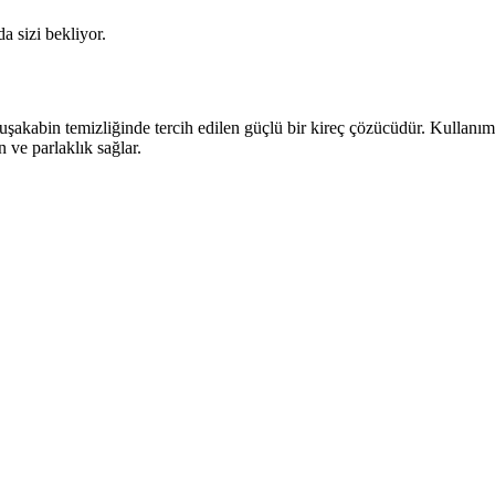
da sizi bekliyor.
şakabin temizliğinde tercih edilen güçlü bir kireç çözücüdür. Kullanım k
 ve parlaklık sağlar.
tırması ve Kullanım Özellikleri
tasarruf özellikleriyle öne çıkıyor. Dayanıklılık, kullanım kolaylığı ve
rformans Üzerindeki Etkileri
 önleyerek performansı artırır, enerji tasarrufu sağlar ve makine ömrünü 