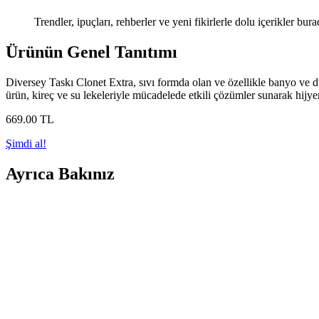
Trendler, ipuçları, rehberler ve yeni fikirlerle dolu içerikler bura
Ürünün Genel Tanıtımı
Diversey Taskı Clonet Extra, sıvı formda olan ve özellikle banyo ve du
ürün, kireç ve su lekeleriyle mücadelede etkili çözümler sunarak hijyen
669
.00
TL
Şimdi al!
Ayrıca Bakınız
İki Fonksiyonlu Renkli Su Musluk Başlıkları Karşılaş
Checkmate ve Evim Shopping'in su musluk başlıkları, fonksiyonellik ve 
Calgon’un Çamaşır Makinesi Temizliğinde Rolü ve Pe
Calgon ürünleri, çamaşır makinelerinde mineral ve kireç birikintilerini