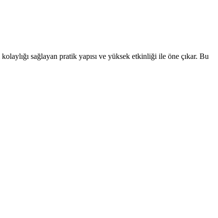
olaylığı sağlayan pratik yapısı ve yüksek etkinliği ile öne çıkar. Bu
 tasarım açısından detaylı karşılaştırma burada.
uzatır.