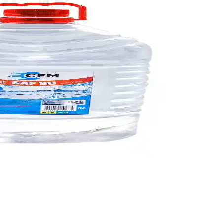
e mineral kalıntılarını giderir, güvenle kullanılır.
 netlik ve şeffaflık sağlar.
tetiğini koruyabilir ve güvenli temizlik sağlayabilirsiniz.
mizleme işlemleri basıncı artırabilir.
, kolay kullanımla zaman tasarrufu sunar.
lar.