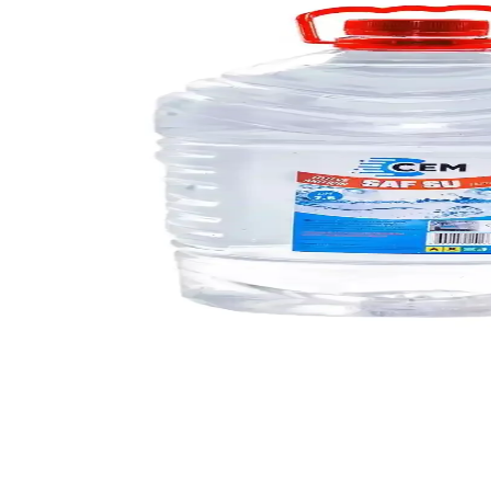
Sirkeli Temizleyiciler: Doğal ve Güvenilir Temizlik 
Sirkeli temizleyiciler, doğal içerikleri ve çok yönlü kullanımıyla çevre v
Auto Glym Cam Yenileme Cilasının Özellikleri ve Ku
Auto Glym Car Glass Polish, iç ve dış cam yüzeyleri temizler, parlaklık
Edde Araba Kireç ve Beton Suyu Sökücü Temizleyici 
Edde Araba Temizleyici, beton suyu ve harç lekelerini hızla çözen profe
Musluk Suyunda Düşük Basınç Sorunları ve Etkili 
Musluklarda sıcak su basıncının düşmesi genellikle vana parçacıkları, a
Genel Markalar Oto Cam Kireç Sökücü: Güçlü ve Gü
Genel Markalar'ın oto cam kireç sökücüsü, güçlü formülüyle camlardaki
Cem Car Care Saf Su 10 Litre Avantaj Paketi Otomo
Cem Car Care'in 10 litrelik saf su paketi, otomotiv ve ev bakımında kul