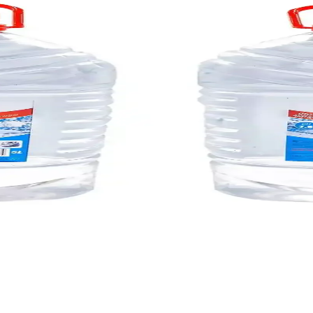
Çözümünün Temel Özellikleri
e sağlık dostu temizlik alternatifidir. Asit içeriği sayesinde dezenfekte v
llanım Rehberi
 kazandırır ve yağmurda görüşü iyileştirir. Hafif kullanımla camlarınızda
İncelemesi ve Kullanım Rehberi
syonel bir üründür. Kullanım talimatlarına dikkat edilerek, aracınızın es
Çözüm Yöntemleri
eratör tıkanıklığı ve kartuş sorunlarından kaynaklanır. Doğru tespit ve te
venilir Temizlik Çözümü
 inatçı kireçleri hızla çözer, yüzeylere zarar vermeden parlaklık sağlar
tiv ve Ev Bakımında Güvenilir Çözüm
lanılır, tortu ve mineral kalıntılarını önler, uzun ömürlü performans sağ