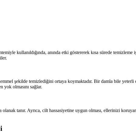
öntemiyle kullanıldığında, anında etki göstererek kısa sürede temizleme
ler.
mükemmel şekilde temizlediğini ortaya koymaktadır. Bir damla bile yeter
men yok olmasını sağlar.
olanak tanır. Ayrıca, cilt hassasiyetine uygun olması, ellerinizi koruy
i