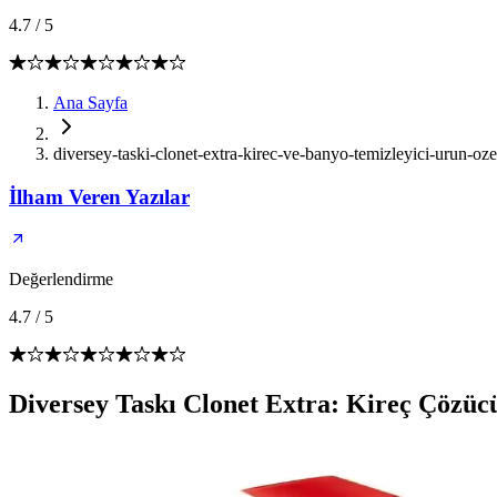
4.7
/
5
Ana Sayfa
diversey-taski-clonet-extra-kirec-ve-banyo-temizleyici-urun-ozel
İlham Veren Yazılar
Değerlendirme
4.7
/
5
Diversey Taskı Clonet Extra: Kireç Çözüc