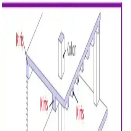
Duşta Siyah Küf Sorunu: Temizlik, Önlemler ve
Fayansların Durumu Hakkında Bilgi
Duşta siyah küf genellikle silikon derzlerde oluşur ve doğru
temizlikle giderilebilir. Fayansların sökülmesi ancak su hasarı varsa
gereklidir. Düzenli bakım ve havalandırma önemlidir.
Garaj Duvarları ve Tavanlarının Boyanması:
Estetik ve Koruyucu Yaklaşımlar
Garaj duvarları ve tavanlarının boyanması, mekânın aydınlık, temiz
ve dayanıklı olmasını sağlar. Doğru yüzey hazırlığı ve boya seçimi
ile garajınız daha kullanışlı hale gelir.
Halıdaki Nemlenmenin Nedenleri ve Etkili Çözüm
Yöntemleri Üzerine Detaylı İnceleme
Halıdaki nemlenme genellikle dış cephe çatlakları, tesisat sorunları
veya yalıtım eksikliklerinden kaynaklanır. Termal kamera ve
profesyonel incelemelerle sorun tespit edilip, etkili çözümler
uygulanabilir.