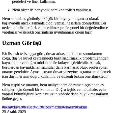
perdeleri ve liner kullanımı.
Nem ölçer ile periyodik nem kontrolleri yapılması.
Nem sorunları, görünüşte küçük bir boya yumuşaması olarak
başlayabilir ancak zamanla ciddi yapısal hasarlara dönüşebilir. Bu
nedenle, belirtiler fark edilir edilmez profesyonel bir değerlendirme
yapılması ve gerekli onarımların uygulanması önem taşır.
Uzman Görüşü
Bir lisanslı tesisatçıya göre, duvar arkasındaki nem sorunlarının
çoğu, duş ve küvet çevresindeki basit sızdırmazlık problemlerinden
kaynaklanır ve doğru müdahale ile kolayca çözülebilir. Ancak,
borulardan kaynaklanan sızıntılar daha karmaşık olup, profesyonel
onarım gerektirir. Ayrıca, suyun duvar yüzeyine sıçramasını önlemek
için duş liner'ının doğru kullanımı ve düzenli bakım önerilmektedir.
Nem tespiti ve onarımı, hem maliyet hem de zaman açısından ev
sahipleri için önemli bir konudur. Doğru teşhis ve müdahale, evin
yapısal bütünlüğünü korur ve uzun vadede daha büyük masrafların
önüne geçer.
#
nem
#
duvar
#
tesisat
#
kuf
#
sizdirmazlik
#
onarim
#
bakim
25 Aralık 2025