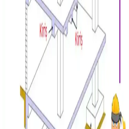
ile garajınız daha kullanışlı hale gelir.
Halıdaki Nemlenmenin Nedenleri ve Etkili Çözüm
Yöntemleri Üzerine Detaylı İnceleme
Halıdaki nemlenme genellikle dış cephe çatlakları, tesisat sorunları
veya yalıtım eksikliklerinden kaynaklanır. Termal kamera ve
profesyonel incelemelerle sorun tespit edilip, etkili çözümler
uygulanabilir.
Çöl Ortamında Masif Tik Ahşap Mobilyaların
Çatlama Nedenleri ve Koruma Yöntemleri
Masif tik ahşap mobilyalar, tropikal nemden kuru çöl ortamına
geçişte nem kaybı nedeniyle çatlar. Doğru kurutma, montaj ve
iklime alıştırma yöntemleri çatlamayı önler.
Alt Döşeme Lekeleri: Nem, Yapısal Sağlamlık ve
Onarım Yöntemleri Hakkında Bilgi
Alt döşeme lekeleri her zaman yapısal sorun anlamına gelmez. Nem
ölçümü, sağlamlık testleri ve esneme kontrolü ile durum
değerlendirilir. Hasarlı bölgeler değiştirilir, astar kullanımı leke ve