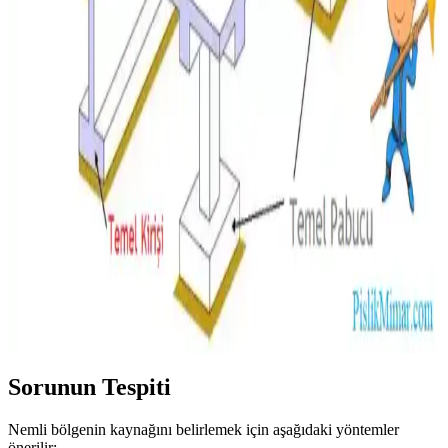
kokuları önler.
Evde Küf Problemi: Nem Kontrolü, Temizlik
Yöntemleri ve Profesyonel Destek
Evde küf oluşumunun temel nedeni yüksek nem ve yetersiz
havalandırmadır. Doğru temizlik yöntemleri, koruyucu ekipman
kullanımı ve profesyonel destekle küf sorunları önlenebilir ve
giderilebilir.
Alt Döşeme ve Kiriş Çürüğü Onarım Maliyetleri:
Fiyat Farklarının Nedenleri ve Değerlendirme
Kriterleri
Alt döşeme ve kiriş çürüğü onarım maliyetleri, hasarın büyüklüğü,
onarım kapsamı, kullanılan yöntemler ve malzemeler gibi faktörlere
bağlı olarak değişir. Doğru değerlendirme yapılarak kalıcı çözümler
sağlanabilir.
Sorunun Tespiti
Nemli bölgenin kaynağını belirlemek için aşağıdaki yöntemler
önerilir: