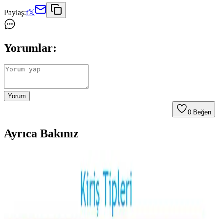
Paylaş:
f
𝕏
Yorumlar:
Yorum
0
Beğen
Ayrıca Bakınız
Kereste Nem İçeriği ve Kurutma Standartları: İnce
İşçilik İçin Kritik Bilgiler
Kereste nem içeriği, dayanıklılık ve işlenebilirlik açısından kritik
öneme sahiptir. Doğru kurutma teknikleri, nem ölçümü ve bölgesel
iklim koşulları, kaliteli ince işçilik için gereklidir.