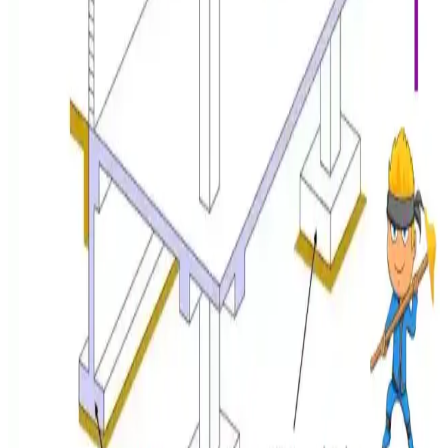
Çöl Ortamında Masif Tik Ahşap Mobilyaların
Çatlama Nedenleri ve Koruma Yöntemleri
Masif tik ahşap mobilyalar, tropikal nemden kuru çöl ortamına
geçişte nem kaybı nedeniyle çatlar. Doğru kurutma, montaj ve
iklime alıştırma yöntemleri çatlamayı önler.
Alt Döşeme Lekeleri: Nem, Yapısal Sağlamlık ve
Onarım Yöntemleri Hakkında Bilgi
Alt döşeme lekeleri her zaman yapısal sorun anlamına gelmez. Nem
ölçümü, sağlamlık testleri ve esneme kontrolü ile durum
değerlendirilir. Hasarlı bölgeler değiştirilir, astar kullanımı leke ve
kokuları önler.
Evde Küf Problemi: Nem Kontrolü, Temizlik
Yöntemleri ve Profesyonel Destek
Evde küf oluşumunun temel nedeni yüksek nem ve yetersiz
havalandırmadır. Doğru temizlik yöntemleri, koruyucu ekipman
kullanımı ve profesyonel destekle küf sorunları önlenebilir ve
giderilebilir.
Alt Döşeme ve Kiriş Çürüğü Onarım Maliyetleri: