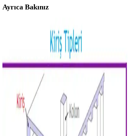
Ayrıca Bakınız
Kereste Nem İçeriği ve Kurutma Standartları: İnce
İşçilik İçin Kritik Bilgiler
Kereste nem içeriği, dayanıklılık ve işlenebilirlik açısından kritik
öneme sahiptir. Doğru kurutma teknikleri, nem ölçümü ve bölgesel
iklim koşulları, kaliteli ince işçilik için gereklidir.
Duşta Siyah Küf Sorunu: Temizlik, Önlemler ve
Fayansların Durumu Hakkında Bilgi
Duşta siyah küf genellikle silikon derzlerde oluşur ve doğru
temizlikle giderilebilir. Fayansların sökülmesi ancak su hasarı varsa
gereklidir. Düzenli bakım ve havalandırma önemlidir.
Garaj Duvarları ve Tavanlarının Boyanması:
Estetik ve Koruyucu Yaklaşımlar
Garaj duvarları ve tavanlarının boyanması, mekânın aydınlık, temiz
ve dayanıklı olmasını sağlar. Doğru yüzey hazırlığı ve boya seçimi