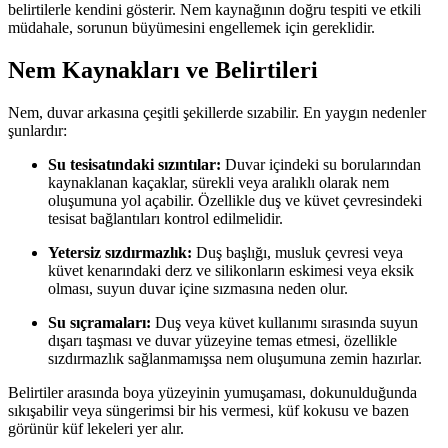
belirtilerle kendini gösterir. Nem kaynağının doğru tespiti ve etkili
müdahale, sorunun büyümesini engellemek için gereklidir.
Nem Kaynakları ve Belirtileri
Nem, duvar arkasına çeşitli şekillerde sızabilir. En yaygın nedenler
şunlardır:
Su tesisatındaki sızıntılar:
Duvar içindeki su borularından
kaynaklanan kaçaklar, sürekli veya aralıklı olarak nem
oluşumuna yol açabilir. Özellikle duş ve küvet çevresindeki
tesisat bağlantıları kontrol edilmelidir.
Yetersiz sızdırmazlık:
Duş başlığı, musluk çevresi veya
küvet kenarındaki derz ve silikonların eskimesi veya eksik
olması, suyun duvar içine sızmasına neden olur.
Su sıçramaları:
Duş veya küvet kullanımı sırasında suyun
dışarı taşması ve duvar yüzeyine temas etmesi, özellikle
sızdırmazlık sağlanmamışsa nem oluşumuna zemin hazırlar.
Belirtiler arasında boya yüzeyinin yumuşaması, dokunulduğunda
sıkışabilir veya süngerimsi bir his vermesi, küf kokusu ve bazen
görünür küf lekeleri yer alır.