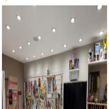
Garaj Duvarları ve Tavanlarının Boyanması:
Estetik ve Koruyucu Yaklaşımlar
Garaj duvarları ve tavanlarının boyanması, mekânın aydınlık, temiz
ve dayanıklı olmasını sağlar. Doğru yüzey hazırlığı ve boya seçimi
ile garajınız daha kullanışlı hale gelir.
Evde Basit ve Etkili İyileştirmelerle Konfor ve Enerji
Verimliliği Artırma Yöntemleri
Evde yapılan basit iyileştirmelerle aydınlatma, yalıtım, akıllı
teknolojiler ve estetik düzenlemeler sayesinde konfor ve enerji
verimliliği artırılabilir. Bu yöntemler yaşam alanlarını daha
fonksiyonel ve estetik kılar.
Evde Tırmanma Duvarı İnşası: Malzeme, Tasarım
ve Güvenlik Detaylarıyla Pratik Rehber
Evde tırmanma duvarı inşası, huş kontrplak ve t-nut kullanımıyla
sağlamlaştırılır. Metal karkaslarda ahşap destek önerilir. LED
aydınlatma estetik katarken, güvenlik için vantilatör kaldırılır ve mat