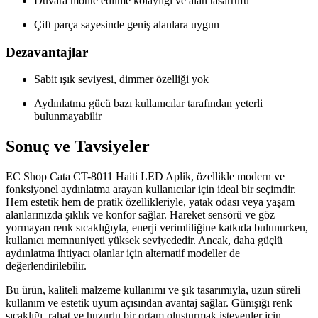
Duvara monte edilme kolaylığı ve alan tasarrufu
Çift parça sayesinde geniş alanlara uygun
Dezavantajlar
Sabit ışık seviyesi, dimmer özelliği yok
Aydınlatma gücü bazı kullanıcılar tarafından yeterli
bulunmayabilir
Sonuç ve Tavsiyeler
EC Shop Cata CT-8011 Haiti LED Aplik, özellikle modern ve
fonksiyonel aydınlatma arayan kullanıcılar için ideal bir seçimdir.
Hem estetik hem de pratik özellikleriyle, yatak odası veya yaşam
alanlarınızda şıklık ve konfor sağlar. Hareket sensörü ve göz
yormayan renk sıcaklığıyla, enerji verimliliğine katkıda bulunurken,
kullanıcı memnuniyeti yüksek seviyededir. Ancak, daha güçlü
aydınlatma ihtiyacı olanlar için alternatif modeller de
değerlendirilebilir.
Bu ürün, kaliteli malzeme kullanımı ve şık tasarımıyla, uzun süreli
kullanım ve estetik uyum açısından avantaj sağlar. Günışığı renk
sıcaklığı, rahat ve huzurlu bir ortam oluşturmak isteyenler için