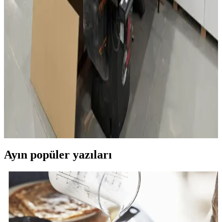
IKEA Abajur Başlıkları: Fonksiyonellik ve Estetiğin
Uyumuyla Dekorasyonunuzu Zenginleştirin
IKEA abajur başlıkları, fonksiyonellik ve estetiği bir araya getirerek
farklı dekorasyonlara uygun çözümler sunar. Dayanıklı, şık ve kolay
kullanılabilir modellerle yaşam alanlarınızı aydınlatın.
Ahşap Atölyelerinde Toz Temizliği, Çoklu Router
Masaları ve Düzenin İş Verimliliğine Etkisi
Ahşap atölyelerinde toz temizliği ekipman ömrünü uzatırken, çoklu
router masaları iş akışını hızlandırır. Düzen ve aydınlatma ise
çalışma kalitesini artırır ve sağlıklı ortam sağlar.
Ayın popüler yazıları