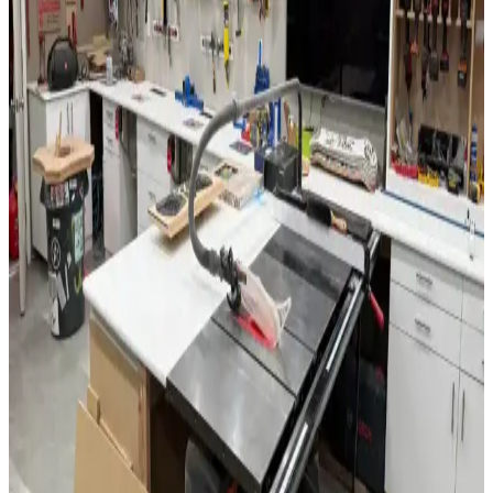
kullanılır.
Morado (Bolivyan Gül Ağacı) ile Waterfall Ahşap
Kenar İşleme Projesi Detayları
Morado ağacının sertliği ve yoğunluğuyla Waterfall kenar işleme
tekniği birleştirilerek estetik ve dayanıklı ahşap projeler ortaya
konuyor. Kesim, yapıştırma ve yüzey işlemlerinde dikkat gerektiren
bu süreçte LED aydınlatma entegrasyonu da kullanılıyor.
Oturma Odası Dekorasyonunda Lambalar: Estetik
ve İşlevselliğin Uyumuyla Şık Mekanlar Yaratın
Oturma odası dekorasyonunda lambalar, estetik ve fonksiyonelliği
bir araya getirerek atmosferi belirler. Çeşitli tasarım ve özelliklerdeki
modeller, tarzınıza uygun seçeneği bulmanızı sağlar.
Modern ve İşlevsel Banyo Dolabı Çözümleri ile Alan
Verimliliği Artırın
Modern banyo dolapları, dayanıklı malzemeler ve şık tasarımlarla
alanınızı optimize eder, düzen sağlar ve estetiği artırır. Farklı
ihtiyaçlara uygun çözümlerle banyolarınızı yenileyin.