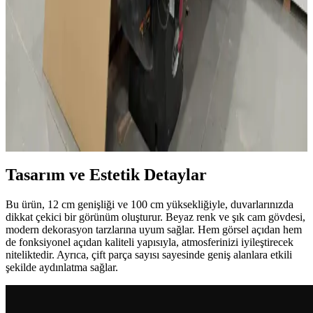
IKEA abajur başlıkları, fonksiyonellik ve estetiği bir araya getirerek
farklı dekorasyonlara uygun çözümler sunar. Dayanıklı, şık ve kolay
kullanılabilir modellerle yaşam alanlarınızı aydınlatın.
Ahşap Atölyelerinde Toz Temizliği, Çoklu Router
Masaları ve Düzenin İş Verimliliğine Etkisi
Ahşap atölyelerinde toz temizliği ekipman ömrünü uzatırken, çoklu
router masaları iş akışını hızlandırır. Düzen ve aydınlatma ise
çalışma kalitesini artırır ve sağlıklı ortam sağlar.
Tasarım ve Estetik Detaylar
Bu ürün, 12 cm genişliği ve 100 cm yüksekliğiyle, duvarlarınızda
dikkat çekici bir görünüm oluşturur. Beyaz renk ve şık cam gövdesi,
modern dekorasyon tarzlarına uyum sağlar. Hem görsel açıdan hem
de fonksiyonel açıdan kaliteli yapısıyla, atmosferinizi iyileştirecek
niteliktedir. Ayrıca, çift parça sayısı sayesinde geniş alanlara etkili
şekilde aydınlatma sağlar.