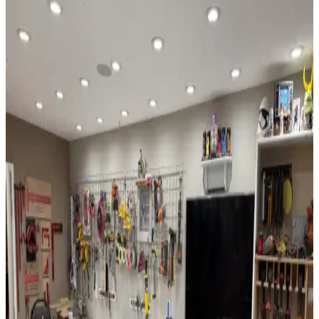
Estetik ve Koruyucu Yaklaşımlar
Garaj duvarları ve tavanlarının boyanması, mekânın aydınlık, temiz
ve dayanıklı olmasını sağlar. Doğru yüzey hazırlığı ve boya seçimi
ile garajınız daha kullanışlı hale gelir.
Evde Basit ve Etkili İyileştirmelerle Konfor ve Enerji
Verimliliği Artırma Yöntemleri
Evde yapılan basit iyileştirmelerle aydınlatma, yalıtım, akıllı
teknolojiler ve estetik düzenlemeler sayesinde konfor ve enerji
verimliliği artırılabilir. Bu yöntemler yaşam alanlarını daha
fonksiyonel ve estetik kılar.
Evde Tırmanma Duvarı İnşası: Malzeme, Tasarım
ve Güvenlik Detaylarıyla Pratik Rehber
Evde tırmanma duvarı inşası, huş kontrplak ve t-nut kullanımıyla
sağlamlaştırılır. Metal karkaslarda ahşap destek önerilir. LED
aydınlatma estetik katarken, güvenlik için vantilatör kaldırılır ve mat
kullanılır.
Morado (Bolivyan Gül Ağacı) ile Waterfall Ahşap