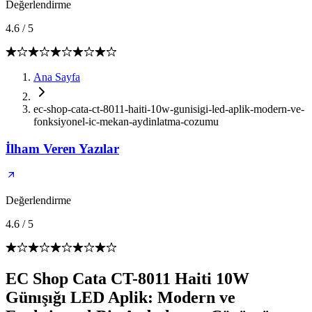
Değerlendirme
4.6
/
5
Ana Sayfa
ec-shop-cata-ct-8011-haiti-10w-gunisigi-led-aplik-modern-ve-
fonksiyonel-ic-mekan-aydinlatma-cozumu
İlham Veren Yazılar
Değerlendirme
4.6
/
5
EC Shop Cata CT-8011 Haiti 10W
Günışığı LED Aplik: Modern ve