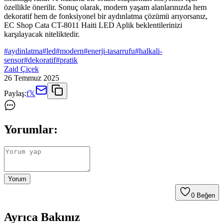
özellikle önerilir. Sonuç olarak, modern yaşam alanlarınızda hem
dekoratif hem de fonksiyonel bir aydınlatma çözümü arıyorsanız,
EC Shop Cata CT-8011 Haiti LED Aplik beklentilerinizi
karşılayacak niteliktedir.
#
aydinlatma
#
led
#
modern
#
enerji-tasarrufu
#
halkali-
sensor
#
dekoratif
#
pratik
Zaid Çiçek
26 Temmuz 2025
Paylaş:
f
𝕏
Yorumlar:
Yorum
0
Beğen
Ayrıca Bakınız