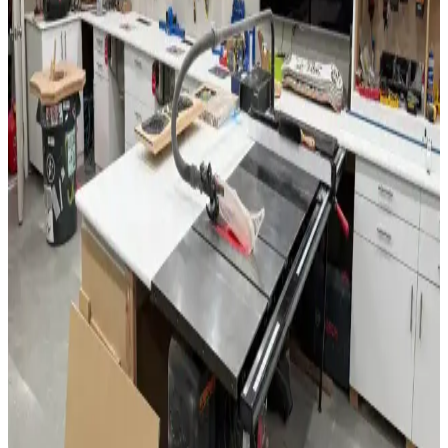
Kenar İşleme Projesi Detayları
Morado ağacının sertliği ve yoğunluğuyla Waterfall kenar işleme
tekniği birleştirilerek estetik ve dayanıklı ahşap projeler ortaya
konuyor. Kesim, yapıştırma ve yüzey işlemlerinde dikkat gerektiren
bu süreçte LED aydınlatma entegrasyonu da kullanılıyor.
Oturma Odası Dekorasyonunda Lambalar: Estetik
ve İşlevselliğin Uyumuyla Şık Mekanlar Yaratın
Oturma odası dekorasyonunda lambalar, estetik ve fonksiyonelliği
bir araya getirerek atmosferi belirler. Çeşitli tasarım ve özelliklerdeki
modeller, tarzınıza uygun seçeneği bulmanızı sağlar.
Modern ve İşlevsel Banyo Dolabı Çözümleri ile Alan
Verimliliği Artırın
Modern banyo dolapları, dayanıklı malzemeler ve şık tasarımlarla
alanınızı optimize eder, düzen sağlar ve estetiği artırır. Farklı
ihtiyaçlara uygun çözümlerle banyolarınızı yenileyin.
IKEA Abajur Başlıkları: Fonksiyonellik ve Estetiğin
Uyumuyla Dekorasyonunuzu Zenginleştirin