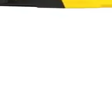
 Bakımında Güçlü ve Pratik Çözüm
a bahçe bakımını kolaylaştırır. Uzun ömürlü bataryası ve ayarlanabilir ö
ı: Kablosuz Matkap ve Ölçüm Ekipmanları
, osilatör, testere çeşitleri ve ölçüm ekipmanları gibi temel araçlar, güv
anıklılık Sunan Profesyonel El Aleti
mik tasarımı ve güçlü özellikleriyle hem profesyonel hem de ev kullanımı 
ediye Seçenekleri
z önünde bulundurulmalı. İş önlüğü, ölçüm aletleri, kelepçeler ve özel 
ıcı ve Delici Cihazı Özellikleri ve Kullanım Alanl
tasarımıyla çeşitli delme ve kırma işlemlerinde yüksek performans 