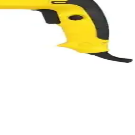
zellikleriyle küçük ve orta ölçekli alanlar için ideal bir bahçe
enlik ekipmanlarıyla desteklenerek verimli sonuçlar sağlar.
için ideal, uzun ömürlü ve kullanışlı bir el aletidir.
ahşap malzemeler anlamlı seçenekler sunar.
arı
sağlar.