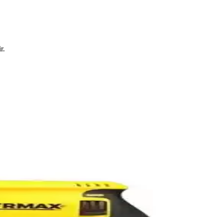
r.
a yaşam kalitenizi artırır.
ım ve yüksek performans sunar.
rımıyla temizlik ve bakım gibi alanlarda kullanıcı memnuniyetini