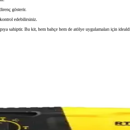
irenç gösterir.
ntrol edebilirsiniz.
pıya sahiptir. Bu kit, hem bahçe hem de atölye uygulamaları için idealdi
yle Dekorasyonunuza Şıklık Katın
klara uyum sağlar, kullanım kolaylığı ve hijyenik temizlik avantajlarıyl
nlü ve Güvenli Vidalama Aksesuarları
lı malzemeleriyle güvenli ve verimli vidalama sağlar. Çok yönlü kullan
Elektrikli Alet Aküsü
el aletlerinde uzun süreli kullanım sağlar. Dayanıklı ve ergonomik tasa