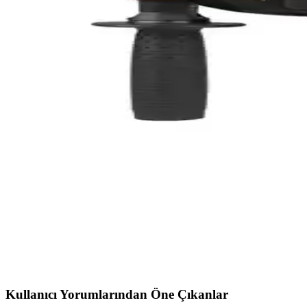
ROBO Şarjlı Çim Biçme Makinesi Tırpan 88V Bahçe
ROBO 88V şarjlı çim biçme makinesi, hafifliği ve çok yönlü kullanımıyl
aletidir.
Ev Projeleri İçin Temel Aletler ve Kullanım Alanlar
Ev projelerinde doğru alet seçimi iş kalitesini artırır. Kablosuz matkap
Proware Li-Ion Çift Akülü Vidalama Seti: Güç ve Day
Proware'in yüksek performanslı Li-Ion çift akülü vidalama seti, ergono
Ağaç İşçiliğiyle Uğraşanlar İçin İşlevsel ve Anlamlı H
Ağaç işçiliği yapanlara hediye seçerken ihtiyaçlar ve alışkanlıklar gö
RTRMAX RTM226 Elektropnömatik Çok Fonksiyonlu Kır
RTRMAX RTM226, 800 W güç, çok fonksiyonlu kullanım ve ergonomik 
Kullanıcı Yorumlarından Öne Çıkanlar