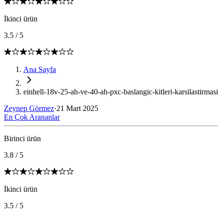
İkinci ürün
3.5
/
5
Ana Sayfa
einhell-18v-25-ah-ve-40-ah-pxc-baslangic-kitleri-karsilastirmasi
Zeynep Görmez
·
21 Mart 2025
En Çok Arananlar
Birinci ürün
3.8
/
5
İkinci ürün
3.5
/
5