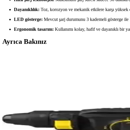
Dayanıklılık:
Toz, korozyon ve mekanik etkilere karşı yüksek d
LED gösterge:
Mevcut şarj durumunu 3 kademeli gösterge ile ko
Ergonomik tasarım:
Kullanımı kolay, hafif ve dayanıklı bir ya
Ayrıca Bakınız
Arzum AR 3051: Modern Tasarımı ve Fonksiyonelliği
Arzum AR 3051, şık tasarımı ve fonksiyonel özellikleriyle modern mutfa
Bosch Impact Control Vidalama Bits Uç Seti: Çok Yö
Bosch Impact Control Vidalama Bits Uç Seti, çeşitli uçlar ve dayanık
Bosch 18V 6.0 Ah Akü: Yüksek Kapasiteli ve Uyumlu 
Bosch 18V 6,0 Ah akü, yüksek kapasitesi ve uyumluluğu ile elektrikli 
artırır.