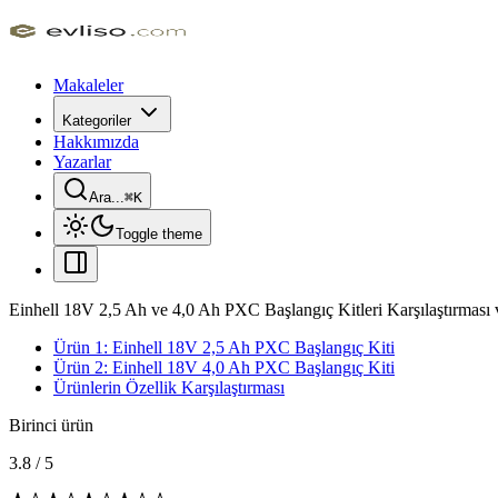
Makaleler
Kategoriler
Hakkımızda
Yazarlar
Ara...
⌘
K
Toggle theme
Einhell 18V 2,5 Ah ve 4,0 Ah PXC Başlangıç Kitleri Karşılaştırması v
Ürün 1: Einhell 18V 2,5 Ah PXC Başlangıç Kiti
Ürün 2: Einhell 18V 4,0 Ah PXC Başlangıç Kiti
Ürünlerin Özellik Karşılaştırması
Birinci ürün
3.8
/
5