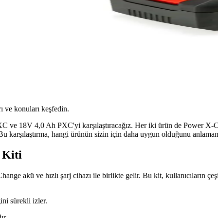
ı ve konuları keşfedin.
XC ve 18V 4,0 Ah PXC'yi karşılaştıracağız. Her iki ürün de Power X-Cha
or. Bu karşılaştırma, hangi ürünün sizin için daha uygun olduğunu anlaman
 Kiti
akü ve hızlı şarj cihazı ile birlikte gelir. Bu kit, kullanıcıların çeşitl
i sürekli izler.
ır.