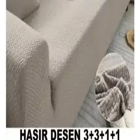
kullanım özellikleri detaylı analiz edilerek, dayanıklılık ve estetik
açısından karşılaştırıldı. Kullanıcı yorumlarıyla ürünlerin avantajları
ve olası dezavantajları ortaya kondu.
Koltuk Örtüsü Karşılaştırması: Kaymaz ve Şönil
Modellerinin Özellikleri ve Kullanıcı Yorumları
İki farklı koltuk örtüsü modelinin malzeme, kullanım kolaylığı ve
kullanıcı geri bildirimleriyle karşılaştırması, seçim yaparken dikkat
edilmesi gereken noktaları içeriyor.
Latuda ve Velerde Home Vessel Çift Taraflı Çekyat
ve Koltuk Örtüsü Karşılaştırması
Latuda ve Velerde Home Vessel ürünleri, kaymaz özellikleri ve
kumaş kalitesiyle öne çıkıyor. Kullanıcılar, dayanıklılık ve bakım
kolaylığı açısından değerlendirmeler yapıyor. Her iki ürün de çeşitli
tasarım ve kullanım avantajları sunuyor.
Koltuk Örtüsü Karşılaştırması: Latuda Concept ve
Viaden Merlin Ürünlerinin Özellikleri
Latuda Concept ve Viaden Merlin koltuk örtüleri, farklı kumaş ve