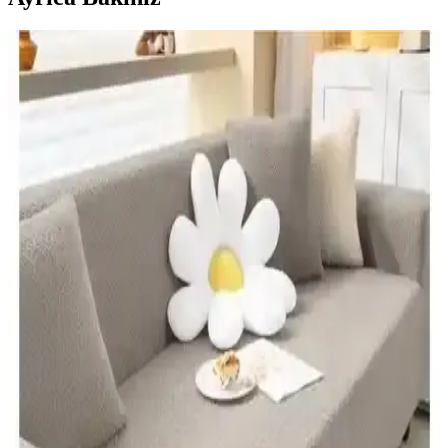
Erkek Battaniyesi Dekorasyonda Şıklık ve Konforu
Bir Arada Sunar
Modern tasarımlı erkek battaniyeleri, dekorasyona şıklık ve
fonksiyonellik katarak yaşam alanlarınızı sıcak ve estetik hale getirir.
Mavi Halı Örtüsü: Estetik ve Konforu Bir Arada
Sunan Modern Dekorasyon Seçeneği
Mavi halı örtüsü, estetik ve fonksiyonelliği bir arada sunar. Modern
tasarımlarıyla yaşam alanlarına ferahlık katarken, dayanıklı ve kolay
temizlenebilir özellikleriyle kullanım kolaylığı sağlar.
Velerde Home Koltuk ve Çekyat Örtüleri
Karşılaştırması: Malzeme, Boyut ve Kullanım
Özellikleri
İki Velerde Home koltuk örtüsü ürününün malzeme, boyut ve
kullanım özellikleri detaylı analiz edilerek, dayanıklılık ve estetik
açısından karşılaştırıldı. Kullanıcı yorumlarıyla ürünlerin avantajları