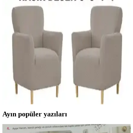
özellikleriyle dayanıklılık ve kullanım kolaylığı sunuyor. Her iki
ürün de kaymaz özellikleriyle öne çıkarken, temizlik ve bakım
açısından farklı avantajlar sağlıyor.
Kadife ve Süngerli Koltuk Örtüleri Karşılaştırması:
Malzeme, Tasarım ve Kullanım Özellikleri
İki farklı koltuk örtüsü ürününün malzeme, tasarım ve kullanım
özellikleri karşılaştırılıyor. Kaymaz özellikleri, konfor ve estetik
detaylar detaylı incelenerek, ev dekorasyonuna uygun en iyi
seçeneği belirlemenize yardımcı olur.
Bright Home 3.3.1.1 Modern ve Dayanıklı
Geometrik Desenli Koltuk Örtüsü Seti
Bright Home 3.3.1.1 koltuk örtüsü seti, şık geometrik tasarımı ve
dayanıklı malzemeleriyle koltuklarınızı korur ve yeniler, kolay
temizlenir ve estetik bir görünüm sağlar.
Ayın popüler yazıları