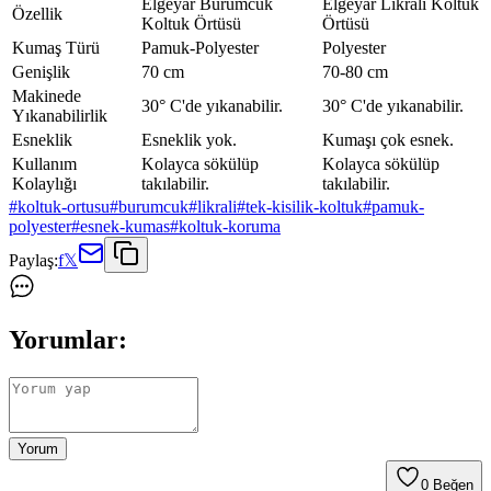
Elgeyar Bürümcük
Elgeyar Likrali Koltuk
Özellik
Koltuk Örtüsü
Örtüsü
Kumaş Türü
Pamuk-Polyester
Polyester
Genişlik
70 cm
70-80 cm
Makinede
30° C'de yıkanabilir.
30° C'de yıkanabilir.
Yıkanabilirlik
Esneklik
Esneklik yok.
Kumaşı çok esnek.
Kullanım
Kolayca sökülüp
Kolayca sökülüp
Kolaylığı
takılabilir.
takılabilir.
#
koltuk-ortusu
#
burumcuk
#
likrali
#
tek-kisilik-koltuk
#
pamuk-
polyester
#
esnek-kumas
#
koltuk-koruma
Paylaş:
f
𝕏
Yorumlar:
Yorum
0
Beğen