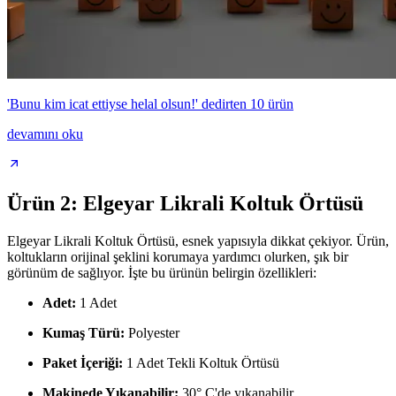
'Bunu kim icat ettiyse helal olsun!' dedirten 10 ürün
devamını oku
Ürün 2: Elgeyar Likrali Koltuk Örtüsü
Elgeyar Likrali Koltuk Örtüsü, esnek yapısıyla dikkat çekiyor. Ürün,
koltukların orijinal şeklini korumaya yardımcı olurken, şık bir
görünüm de sağlıyor. İşte bu ürünün belirgin özellikleri:
Adet:
1 Adet
Kumaş Türü:
Polyester
Paket İçeriği:
1 Adet Tekli Koltuk Örtüsü
Makinede Yıkanabilir:
30° C'de yıkanabilir.