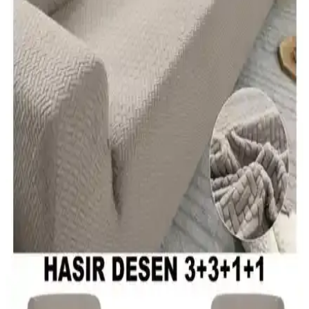
ve olası dezavantajları ortaya kondu.
Koltuk Örtüsü Karşılaştırması: Kaymaz ve Şönil
Modellerinin Özellikleri ve Kullanıcı Yorumları
İki farklı koltuk örtüsü modelinin malzeme, kullanım kolaylığı ve
kullanıcı geri bildirimleriyle karşılaştırması, seçim yaparken dikkat
edilmesi gereken noktaları içeriyor.
Latuda ve Velerde Home Vessel Çift Taraflı Çekyat
ve Koltuk Örtüsü Karşılaştırması
Latuda ve Velerde Home Vessel ürünleri, kaymaz özellikleri ve
kumaş kalitesiyle öne çıkıyor. Kullanıcılar, dayanıklılık ve bakım
kolaylığı açısından değerlendirmeler yapıyor. Her iki ürün de çeşitli
tasarım ve kullanım avantajları sunuyor.
Koltuk Örtüsü Karşılaştırması: Latuda Concept ve
Viaden Merlin Ürünlerinin Özellikleri
Latuda Concept ve Viaden Merlin koltuk örtüleri, farklı kumaş ve
özellikleriyle dayanıklılık ve kullanım kolaylığı sunuyor. Her iki
ürün de kaymaz özellikleriyle öne çıkarken, temizlik ve bakım
açısından farklı avantajlar sağlıyor.