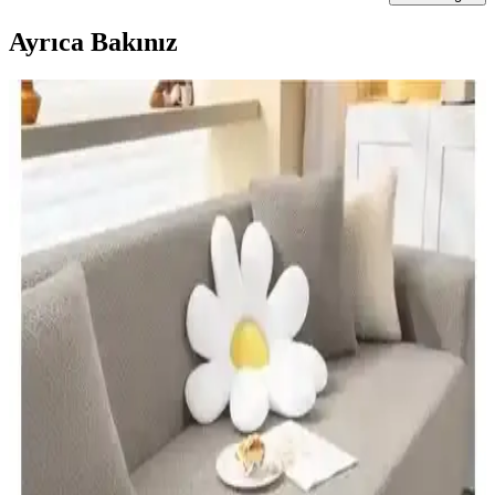
Ayrıca Bakınız
Erkek Battaniyesi Dekorasyonda Şıklık ve Konforu
Bir Arada Sunar
Modern tasarımlı erkek battaniyeleri, dekorasyona şıklık ve
fonksiyonellik katarak yaşam alanlarınızı sıcak ve estetik hale getirir.
Mavi Halı Örtüsü: Estetik ve Konforu Bir Arada
Sunan Modern Dekorasyon Seçeneği
Mavi halı örtüsü, estetik ve fonksiyonelliği bir arada sunar. Modern
tasarımlarıyla yaşam alanlarına ferahlık katarken, dayanıklı ve kolay
temizlenebilir özellikleriyle kullanım kolaylığı sağlar.
Velerde Home Koltuk ve Çekyat Örtüleri
Karşılaştırması: Malzeme, Boyut ve Kullanım
Özellikleri
İki Velerde Home koltuk örtüsü ürününün malzeme, boyut ve