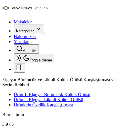
Makaleler
Kategoriler
Hakkımızda
Yazarlar
Ara...
⌘
K
Toggle theme
Elgeyar Bürümcük ve Likrali Koltuk Örtüsü Karşılaştırması ve
Seçim Rehberi
Ürün 1: Elgeyar Bürümcük Koltuk Örtüsü
Ürün 2: Elgeyar Likrali Koltuk Örtüsü
Ürünlerin Özellik Karşılaştırması
Birinci ürün
3.9
/
5