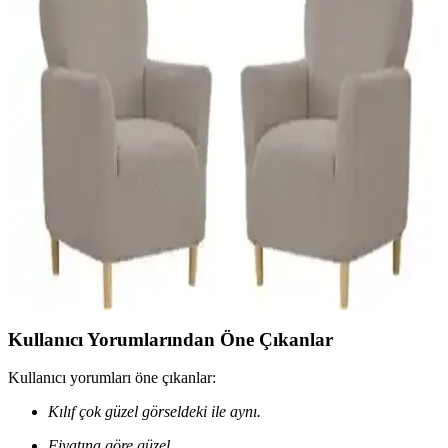
Kadife ve Süngerli Koltuk Örtüleri Karşılaştırması:
Malzeme, Tasarım ve Kullanım Özellikleri
İki farklı koltuk örtüsü ürününün malzeme, tasarım ve kullanım
özellikleri karşılaştırılıyor. Kaymaz özellikleri, konfor ve estetik
detaylar detaylı incelenerek, ev dekorasyonuna uygun en iyi
seçeneği belirlemenize yardımcı olur.
Bright Home 3.3.1.1 Modern ve Dayanıklı
Geometrik Desenli Koltuk Örtüsü Seti
Bright Home 3.3.1.1 koltuk örtüsü seti, şık geometrik tasarımı ve
dayanıklı malzemeleriyle koltuklarınızı korur ve yeniler, kolay
temizlenir ve estetik bir görünüm sağlar.
Kullanıcı Yorumlarından Öne Çıkanlar
Kullanıcı yorumları öne çıkanlar:
Kılıf çok güzel görseldeki ile aynı.
Fiyatına göre güzel.