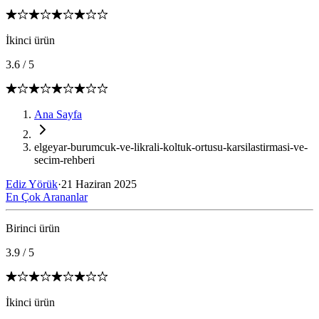
İkinci ürün
3.6
/
5
Ana Sayfa
elgeyar-burumcuk-ve-likrali-koltuk-ortusu-karsilastirmasi-ve-
secim-rehberi
Ediz Yörük
·
21 Haziran 2025
En Çok Arananlar
Birinci ürün
3.9
/
5
İkinci ürün