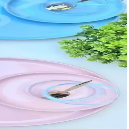
emelerle yaşam alanlarınızı geliştirin.
nlü kullanım alanlarıyla fonksiyonellik sunar.
anıklı ve kullanışlıdır.
 kullanım sunar.