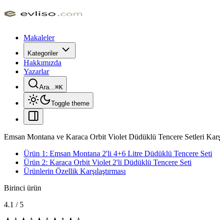
Makaleler
Kategoriler
Hakkımızda
Yazarlar
Ara...
⌘
K
Toggle theme
Emsan Montana ve Karaca Orbit Violet Düdüklü Tencere Setleri Karşı
Ürün 1: Emsan Montana 2'li 4+6 Litre Düdüklü Tencere Seti
Ürün 2: Karaca Orbit Violet 2'li Düdüklü Tencere Seti
Ürünlerin Özellik Karşılaştırması
Birinci ürün
4.1
/
5