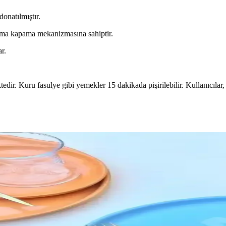
donatılmıştır.
çma kapama mekanizmasına sahiptir.
ar.
ktedir. Kuru fasulye gibi yemekler 15 dakikada pişirilebilir. Kullanıcı
eral Yağ ve Doğru Yüzey İşlemleri
mlerine bağlıdır. Mineral yağ nemlendirir ancak koruma sağlamaz. Kuru
iyonel Mutfak Tasarımı
modern mutfaklarda alan tasarrufu ve estetik sağlar, kolay montaj ve kul
elliğin Birleşimi