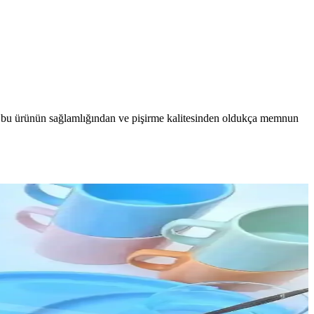
lar, bu ürünün sağlamlığından ve pişirme kalitesinden oldukça memnun
yan yağlar ve balmumu içeren ürünler tercih edilmelidir.
lanım avantajları sunar.