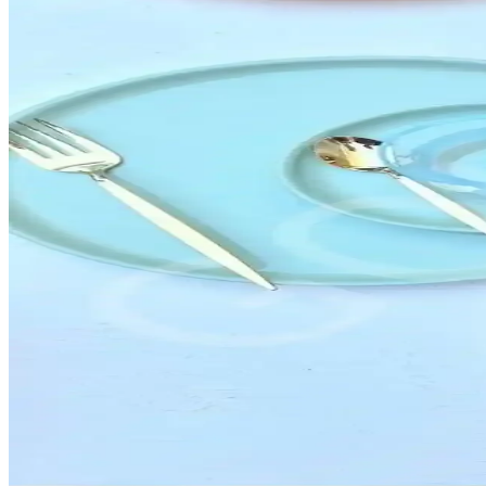
Fincan düzeni, iç mekan tasarımında estetik ve fonksiyonelliği artıran
İnce Uzun Raflı Dolaplar: Modern Tasarım ve Fonksi
İnce uzun raflı dolaplar, alan tasarrufu sağlar, dayanıklı malzemelerden
Emsan Sonsuz Aşk 2 Kişilik Kahve Fincan Takımı Mod
Emsan Sonsuz Aşk 2 kişilik kahve fincan takımı, modern tasarımı ve yü
Emsan İstiridye Ürünleri: Mutfak Hijyeni ve Dayanıkl
Emsan istiridye ürünleri, yüksek kalite ve hijyen standartlarıyla mutfa
Ferforje Mutfak Askıları: Estetik ve Dayanıklı Çözü
Ferforje mutfak askıları, dayanıklı ve estetik tasarımlarıyla mutfak dü
Estetik ve Fonksiyonel Mutfak Kahvaltı Takımları: 
Mutfak kahvaltı takımlarında estetik ve fonksiyonellik kriterleri, malze