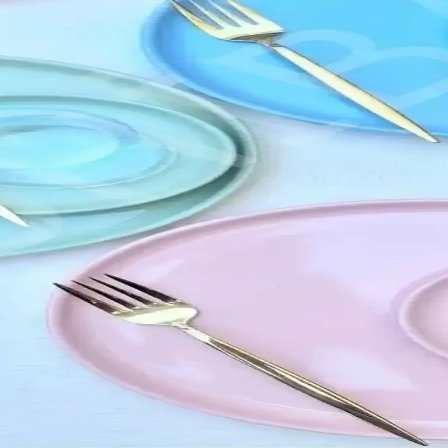
 önemli bir unsurdur. Kullanım kolaylığı ve görsel uyum sağlayan düzenl
yonellik Bir Arada
 üretilir ve modern tasarımlarıyla yaşam alanlarını güzelleştirir. Çok yö
ern Tasarımı ve Dayanıklılığıyla Öne Çıkıyor
ksek kaliteli seramik malzemesiyle kahve deneyimini zenginleştirir, day
ılık İçin Profesyonel Çözümler
k ve restoranlarda dayanıklı ve pratik kullanım sağlar.
mlerle Mutfak Dekorasyonunu Geliştirin
zenini sağlar. Çeşitli kullanım alanları ve bakım ipuçlarıyla uzun ömürlü
Doğru Seçim Rehberi ve Güncel Trendler
me seçimleri ve güncel trendler detaylı şekilde anlatılıyor.