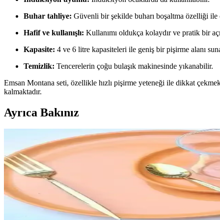
Buhar tahliye:
Güvenli bir şekilde buharı boşaltma özelliği ile 
Hafif ve kullanışlı:
Kullanımı oldukça kolaydır ve pratik bir a
Kapasite:
4 ve 6 litre kapasiteleri ile geniş bir pişirme alanı sun
Temizlik:
Tencerelerin çoğu bulaşık makinesinde yıkanabilir.
Emsan Montana seti, özellikle hızlı pişirme yeteneği ile dikkat çekme
kalmaktadır.
Ayrıca Bakınız
Butcher Block Tezgahların Bakımı ve Korunması: Min
Butcher block tezgahların dayanıklılığı, doğru bakım ve koruma yönte
İKEA Ankastre Fırın Modülleri ile Modern ve Fonks
İKEA ankastre fırın modülleri, çeşitli boyut ve tasarım seçenekleriyle 
İç Mekan Tasarımında Fincan Düzeni: Estetik ve İşlevs