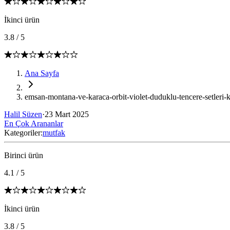
İkinci ürün
3.8
/
5
Ana Sayfa
emsan-montana-ve-karaca-orbit-violet-duduklu-tencere-setleri-ka
Halil Süzen
·
23 Mart 2025
En Çok Arananlar
Kategoriler:
mutfak
Birinci ürün
4.1
/
5
İkinci ürün
3.8
/
5