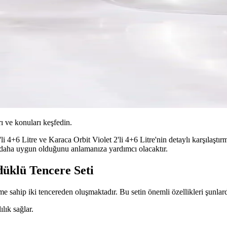
ı ve konuları keşfedin.
4+6 Litre ve Karaca Orbit Violet 2'li 4+6 Litre'nin detaylı karşılaştır
in daha uygun olduğunu anlamanıza yardımcı olacaktır.
üklü Tencere Seti
sahip iki tencereden oluşmaktadır. Bu setin önemli özellikleri şunlard
lık sağlar.