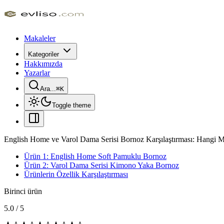
Makaleler
Kategoriler
Hakkımızda
Yazarlar
Ara...
⌘
K
Toggle theme
English Home ve Varol Dama Serisi Bornoz Karşılaştırması: Hangi M
Ürün 1: English Home Soft Pamuklu Bornoz
Ürün 2: Varol Dama Serisi Kimono Yaka Bornoz
Ürünlerin Özellik Karşılaştırması
Birinci ürün
5.0
/
5