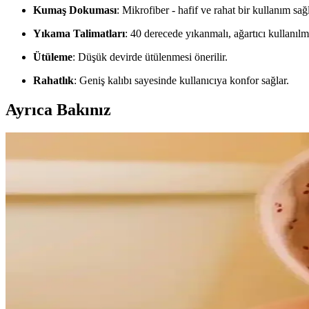
Kumaş Dokuması
: Mikrofiber - hafif ve rahat bir kullanım sağl
Yıkama Talimatları
: 40 derecede yıkanmalı, ağartıcı kullanılm
Ütüleme
: Düşük devirde ütülenmesi önerilir.
Rahatlık
: Geniş kalıbı sayesinde kullanıcıya konfor sağlar.
Ayrıca Bakınız
Soley Bornoz ve Varol Dama Serisi Şal Yaka Pike Bor
İki yüksek kaliteli pamuk bornoz modeli, malzeme, kullanım rahatlığı 
Kadın Bornoz Tasarımlarında Estetik ve Fonksiyonelli
Kadın bornozları, şıklık ve rahatlığı bir arada sunan modern tasarımlar
Bambu Bebek Bornoz Setleri ile Konfor ve Estetiği
Bambu bebek bornoz setleri, yumuşak dokusu, yüksek emiciliği ve doğ