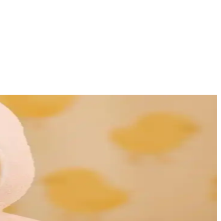
 uygun olduğunu öğrenin.
ırıyor, günlük yaşamda vazgeçilmez oluyor.
ve şık bir dokunuş katıyor.