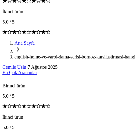
İkinci ürün
5.0
/
5
Ana Sayfa
english-home-ve-varol-dama-serisi-bornoz-karsilastirmasi-hang
Cemile Uslu
·
7 Ağustos 2025
En Çok Arananlar
Birinci ürün
5.0
/
5
İkinci ürün
5.0
/
5