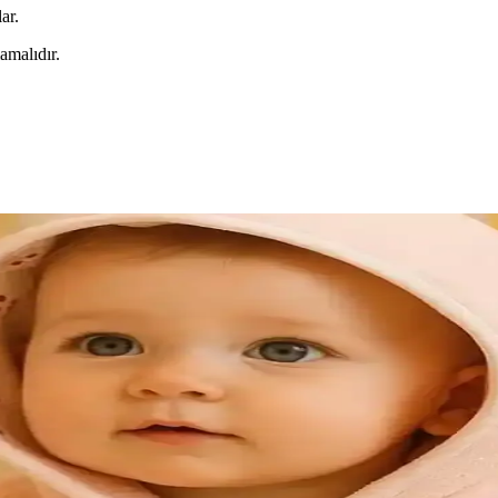
ar.
amalıdır.
noz Karşılaştırması
ve dayanıklılık açısından karşılaştırıldı. Hangi modelin ihtiyaçlarınıza
ğin Birlikteliği
la öne çıkıyor. Malzeme çeşitleri ve detaylar, kullanımı ve estetiği art
n Mükemmel Buluşması
al malzemeleriyle bebeklerin konforunu artırırken, dekorasyona doğal 