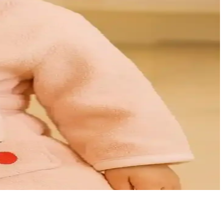
konforu yakalayın.
atmosfer katar, dayanıklı ve estetik kullanım sağlar.
m için ideal bir tercih.
kan seçenekler, evde konforu artırır.