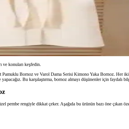
ı ve konuları keşfedin.
ft Pamuklu Bornoz ve Varol Dama Serisi Kimono Yaka Bornoz. Her iki ü
yapacağız. Bu karşılaştırma, bornoz almayı düşünenler için faydalı bilg
oz
 pembe rengiyle dikkat çeker. Aşağıda bu ürünün bazı öne çıkan özelli