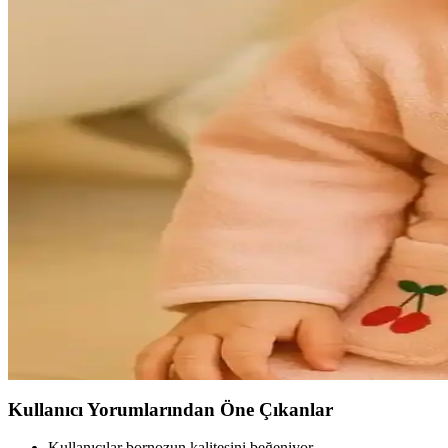
Bebek Odası Dekorasyonunda Şık ve İşlevsel Bebek B
Bebek odasında dekorasyon ve fonksiyonellik için pastel tonlar, doğal
Müslin Bornozların Dekorasyondaki Yeri ve Estetik K
Müslin bornozlar, hafif ve doğal yapısıyla dekorasyonda şıklık ve fonk
Chakra Chic Kadın Bornoz Ekru: Yüksek Kalite ve Ş
Yumuşak dokusu ve şık tasarımıyla öne çıkan Chakra Chic kadın bornoz E
Kadınlar İçin Konforlu ve Şık Bornoz Modelleri: Gün
Kadınlar için tasarlanan hafif, emici ve şık bornoz modelleri, günlük 
Bebek Odası Dekorasyonunda Sık Bornoz Seçimi ve 
Bebek odasında sık bornozların malzeme, tasarım ve güvenlik özellikle
Kullanıcı Yorumlarından Öne Çıkanlar
Kullanıcılar bornozun kalitesini beğeniyor.