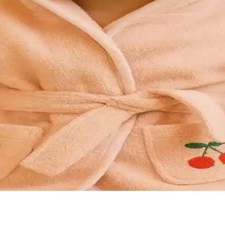
ornozları Seçimi Rehberi
 malzemeler ve dekoratif detaylar içeren bebek bornozları ile şıklık ve 
ullanım İpuçları
siyonellik sunar. Modern ve minimalist tasarımlarla banyolara ferah bir 
ıklıkta Konfor Sunan Tasarım
kru, yüksek kalite, rahatlık ve estetiği bir arada sunar, günlük kullanı
lük Kullanım İçin En İyi Seçenekler
rahatlık ve doğal görünüm sağlar. Malzeme ve tasarım detaylarıyla öne çı
Uygunluk İpuçları
ri, dekorasyonla uyumu ve kullanım kolaylığı hakkında bilgiler içerir.