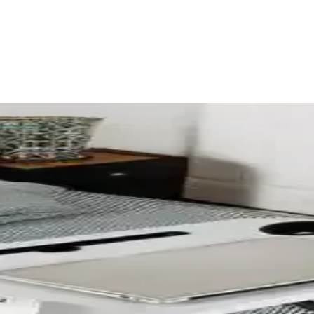
 ve Tasarım Önerileri
tü, mahremiyet ve koku sorunları yaratabilir. Tasarımda bölücü kapılar 
ılık ve Hazırlık Teknikleri
me ve uçların kaplanması gibi yöntemlerle dayanıklılık sağlanır. İşleme ö
onu ve Depolama Ünitesi Projesi
syonu, sürdürülebilirlik ve estetiği bir araya getiriyor. Proje, atölye d
şturmanın Teknik ve Yapısal Analizi
 yapısal taşıma kapasitesi ve enerji verimliliği açısından dikkatle değer