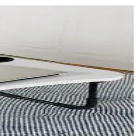
ve havalandırma sistemleriyle denge sağlanabilir.
ncesi hazırlık ve uygun depolama teknikleri ürün kalitesini artırır.
üzeni ve depolama çözümlerinde yenilikçi bir yaklaşım sunuyor.
lendirilmelidir. Makas sistemlerinde riskler, batt izolasyonun
syonel görünüm elde edilir.