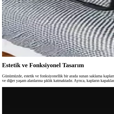
Tezgah Altı Testere Depolama ve Toz Toplama Sistem
Tezgah altı testere depolama alanları ve toz toplama sistemleri, ahşap iş
Garajdan Atölyeye Dönüşüm: Elektrik Altyapısı, İzol
Garajın atölyeye dönüşümünde elektrik altyapısı yenilenmiş, izolasyon
Yatak Odası Dekorasyonunda Fonksiyonel ve Estetik 
Yatak odalarında fonksiyonel ve estetik açıdan önemli olan yatak masa
Estetik ve Fonksiyonel Tasarım
Günümüzde, estetik ve fonksiyonellik bir arada sunan saklama kapları 
ve diğer yaşam alanlarına şıklık katmaktadır. Ayrıca, kapların kapaklar