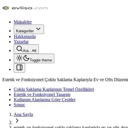
Makaleler
Kategoriler
Hakkımızda
Yazarlar
Ara...
⌘
K
Toggle theme
Estetik ve Fonksiyonel Çoklu Saklama Kaplarıyla Ev ve Ofis Düzenini
Çoklu Saklama Kaplarının Temel Özellikleri
Estetik ve Fonksiyonel Tasarım
Kullanım Alanlarına Göre Çeşitler
Sonuç
Ana Sayfa
estetik-ve-fonksiyonel-coklu-saklama-kaplariyla-ev-ve-ofis-duzen