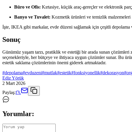
Büro ve Ofis:
Kırtasiye, küçük araç-gereçler ve elektronik par
Banyo ve Tuvalet:
Kozmetik ürünleri ve temizlik malzemeleri i
İşte, IKEA gibi markalar, evde düzeni sağlamak için çeşitli depolama v
Sonuç
Günümüz yaşam tarzı, pratiklik ve estetiği bir arada sunan çözümleri zo
seçenekleriyle, her bütçeye ve ihtiyaca uygun çözümler sunar. Bu ürü
estetik saklama çözümlerinin önemi giderek artmaktadır.
#
depolama
#
evduzeni
#
mutfak
#
estetik
#
fonksiyonellik
#
dekorasyon
#
or
Ediz Yörük
2 Mart 2026
Paylaş:
f
𝕏
Yorumlar: