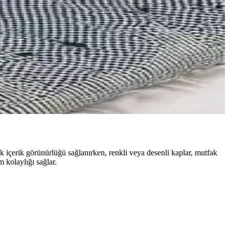
nizmaları işlevselliği artırır, atölye deneyimini zenginleştirir.
a konforlu ve verimli bir ortam sağlar.
timize eder.
k içerik görünürlüğü sağlanırken, renkli veya desenli kaplar, mutfak
m kolaylığı sağlar.