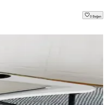
0
Beğen
ve havalandırma sistemleriyle denge sağlanabilir.
ncesi hazırlık ve uygun depolama teknikleri ürün kalitesini artırır.
üzeni ve depolama çözümlerinde yenilikçi bir yaklaşım sunuyor.
lendirilmelidir. Makas sistemlerinde riskler, batt izolasyonun