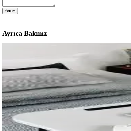
Yorum
Ayrıca Bakınız
Açık Plan Ev Tasarımının Avantajları, Dezavantajları
Açık plan ev tasarımı, geniş ve aydınlık yaşam alanları sunarken gürül
Kiraz Ağacı Ahşap Kurutma ve İşleme Süreci: Dayanıkl
Kiraz ağacının ahşap işçiliğinde kurutma süreci, lif yönüne paralel böl
Hurda Malzemelerle Tasarlanmış Miter Testere İstasy
Hurda ve geri kazanılmış ahşap malzemelerle yapılan miter testere ista
Çatı Arası İzolasyon Değişimi ve Depolama Alanı Olu
Çatı arası izolasyonunun değiştirilmesi ve depolama alanı oluşturulması