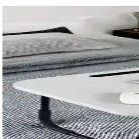
Açık Plan Ev Tasarımının Avantajları, Dezavantajları
Açık plan ev tasarımı, geniş ve aydınlık yaşam alanları sunarken gürül
Kiraz Ağacı Ahşap Kurutma ve İşleme Süreci: Dayanıkl
Kiraz ağacının ahşap işçiliğinde kurutma süreci, lif yönüne paralel böl
Hurda Malzemelerle Tasarlanmış Miter Testere İstasy
Hurda ve geri kazanılmış ahşap malzemelerle yapılan miter testere ista
Çatı Arası İzolasyon Değişimi ve Depolama Alanı Olu
Çatı arası izolasyonunun değiştirilmesi ve depolama alanı oluşturulması
performansı ve uygulama önerileri ele alınmaktadır.
Yüzeysel Ahşap Raflar: Basit Araçlarla Estetik ve F
Yüzeysel ahşap raflar, basit araçlar ve tekniklerle estetik ve fonksiy