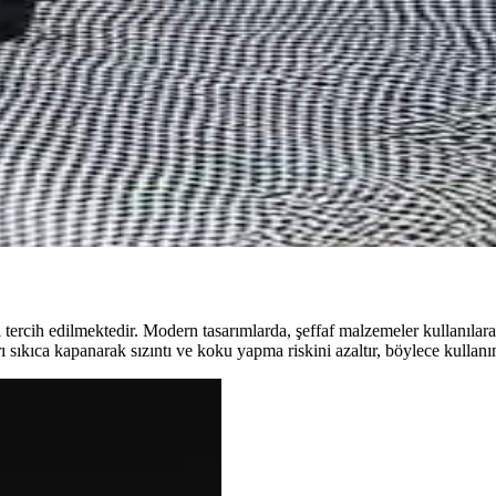
lerinde Tasarım ve Uygulama Yaklaşımları
çiliğinde düzen ve temizlik sağlar. Kişisel tasarımlar ve özel destek meka
asyon ve Çalışma Alanları Planlaması
 uygulanmış ve işlevsel çalışma alanları oluşturulmuştur. Doğru planlam
Yatak Masası Seçenekleri
ları, malzeme, tasarım ve depolama özellikleriyle odanın kullanımını op
tercih edilmektedir. Modern tasarımlarda, şeffaf malzemeler kullanılara
ı sıkıca kapanarak sızıntı ve koku yapma riskini azaltır, böylece kullanı