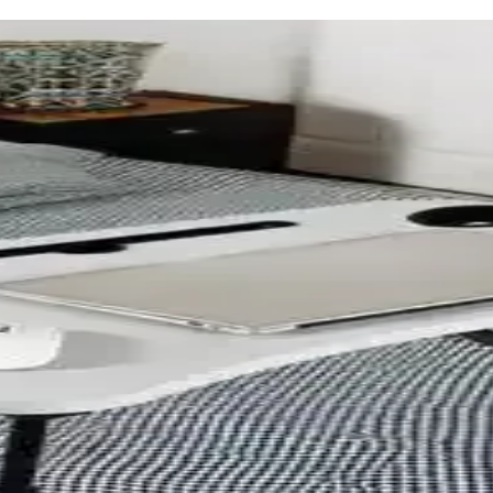
 ve Tasarım Önerileri
tü, mahremiyet ve koku sorunları yaratabilir. Tasarımda bölücü kapılar 
ılık ve Hazırlık Teknikleri
me ve uçların kaplanması gibi yöntemlerle dayanıklılık sağlanır. İşleme ö
onu ve Depolama Ünitesi Projesi
syonu, sürdürülebilirlik ve estetiği bir araya getiriyor. Proje, atölye d
şturmanın Teknik ve Yapısal Analizi
 yapısal taşıma kapasitesi ve enerji verimliliği açısından dikkatle değer
onksiyonel Depolama Çözümleri
onel depolama sağlar. Dayanıklı malzemeler ve dekoratif detaylarla profe