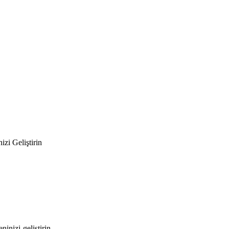
zi Geliştirin
inizi-gelistirin