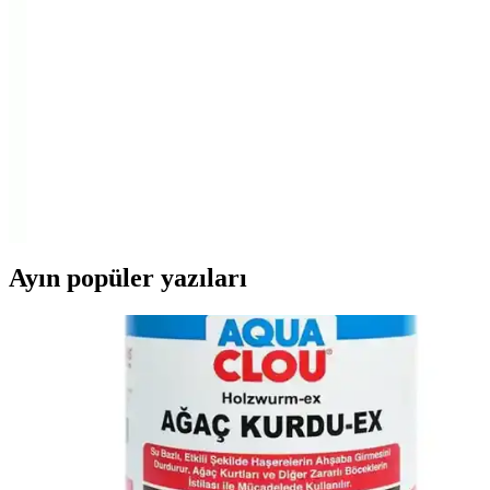
Siyah beyaz Atatürk portresi kanvas tablo, yüksek kaliteli baskı ve
şık tasarımıyla ev ve ofis dekorasyonunuza estetik katıyor, kolay
montaj ve uzun ömür sağlar.
Pia Hediyelik Kanvas Tablo Mutluluğun Resmi:
Estetik ve Kalitenin Buluşması
Pia Hediyelik Kanvas Tablo, canlı renkleri ve yüksek kaliteli
malzemeleriyle duvarlarınızı güzelleştirir, pozitif duygular uyandırır
ve yaşam alanlarınıza estetik bir dokunuş sağlar.
Ayın popüler yazıları