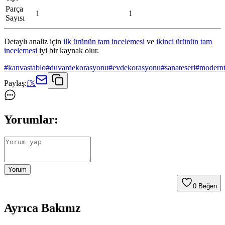
Parça
1
1
Sayısı
Detaylı analiz için
ilk ürünün tam incelemesi
ve
ikinci ürünün tam
incelemesi
iyi bir kaynak olur.
#
kanvastablo
#
duvardekorasyonu
#
evdekorasyonu
#
sanateseri
#
modernt
Paylaş:
f
𝕏
Yorumlar:
Yorum
0
Beğen
Ayrıca Bakınız