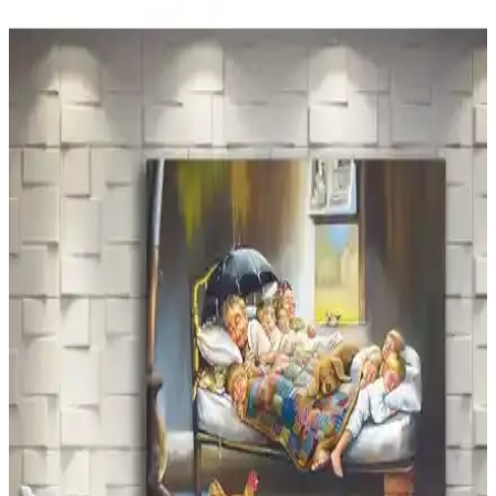
montaj ve minimalist tasarımıyla estetik ve pratik çözüm sunar.
Anka Kuşu Kanvas Tablo ile Mekânlarınıza
Efsanevi Bir Dokunuş Yaratın
Anka kuşu kanvas tablo, mitolojinin güç ve yeniden doğuş
sembolüyle yaşam alanlarınıza estetik ve anlam katar, farklı ölçü ve
çerçeve seçenekleriyle her mekâna uyum sağlar.
35x50 Kanvas Tablo ile Dekorasyonunuzu Yeniden
Tanımlayın
35x50 kanvas tablolar, modern ve şık tasarımlarıyla ev ve iş
yerlerinize estetik katarken, kişisel dokunuşlar ve uygun fiyat
avantajıyla dekorasyonun yeni gözdesi oluyor.
Hediyeler Kapında ve Trade Ays Antrasit Gri Mum
Kombini Karşılaştırması
İki popüler duvar kanvas tablosunun detaylı karşılaştırmasıyla,
evinize uygun şık ve dayanıklı dekoratif ürünleri seçin. Kalite, ebat
ve yorumlar hakkında bilgiler içerir.