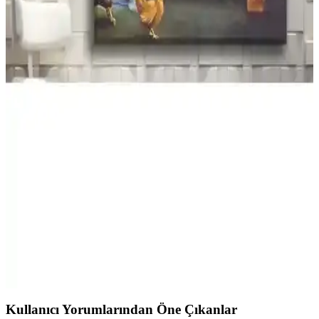
Yağlı Boya Görünümlü Royal Kanvas Tablo 70x100
cm Modern ve Dayanıklı Dekorasyon Parçası
70x100 cm boyutlarındaki bu kanvas tablo, canlı görseli ve
dayanıklı yapısıyla iç mekan dekorasyonuna şıklık katar, montajı
kolaydır ve uzun ömürlüdür.
Artarilion Siyah Beyaz Atatürk Portresi Kanvas
Tablo Ev ve Ofis Dekorasyonu İçin
Siyah beyaz Atatürk portresi kanvas tablo, yüksek kaliteli baskı ve
şık tasarımıyla ev ve ofis dekorasyonunuza estetik katıyor, kolay
montaj ve uzun ömür sağlar.
Pia Hediyelik Kanvas Tablo Mutluluğun Resmi:
Estetik ve Kalitenin Buluşması
Pia Hediyelik Kanvas Tablo, canlı renkleri ve yüksek kaliteli
malzemeleriyle duvarlarınızı güzelleştirir, pozitif duygular uyandırır
ve yaşam alanlarınıza estetik bir dokunuş sağlar.
Kullanıcı Yorumlarından Öne Çıkanlar