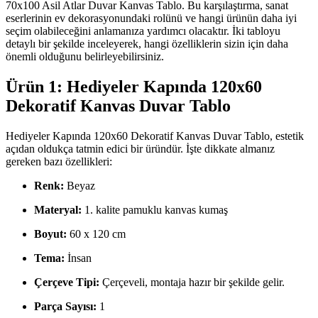
70x100 Asil Atlar Duvar Kanvas Tablo. Bu karşılaştırma, sanat
eserlerinin ev dekorasyonundaki rolünü ve hangi ürünün daha iyi
seçim olabileceğini anlamanıza yardımcı olacaktır. İki tabloyu
detaylı bir şekilde inceleyerek, hangi özelliklerin sizin için daha
önemli olduğunu belirleyebilirsiniz.
Ürün 1: Hediyeler Kapında 120x60
Dekoratif Kanvas Duvar Tablo
Hediyeler Kapında 120x60 Dekoratif Kanvas Duvar Tablo, estetik
açıdan oldukça tatmin edici bir üründür. İşte dikkate almanız
gereken bazı özellikleri:
Renk:
Beyaz
Materyal:
1. kalite pamuklu kanvas kumaş
Boyut:
60 x 120 cm
Tema:
İnsan
Çerçeve Tipi:
Çerçeveli, montaja hazır bir şekilde gelir.
Parça Sayısı:
1