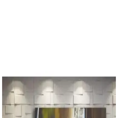
Modern ve Soyut Altın Ağaç Temalı Kanvas Duvar
Tablosu Ev ve Ofis Dekorasyonu İçin
Home Arths'un modern soyut altın ağaç temalı kanvas tabloyu ev ve
ofis dekorasyonlarınızda kullanarak mekânlarınıza şıklık ve sanatsal
atmosfer kazandırın. Dayanıklı malzeme ve kolay montaj
avantajlarıyla öne çıkar.
Evine Moda Sahile Açılan Pencere Kanvası Modern
ve Dayanıklı Dekoratif Sanat Eseri
Evine Moda Sahile Açılan Pencere Kanvası, yüksek kaliteli baskı ve
dayanıklı yapısıyla modern iç mekanlara şıklık katıyor. Kolay
montaj ve minimalist tasarımıyla estetik ve pratik çözüm sunar.
Anka Kuşu Kanvas Tablo ile Mekânlarınıza
Efsanevi Bir Dokunuş Yaratın
Anka kuşu kanvas tablo, mitolojinin güç ve yeniden doğuş
sembolüyle yaşam alanlarınıza estetik ve anlam katar, farklı ölçü ve
çerçeve seçenekleriyle her mekâna uyum sağlar.