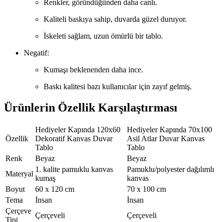
Renkler, göründüğünden daha canlı.
Kaliteli baskıya sahip, duvarda güzel duruyor.
İskeleti sağlam, uzun ömürlü bir tablo.
Negatif:
Kumaşı beklenenden daha ince.
Baskı kalitesi bazı kullanıcılar için zayıf gelmiş.
Ürünlerin Özellik Karşılaştırması
Hediyeler Kapında 120x60
Hediyeler Kapında 70x100
Özellik
Dekoratif Kanvas Duvar
Asil Atlar Duvar Kanvas
Tablo
Tablo
Renk
Beyaz
Beyaz
1. kalite pamuklu kanvas
Pamuklu/polyester dağılımlı
Materyal
kumaş
kanvas
Boyut
60 x 120 cm
70 x 100 cm
Tema
İnsan
İnsan
Çerçeve
Çerçeveli
Çerçeveli
Tipi