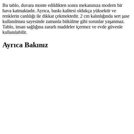
Bu tablo, duvara monte edildikten sonra mekanınıza modern bir
hava katmaktadır. Ayrıca, baskı kalitesi oldukça yüksektir ve
renklerin canlılığı ile dikkat çekmektedir. 2 cm kalınlığında sert şase
kullanılması sayesinde zamanla bükülme gibi sorunlar yaşanmaz.
Tablo, insan sağlığına zararlı maddeler içermez ve evde güvenle
kullanılabilir.
Ayrıca Bakınız
Modern ve Soyut Altın Ağaç Temalı Kanvas Duvar
Tablosu Ev ve Ofis Dekorasyonu İçin
Home Arths'un modern soyut altın ağaç temalı kanvas tabloyu ev ve
ofis dekorasyonlarınızda kullanarak mekânlarınıza şıklık ve sanatsal
atmosfer kazandırın. Dayanıklı malzeme ve kolay montaj
avantajlarıyla öne çıkar.
Evine Moda Sahile Açılan Pencere Kanvası Modern
ve Dayanıklı Dekoratif Sanat Eseri
Evine Moda Sahile Açılan Pencere Kanvası, yüksek kaliteli baskı ve
dayanıklı yapısıyla modern iç mekanlara şıklık katıyor. Kolay