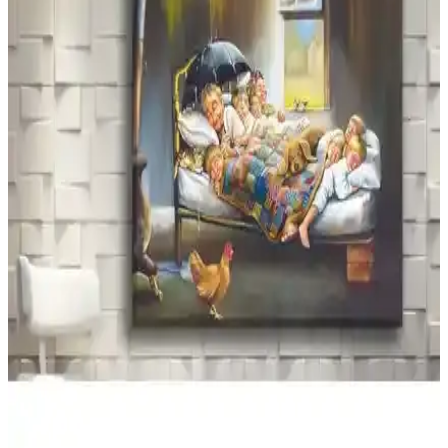
35x50 Kanvas Tablo ile Dekorasyonunuzu Yeniden
Tanımlayın
35x50 kanvas tablolar, modern ve şık tasarımlarıyla ev ve iş
yerlerinize estetik katarken, kişisel dokunuşlar ve uygun fiyat
avantajıyla dekorasyonun yeni gözdesi oluyor.
Hediyeler Kapında ve Trade Ays Antrasit Gri Mum
Kombini Karşılaştırması
İki popüler duvar kanvas tablosunun detaylı karşılaştırmasıyla,
evinize uygun şık ve dayanıklı dekoratif ürünleri seçin. Kalite, ebat
ve yorumlar hakkında bilgiler içerir.
Yağlı Boya Görünümlü Royal Kanvas Tablo 70x100
cm Modern ve Dayanıklı Dekorasyon Parçası
70x100 cm boyutlarındaki bu kanvas tablo, canlı görseli ve
dayanıklı yapısıyla iç mekan dekorasyonuna şıklık katar, montajı
kolaydır ve uzun ömürlüdür.
Artarilion Siyah Beyaz Atatürk Portresi Kanvas
Tablo Ev ve Ofis Dekorasyonu İçin