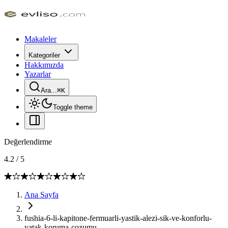
Makaleler
Kategoriler
Hakkımızda
Yazarlar
Ara...
⌘
K
Toggle theme
Değerlendirme
4.2
/
5
Ana Sayfa
fushia-6-li-kapitone-fermuarli-yastik-alezi-sik-ve-konforlu-
yatak-koruma-cozumu