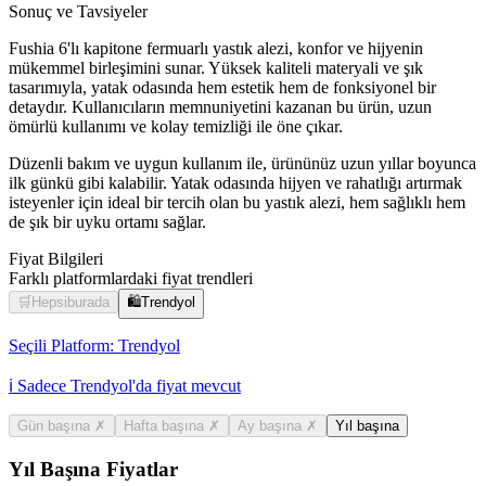
Sonuç ve Tavsiyeler
Fushia 6'lı kapitone fermuarlı yastık alezi, konfor ve hijyenin
mükemmel birleşimini sunar. Yüksek kaliteli materyali ve şık
tasarımıyla, yatak odasında hem estetik hem de fonksiyonel bir
detaydır. Kullanıcıların memnuniyetini kazanan bu ürün, uzun
ömürlü kullanımı ve kolay temizliği ile öne çıkar.
Düzenli bakım ve uygun kullanım ile, ürününüz uzun yıllar boyunca
ilk günkü gibi kalabilir. Yatak odasında hijyen ve rahatlığı artırmak
isteyenler için ideal bir tercih olan bu yastık alezi, hem sağlıklı hem
de şık bir uyku ortamı sağlar.
Fiyat Bilgileri
Farklı platformlardaki fiyat trendleri
🛒
Hepsiburada
🛍️
Trendyol
Seçili Platform:
Trendyol
ℹ️ Sadece Trendyol'da fiyat mevcut
Gün başına
✗
Hafta başına
✗
Ay başına
✗
Yıl başına
Yıl Başına Fiyatlar