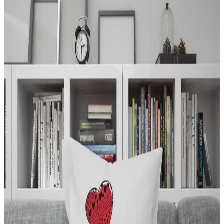
Yastık kılıfı seçiminde malzeme, renk ve desenler önemli. Doğal
dokular, trend renkler ve bakım kolaylığıyla ev dekorasyonunu
tamamlayan seçenekler sunuyoruz.
Yatak Odası Dekorasyonunda Konfor ve Estetiği
Artıran Ürünler ve Seçenekler
Yatak odası dekorasyonunda ergonomik yataklar, yumuşak yastıklar
ve şık örtülerle uyku kalitenizi yükseltin, odanızı kişisel tarzınıza
uygun hale getirin.
Yastık Kılıfı Seçimi ve Dekorasyonda Kullanım
İpuçları
Yastık kılıfları, iç mekanlarda estetik ve fonksiyonellik sağlar.
Malzeme, renk, desen ve bakım detaylarıyla dekorasyonunuzu
tamamlayın.
Yorgan ve Yastık Estetik Setleri: Dekorasyon ve
Konforu Bir Arada Sunar
Yatak odalarının estetiğine ve konforuna katkı sağlayan yorgan ve
yastık setleri, çeşitli tasarım, renk ve malzeme seçenekleriyle odanıza