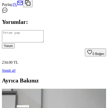
Paylaş:
f
𝕏
Yorumlar:
Yorum
0
Beğen
234
.00
TL
Şimdi al!
Ayrıca Bakınız
Ev Dekorasyonunu Zenginleştiren Konforlu ve
Estetik Yastık Kılıfı Seçenekleri