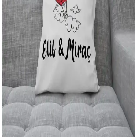
uyum sağlar.
Lacivert Renkli Dekoratif ve Fonksiyonel Yastık
Kılıfları İçin Uygun Seçenekler ve Bakım İpuçları
Lacivert renkli yastık kılıfları, estetik ve dayanıklı tasarımlarıyla iç
mekanlara şıklık katarken, bakım ve kullanım ipuçlarıyla uzun ömür
sağlar.
Yatak Odası Konforunu Artıran Yatak, Yorgan ve
Yastık Seçenekleri Rehberi
Yatak odası konforunu artırmak için doğru yatak, yorgan ve yastık
seçimleri önemlidir. Makalede macaron yatakların özellikleri ve
ergonomik yastıkların faydaları detaylandırılmıştır.
Mekan Şıklığını Artıran Yastık Kılıfı Seçimi ve
Dekorasyon İpuçları
İç mekan dekorasyonunda yastık kılıflarının malzeme, tasarım ve
bakım detaylarıyla mekan şıklığını nasıl tamamlayacağınızı öğrenin.
Yazılı Dekoratif Yastıklar ile Modern Ev