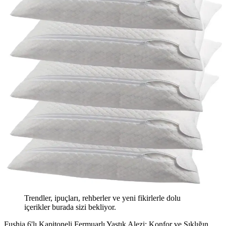
Trendler, ipuçları, rehberler ve yeni fikirlerle dolu
içerikler burada sizi bekliyor.
Fushia 6'lı Kapitoneli Fermuarlı Yastık Alezi: Konfor ve Şıklığın