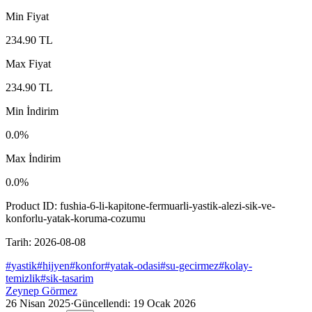
Min Fiyat
234.90
TL
Max Fiyat
234.90
TL
Min İndirim
0.0
%
Max İndirim
0.0
%
Product ID:
fushia-6-li-kapitone-fermuarli-yastik-alezi-sik-ve-
konforlu-yatak-koruma-cozumu
Tarih:
2026-08-08
#
yastik
#
hijyen
#
konfor
#
yatak-odasi
#
su-gecirmez
#
kolay-
temizlik
#
sik-tasarim
Zeynep Görmez
26 Nisan 2025
·
Güncellendi:
19 Ocak 2026