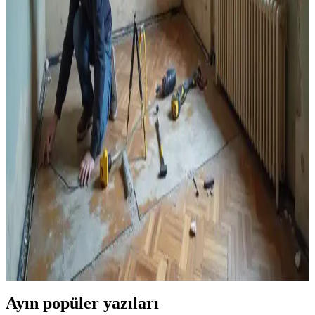
1940'lar ahşap telefon nişlerindeki kurşun bazlı eski boyaların
temizliği, kimyasal sökücüler, ısı tabancası ve ıslak zımpara
kullanılarak yapılır. Sağlık ve ahşap koruması için güvenlik
önlemleri şarttır.
Yağ Bazlı Boya Üzerine Su Bazlı Boya
Uygulamasının Sorunları ve Çözüm Yolları
Yağ bazlı boya üzerine doğrudan su bazlı boya uygulandığında
soyulma ve sağlık riskleri ortaya çıkar. Sorunun nedenleri, kiracı
hakları ve profesyonel çözüm yöntemleri detaylı şekilde ele
alınmaktadır.
Ev Tadilatında Doğru Bilinen Yanlışlar ve Güncel
Gerçekler Üzerine Kapsamlı Rehber
Ev tadilatında yaygın yanlış inanışlar ve gerçekler, boya kuruma
süresi, izin gereklilikleri, malzeme kullanımı ve profesyonel yardım
ihtiyacı gibi konular güncel bilgiler ışığında ele alınmaktadır.
Ayın popüler yazıları