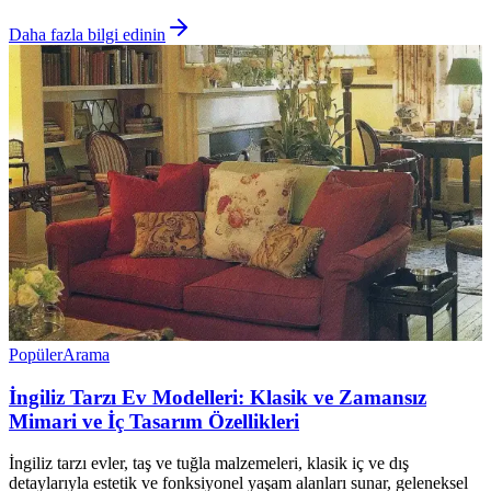
Daha fazla bilgi edinin
Popüler
Arama
İngiliz Tarzı Ev Modelleri: Klasik ve Zamansız
Mimari ve İç Tasarım Özellikleri
İngiliz tarzı evler, taş ve tuğla malzemeleri, klasik iç ve dış
detaylarıyla estetik ve fonksiyonel yaşam alanları sunar, geleneksel