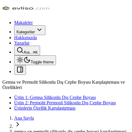
Makaleler
Kategoriler
Hakkımızda
Yazarlar
Ara...
⌘
K
Toggle theme
Gemsa ve Permolit Silikonlu Dış Cephe Boyası Karşılaştırması ve
Özellikleri
Ürün 1: Gemsa Silikonlu Dış Cephe Boyası
Ürün 2: Permolit Permosil Silikonlu Dış Cephe Boyası
Ürünlerin Özellik Karşılaştırması
Ana Sayfa
gemsa-ve-permolit-silikonlu-dis-cephe-boyasi-karsilastirmasi-