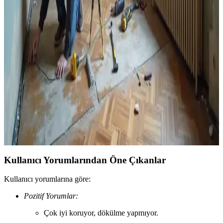
Yağ Bazlı Boya Üzerine Su Bazlı Boya
Uygulamasının Sorunları ve Çözüm Yolları
Yağ bazlı boya üzerine doğrudan su bazlı boya uygulandığında
soyulma ve sağlık riskleri ortaya çıkar. Sorunun nedenleri, kiracı
hakları ve profesyonel çözüm yöntemleri detaylı şekilde ele
alınmaktadır.
Ev Tadilatında Doğru Bilinen Yanlışlar ve Güncel
Gerçekler Üzerine Kapsamlı Rehber
Ev tadilatında yaygın yanlış inanışlar ve gerçekler, boya kuruma
süresi, izin gereklilikleri, malzeme kullanımı ve profesyonel yardım
ihtiyacı gibi konular güncel bilgiler ışığında ele alınmaktadır.
Kullanıcı Yorumlarından Öne Çıkanlar
Kullanıcı yorumlarına göre:
Pozitif Yorumlar:
Çok iyi koruyor, dökülme yapmıyor.