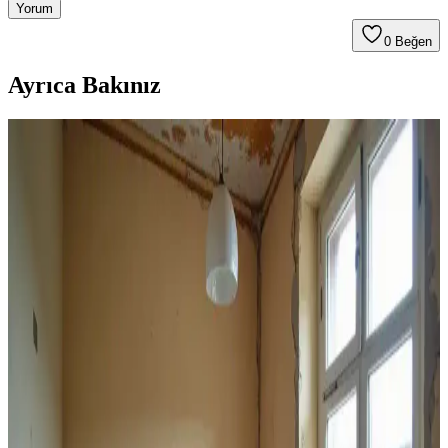
Yorum
0
Beğen
Ayrıca Bakınız
Dış Mekan Ahşap Aletlerin Korunması: Yaprak
Bastırıcı İçin Etkili Yöntemler ve Malzeme Seçimi
Dış mekan ahşap aletlerin uzun ömürlü olması için sprey boya,
poliüretan ve yağ bazlı koruyucuların avantajları, uygulama önerileri
ve saklama koşulları detaylı şekilde ele alınmıştır.
Ev İç Mekan Boyamada Rulo ve Boya Tabancası
Kullanımının Avantajları ve Zorlukları
Ev iç mekan boyamada rulo ve boya tabancası arasındaki farklar,
hazırlık, temizlik ve uygulama kolaylığı açısından değerlendirilir.
Mobilyalı ve halılı alanlarda rulo kullanımı daha kontrollü ve
pratiktir.
Garaj Duvarları ve Tavanlarının Boyanması: