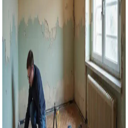
Betek Boya Ürünleri ve Sürdürülebilirlik
Yaklaşımlarıyla Yapı ve Dekorasyon Çözümleri
Betek Boya, dayanıklı, estetik ve çevre dostu ürünleriyle yapı
sektöründe öne çıkan lider markadır. Geniş ürün yelpazesi ve
sürdürülebilirlik ilkeleriyle modern yapıların ihtiyaçlarını karşılar.
Banyo Seramik Fayanslarını Geçici Olarak
Boyamanın Teknik Gereksinimleri ve Dikkat
Edilmesi Gerekenler
Banyo seramik fayanslarının geçici olarak boyanması, doğru astar
ve suya dayanıklı boya kullanımıyla birkaç yıl dayanabilir. Ancak
soyulma ve çatlama riski nedeniyle kalıcı çözüm değildir.
Eski Ahşap Telefon Nişlerinden Kurşun Bazlı
Boyaların Güvenli Temizliği ve Yöntemleri
1940'lar ahşap telefon nişlerindeki kurşun bazlı eski boyaların
temizliği, kimyasal sökücüler, ısı tabancası ve ıslak zımpara
kullanılarak yapılır. Sağlık ve ahşap koruması için güvenlik
önlemleri şarttır.