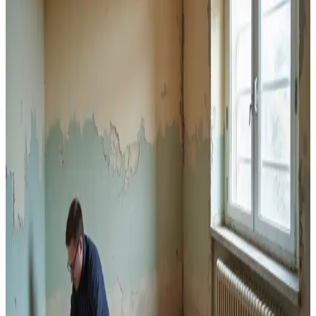
Estetik ve Koruyucu Yaklaşımlar
Garaj duvarları ve tavanlarının boyanması, mekânın aydınlık, temiz
ve dayanıklı olmasını sağlar. Doğru yüzey hazırlığı ve boya seçimi
ile garajınız daha kullanışlı hale gelir.
Betek Boya Ürünleri ve Sürdürülebilirlik
Yaklaşımlarıyla Yapı ve Dekorasyon Çözümleri
Betek Boya, dayanıklı, estetik ve çevre dostu ürünleriyle yapı
sektöründe öne çıkan lider markadır. Geniş ürün yelpazesi ve
sürdürülebilirlik ilkeleriyle modern yapıların ihtiyaçlarını karşılar.
Banyo Seramik Fayanslarını Geçici Olarak
Boyamanın Teknik Gereksinimleri ve Dikkat
Edilmesi Gerekenler
Banyo seramik fayanslarının geçici olarak boyanması, doğru astar
ve suya dayanıklı boya kullanımıyla birkaç yıl dayanabilir. Ancak
soyulma ve çatlama riski nedeniyle kalıcı çözüm değildir.
Eski Ahşap Telefon Nişlerinden Kurşun Bazlı
Boyaların Güvenli Temizliği ve Yöntemleri