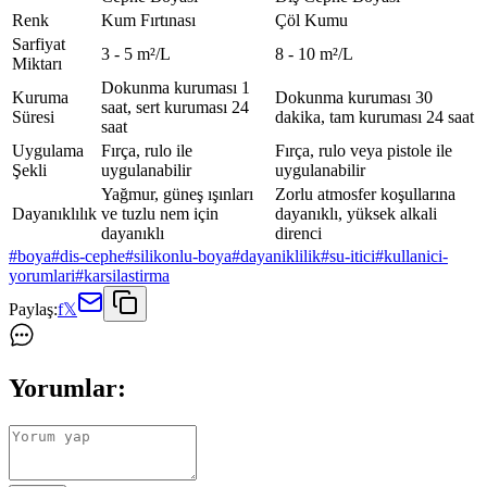
Renk
Kum Fırtınası
Çöl Kumu
Sarfiyat
3 - 5 m²/L
8 - 10 m²/L
Miktarı
Dokunma kuruması 1
Kuruma
Dokunma kuruması 30
saat, sert kuruması 24
Süresi
dakika, tam kuruması 24 saat
saat
Uygulama
Fırça, rulo ile
Fırça, rulo veya pistole ile
Şekli
uygulanabilir
uygulanabilir
Yağmur, güneş ışınları
Zorlu atmosfer koşullarına
Dayanıklılık
ve tuzlu nem için
dayanıklı, yüksek alkali
dayanıklı
direnci
#
boya
#
dis-cephe
#
silikonlu-boya
#
dayaniklilik
#
su-itici
#
kullanici-
yorumlari
#
karsilastirma
Paylaş:
f
𝕏
Yorumlar: