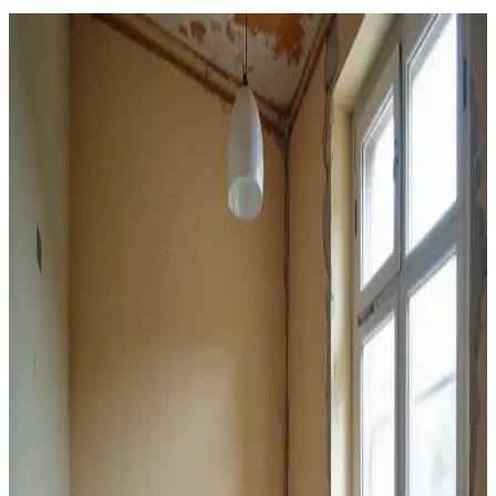
Dış Mekan Ahşap Aletlerin Korunması: Yaprak
Bastırıcı İçin Etkili Yöntemler ve Malzeme Seçimi
Dış mekan ahşap aletlerin uzun ömürlü olması için sprey boya,
poliüretan ve yağ bazlı koruyucuların avantajları, uygulama önerileri
ve saklama koşulları detaylı şekilde ele alınmıştır.
Ev İç Mekan Boyamada Rulo ve Boya Tabancası
Kullanımının Avantajları ve Zorlukları
Ev iç mekan boyamada rulo ve boya tabancası arasındaki farklar,
hazırlık, temizlik ve uygulama kolaylığı açısından değerlendirilir.
Mobilyalı ve halılı alanlarda rulo kullanımı daha kontrollü ve
pratiktir.
Garaj Duvarları ve Tavanlarının Boyanması:
Estetik ve Koruyucu Yaklaşımlar
Garaj duvarları ve tavanlarının boyanması, mekânın aydınlık, temiz
ve dayanıklı olmasını sağlar. Doğru yüzey hazırlığı ve boya seçimi
ile garajınız daha kullanışlı hale gelir.