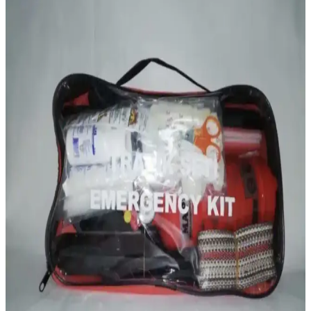
ArWears SoftShell 4 Mevsim Motorsiklet Montu:
Güvenlik ve Konforun Birleşimi
ArWears SoftShell 4 Mevsim Motorsiklet Montu, su ve rüzgar
geçirmez yapısı, CE onaylı korumaları ve şık tasarımıyla güvenli ve
konforlu sürüşler sunar. Günlük ve spor kullanım için uygun,
dayanıklı ve estetik bir seçenek.
Prosev 104 Black King Motosiklet Montu Güçlü ve
Güvenli Sürüş İçin Tasarlandı
Prosev 104 Black King motosiklet montu, yüksek dayanıklılık,
koruma ve konfor sağlayan tasarımıyla güvenli sürüş deneyimi
sunar, reflektör detayları ve çok fonksiyonlu cepleriyle öne çıkar.
Ysf WorkWear Rüzgar Geçirmez ve Soğuk Hava
Motorcu Montu İnceleme ve Özellikleri
Ysf WorkWear'in kış için tasarlanmış motorcu montu, yüksek
performans, dayanıklılık ve güvenlik özellikleriyle öne çıkıyor.
Rüzgar ve suya karşı üstün koruma sağlayan ürün, reflektörler ve
pratik ceplerle kullanışlılık sunar.