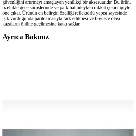
güvenliğini artırmayı amaçlayan yenilikçi bir aksesuarıdır. Bu ürün,
özellikle gece sürüşlerinde ve park halindeyken dikkat çekiciliğiyle
öne çıkar. Ürünün en belirgin özelliği reflektörlü yapısı sayesinde
ışık vurduğunda parıldamasıyla fark edilmesi ve böylece olası
kazaların önüne geçilmesine katkı sağlar.
Ayrıca Bakınız
İki Ssm Sesam Grup İş Pantolonu Karşılaştırması:
Dayanıklılık ve Kullanım Özellikleri
İki farklı Ssm Sesam Grup iş pantolonu, kumaş kalitesi, dayanıklılık
ve kullanım rahatlığı açısından detaylı incelendi. Kalın gabardin ve
mikro dikişli modellerin özellikleri ve kullanıcı yorumlarıyla
karşılaştırıldı.
Mervem Bahçivan Pamuk Reflektörlü Tulum:
Konfor ve Şıklık Bir Arada Günlük Kullanım İçin
%100 pamuk ve reflektör detaylarıyla tasarlanmış, şık ve rahat
Mervem Bahçivan tulumu, günlük kullanımda konfor ve güvenlik
sağlar, dikkat çekici tasarımıyla öne çıkar.