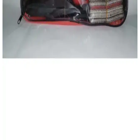
Ysf WorkWear'in kış için tasarlanmış motorcu montu, yüksek
performans, dayanıklılık ve güvenlik özellikleriyle öne çıkıyor.
Rüzgar ve suya karşı üstün koruma sağlayan ürün, reflektörler ve
pratik ceplerle kullanışlılık sunar.
DRC Outdoor Kışlık Motorcu Montu: Güvenlik ve
Konfor Sunan Dayanıklı Sürüş Giysisi
DRC Outdoor Kışlık Motorcu Montu, su ve rüzgar geçirmezliği,
reflektör detayları ve ergonomik tasarımıyla soğuk ve yağışlı
havalarda güvenli sürüş sağlar.
ÖZKAŞ Reflektörlü Oto Aksesuar Sticker Güvenlik
ve Görünürlüğü Artırır
ÖZKAŞ reflektörlü oto sticker'ı, gece ve düşük ışıkta görünürlüğü
artırır, dayanıklı ve kolay uygulanabilir, araç güvenliği ve estetiği
için ideal, uzun ömürlü ve suya dayanıklı yapısıyla tercih edilir.
Genel Markalar Çantalı Lüx Trafik Seti:
TÜVTÜRK Uyumlu Araç Güvenlik Seti