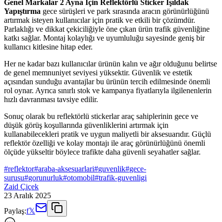
Genel Markalar 2 Ayna İçin Reflektörlü Sticker Işıldak
Yapıştırma
gece sürüşleri ve park sırasında aracın görünürlüğünü
artırmak isteyen kullanıcılar için pratik ve etkili bir çözümdür.
Parlaklığı ve dikkat çekiciliğiyle öne çıkan ürün trafik güvenliğine
katkı sağlar. Montaj kolaylığı ve uyumluluğu sayesinde geniş bir
kullanıcı kitlesine hitap eder.
Her ne kadar bazı kullanıcılar ürünün kalın ve ağır olduğunu belirtse
de genel memnuniyet seviyesi yüksektir. Güvenlik ve estetik
açısından sunduğu avantajlar bu ürünün tercih edilmesinde önemli
rol oynar. Ayrıca sınırlı stok ve kampanya fiyatlarıyla ilgilenenlerin
hızlı davranması tavsiye edilir.
Sonuç olarak bu reflektörlü stickerlar araç sahiplerinin gece ve
düşük görüş koşullarında güvenliklerini artırmak için
kullanabilecekleri pratik ve uygun maliyetli bir aksesuarıdır. Güçlü
reflektör özelliği ve kolay montajı ile araç görünürlüğünü önemli
ölçüde yükseltir böylece trafikte daha güvenli seyahatler sağlar.
#
reflektor
#
araba-aksesuarlari
#
guvenlik
#
gece-
surusu
#
gorunurluk
#
otomobil
#
trafik-guvenligi
Zaid Çiçek
23 Aralık 2025
Paylaş:
f
𝕏