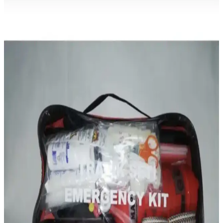
Konfor ve Şıklık Bir Arada Günlük Kullanım İçin
%100 pamuk ve reflektör detaylarıyla tasarlanmış, şık ve rahat
Mervem Bahçivan tulumu, günlük kullanımda konfor ve güvenlik
sağlar, dikkat çekici tasarımıyla öne çıkar.
ArWears SoftShell 4 Mevsim Motorsiklet Montu:
Güvenlik ve Konforun Birleşimi
ArWears SoftShell 4 Mevsim Motorsiklet Montu, su ve rüzgar
geçirmez yapısı, CE onaylı korumaları ve şık tasarımıyla güvenli ve
konforlu sürüşler sunar. Günlük ve spor kullanım için uygun,
dayanıklı ve estetik bir seçenek.
Prosev 104 Black King Motosiklet Montu Güçlü ve
Güvenli Sürüş İçin Tasarlandı
Prosev 104 Black King motosiklet montu, yüksek dayanıklılık,
koruma ve konfor sağlayan tasarımıyla güvenli sürüş deneyimi
sunar, reflektör detayları ve çok fonksiyonlu cepleriyle öne çıkar.
Ysf WorkWear Rüzgar Geçirmez ve Soğuk Hava
Motorcu Montu İnceleme ve Özellikleri