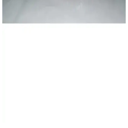
DRC Outdoor Kışlık Motorcu Montu: Güvenlik ve
Konfor Sunan Dayanıklı Sürüş Giysisi
DRC Outdoor Kışlık Motorcu Montu, su ve rüzgar geçirmezliği,
reflektör detayları ve ergonomik tasarımıyla soğuk ve yağışlı
havalarda güvenli sürüş sağlar.
ÖZKAŞ Reflektörlü Oto Aksesuar Sticker Güvenlik
ve Görünürlüğü Artırır
ÖZKAŞ reflektörlü oto sticker'ı, gece ve düşük ışıkta görünürlüğü
artırır, dayanıklı ve kolay uygulanabilir, araç güvenliği ve estetiği
için ideal, uzun ömürlü ve suya dayanıklı yapısıyla tercih edilir.
Genel Markalar Çantalı Lüx Trafik Seti:
TÜVTÜRK Uyumlu Araç Güvenlik Seti
Genel Markalar Çantalı Lüx Trafik Seti, yangın söndürücü, ilk
yardım çantası ve trafik güvenlik ekipmanlarıyla araçlarda acil
durumlara karşı kapsamlı koruma sağlar. TÜVTÜRK uyumlu ve
fonksiyonel tasarımıyla güvenliği artırır.