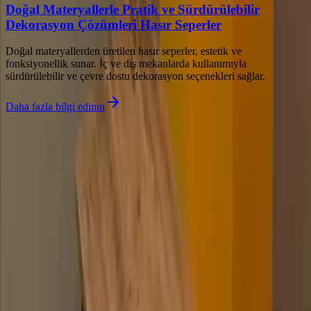
Doğal Materyallerle Pratik ve Sürdürülebilir
Dekorasyon Çözümleri Hasır Seperler
Doğal materyallerden üretilen hasır seperler, estetik ve
fonksiyonellik sunar. İç ve dış mekanlarda kullanımıyla
sürdürülebilir ve çevre dostu dekorasyon seçenekleri sağlar.
Daha fazla bilgi edinin
İlgili makaleler