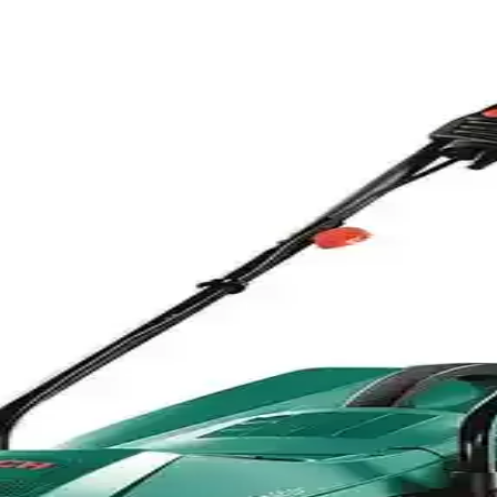
ıklılık ve Çok Yönlü Kullanım Özellikleri
retilmiş, hafif ve dayanıklı, çok yönlü kullanım sağlayan el aletidir.
i Güçlü Motor ve Hafif Tasarım ile Bahçe İşleri
30 cm elektrikli ağaç kesme, bahçe ve ağaç işleri için ideal, dayanık
 Bahçe ve Mangal Aksesuarları
emizlikleri için ideal. Hafif ve uzun ömürlü malzemeleriyle kullanımı 
 Testere Performansı ve Özellikleri
sme ve budama işlemlerinde yüksek performans sağlar. Çift akü sistemi
nlü Bahçe ve Odun Kesim Aracı
leri ve odun kesiminde yüksek performans sağlar, kullanıcı dostu tasarım
mans ve Uzun Süreli Kullanım