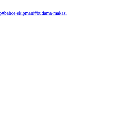
p
#
bahce-ekipmani
#
budama-makasi