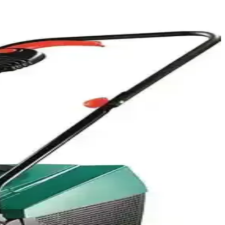
 Ahşap ve yapı işleri için ideal, uzun ömürlü performans sunar.
lı ve kullanımı kolay bir araçtır.
kolay, profesyonel ve amatörler için uygun. Dayanıklılığıyla öne
 ve yenilikçi teknolojisiyle kolay ve güvenli kullanım sunar.
ıyla çeşitli uygulamalarda tercih edilir.