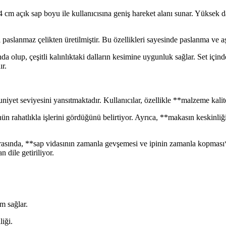
cm açık sap boyu ile kullanıcısına geniş hareket alanı sunar. Yüksek da
slanmaz çelikten üretilmiştir. Bu özellikleri sayesinde paslanma ve aşın
 olup, çeşitli kalınlıktaki dalların kesimine uygunluk sağlar. Set için
ır.
et seviyesini yansıtmaktadır. Kullanıcılar, özellikle **malzeme kalites
n rahatlıkla işlerini gördüğünü belirtiyor. Ayrıca, **makasın keskinliği
rasında, **sap vidasının zamanla gevşemesi ve ipinin zamanla kopması** 
 dile getiriliyor.
m sağlar.
iği.