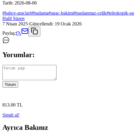
Tarih:
2026-08-06
#
bahce-araclari
#
budama
#
agac-bakimi
#
paslanmaz-celik
#
teleskopik-sa
Halil Süzen
7 Nisan 2025
·
Güncellendi:
19 Ocak 2026
Paylaş:
f
𝕏
Yorumlar:
Yorum
813
.00
TL
Şimdi al!
Ayrıca Bakınız