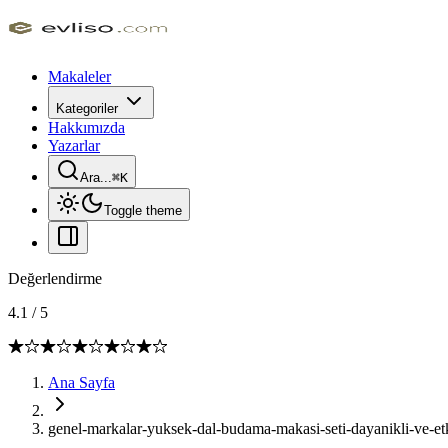
Makaleler
Kategoriler
Hakkımızda
Yazarlar
Ara...
⌘
K
Toggle theme
Değerlendirme
4.1
/
5
Ana Sayfa
genel-markalar-yuksek-dal-budama-makasi-seti-dayanikli-ve-etk