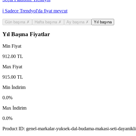
ℹ️ Sadece Trendyol'da fiyat mevcut
Gün başına
✗
Hafta başına
✗
Ay başına
✗
Yıl başına
Yıl Başına Fiyatlar
Min Fiyat
912.00
TL
Max Fiyat
915.00
TL
Min İndirim
0.0
%
Max İndirim
0.0
%
Product ID:
genel-markalar-yuksek-dal-budama-makasi-seti-dayanikli-