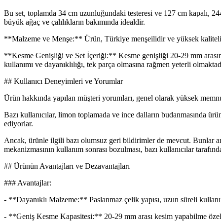
Bu set, toplamda 34 cm uzunluğundaki testeresi ve 127 cm kapalı, 244 
büyük ağaç ve çalılıkların bakımında idealdir.
**Malzeme ve Menşe:** Ürün, Türkiye menşeilidir ve yüksek kaliteli pa
**Kesme Genişliği ve Set İçeriği:** Kesme genişliği 20-29 mm arasında
kullanımı ve dayanıklılığı, tek parça olmasına rağmen yeterli olmaktad
## Kullanıcı Deneyimleri ve Yorumlar
Ürün hakkında yapılan müşteri yorumları, genel olarak yüksek memnuniy
Bazı kullanıcılar, limon toplamada ve ince dalların budanmasında ürünü
ediyorlar.
Ancak, ürünle ilgili bazı olumsuz geri bildirimler de mevcut. Bunlar a
mekanizmasının kullanım sonrası bozulması, bazı kullanıcılar tarafından
## Ürünün Avantajları ve Dezavantajları
### Avantajlar:
- **Dayanıklı Malzeme:** Paslanmaz çelik yapısı, uzun süreli kullanı
- **Geniş Kesme Kapasitesi:** 20-29 mm arası kesim yapabilme özell