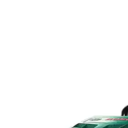
Sürmene Büyük Boy Dövme Çelik Keser: Yüksek Dayan
Sürmene Büyük Boy Dövme Çelik Keser, yüksek kaliteli dövme çelikten ü
CATPOWER 2021 30 Cm Elektrikli Ağaç Kesme Makines
Yüksek performanslı 1010 W motor ve hafif tasarımıyla CATPOWER 2021 
Mobilreyon Kürek ve Maşa Seti: Dayanıklı ve Pratik
Mobilreyon'un dayanıklı kürek ve maşa seti, bahçe, mangal ve şömine t
çıkan bu set, çeşitli alanlarda pratik çözümler sunar.
Sturdy Magic Saw X-Torq 1800 Li-On Akülü Dal Kesme
Sturdy Magic Saw X-Torq 1800 Li-On, hafif ve güçlü yapısıyla odun ke
Assur 25CC Mini Benzinli Testere: Güçlü ve Çok Yö
Assur 25CC mini benzınli testere, hafif ve dayanıklı yapısıyla bahçe iş
Palmera F21 3 Akülü Budama Makası: Güçlü Perfor