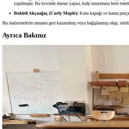
yapılmıştır. Bu kıvrımlı damar yapısı, kulp tasarımına hem estet
Bukleli Akçaağaç (Curly Maple):
Kutu kapağı ve kama parçalar
Bu malzemelerin tamamı geri kazanılmış veya bağışlanmış olup, sürdürü
Ayrıca Bakınız
Çatı Kenarı Uygulamalarında Doğru Teknikler ve Ya
Çatı ve duvar birleşimlerinde yapılan yanlış uygulamalar su sızıntılar
Kiraz Ağacından Reeded (Oluklu) Şifonyer: Tasarım ve
Kiraz ağacından yapılmış reeded yüzeyli şifonyerin tasarım, malzeme se
Chevron Desenli Ahşap Kesme Tahtası Üretiminde Ya
Chevron desenli ahşap kesme tahtası üretiminde hizalama, yapıştırma ve
Kalın Kaplamalarda Oyma: Ahşap Hareketi ve Malz