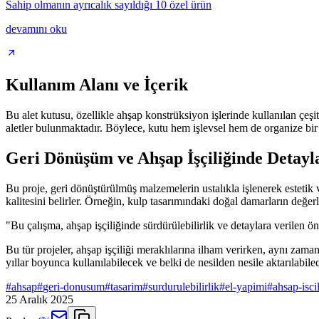
Sahip olmanın ayrıcalık sayıldığı 10 özel ürün
devamını oku
Kullanım Alanı ve İçerik
Bu alet kutusu, özellikle ahşap konstrüksiyon işlerinde kullanılan çeşitli
aletler bulunmaktadır. Böylece, kutu hem işlevsel hem de organize bir
Geri Dönüşüm ve Ahşap İşçiliğinde Detay
Bu proje, geri dönüştürülmüş malzemelerin ustalıkla işlenerek estetik
kalitesini belirler. Örneğin, kulp tasarımındaki doğal damarların değer
"Bu çalışma, ahşap işçiliğinde sürdürülebilirlik ve detaylara verilen öne
Bu tür projeler, ahşap işçiliği meraklılarına ilham verirken, aynı zam
yıllar boyunca kullanılabilecek ve belki de nesilden nesile aktarılabilec
#
ahsap
#
geri-donusum
#
tasarim
#
surdurulebilirlik
#
el-yapimi
#
ahsap-iscil
25 Aralık 2025