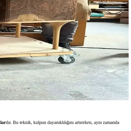
ni azaltır ve mobilyanın dayanıklılığını artırır.
 çeşitli projelerde ekonomik ve yaratıcı çözümler sunar.
ortaya çıkarır. Jigsiz işçilik ön plandadır.
 yüzey hazırlığı bu problemi büyük ölçüde önler.
ği bir arada sunar. Buhar bükme ve el işçiliği detayları öne çıkar.
lar
dır. Bu teknik, kulpun dayanıklılığını artırırken, aynı zamanda