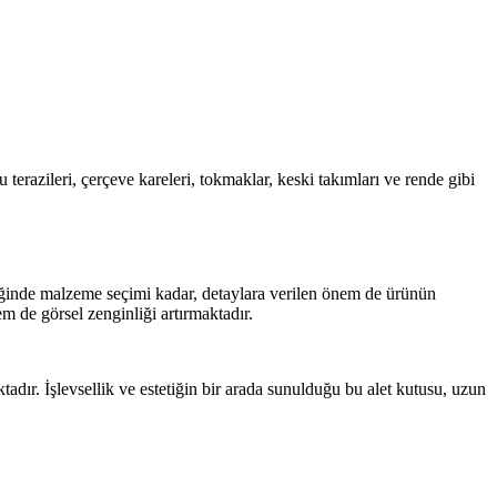
su terazileri, çerçeve kareleri, tokmaklar, keski takımları ve rende gibi
liğinde malzeme seçimi kadar, detaylara verilen önem de ürünün
em de görsel zenginliği artırmaktadır.
adır. İşlevsellik ve estetiğin bir arada sunulduğu bu alet kutusu, uzun