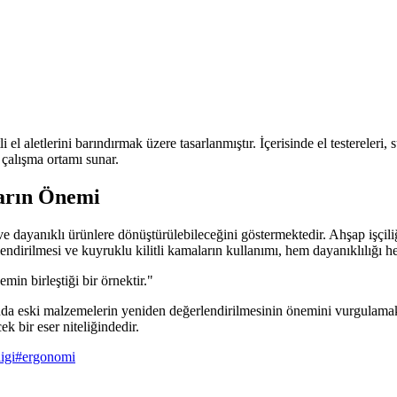
 el aletlerini barındırmak üzere tasarlanmıştır. İçerisinde el testereleri, 
 çalışma ortamı sunar.
ların Önemi
 ve dayanıklı ürünlere dönüştürülebileceğini göstermektedir. Ahşap işçi
lendirilmesi ve kuyruklu kilitli kamaların kullanımı, hem dayanıklılığı h
min birleştiği bir örnektir."
anda eski malzemelerin yeniden değerlendirilmesinin önemini vurgulamakt
ek bir eser niteliğindedir.
igi
#
ergonomi