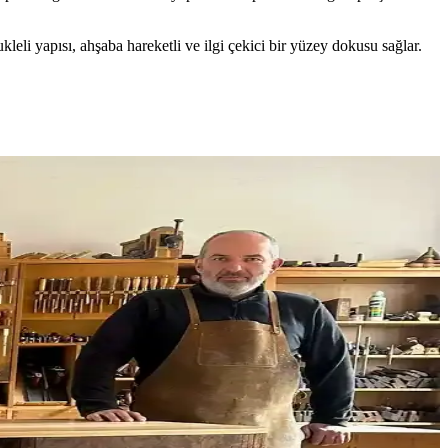
leli yapısı, ahşaba hareketli ve ilgi çekici bir yüzey dokusu sağlar.
apının dayanıklılığını artırır ve uzun ömür sağlar.
özel kutular gibi fonksiyonel detaylar öne çıkar.
mlerle bu hatalar önlenebilir.