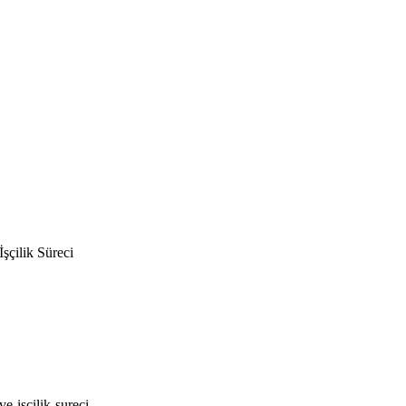
şçilik Süreci
e-iscilik-sureci