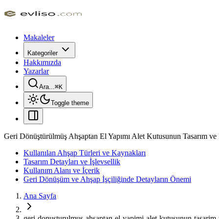
Makaleler
Kategoriler
Hakkımızda
Yazarlar
Ara...
⌘
K
Toggle theme
Geri Dönüştürülmüş Ahşaptan El Yapımı Alet Kutusunun Tasarım ve İ
Kullanılan Ahşap Türleri ve Kaynakları
Tasarım Detayları ve İşlevsellik
Kullanım Alanı ve İçerik
Geri Dönüşüm ve Ahşap İşçiliğinde Detayların Önemi
Ana Sayfa
geri-donusturulmus-ahsaptan-el-yapimi-alet-kutusunun-tasarim-v