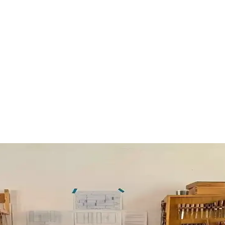
ygın Hataların Önemi
ına ve malzeme hasarına yol açar. Doğru teknikler ve malzeme kullanımı y
 İşçilik Detayları
çimi ve zorlu işçilik süreci anlatılmaktadır. LED aydınlatmalı ayna ve 