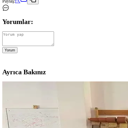
Paylaş:
f
𝕏
Yorumlar:
Yorum
Ayrıca Bakınız
Çatı Kenarı Uygulamalarında Doğru Teknikler ve Ya
Çatı ve duvar birleşimlerinde yapılan yanlış uygulamalar su sızıntılar
Kiraz Ağacından Reeded (Oluklu) Şifonyer: Tasarım ve
Kiraz ağacından yapılmış reeded yüzeyli şifonyerin tasarım, malzeme se