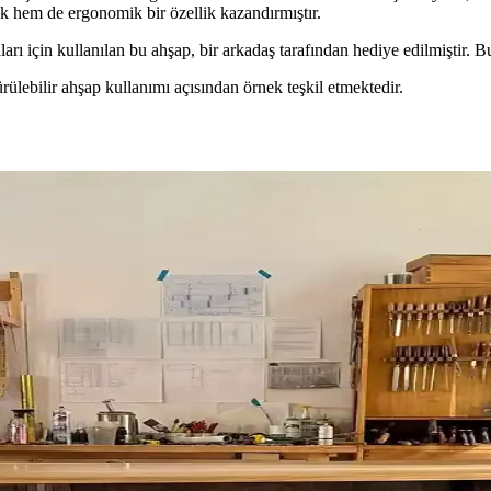
ik hem de ergonomik bir özellik kazandırmıştır.
ı için kullanılan bu ahşap, bir arkadaş tarafından hediye edilmiştir. Buk
lebilir ahşap kullanımı açısından örnek teşkil etmektedir.
ygın Hataların Önemi
ına ve malzeme hasarına yol açar. Doğru teknikler ve malzeme kullanımı y
 İşçilik Detayları
çimi ve zorlu işçilik süreci anlatılmaktadır. LED aydınlatmalı ayna ve 
ygın Hatalar ve Çözüm Yöntemleri
 vida yerleşimi gibi teknik sorunlar ürün kalitesini etkiler. Doğru yönte
eme Seçiminin Önemi