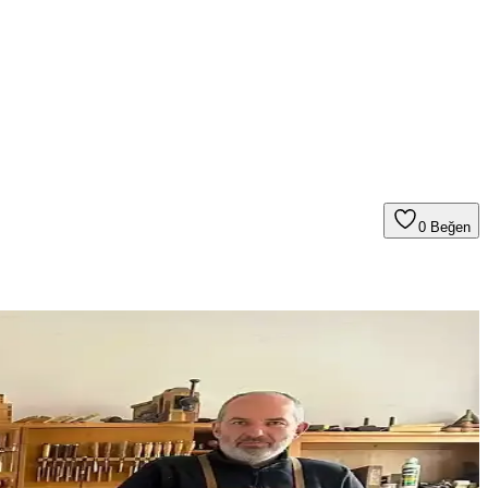
0
Beğen
apının dayanıklılığını artırır ve uzun ömür sağlar.
özel kutular gibi fonksiyonel detaylar öne çıkar.