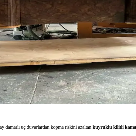
irir. Kaplama ve çekirdek ahşabın birlikte hareket etmesi çatlama riski
ngozlukta Kullanım Alanları
er içerir. Bu parçalar, marangozlukta küçük mobilya ve gitar yapımı gibi
inin Detaylı İncelenmesi
 bitirme süreçleri, el becerisiyle birleşerek dayanıklı ve estetik saplar 
Etkili Çözüm Yöntemleri
ıkça karşılaşılan bir sorundur. Ön mühürleme, doğru pigment seçimi ve
nda Klasik Birleştirme Teknikleri
şe ve ceviz malzemelerle yapılan masif ahşap masa, dayanıklılık ve esteti
tay damarlı uç duvarlardan kopma riskini azaltan
kuyruklu kilitli kama