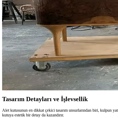
Kalın kaplamalarda oyma işlemi, ahşap hareketi ve malzeme uyumu gerekt
Ahşap Kesim Artıklarının Değerlendirilmesi ve Mara
Ahşap kesim artıkları, farklı ağaç türlerinden oluşan değerli malzemel
Bıçak Sapı Yapımında Malzeme Seçimi ve İşçilik Sürec
Bıçak sapı yapımında malzeme seçimi, yapıştırma, delme, şekillendirme ve
Ahşap Epoksi Dökümünde Renk Sızıntısı Sorunu ve 
Ahşap epoksi dökümünde renk pigmentlerinin ahşap liflerine sızması s
Geleneksel Ahşap İşçiliğiyle Masif Ahşap Masa Yapımı
Geleneksel el aletleri ve klasik birleştirme yöntemleri kullanılarak me
Tasarım Detayları ve İşlevsellik
Alet kutusunun en dikkat çekici tasarım unsurlarından biri, kulpun ya
kutuya estetik bir detay da kazandırır.