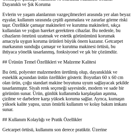
Dayanıklı ve Şık Koruma
Evlerin ve yaşam alanlarının vazgeçilmezleri arasında yer alan beyaz
eşyalar, kullanım sırasında çeşitli aşınmalara ve zararlar görme riski
taşır. Özellikle çamaşır makineleri ve kurutma makineleri, sıkça
kullanılan ve yoğun hareket gerektiren cihazlar. Bu nedenle, bu
cihazların ömrünü uzatmak ve estetik görünümünü korumak
amacıyla uygun koruma ürünleri büyük önem kazanır. Getcarpet
markasının sunduğu çamaşır ve kurutma makinesi örtüsü, bu
ihtiyaca yönelik tasarlanmış, fonksiyonel ve şık bir çözümdür.
## Ürünün Temel Özellikleri ve Malzeme Kalitesi
Bu örtü, polyester malzemeden üretilmiş olup, dayanıklılık ve
esneklik açısından üstün özellikler gösterir. Boyutları 60 x 60 cm
olan ürün, çoğu standart makine boyutuna uyum sağlayacak şekilde
tasarlanmıştır. Siyah renk seçeneği sayesinde, modern ve sade bir
görünüm sunar. Ürün, günlük kullanımda karşılaşılan aşınma,
çizilme ve darbelere karşı yüksek koruma sağlar. Ayrıca, kumaşın
yüksek kalite yapısı, uzun ömürlü kullanım ve kolay bakım imkanı
sunar.
## Kullanım Kolaylığı ve Pratik Özellikler
Getcarpet örtüsü, kullanımı son derece pratiktir. Üzerine