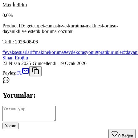
Max İndirim
0.0
%
Product ID:
getcarpet-camasir-ve-kurutma-makinesi-ortusu-
dayanikli-ve-estetik-koruma-cozumu
Tarih:
2026-08-06
#
evaksesuarlari
#
makinekoruma
#
evdekorasyonu
#
pratikurunler
#
dayan
Sinan Eroğlu
23 Nisan 2025
·
Güncellendi:
19 Ocak 2026
Paylaş:
f
𝕏
Yorumlar:
Yorum
0
Beğen