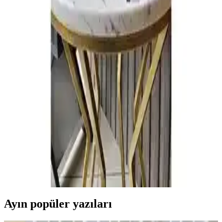
Fonksiyonellik Sunan Seçenekler
Ev dekorasyonunda mavi halı örtüleri, estetik ve dayanıklılığıyla öne
çıkar. Farklı tarz ve malzeme seçenekleriyle, mekanlara sıcaklık ve
karakter kazandırır, kullanım kolaylığı sağlar.
Yazılı Dekoratif Yastıklar ile Modern Ev
Dekorasyonunda Şıklık ve Kişisel Dokunuşlar
Yazılı dekoratif yastıklar, modern evlerde kişisel tarzı yansıtan ve
estetikle fonksiyonelliği bir arada sunan önemli aksesuarlar arasında
yer alır.
Ev Dekorasyonunda Aksesuar ve Dekoratif
Objelerle Şıklık Yaratma Rehberi
Evinize şıklık katacak dekoratif objeler ve aksesuarlar, tarzınıza
uygun seçimlerle yaşam alanlarınızı kişisel ve estetik hale getirir.
Detaylara dikkat ederek fonksiyonelliği ve görselliği dengeleyin.
Ayın popüler yazıları