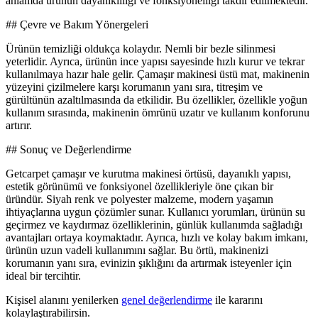
anlamda ürünün dayanıklılığı ve fonksiyonelliği takdir edilmektedir.
## Çevre ve Bakım Yönergeleri
Ürünün temizliği oldukça kolaydır. Nemli bir bezle silinmesi
yeterlidir. Ayrıca, ürünün ince yapısı sayesinde hızlı kurur ve tekrar
kullanılmaya hazır hale gelir. Çamaşır makinesi üstü mat, makinenin
yüzeyini çizilmelere karşı korumanın yanı sıra, titreşim ve
gürültünün azaltılmasında da etkilidir. Bu özellikler, özellikle yoğun
kullanım sırasında, makinenin ömrünü uzatır ve kullanım konforunu
artırır.
## Sonuç ve Değerlendirme
Getcarpet çamaşır ve kurutma makinesi örtüsü, dayanıklı yapısı,
estetik görünümü ve fonksiyonel özellikleriyle öne çıkan bir
üründür. Siyah renk ve polyester malzeme, modern yaşamın
ihtiyaçlarına uygun çözümler sunar. Kullanıcı yorumları, ürünün su
geçirmez ve kaydırmaz özelliklerinin, günlük kullanımda sağladığı
avantajları ortaya koymaktadır. Ayrıca, hızlı ve kolay bakım imkanı,
ürünün uzun vadeli kullanımını sağlar. Bu örtü, makinenizi
korumanın yanı sıra, evinizin şıklığını da artırmak isteyenler için
ideal bir tercihtir.
Kişisel alanını yenilerken
genel değerlendirme
ile kararını
kolaylaştırabilirsin.