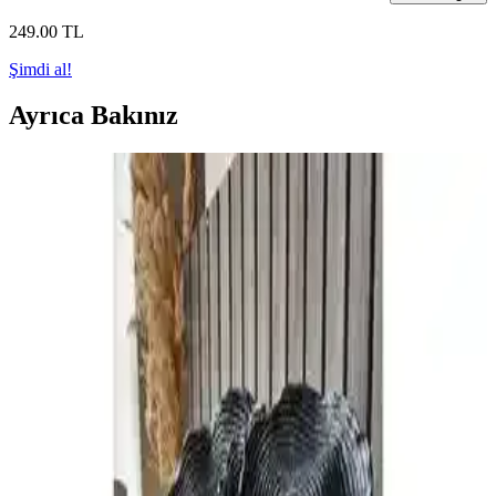
249
.00
TL
Şimdi al!
Ayrıca Bakınız
Toka Organizerleri ile Ev Dekorasyonunda Şıklık ve
Düzeni Sağlama Yöntemleri
Toka organizerleri, evde düzeni sağlarken estetik katmanın en etkili
yollarından biridir. Çeşitli malzeme ve tasarımlarla, mutfak, banyo
ve yatak odası gibi alanlarda kullanılır, kaybolan küçük eşyaları
düzenler ve dekoratif görünüm sağlar.
Şık ve Sıcak Örme Battaniyelerin Kullanımında
Dikkat Edilmesi Gerekenler
Örme battaniyeler, estetik ve fonksiyonel açıdan ev dekorasyonunda
önemli yer tutar. Kaliteli malzeme ve doğru kullanım ile yaşam
alanlarınızı sıcak ve şık hale getirebilirsiniz.