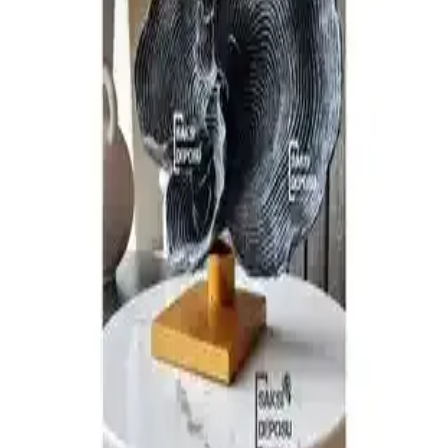
Karaca Dantelli Battaniye ile Ev Dekorasyonunda
Zarif ve Şık Dokunuşlar
Karaca dantelli battaniye, şıklık ve fonksiyonelliği bir araya
getirerek yaşam alanlarınıza zarif bir dokunuş sağlar. Kaliteli
malzeme ve ince işçilikle tasarlanmış bu ürün, dekorasyonunuzu
tamamlar.
Mermer Peçetelikler: Dayanıklı ve Estetik Ev
Dekorasyonunda Şık Seçenekler
Mermer peçetelikler, doğal taşların dayanıklılığı ve estetiğiyle ev
dekorasyonunda şıklık ve fonksiyonellik sunar. Farklı renk ve
desenleriyle mekanlara zarif bir hava katar.
Fonksiyonel Desenli Kupalar ve Ev Aksesuarlarıyla
Modern ve Estetik Dekorasyon
Estetik ve işlevselliği bir araya getiren desenli kupalar ve ev
aksesuarları, günlük yaşamı kolaylaştırırken şıklık katıyor. Dayanıklı
malzemelerle tasarlanmış ürünler, yaşam alanlarınızı güzelleştirir.
Konforlu Mavi Halı Örtüsü Modelleri: Estetik ve