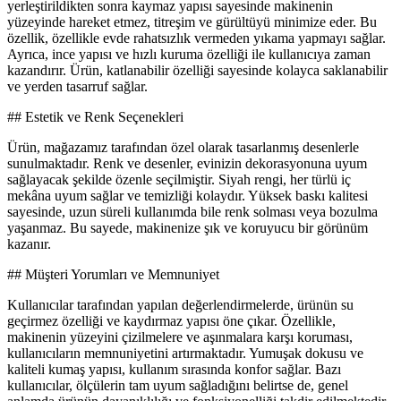
yerleştirildikten sonra kaymaz yapısı sayesinde makinenin
yüzeyinde hareket etmez, titreşim ve gürültüyü minimize eder. Bu
özellik, özellikle evde rahatsızlık vermeden yıkama yapmayı sağlar.
Ayrıca, ince yapısı ve hızlı kuruma özelliği ile kullanıcıya zaman
kazandırır. Ürün, katlanabilir özelliği sayesinde kolayca saklanabilir
ve yerden tasarruf sağlar.
## Estetik ve Renk Seçenekleri
Ürün, mağazamız tarafından özel olarak tasarlanmış desenlerle
sunulmaktadır. Renk ve desenler, evinizin dekorasyonuna uyum
sağlayacak şekilde özenle seçilmiştir. Siyah rengi, her türlü iç
mekâna uyum sağlar ve temizliği kolaydır. Yüksek baskı kalitesi
sayesinde, uzun süreli kullanımda bile renk solması veya bozulma
yaşanmaz. Bu sayede, makinenize şık ve koruyucu bir görünüm
kazanır.
## Müşteri Yorumları ve Memnuniyet
Kullanıcılar tarafından yapılan değerlendirmelerde, ürünün su
geçirmez özelliği ve kaydırmaz yapısı öne çıkar. Özellikle,
makinenin yüzeyini çizilmelere ve aşınmalara karşı koruması,
kullanıcıların memnuniyetini artırmaktadır. Yumuşak dokusu ve
kaliteli kumaş yapısı, kullanım sırasında konfor sağlar. Bazı
kullanıcılar, ölçülerin tam uyum sağladığını belirtse de, genel