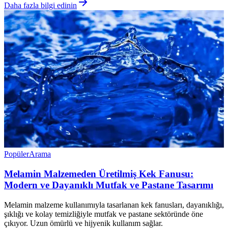
Daha fazla bilgi edinin
Popüler
Arama
Melamin Malzemeden Üretilmiş Kek Fanusu:
Modern ve Dayanıklı Mutfak ve Pastane Tasarımı
Melamin malzeme kullanımıyla tasarlanan kek fanusları, dayanıklığı,
şıklığı ve kolay temizliğiyle mutfak ve pastane sektöründe öne
çıkıyor. Uzun ömürlü ve hijyenik kullanım sağlar.