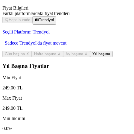
Fiyat Bilgileri
Farklı platformlardaki fiyat trendleri
🛒
Hepsiburada
🛍️
Trendyol
Seçili Platform:
Trendyol
ℹ️ Sadece Trendyol'da fiyat mevcut
Gün başına
✗
Hafta başına
✗
Ay başına
✗
Yıl başına
Yıl Başına Fiyatlar
Min Fiyat
249.00
TL
Max Fiyat
249.00
TL
Min İndirim
0.0
%