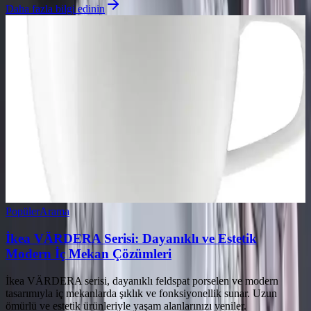
Daha fazla bilgi edinin
Popüler
Arama
İkea VÄRDERA Serisi: Dayanıklı ve Estetik
Modern İç Mekan Çözümleri
İkea VÄRDERA serisi, dayanıklı feldspat porselen ve modern
tasarımıyla iç mekanlarda şıklık ve fonksiyonellik sunar. Uzun
ömürlü ve estetik ürünleriyle yaşam alanlarınızı yeniler.