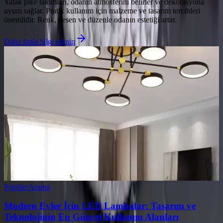
Yatak pike takımları, odanın atmosferini belirler ve dekorasyona
uyum sağlar. Pratik kullanım için malzeme ve tasarım tercihleri
önemlidir. Renk, desen ve düzenle odanın estetiği artar.
Daha fazla bilgi edinin
Popüler
Arama
Modern Evler İçin LED Lambalar: Tasarım ve
Teknolojinin En Güncel Kullanım Alanları