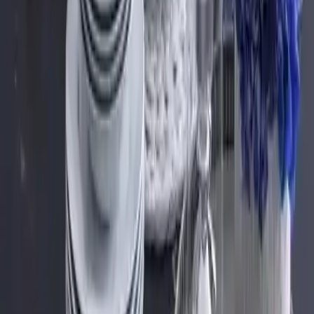
Sonuç ve Tavsiyeler
Güral Porselen Alfa yemek takımı, şıklığı ve kullanışlılığıyla öne
çıkan bir tercih olabilir. Ancak, satın almadan önce ürünlerin dikkatli
kontrol edilmesi önemlidir. Kalite sorunları yaşanmış olsa da, genel
memnuniyet yüksek seviyededir. Kullanıcıların, ürünleri özenle
kullanmaları ve olası hasar durumlarında dikkatli davranmaları, ürün
ömrünü uzatacaktır. Bu set, hem günlük kullanım hem de özel
davetler için ideal bir seçenek olarak öne çıkar.
Son Düşünceler
Estetik ve fonksiyonelliği bir arada sunan Güral Porselen Alfa 24
Parça Yemek Takımı, evinizde şıklık yaratmak isteyenler için uygun
bir tercihtir. Kaliteli malzemeleri ve şık tasarımıyla, sofralarınıza zarif
bir dokunuş katacaktır. Ancak, ürünlerin olası çatlak ve kırık gibi
sorunlara karşı dikkatli seçilmesi ve kullanım sırasında özen
gösterilmesi, uzun ömürlü kullanım için önemlidir. Bu nedenle,
alışverişinizi yaparken, ürünlerin dikkatlice kontrol edilmesi ve
ihtiyaçlarınıza uygun olup olmadığının değerlendirilmesi tavsiye
edilir.
Fiyat Bilgileri
Farklı platformlardaki fiyat trendleri