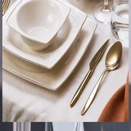
Bone Porselen ile Dekorasyonda Zarafet ve
Dayanıklılık Sağlayan Modern Çözümler
Bone porselen, estetik ve dayanıklılığıyla iç mekan ve sofralara
şıklık katan ince ve hafif seramik malzemedir. Zarif detaylarıyla
dekorasyonda yeni bir boyut açar.
Bone China Yemek Takımlarıyla Dekorasyonunuza
Zarif ve Dayanıklı Dokunuşlar
Bone china yemek takımları, şıklık ve dayanıklılığıyla masa
dekorasyonunuza zarif bir dokunuş katıyor. Farklı modeller ve
detaylarla yaşam alanlarınızı güzelleştirin.
Emsan Sedef Fine Bone 60 Parça Kare Yemek
Takımı Modern ve Şık Dekorasyon İçin Ideal
Seçenek
Emsan Sedef Fine Bone 60 Parça kare yemek takımı, hafif ve
dayanıklı yapısıyla modern dekorasyonlara uyum sağlar, 12 kişilik
kapasitesiyle günlük ve özel kullanımlar için ideal bir seçenektir.