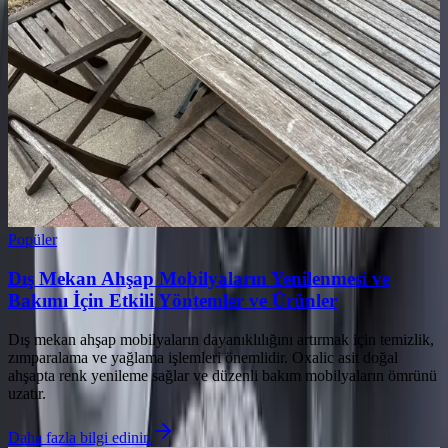
Popüler
Dış Mekan Ahşap Mobilyaların Yenilenmesi ve
Bakımı İçin Etkili Yöntemler ve Ürünler
Dış mekan ahşap mobilyaların dayanıklılığını artırmak için temizlik,
zımparalama ve yağlama işlemleri önemlidir. Oxalic asit doğal
ahşapta renk yenileme sağlar ve düzenli bakım mobilyaların ömrünü
uzatır.
Daha fazla bilgi edinin