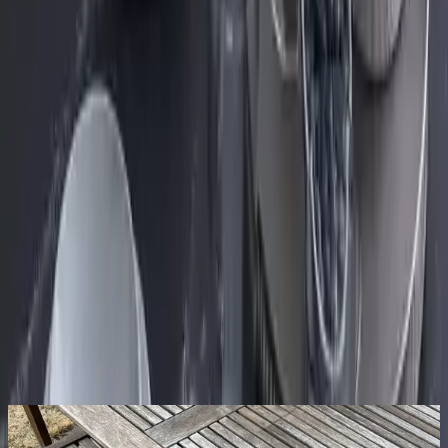
Product ID:
gural-porselen-alfa-24-parca-6-kisilik-yemek-takimi-
modern-ve-sik-tasarim
Tarih:
2026-08-07
Paylaş:
f
𝕏
Yorumlar:
Yorum
0
Beğen
Ayın popüler yazıları