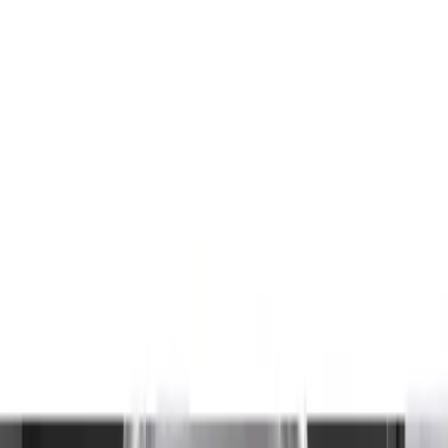
Trendler, ipuçları, rehberler ve yeni fikirlerle dolu
içerikler burada sizi bekliyor.
Ürün Tanımı ve Genel Özellikler
Güral Porselen Alfa 24 Parça 6 Kişilik Yemek Takımı, şıklığı ve
fonksiyonelliğiyle öne çıkan bir mutfak aksesuarıdır. Modern
tasarımı ve kaliteli malzemeleriyle, yemeklerinize zarif bir dokunuş
katmayı hedefler. Bu set, her evin sofrasında fark yaratacak detaylar
içerir.
Set İçeriği ve Parça Dağılımı
Bu yemek takımı, toplamda 24 parçadan oluşur. Her set, aşağıdaki
bileşenleri içerir:
6 adet çorba kasesi
6 adet pasta tabağı
6 adet yemek tabağı
6 adet servis tabağı
Her parça, özenle tasarlanmıştır ve günlük kullanım ile özel davetler