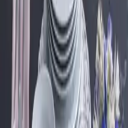
Kullanım ve Performans
Değerlendirmeleri
Görünüm ve kullanım açısından, ürün genellikle şık ve zarif olarak
tanımlanır. Müşteri geri bildirimleri, ürünün temizlik ve kullanımı
kolay olduğunu ortaya koyar. Ancak, bazı kullanıcılar, ürünlerin
dayanıklılığı konusunda çeşitli sorunlar bildirmiştir.
Olumlu Yönler
Şık ve zarif görünüm
: Modern ve şık tasarımıyla sofralarınıza
estetik katıyor.
Temizlik ve bakım kolaylığı
: Parçalar, günlük kullanıma uygun
ve temizliği pratik.
Kullanım rahatlığı
: Hafif yapısı sayesinde, kullanım sırasında
rahatlık sağlar.
Olumsuz Yönler
Bazı kullanıcılar, ürünlerde kalite sorunlarına dikkat çekmiştir.
Özellikle, birkaç parçada çatlak ve kırık tespit edilmiştir. Bu durum,
ürünlerin paketlenme veya üretim aşamasında yaşanan sıkıntılara