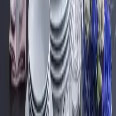
işaret edebilir.
Çatlak ve kırıklar: İki yemek tabağında çatlak bulunmuş, bazı
parçalar ise kırık çıkmıştır.
Ürün kalitesi: Koliden çıkan bazı parçaların kırık olması,
ürünlerin dayanıklılığı konusunda endişe yaratabilir.
Ürün Kalitesi ve Dayanıklılık
Ürünün genel puanı 4.7 olan değerlendirmesi, yüksek memnuniyet
seviyesini gösterir. Ancak, yaşanan olumsuz deneyimler, ürünün
dayanıklılığı konusunda dikkatli olunması gerektiğine işaret eder.
Özellikle, kırık veya çatlak gibi sorunların yaşanma olasılığı, paketin
ve ürünlerin dikkatli incelenmesini gerektirir.
Satın Alma Kararını Etkileyen Faktörler
Bu ürün, şık tasarımı ve kullanım kolaylığıyla tercih edilse de, kalite
sorunları nedeniyle dikkatli alınmalıdır. Kullanıcılar, ürünlerin estetik
ve fonksiyonellik açısından avantajlı olduğunu belirtirken,
dayanıklılık konusunda dikkatli olmalarını önerir.