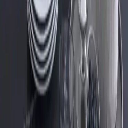
🛒
Hepsiburada
🛍️
Trendyol
Seçili Platform:
Hepsiburada
ℹ️ Sadece Hepsiburada'da fiyat mevcut
Gün başına
✗
Hafta başına
✗
Ay başına
✗
Yıl başına
Yıl Başına Fiyatlar
Min Fiyat
1776.72
TL
Max Fiyat
1779.25
TL
Min İndirim
0.0
%
Max İndirim
0.0
%