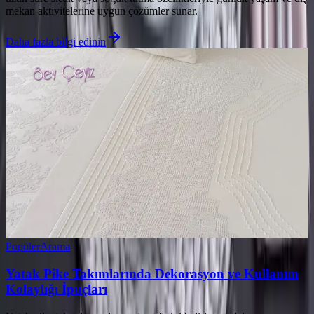
mekan aktivitelerine uygun çözümler sunar.
Daha fazla bilgi edinin
Popüler
Arama
Yatak Pike Takımlarında Dekorasyon ve Kullanım
Kolaylığı İpuçları