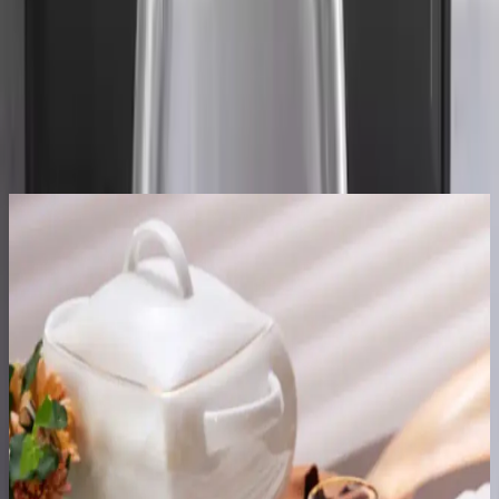
için uygundur. Ayrıca, setin her parçası, uyumlu ve estetik bir
görünüm sağlar.
1785
.00
TL
Şimdi al!
Ayrıca Bakınız
Doğadan İlham Alan Ağaç Desenli Yemek Takımları
Karaca ve Kütahya Home Koleksiyonları
Doğadan ilham alan ağaç desenli yemek takımları, estetik ve
fonksiyonelliği bir arada sunar. Karaca ve Kütahya Home'un çeşitli
koleksiyonlarıyla sofralarınıza rustik şıklık ve doğal atmosfer
kazandırın.
12 Kişilik Yemek Takımı Seçerken Dikkat Edilmesi
Gerekenler ve En İyi Modeller
12 kişilik yemek takımları, geniş aileler ve misafir ağırlayanlar için
estetik ve fonksiyonel çözümler sunar. Malzeme, tasarım ve bakım