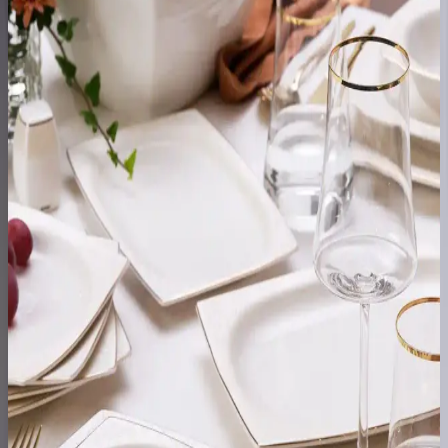
ipuçlarıyla uzun ömürlü kullanım sağlar.
Ev Dekorasyonunu Tamamlayan Modern ve Klasik
Yemek Takımı Seçenekleri
Modern ve klasik tarzlara uygun, dayanıklı ve estetik yemek takımı
seçenekleriyle evinizin atmosferini güçlendirin. Farklı markalar ve
fiyat aralıklarıyla ihtiyaçlarınıza uygun ürünleri keşfedin.
Korkmaz Şık Yemek Takımı Modelleri: Estetik ve
Fonksiyonellik Bir Arada
Korkmaz'ın şık yemek takımı modelleri, dayanıklı malzeme ve
estetik tasarımlarıyla günlük ve özel günlerinizde şıklık ve
fonksiyonellik sunar.
Zarif Yemek Takımları ve Ev Dekorasyonunda
Estetik Uyum Sağlama Rehberi
Ev dekorasyonunda zarif yemek takımları, estetik ve
fonksiyonelliğiyle yaşam alanlarını güzelleştirir. Farklı tarz ve
malzeme seçenekleriyle uyum sağlar, şıklık ve sıcaklık katar.