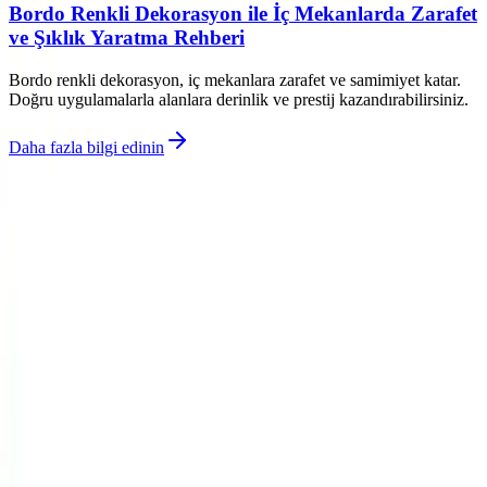
Bordo Renkli Dekorasyon ile İç Mekanlarda Zarafet
ve Şıklık Yaratma Rehberi
Bordo renkli dekorasyon, iç mekanlara zarafet ve samimiyet katar.
Doğru uygulamalarla alanlara derinlik ve prestij kazandırabilirsiniz.
Daha fazla bilgi edinin
©
Evliso
2026
Site bölümleri
Ana Sayfa
Kategoriler
Etiketler
Yazarlar
Genel sayfalar
Hakkımızda
Kullanım Şartları
Gizlilik Politikası