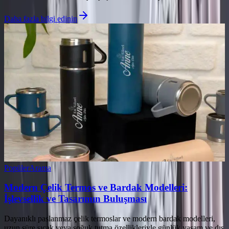
Daha fazla bilgi edinin
Popüler
Arama
Modern Çelik Termos ve Bardak Modelleri:
İşlevsellik ve Tasarımın Buluşması
Dayanıklı paslanmaz çelik termoslar ve modern bardak modelleri,
uzun süre sıcak veya soğuk tutma özellikleriyle günlük yaşam ve dış