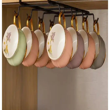
Uyumsuzluğunda Etkili Montaj Çözümleri
Isıtıcı menfezi ile süpürgelik yüksekliği arasındaki uyumsuzluk,
miter kesim, oyuk açma ve menfez kapağı uyumu gibi teknik
yöntemlerle estetik ve fonksiyonel olarak giderilebilir. Ahşabın ısıya
tepkisi ve profil sürekliliği önemlidir.
Burl Ahşap: Değeri, Özellikleri ve Kullanım
Alanlarının Detaylı İncelemesi
Burl ahşap, ağaçlardaki anormal büyüme sonucu oluşan benzersiz
desenlere sahip bir ahşap türüdür. Değeri, türü, boyutu ve desenine
bağlıdır. Mobilya ve küçük ahşap işlerinde kullanılır.
Yatak Odası Dekorasyonunda Fonksiyonel ve
Estetik Yatak Masası Seçenekleri
Yatak odalarında fonksiyonel ve estetik açıdan önemli olan yatak
masaları, malzeme, tasarım ve depolama özellikleriyle odanın
kullanımını optimize eder.
Ucuz Tül Seçenekleri ve Kullanım İpuçları Ev ve
Ofis Dekorasyonunda