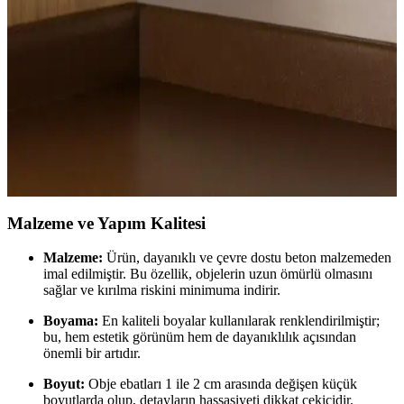
Uygun fiyatlı tüller, çeşitli renk ve doku seçenekleriyle
dekorasyonda estetik ve fonksiyonel çözümler sunar. Kalite ve
bakım ipuçlarıyla uzun ömürlü kullanım sağlar.
İç Mekan Tasarımında Fincan Düzeni: Estetik ve
İşlevselliğin Birleşimi
Fincan düzeni, iç mekan tasarımında estetik ve fonksiyonelliği
artıran önemli bir unsurdur. Kullanım kolaylığı ve görsel uyum
sağlayan düzenlemelerle yaşam alanlarınızı geliştirin.
Malzeme ve Yapım Kalitesi
Malzeme:
Ürün, dayanıklı ve çevre dostu beton malzemeden
imal edilmiştir. Bu özellik, objelerin uzun ömürlü olmasını
sağlar ve kırılma riskini minimuma indirir.
Boyama:
En kaliteli boyalar kullanılarak renklendirilmiştir;
bu, hem estetik görünüm hem de dayanıklılık açısından
önemli bir artıdır.
Boyut:
Obje ebatları 1 ile 2 cm arasında değişen küçük
boyutlarda olup, detayların hassasiyeti dikkat çekicidir.