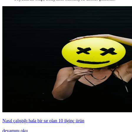
Nasıl çalıştığı hala bir sır olan 10 ilginç ürün
devamını oku