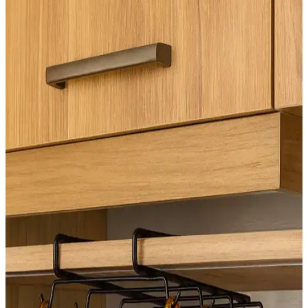
Ev dekorasyonunda yaygın tavsiyelerin neden pişmanlık
yaratabileceği, malzeme seçimi, renk tercihleri ve işçilik gibi önemli
detaylar kullanıcı deneyimleriyle ele alınıyor.
Yüzeysel Ahşap Raflar: Basit Araçlarla Estetik ve
Fonksiyonel Depolama Çözümleri
Yüzeysel ahşap raflar, basit araçlar ve tekniklerle estetik ve
fonksiyonel depolama sağlar. Dayanıklı malzemeler ve dekoratif
detaylarla profesyonel görünüm elde edilir.
Tuvaletin Yer Değiştirilmesi Sonrası LVP Zemin
Onarımı ve Alternatif Çözümler
Tuvaletin yer değiştirmesi sonrası LVP zeminlerde oluşan boşluklar,
uygun malzeme ve yöntemlerle onarılabilir. Epoksi dolgu ve
dekoratif çözümler alternatif olarak değerlendirilebilir.
Isıtıcı Menfezi ve Süpürgelik Yüksekliği
Uyumsuzluğunda Etkili Montaj Çözümleri
Isıtıcı menfezi ile süpürgelik yüksekliği arasındaki uyumsuzluk,
miter kesim, oyuk açma ve menfez kapağı uyumu gibi teknik