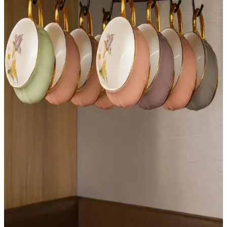
yöntemlerle estetik ve fonksiyonel olarak giderilebilir. Ahşabın ısıya
tepkisi ve profil sürekliliği önemlidir.
Burl Ahşap: Değeri, Özellikleri ve Kullanım
Alanlarının Detaylı İncelemesi
Burl ahşap, ağaçlardaki anormal büyüme sonucu oluşan benzersiz
desenlere sahip bir ahşap türüdür. Değeri, türü, boyutu ve desenine
bağlıdır. Mobilya ve küçük ahşap işlerinde kullanılır.
Yatak Odası Dekorasyonunda Fonksiyonel ve
Estetik Yatak Masası Seçenekleri
Yatak odalarında fonksiyonel ve estetik açıdan önemli olan yatak
masaları, malzeme, tasarım ve depolama özellikleriyle odanın
kullanımını optimize eder.
Ucuz Tül Seçenekleri ve Kullanım İpuçları Ev ve
Ofis Dekorasyonunda
Uygun fiyatlı tüller, çeşitli renk ve doku seçenekleriyle
dekorasyonda estetik ve fonksiyonel çözümler sunar. Kalite ve
bakım ipuçlarıyla uzun ömürlü kullanım sağlar.