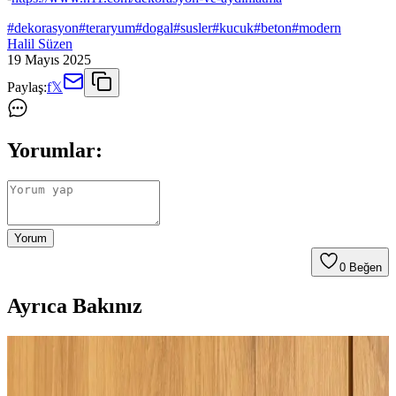
#
dekorasyon
#
teraryum
#
dogal
#
susler
#
kucuk
#
beton
#
modern
Halil Süzen
19 Mayıs 2025
Paylaş:
f
𝕏
Yorumlar:
Yorum
0
Beğen
Ayrıca Bakınız
Ev Dekorasyonunda Pişmanlık Yaratan Tavsiyeler
ve Doğru Yaklaşımlar