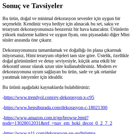
Sonuç ve Tavsiyeler
Bu ürün, doğal ve minimal dekorasyon sevenler için uygun bir
seçenektir. Kendiniz veya hediye için alınacak bu set, saksı ve
teraryum dekorasyonunuza benzersiz bir hava katacaktır. Ürünlerin
yüksek malzeme kalitesi ve uygun fiyatı, onu piyasadaki diğer Mini
süsler arasında öne çıkarır.
Dekorasyonunuzu tamamlamak ve doğallığı ön plana çıkarmak
istiyorsanız, Himi teraryum objeleri tam size göre. Üstelik, özellikle
doğal görünümleri ve detay seviyesiyle, küçük ama etkili bir
dekoratif unsur olarak uzun süre kullanabilirsiniz. Modern ev
dekorasyonuna uyum sağlayan bu ürün, sade ve şık ortamlar
yaratmak isteyenler için idealdir.
Bu ürünü aşağıdaki kaynaklarda bulabilirsiniz:
-
https://www.trendyol.com/ev-dekorasyon-x-c95
-
https://www.hepsiburada.com/dekorasyon-c-18021300
-
https://www.amazon.com.tr/gp/browse.html?
node=13028012031&ref_=nav_em_hoki_decor_0_2_7_2
-
https://www.n11.com/dekorasyon-ve-aydinlatma