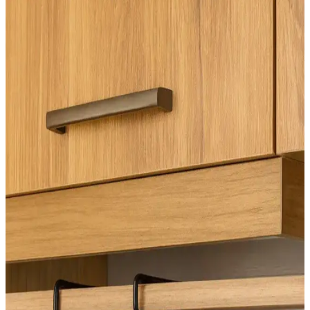
Ev Dekorasyonunda Pişmanlık Yaratan Tavsiyeler
ve Doğru Yaklaşımlar
Ev dekorasyonunda yaygın tavsiyelerin neden pişmanlık
yaratabileceği, malzeme seçimi, renk tercihleri ve işçilik gibi önemli
detaylar kullanıcı deneyimleriyle ele alınıyor.
Yüzeysel Ahşap Raflar: Basit Araçlarla Estetik ve
Fonksiyonel Depolama Çözümleri
Yüzeysel ahşap raflar, basit araçlar ve tekniklerle estetik ve
fonksiyonel depolama sağlar. Dayanıklı malzemeler ve dekoratif
detaylarla profesyonel görünüm elde edilir.
Tuvaletin Yer Değiştirilmesi Sonrası LVP Zemin
Onarımı ve Alternatif Çözümler
Tuvaletin yer değiştirmesi sonrası LVP zeminlerde oluşan boşluklar,
uygun malzeme ve yöntemlerle onarılabilir. Epoksi dolgu ve
dekoratif çözümler alternatif olarak değerlendirilebilir.
Isıtıcı Menfezi ve Süpürgelik Yüksekliği