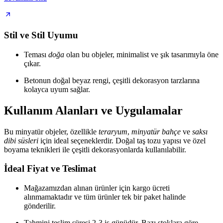
Stil ve Stil Uyumu
Teması
doğa
olan bu objeler, minimalist ve şık tasarımıyla öne
çıkar.
Betonun doğal beyaz rengi, çeşitli dekorasyon tarzlarına
kolayca uyum sağlar.
Kullanım Alanları ve Uygulamalar
Bu minyatür objeler, özellikle
teraryum
,
minyatür bahçe
ve
saksı
dibi süsleri
için ideal seçeneklerdir. Doğal taş tozu yapısı ve özel
boyama teknikleri ile çeşitli dekorasyonlarda kullanılabilir.
İdeal Fiyat ve Teslimat
Mağazamızdan alınan ürünler için kargo ücreti
alınmamaktadır ve tüm ürünler tek bir paket halinde
gönderilir.
Tahmini teslim süresi 2-3 iş günüdür. Bazı stoklara göre