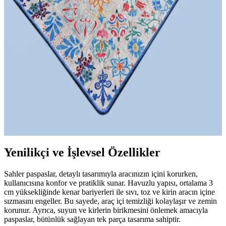
Dekorasyonda Mavi Paspasların Kullanımı ve
Mekâna Katkıları
Mavi paspaslar, iç mekanlarda sakinlik ve şıklık sağlar. Uygun
malzeme ve renk tonlarıyla dekorasyonda şıklık ve fonksiyonellik
sunar, yaşam alanlarınızı yeniler.
Chilai Home 2'li Banyo Halısı ve Paspas Takımı
Modern Tasarım ve Güvenlik Özellikleriyle
Modern tasarımıyla dikkat çeken bu 2'li banyo halısı ve paspas
takımı, kaymaz taban, dayanıklı polyester malzeme ve kolay
temizlik özellikleriyle fonksiyonellik sunar.
Yenilikçi ve İşlevsel Özellikler
Sahler paspaslar, detaylı tasarımıyla aracınızın içini korurken,
kullanıcısına konfor ve pratiklik sunar. Havuzlu yapısı, ortalama 3
cm yüksekliğinde kenar bariyerleri ile sıvı, toz ve kirin aracın içine
sızmasını engeller. Bu sayede, araç içi temizliği kolaylaşır ve zemin
korunur. Ayrıca, suyun ve kirlerin birikmesini önlemek amacıyla
paspaslar, bütünlük sağlayan tek parça tasarıma sahiptir.