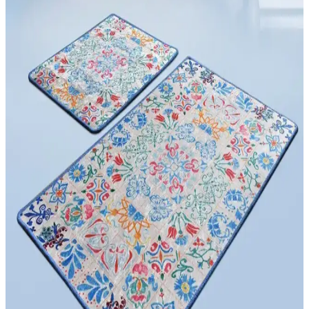
her alanında estetik ve kullanışlı çözümler sunar. Çeşitli malzeme ve
tasarım seçenekleriyle her tarzı tamamlar.
Beyzana ve Birdoludukkan Sihirli Su Emici
Paspasları Karşılaştırması
İki popüler su emici paspasın özellikleri, kullanıcı yorumları ve
kullanım alanları karşılaştırıldı. Hangisi daha iyi? Detaylar için
okuyun.
Ev Şıklığını Tamamlayan Oval Paspas Modelleri ve
Dekorasyona Katkıları
Oval paspaslar, ev dekorasyonunuza şıklık katan, dayanıklı ve çeşitli
renk seçenekleriyle estetik ve fonksiyonel çözümler sunar. Giriş ve
iç mekanlarda kullanımı kolaydır.
Dekorasyonda Mavi Paspasların Kullanımı ve
Mekâna Katkıları
Mavi paspaslar, iç mekanlarda sakinlik ve şıklık sağlar. Uygun
malzeme ve renk tonlarıyla dekorasyonda şıklık ve fonksiyonellik
sunar, yaşam alanlarınızı yeniler.