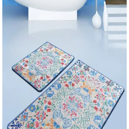
fonksiyonel banyo tasarımı için temel unsurlardır.
Oval Paspaslar ile Dekorasyonda Şıklık ve
Fonksiyonellik Sağlayan Çözüm
Oval paspaslar, şık tasarımları ve fonksiyonel özellikleriyle evinizin
her alanında estetik ve kullanışlı çözümler sunar. Çeşitli malzeme ve
tasarım seçenekleriyle her tarzı tamamlar.
Beyzana ve Birdoludukkan Sihirli Su Emici
Paspasları Karşılaştırması
İki popüler su emici paspasın özellikleri, kullanıcı yorumları ve
kullanım alanları karşılaştırıldı. Hangisi daha iyi? Detaylar için
okuyun.
Ev Şıklığını Tamamlayan Oval Paspas Modelleri ve
Dekorasyona Katkıları
Oval paspaslar, ev dekorasyonunuza şıklık katan, dayanıklı ve çeşitli
renk seçenekleriyle estetik ve fonksiyonel çözümler sunar. Giriş ve
iç mekanlarda kullanımı kolaydır.