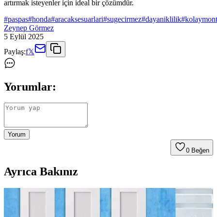
artırmak isteyenler için ideal bir çözümdür.
#
paspas
#
honda
#
aracaksesuarlari
#
sugecirmez
#
dayaniklilik
#
kolaymont
Zeynep Görmez
5 Eylül 2025
Paylaş:
f
𝕏
Yorumlar:
Yorum
0
Beğen
Ayrıca Bakınız
Zara Home Banyo Paspasları: Fonksiyonellik ve
Estetiği Bir Arada Sunan Çeşitler