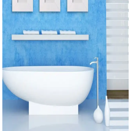
Zara Home’un banyo paspasları, çeşitli malzeme ve tasarımlarla
hijyen ve estetiği bir araya getiriyor. Su emici, kaymaz ve dayanıklı
modellerle banyolarınızı güvenli ve şık hale getirin.
Banyo Güvenliği ve Estetiği İçin 2'li Paspas Seçimi
ve Bakım İpuçları
Banyo paspasları, kaymaz taban ve su emici özellikleriyle güvenlik
ve hijyen sağlar. 2'li modeller, estetik ve fonksiyonellik sunar,
düzenli bakım önemli.
Banyo Dekorasyonunda Paspas Seçimi ve Güvenlik
İçin İpuçları
Banyo dekorasyonunda paspas seçimi, güvenlik ve estetik açısından
önemlidir. Malzeme, boyut ve kaymazlık gibi kriterler, şık ve
fonksiyonel banyo tasarımı için temel unsurlardır.
Oval Paspaslar ile Dekorasyonda Şıklık ve
Fonksiyonellik Sağlayan Çözüm
Oval paspaslar, şık tasarımları ve fonksiyonel özellikleriyle evinizin