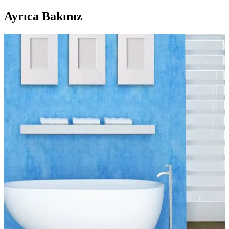
Ayrıca Bakınız
Zara Home Banyo Paspasları: Fonksiyonellik ve
Estetiği Bir Arada Sunan Çeşitler
Zara Home’un banyo paspasları, çeşitli malzeme ve tasarımlarla
hijyen ve estetiği bir araya getiriyor. Su emici, kaymaz ve dayanıklı
modellerle banyolarınızı güvenli ve şık hale getirin.
Banyo Güvenliği ve Estetiği İçin 2'li Paspas Seçimi
ve Bakım İpuçları
Banyo paspasları, kaymaz taban ve su emici özellikleriyle güvenlik
ve hijyen sağlar. 2'li modeller, estetik ve fonksiyonellik sunar,
düzenli bakım önemli.
Banyo Dekorasyonunda Paspas Seçimi ve Güvenlik
İçin İpuçları
Banyo dekorasyonunda paspas seçimi, güvenlik ve estetik açısından
önemlidir. Malzeme, boyut ve kaymazlık gibi kriterler, şık ve