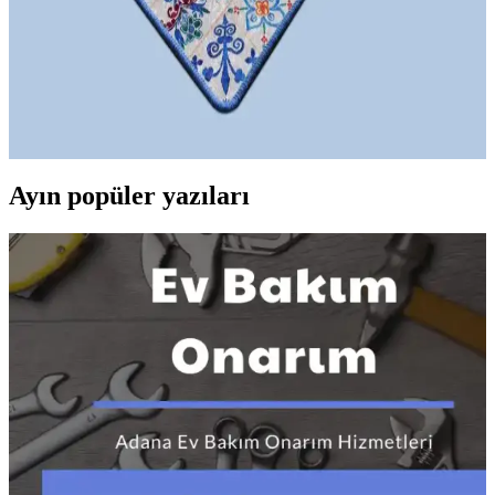
Chilai Home 2'li Banyo Halısı ve Paspas Takımı
Modern Tasarım ve Güvenlik Özellikleriyle
Modern tasarımıyla dikkat çeken bu 2'li banyo halısı ve paspas
takımı, kaymaz taban, dayanıklı polyester malzeme ve kolay
temizlik özellikleriyle fonksiyonellik sunar.
Ayın popüler yazıları