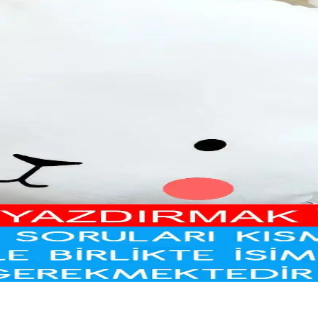
yon Uyumunu Nasıl Sağlarsınız
i ve eğlenceli tasarımlarla mutfağı canlandırır, kullanım kolaylığı sağl
 Dekorasyonunuza Güç Katın
rır. Renkler ve motiflerle odanın atmosferini güçlendirirken, kaliteli m
iyonel Dünyası
rı iç ve dış mekan dekorasyonunda canlılık ve fonksiyonellik sağlar, ala
Bir Hikaye Kitabı
e diliyle eğlenceli bir hikaye sunar. Doğal yaşam ve hayvanlar hakkında 
rada Sunan Dekoratif Çözüm
i güçlendirir, güvenli ve konforlu malzemeleriyle çocukların rahatını sağ