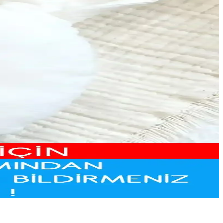
ar ve çocukların kendilerini özel hissetmelerine katkıda bulunur.
alzemeleriyle dayanıklılık sağlar.
nlara neşe katıyor.
bilgiler içerir.
lar.