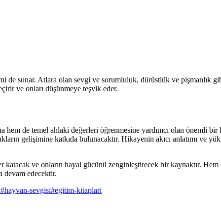
i de sunar. Atlara olan sevgi ve sorumluluk, dürüstlük ve pişmanlık gibi
eçirir ve onları düşünmeye teşvik eder.
hem de temel ahlaki değerleri öğrenmesine yardımcı olan önemli bir kit
ocukların gelişimine katkıda bulunacaktır. Hikayenin akıcı anlatımı ve 
 katacak ve onların hayal gücünü zenginleştirecek bir kaynaktır. Hem eğl
a devam edecektir.
i
#
hayvan-sevgisi
#
egitim-kitaplari