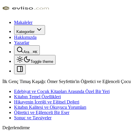
Makaleler
Kategoriler
Hakkımızda
Yazarlar
Ara...
⌘
K
Toggle theme
İlk Genç Timaş Kaşağı: Ömer Seyfettin'in Öğretici ve Eğlenceli Çoc
Edebiyat ve Çocuk Kitapları Arasında Özel Bir Yeri
Kitabın Temel Özellikleri
Hikayenin İçeriği ve Eğitsel Değeri
Kitabın Kalitesi ve Okuyucu Yorumları
Öğretici ve Eğlenceli Bir Eser
Sonuç ve Tavsiyeler
Değerlendirme