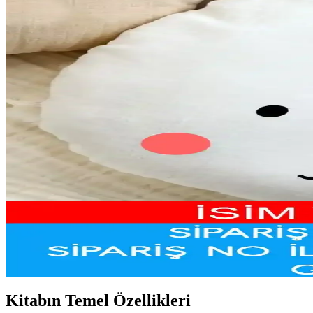
Çocuk Mutfak Önlüğü Seçerken Güvenlik ve Dekoras
Çocuk mutfak önlükleri, güvenlik ve dekoratif açıdan önemli olup, renkl
Superman Temalı Çocuk Odası Nevresim Takımı ile
Superman nevresim takımları, çocuk odalarına canlılık ve şıklık kazandı
Oyun Çadırlarıyla Dekorasyonun Eğlenceli ve Fonks
Çocukların hayal dünyasını genişleten, güvenli ve estetik oyun çadırla
Mutlu Su Aygırı: Çocuklar İçin Eğlenceli ve Öğretici 
Mutlu Su Aygırı, çocuklara özgüven kazandıran, renkli çizimleri ve sad
Çocuk Odası Yastıkları: Estetik ve Güvenliği Bir A
Çocuk odası yastıkları, estetik ve fonksiyonelliğiyle odanın atmosferin
Kitabın Temel Özellikleri