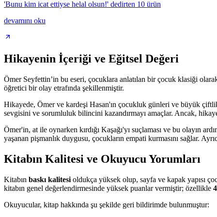
'Bunu kim icat ettiyse helal olsun!' dedirten 10 ürün
devamını oku
Hikayenin İçeriği ve Eğitsel Değeri
Ömer Seyfettin’in bu eseri, çocuklara anlatılan bir çocuk klasiği olar
öğretici bir olay etrafında şekillenmiştir.
Hikayede, Ömer ve kardeşi Hasan'ın çocukluk günleri ve büyük çiftlikte
sevgisini ve sorumluluk bilincini kazandırmayı amaçlar. Ancak, hikay
Ömer'in, at ile oynarken kırdığı Kaşağı'yı suçlaması ve bu olayın ard
yaşanan pişmanlık duygusu, çocukların empati kurmasını sağlar. Ayrıca
Kitabın Kalitesi ve Okuyucu Yorumları
Kitabın
baskı kalitesi
oldukça yüksek olup, sayfa ve kapak yapısı çocuk
kitabın genel değerlendirmesinde yüksek puanlar vermiştir; özellikle
4
Okuyucular, kitap hakkında şu şekilde geri bildirimde bulunmuştur: