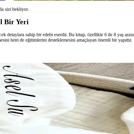
da sizi bekliyor.
 Bir Yeri
k detaylara sahip bir edebi eserdir. Bu kitap, özellikle 6 ile 8 yaş arası
sini hem de eğitimlerini desteklemesini amaçlayan önemli bir yapıttır.
ijyen Sağlayan Pratik Çözümler
kullanım kolaylığı sağlar, çocuklar ve ofisler için ideal, dökülmeyi önle
mı: Modern Yaklaşımlar ve Standartlar
teklerken ebeveynlere de güven sağlar. Modern tasarımlar ve kaliteli ma
e Estetik İlkelerinin Uygulanması
ı dikkate alarak, renk, tema, depolama ve çocuk katılımıyla ideal ortaml