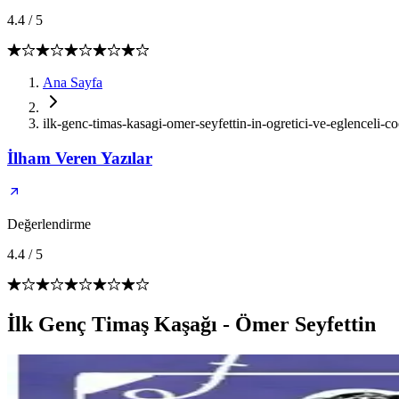
4.4
/
5
Ana Sayfa
ilk-genc-timas-kasagi-omer-seyfettin-in-ogretici-ve-eglenceli-c
İlham Veren Yazılar
Değerlendirme
4.4
/
5
İlk Genç Timaş Kaşağı - Ömer Seyfettin