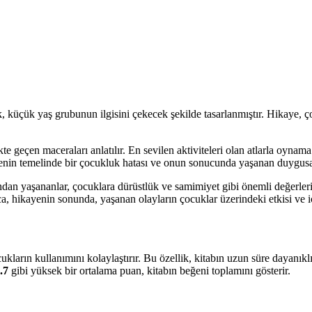
ak, küçük yaş grubunun ilgisini çekecek şekilde tasarlanmıştır. Hikaye,
 geçen maceraları anlatılır. En sevilen aktiviteleri olan atlarla oynama
enin temelinde bir çocukluk hatası ve onun sonucunda yaşanan duygusal 
ından yaşananlar, çocuklara dürüstlük ve samimiyet gibi önemli değerler
, hikayenin sonunda, yaşanan olayların çocuklar üzerindeki etkisi ve iç
ların kullanımını kolaylaştırır. Bu özellik, kitabın uzun süre dayanıklı
.7
gibi yüksek bir ortalama puan, kitabın beğeni toplamını gösterir.