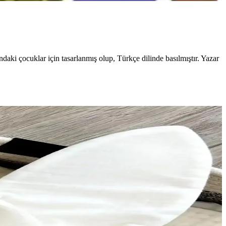
ndaki çocuklar için tasarlanmış olup, Türkçe dilinde basılmıştır. Yazar
r ve pratik içecek deneyimi sunar.
lzemelerle sağlıklı oyun ortamları oluşturmak önemlidir.
ar oluşturun.