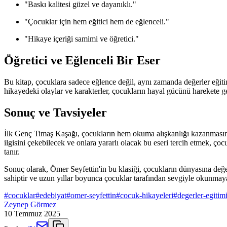
"Baskı kalitesi güzel ve dayanıklı."
"Çocuklar için hem eğitici hem de eğlenceli."
"Hikaye içeriği samimi ve öğretici."
Öğretici ve Eğlenceli Bir Eser
Bu kitap, çocuklara sadece eğlence değil, aynı zamanda değerler eğitim
hikayedeki olaylar ve karakterler, çocukların hayal gücünü harekete g
Sonuç ve Tavsiyeler
İlk Genç Timaş Kaşağı, çocukların hem okuma alışkanlığı kazanmasına 
ilgisini çekebilecek ve onlara yararlı olacak bu eseri tercih etmek, ç
tanır.
Sonuç olarak, Ömer Seyfettin'in bu klasiği, çocukların dünyasına değer
sahiptir ve uzun yıllar boyunca çocuklar tarafından sevgiyle okunmay
#
cocuklar
#
edebiyat
#
omer-seyfettin
#
cocuk-hikayeleri
#
degerler-egitim
Zeynep Görmez
10 Temmuz 2025