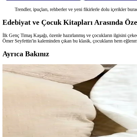
Trendler, ipuçları, rehberler ve yeni fikirlerle dolu içerikler bura
Edebiyat ve Çocuk Kitapları Arasında Özel
İlk Genç Timaş Kaşağı, özenle hazırlanmış ve çocukların ilgisini çekece
Ömer Seyfettin'in kaleminden çıkan bu klasik, çocukların hem eğlenme
Ayrıca Bakınız
Pipetli Kapaklı Bardaklar: Kullanım Kolaylığı ve H
Pipetli kapaklı bardaklar, hafif ve dayanıklı malzemeleriyle hijyen ve 
Çocuk Oyun Alanlarının Güvenli ve Eğlenceli Tasarı
Güvenli ve fonksiyonel çocuk oyun alanları, çocukların gelişimini des
Çocuk Odası Tasarımı ve Dekorasyonunda Güvenlik v
Çocuk odası tasarımında güvenlik, fonksiyonellik ve estetik unsurların