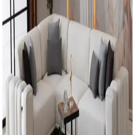
Wood House Polen Mutfak Köşe Takımı: Modern ve
Şık Tasarımıyla Alanınızı Yenileyin
Wood House Polen köşe takımı, modern evler ve balkonlar için
dayanıklı, şık ve konforlu mobilya seçeneği sunar. Kompakt
tasarımıyla alan tasarrufu sağlar, kolay kurulur ve estetik görünüm
kazandırır.
Viyana Köşe Takımı: Modern Dekorasyon İçin Şık
ve Fonksiyonel Oturma Grubu Seçenekleri
Viyana köşe takımları, modern tasarımı, dayanıklı malzemeleri ve
uygun fiyatlarıyla ev dekorasyonunda ideal seçenekler sunar. Çok
amaçlı kullanım ve çeşitli renk seçenekleriyle yaşam alanlarınızı
zenginleştirir.
Salon Köşe Dekorasyon Ürünleri Trendleri ve Seçim
Rehberi
Modern ve fonksiyonel salon köşe dekorasyon ürünleriyle alanınızı
genişletin ve kişisel tarzınızı yansıtın. Trendler, renkler ve dekoratif
detaylar hakkında detaylı bilgiler burada.