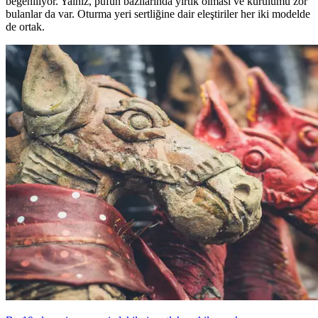
beğeniliyor. Yalnız, pufun bazılarında yırtık olması ve kurulumu zor
bulanlar da var. Oturma yeri sertliğine dair eleştiriler her iki modelde
de ortak.