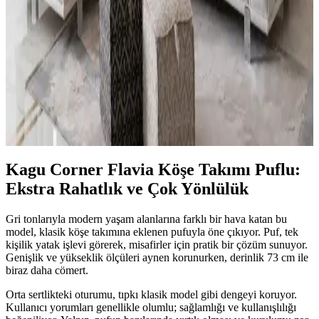
Mutfak oturma grubu seçimleri, alanın fonksiyonelliği ve estetiği
açısından önemlidir. Modern tasarımlar ve dekorasyon ipuçlarıyla
mutfağınızı şık ve kullanışlı hale getirebilirsiniz.
Alfa Köşe Takımı ile Modern Dekorasyonun En Şık
ve Fonksiyonel Çözümü
Alfa köşe takımları, modern tasarımı, fonksiyonelliği ve çeşitli fiyat
seçenekleriyle evinizde şıklık ve konforu bir arada sunar. Modüler
yapısı ve dayanıklı malzemeleriyle ideal oturma alanları sağlar.
Kagu Corner Flavia Köşe Takımı Puflu:
Ekstra Rahatlık ve Çok Yönlülük
Gri tonlarıyla modern yaşam alanlarına farklı bir hava katan bu
model, klasik köşe takımına eklenen pufuyla öne çıkıyor. Puf, tek
kişilik yatak işlevi görerek, misafirler için pratik bir çözüm sunuyor.
Genişlik ve yükseklik ölçüleri aynen korunurken, derinlik 73 cm ile
biraz daha cömert.
Orta sertlikteki oturumu, tıpkı klasik model gibi dengeyi koruyor.
Kullanıcı yorumları genellikle olumlu; sağlamlığı ve kullanışlılığı