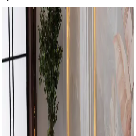
Edsy Home Drog ve Eymense West Köşe Takımı
Karşılaştırması: Tasarım, Konfor ve Dayanıklılık
Analizi
Edsy Home Drog ve Eymense West köşe takımları tasarım,
malzeme ve konfor açısından karşılaştırıldı. Kullanıcı yorumlarıyla
ürünlerin avantajları ve dezavantajları ortaya kondu.
Modern Dayanıklı Köşe Takımları: Estetik ve
Fonksiyonellik Bir Arada
Modern dayanıklı köşe takımları, yüksek kaliteli malzemeleri ve şık
tasarımlarıyla uzun ömür sağlar. Konfor ve bakım kolaylığı sunan
modeller, oturma odası ve ofislerde ideal seçimlerdir.
Belletto Dublin Köşe Takımı Gri: Modern Tasarım
ve Çok Fonksiyonlu Oturma Grubu
Belletto'nun gri renkli, yataklı ve sandıklı Dublin köşe takımı, şık
tasarımı ve fonksiyonelliğiyle yaşam alanlarınıza estetik katıyor,
kolay kullanım ve dayanıklılık sağlıyor.