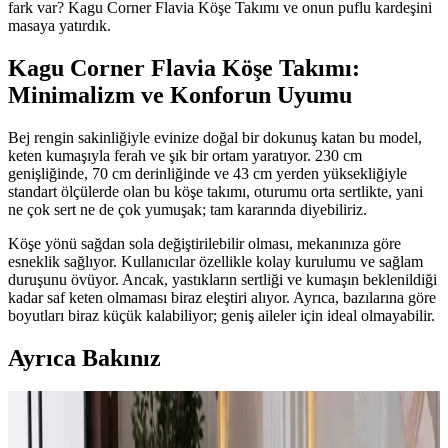
fark var? Kagu Corner Flavia Köşe Takımı ve onun puflu kardeşini
masaya yatırdık.
Kagu Corner Flavia Köşe Takımı:
Minimalizm ve Konforun Uyumu
Bej rengin sakinliğiyle evinize doğal bir dokunuş katan bu model,
keten kumaşıyla ferah ve şık bir ortam yaratıyor. 230 cm
genişliğinde, 70 cm derinliğinde ve 43 cm yerden yüksekliğiyle
standart ölçülerde olan bu köşe takımı, oturumu orta sertlikte, yani
ne çok sert ne de çok yumuşak; tam kararında diyebiliriz.
Köşe yönü sağdan sola değiştirilebilir olması, mekanınıza göre
esneklik sağlıyor. Kullanıcılar özellikle kolay kurulumu ve sağlam
duruşunu övüyor. Ancak, yastıkların sertliği ve kumaşın beklenildiği
kadar saf keten olmaması biraz eleştiri alıyor. Ayrıca, bazılarına göre
boyutları biraz küçük kalabiliyor; geniş aileler için ideal olmayabilir.
Ayrıca Bakınız
Edsy Home Drog ve Eymense West Köşe Takımı
Karşılaştırması: Tasarım, Konfor ve Dayanıklılık