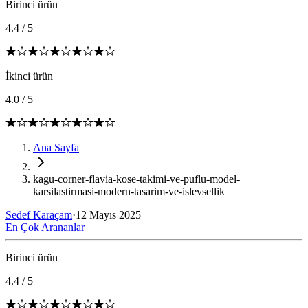
Birinci ürün
4.4
/
5
İkinci ürün
4.0
/
5
Ana Sayfa
kagu-corner-flavia-kose-takimi-ve-puflu-model-
karsilastirmasi-modern-tasarim-ve-islevsellik
Sedef Karaçam
·
12 Mayıs 2025
En Çok Arananlar
Birinci ürün
4.4
/
5