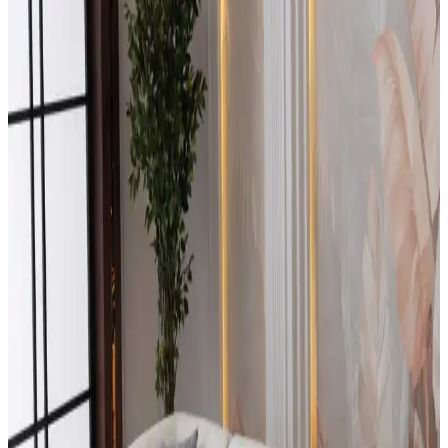
Analizi
Edsy Home Drog ve Eymense West köşe takımları tasarım,
malzeme ve konfor açısından karşılaştırıldı. Kullanıcı yorumlarıyla
ürünlerin avantajları ve dezavantajları ortaya kondu.
Modern Dayanıklı Köşe Takımları: Estetik ve
Fonksiyonellik Bir Arada
Modern dayanıklı köşe takımları, yüksek kaliteli malzemeleri ve şık
tasarımlarıyla uzun ömür sağlar. Konfor ve bakım kolaylığı sunan
modeller, oturma odası ve ofislerde ideal seçimlerdir.
Belletto Dublin Köşe Takımı Gri: Modern Tasarım
ve Çok Fonksiyonlu Oturma Grubu
Belletto'nun gri renkli, yataklı ve sandıklı Dublin köşe takımı, şık
tasarımı ve fonksiyonelliğiyle yaşam alanlarınıza estetik katıyor,
kolay kullanım ve dayanıklılık sağlıyor.
Wood House Polen Mutfak Köşe Takımı: Modern ve
Şık Tasarımıyla Alanınızı Yenileyin