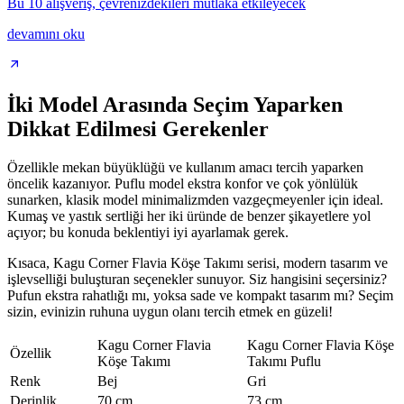
Bu 10 alışveriş, çevrenizdekileri mutlaka etkileyecek
devamını oku
İki Model Arasında Seçim Yaparken
Dikkat Edilmesi Gerekenler
Özellikle mekan büyüklüğü ve kullanım amacı tercih yaparken
öncelik kazanıyor. Puflu model ekstra konfor ve çok yönlülük
sunarken, klasik model minimalizmden vazgeçmeyenler için ideal.
Kumaş ve yastık sertliği her iki üründe de benzer şikayetlere yol
açıyor; bu konuda beklentiyi iyi ayarlamak gerek.
Kısaca, Kagu Corner Flavia Köşe Takımı serisi, modern tasarım ve
işlevselliği buluşturan seçenekler sunuyor. Siz hangisini seçersiniz?
Pufun ekstra rahatlığı mı, yoksa sade ve kompakt tasarım mı? Seçim
sizin, evinizin ruhuna uygun olanı tercih etmek en güzeli!
Kagu Corner Flavia
Kagu Corner Flavia Köşe
Özellik
Köşe Takımı
Takımı Puflu
Renk
Bej
Gri
Derinlik
70 cm
73 cm