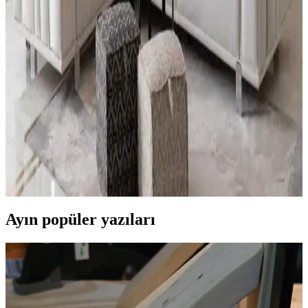
Mutfak Oturma Grupları ve Dekorasyon
Seçenekleri: Modern ve Şık Çözümler
Mutfak oturma grubu seçimleri, alanın fonksiyonelliği ve estetiği
açısından önemlidir. Modern tasarımlar ve dekorasyon ipuçlarıyla
mutfağınızı şık ve kullanışlı hale getirebilirsiniz.
Alfa Köşe Takımı ile Modern Dekorasyonun En Şık
ve Fonksiyonel Çözümü
Alfa köşe takımları, modern tasarımı, fonksiyonelliği ve çeşitli fiyat
seçenekleriyle evinizde şıklık ve konforu bir arada sunar. Modüler
yapısı ve dayanıklı malzemeleriyle ideal oturma alanları sağlar.
Ayın popüler yazıları