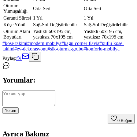
Oturum
Orta Sert
Orta Sert
Yumuşaklığı
Garanti Süresi
1 Yıl
1 Yıl
Köşe Yönü
Sağ-Sol Değiştirilebilir
Sağ-Sol Değiştirilebilir
Oturum Alanı
Yastıklı 60x195 cm,
Yastıklı 60x195 cm,
Boyutları
yastıksız 70x195 cm
yastıksız 70x195 cm
#
kose-takimi
#
modern-mobilya
#
kagu-corner-flavia
#
puflu-kose-
takimi
#
ev-dekorasyonu
#
sik-oturma-grubu
#
konforlu-mobilya
Paylaş:
f
𝕏
Yorumlar:
Yorum
0
Beğen
Ayrıca Bakınız