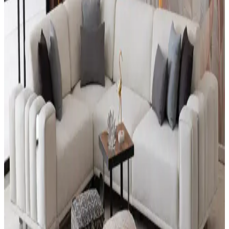
Wood House Polen köşe takımı, modern evler ve balkonlar için
dayanıklı, şık ve konforlu mobilya seçeneği sunar. Kompakt
tasarımıyla alan tasarrufu sağlar, kolay kurulur ve estetik görünüm
kazandırır.
Viyana Köşe Takımı: Modern Dekorasyon İçin Şık
ve Fonksiyonel Oturma Grubu Seçenekleri
Viyana köşe takımları, modern tasarımı, dayanıklı malzemeleri ve
uygun fiyatlarıyla ev dekorasyonunda ideal seçenekler sunar. Çok
amaçlı kullanım ve çeşitli renk seçenekleriyle yaşam alanlarınızı
zenginleştirir.
Salon Köşe Dekorasyon Ürünleri Trendleri ve Seçim
Rehberi
Modern ve fonksiyonel salon köşe dekorasyon ürünleriyle alanınızı
genişletin ve kişisel tarzınızı yansıtın. Trendler, renkler ve dekoratif
detaylar hakkında detaylı bilgiler burada.
Mutfak Oturma Grupları ve Dekorasyon
Seçenekleri: Modern ve Şık Çözümler